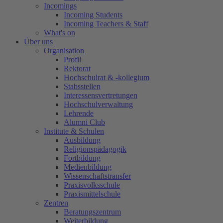
Incomings
Incoming Students
Incoming Teachers & Staff
What's on
Über uns
Organisation
Profil
Rektorat
Hochschulrat & -kollegium
Stabsstellen
Interessensvertretungen
Hochschulverwaltung
Lehrende
Alumni Club
Institute & Schulen
Ausbildung
Religionspädagogik
Fortbildung
Medienbildung
Wissenschaftstransfer
Praxisvolksschule
Praxismittelschule
Zentren
Beratungszentrum
Weiterbildung