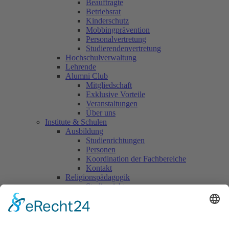
Beauftragte
Betriebsrat
Kinderschutz
Mobbingprävention
Personalvertretung
Studierendenvertretung
Hochschulverwaltung
Lehrende
Alumni Club
Mitgliedschaft
Exklusive Vorteile
Veranstaltungen
Über uns
Institute & Schulen
Ausbildung
Studienrichtungen
Personen
Koordination der Fachbereiche
Kontakt
Religionspädagogik
Studienrichtungen
Forschung & Publikationen
Linzer Forum Religionspäd.
Kontakt & Personen
Fortbildung