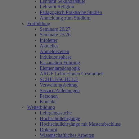
Lehramt Sekundarstufe
Lehramt Religion
Pädagogisch Praktische Studien
Anmeldung zum Studium
Fortbildung
Seminare 26/27
Seminare 25/26
Infoletter
Aktuelles
Anmeldezeiten
Induktionsphase
Faszination Führung
Elementarpädagogik
ARGE Lehrer:innen Gesundheit
SCHILF/SCHÜLF
Verwaltungsbeitrag
Service/Anleitungen
Personen
Kontakt
Weiterbildung
Lehrgangssuche
Hochschullehrgänge
Hochschullehrgänge mit Masterabschluss
Doktorat
Wissenschaftliches Arbeiten