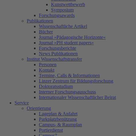
Kunstwettbewerb
Symposium
Forschungsawards
Publikationen
Wissenschaftliche Artikel
Bücher
Journal »Pädagogische Horizonte«
Journal »PH student papers«
Forschungsberichte
News Publikationen
Institut Wissenschaftstransfer
Personen
Kontakt
Termine, Calls & Informationen
Linzer Zentrum für Bildungsforschung
Doktoratsstudium
Interner Forschungsausschuss
Internationaler Wissenschaftlicher Beirat
Service
Orientierung
Lageplan & Anfahrt
Parkplatzbenützung
Campus- & Raumplan
Portierdienst
Campus7