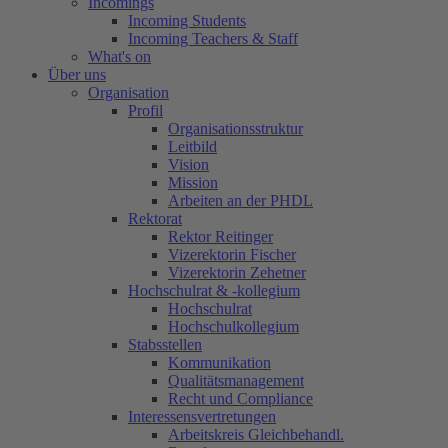
Incomings
Incoming Students
Incoming Teachers & Staff
What's on
Über uns
Organisation
Profil
Organisationsstruktur
Leitbild
Vision
Mission
Arbeiten an der PHDL
Rektorat
Rektor Reitinger
Vizerektorin Fischer
Vizerektorin Zehetner
Hochschulrat & -kollegium
Hochschulrat
Hochschulkollegium
Stabsstellen
Kommunikation
Qualitätsmanagement
Recht und Compliance
Interessensvertretungen
Arbeitskreis Gleichbehandl.