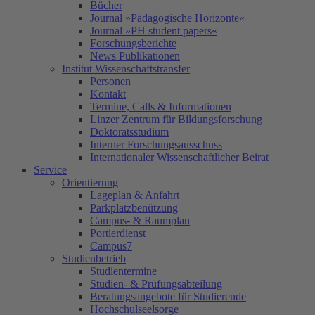
Bücher
Journal »Pädagogische Horizonte«
Journal »PH student papers«
Forschungsberichte
News Publikationen
Institut Wissenschaftstransfer
Personen
Kontakt
Termine, Calls & Informationen
Linzer Zentrum für Bildungsforschung
Doktoratsstudium
Interner Forschungsausschuss
Internationaler Wissenschaftlicher Beirat
Service
Orientierung
Lageplan & Anfahrt
Parkplatzbenützung
Campus- & Raumplan
Portierdienst
Campus7
Studienbetrieb
Studientermine
Studien- & Prüfungsabteilung
Beratungsangebote für Studierende
Hochschulseelsorge