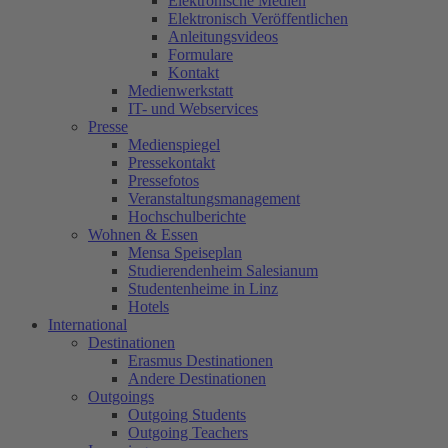
Elektronische Medien
Elektronisch Veröffentlichen
Anleitungsvideos
Formulare
Kontakt
Medienwerkstatt
IT- und Webservices
Presse
Medienspiegel
Pressekontakt
Pressefotos
Veranstaltungsmanagement
Hochschulberichte
Wohnen & Essen
Mensa Speiseplan
Studierendenheim Salesianum
Studentenheime in Linz
Hotels
International
Destinationen
Erasmus Destinationen
Andere Destinationen
Outgoings
Outgoing Students
Outgoing Teachers