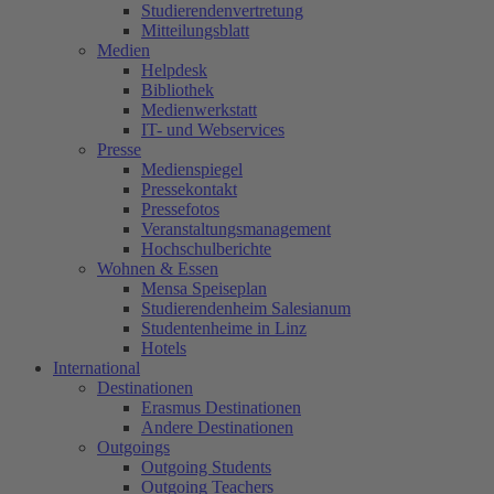
Studierendenvertretung
Mitteilungsblatt
Medien
Helpdesk
Bibliothek
Medienwerkstatt
IT- und Webservices
Presse
Medienspiegel
Pressekontakt
Pressefotos
Veranstaltungsmanagement
Hochschulberichte
Wohnen & Essen
Mensa Speiseplan
Studierendenheim Salesianum
Studentenheime in Linz
Hotels
International
Destinationen
Erasmus Destinationen
Andere Destinationen
Outgoings
Outgoing Students
Outgoing Teachers