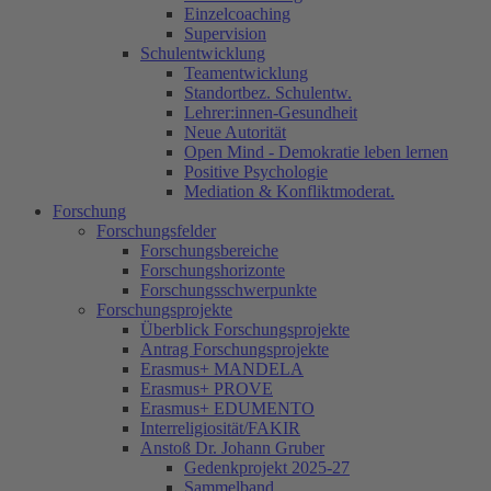
Einzelcoaching
Supervision
Schulentwicklung
Teamentwicklung
Standortbez. Schulentw.
Lehrer:innen-Gesundheit
Neue Autorität
Open Mind - Demokratie leben lernen
Positive Psychologie
Mediation & Konfliktmoderat.
Forschung
Forschungsfelder
Forschungsbereiche
Forschungshorizonte
Forschungsschwerpunkte
Forschungsprojekte
Überblick Forschungsprojekte
Antrag Forschungsprojekte
Erasmus+ MANDELA
Erasmus+ PROVE
Erasmus+ EDUMENTO
Interreligiosität/FAKIR
Anstoß Dr. Johann Gruber
Gedenkprojekt 2025-27
Sammelband