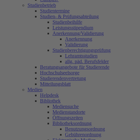
Studienbetrieb
Studientermine
Studien- & Prüfungsabteilung
Studienbeihilfe
Leistungsstipendium
Anerkennung/Validierung
Anerkennung
Validierung
Studienberechtigungsprüfung
Lehramtsstudien
allg. päd. Berufsfelder
Beratungsangebote für Studierende
Hochschulseelsorge
Studierendenvertretung
Mitteilungsblatt
Medien
Helpdesk
Bibliothek
Mediensuche
Medienstandorte
Öffnungszeiten
Bibliotheksordnung
Benutzungsordnung
Gebührenordnung