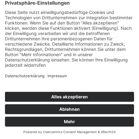
Fortbildung
Weiterbildung
Personen
Kontakt
Medienbildung
Bildungsangebote
Projekte
IT- und Webservices
Medienwerkstatt
Personen
Kontakt
Wissenschaftstransfer
Personen
Kontakt
Termine, Calls & Informationen
Linzer Zentrum für Bildungsforschung
Internationaler wissenschaftlicher Beirat
Doktoratsstudium
Praxisvolksschule
Praxismittelschule
Zentren
Beratungszentrum
Beratungsangebote
Aktuelle Angebote
Nachlese