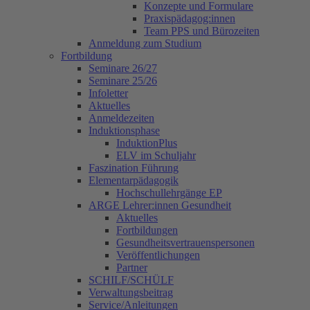
Konzepte und Formulare
Praxispädagog:innen
Team PPS und Bürozeiten
Anmeldung zum Studium
Fortbildung
Seminare 26/27
Seminare 25/26
Infoletter
Aktuelles
Anmeldezeiten
Induktionsphase
InduktionPlus
ELV im Schuljahr
Faszination Führung
Elementarpädagogik
Hochschullehrgänge EP
ARGE Lehrer:innen Gesundheit
Aktuelles
Fortbildungen
Gesundheitsvertrauenspersonen
Veröffentlichungen
Partner
SCHILF/SCHÜLF
Verwaltungsbeitrag
Service/Anleitungen