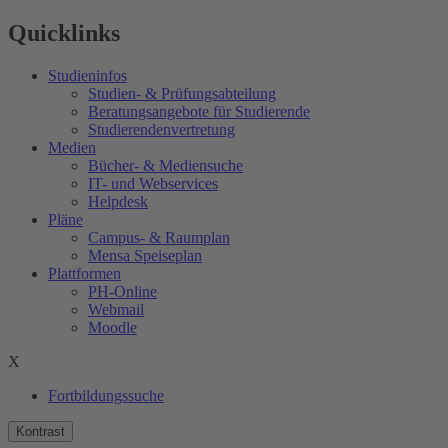
Quicklinks
Studieninfos
Studien- & Prüfungsabteilung
Beratungsangebote für Studierende
Studierendenvertretung
Medien
Bücher- & Mediensuche
IT- und Webservices
Helpdesk
Pläne
Campus- & Raumplan
Mensa Speiseplan
Plattformen
PH-Online
Webmail
Moodle
X
Fortbildungssuche
Kontrast