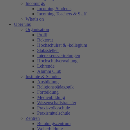
Incomings
Incoming Students
Incoming Teachers & Staff
What's on
Über uns
Organisation
Profil
Rektorat
Hochschulrat & -kollegium
Stabsstellen
Interessensvertretungen
Hochschulverwaltung
Lehrende
Alumni Club
Institute & Schulen
Ausbildung
Religionspädagogik
Fortbildung
Medienbildung
Wissenschaftstransfer
Praxisvolksschule
Praxismittelschule
Zentren
Beratungszentrum
Weiterbildung