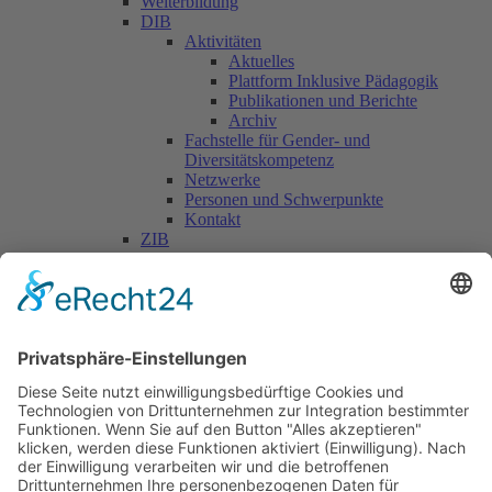
Weiterbildung
DIB
Aktivitäten
Aktuelles
Plattform Inklusive Pädagogik
Publikationen und Berichte
Archiv
Fachstelle für Gender- und
Diversitätskompetenz
Netzwerke
Personen und Schwerpunkte
Kontakt
ZIB
Päd. Praktische Studien
Päd. Prakt. Studien
Personen
Kontakt
Kooperationen & Initiativen
Nationale Kooperationen
Internationale Kooperationen
L.E.V.
Nachlese
Soziales Engagement
Materialien und Links
Personen