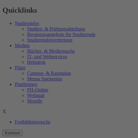
Quicklinks
Studieninfos
Studien- & Prüfungsabteilung
Beratungsangebote für Studierende
Studierendenvertretung
Medien
Bücher- & Mediensuche
IT- und Webservices
Helpdesk
Pläne
Campus- & Raumplan
Mensa Speiseplan
Plattformen
PH-Online
Webmail
Moodle
X
Fortbildungssuche
Kontrast