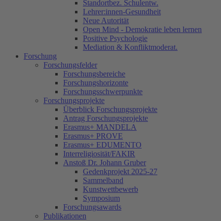
Standortbez. Schulentw.
Lehrer:innen-Gesundheit
Neue Autorität
Open Mind - Demokratie leben lernen
Positive Psychologie
Mediation & Konfliktmoderat.
Forschung
Forschungsfelder
Forschungsbereiche
Forschungshorizonte
Forschungsschwerpunkte
Forschungsprojekte
Überblick Forschungsprojekte
Antrag Forschungsprojekte
Erasmus+ MANDELA
Erasmus+ PROVE
Erasmus+ EDUMENTO
Interreligiosität/FAKIR
Anstoß Dr. Johann Gruber
Gedenkprojekt 2025-27
Sammelband
Kunstwettbewerb
Symposium
Forschungsawards
Publikationen