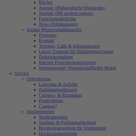
Bücher
Journal »Pädagogische Horizonte«
Journal »PH student papers«
Forschungsberichte
News Publikationen
Institut Wissenschaftstransfer
Personen
Kontakt
Termine, Calls & Informationen
Linzer Zentrum für Bildungsforschung
Doktoratsstudium
Interner Forschungsausschuss
Internationaler Wissenschaftlicher Beirat
Service
Orientierung
Lageplan & Anfahrt
Parkplatzbenützung
Campus- & Raumplan
Portierdienst
Campus7
Studienbetrieb
Studientermine
Studien- & Prüfungsabteilung
Beratungsangebote für Studierende
Hochschulseelsorge