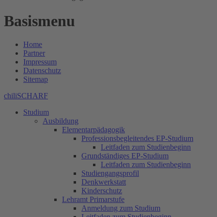
Basismenu
Home
Partner
Impressum
Datenschutz
Sitemap
chiliSCHARF
Studium
Ausbildung
Elementarpädagogik
Professionsbegleitendes EP-Studium
Leitfaden zum Studienbeginn
Grundständiges EP-Studium
Leitfaden zum Studienbeginn
Studiengangsprofil
Denkwerkstatt
Kinderschutz
Lehramt Primarstufe
Anmeldung zum Studium
Leitfaden zum Studienbeginn