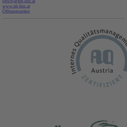
office[at]ph-linz.at
www.ph-linz.at
Öffnungszeiten