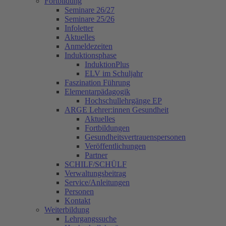
Fortbildung
Seminare 26/27
Seminare 25/26
Infoletter
Aktuelles
Anmeldezeiten
Induktionsphase
InduktionPlus
ELV im Schuljahr
Faszination Führung
Elementarpädagogik
Hochschullehrgänge EP
ARGE Lehrer:innen Gesundheit
Aktuelles
Fortbildungen
Gesundheitsvertrauenspersonen
Veröffentlichungen
Partner
SCHILF/SCHÜLF
Verwaltungsbeitrag
Service/Anleitungen
Personen
Kontakt
Weiterbildung
Lehrgangssuche