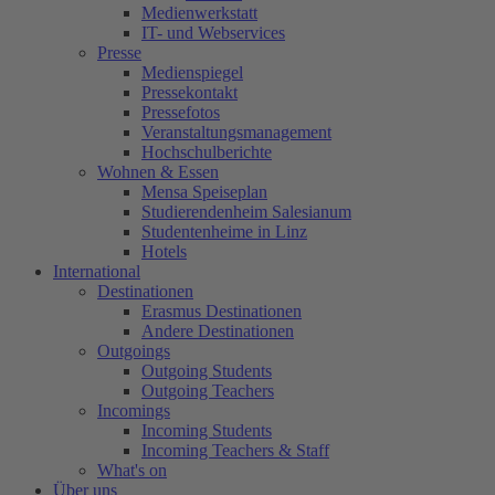
Medienwerkstatt
IT- und Webservices
Presse
Medienspiegel
Pressekontakt
Pressefotos
Veranstaltungsmanagement
Hochschulberichte
Wohnen & Essen
Mensa Speiseplan
Studierendenheim Salesianum
Studentenheime in Linz
Hotels
International
Destinationen
Erasmus Destinationen
Andere Destinationen
Outgoings
Outgoing Students
Outgoing Teachers
Incomings
Incoming Students
Incoming Teachers & Staff
What's on
Über uns