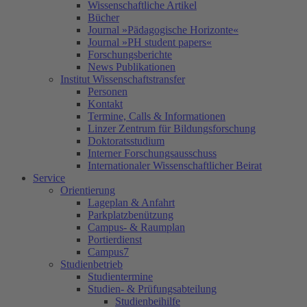
Wissenschaftliche Artikel
Bücher
Journal »Pädagogische Horizonte«
Journal »PH student papers«
Forschungsberichte
News Publikationen
Institut Wissenschaftstransfer
Personen
Kontakt
Termine, Calls & Informationen
Linzer Zentrum für Bildungsforschung
Doktoratsstudium
Interner Forschungsausschuss
Internationaler Wissenschaftlicher Beirat
Service
Orientierung
Lageplan & Anfahrt
Parkplatzbenützung
Campus- & Raumplan
Portierdienst
Campus7
Studienbetrieb
Studientermine
Studien- & Prüfungsabteilung
Studienbeihilfe