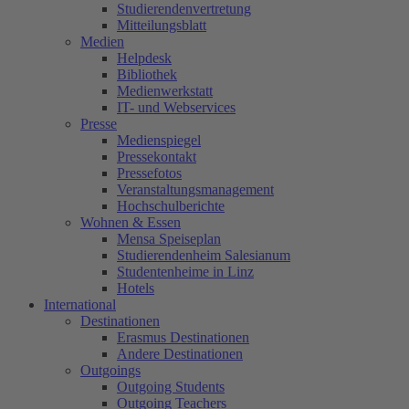
Studierendenvertretung
Mitteilungsblatt
Medien
Helpdesk
Bibliothek
Medienwerkstatt
IT- und Webservices
Presse
Medienspiegel
Pressekontakt
Pressefotos
Veranstaltungsmanagement
Hochschulberichte
Wohnen & Essen
Mensa Speiseplan
Studierendenheim Salesianum
Studentenheime in Linz
Hotels
International
Destinationen
Erasmus Destinationen
Andere Destinationen
Outgoings
Outgoing Students
Outgoing Teachers