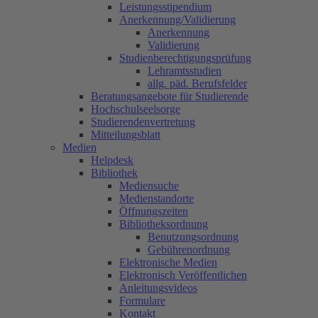
Leistungsstipendium
Anerkennung/Validierung
Anerkennung
Validierung
Studienberechtigungsprüfung
Lehramtsstudien
allg. päd. Berufsfelder
Beratungsangebote für Studierende
Hochschulseelsorge
Studierendenvertretung
Mitteilungsblatt
Medien
Helpdesk
Bibliothek
Mediensuche
Medienstandorte
Öffnungszeiten
Bibliotheksordnung
Benutzungsordnung
Gebührenordnung
Elektronische Medien
Elektronisch Veröffentlichen
Anleitungsvideos
Formulare
Kontakt