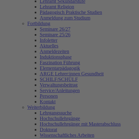
Lehramt Sekundarstufe
Lehramt Religion
Pädagogisch Praktische Studien
Anmeldung zum Studium
Fortbildung
Seminare 26/27
Seminare 25/26
Infoletter
Aktuelles
Anmeldezeiten
Induktionsphase
Faszination Führung
Elementarpädagogik
ARGE Lehrer:innen Gesundheit
SCHILF/SCHÜLF
Verwaltungsbeitrag
Service/Anleitungen
Personen
Kontakt
Weiterbildung
Lehrgangssuche
Hochschullehrgänge
Hochschullehrgänge mit Masterabschluss
Doktorat
Wissenschaftliches Arbeiten