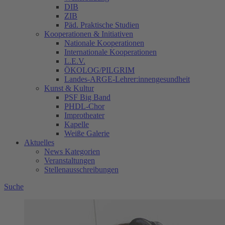
DIB
ZIB
Päd. Praktische Studien
Kooperationen & Initiativen
Nationale Kooperationen
Internationale Kooperationen
L.E.V.
ÖKOLOG/PILGRIM
Landes-ARGE-Lehrer:innengesundheit
Kunst & Kultur
PSF Big Band
PHDL-Chor
Improtheater
Kapelle
Weiße Galerie
Aktuelles
News Kategorien
Veranstaltungen
Stellenausschreibungen
Suche