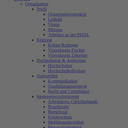
Organisation
Profil
Organisationsstruktur
Leitbild
Vision
Mission
Arbeiten an der PHDL
Rektorat
Rektor Reitinger
Vizerektorin Fischer
Vizerektorin Zehetner
Hochschulrat & -kollegium
Hochschulrat
Hochschulkollegium
Stabsstellen
Kommunikation
Qualitätsmanagement
Recht und Compliance
Interessensvertretungen
Arbeitskreis Gleichbehandl.
Beauftragte
Betriebsrat
Kinderschutz
Mobbingprävention
Personalvertretung