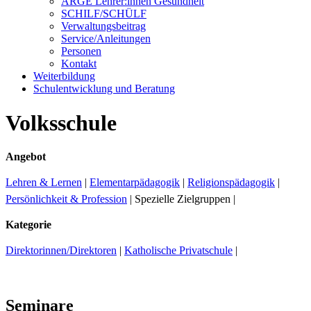
ARGE Lehrer:innen Gesundheit
SCHILF/SCHÜLF
Verwaltungsbeitrag
Service/Anleitungen
Personen
Kontakt
Weiterbildung
Schulentwicklung und Beratung
Volksschule
Angebot
Lehren & Lernen
|
Elementarpädagogik
|
Religionspädagogik
|
Persönlichkeit & Profession
|
Spezielle Zielgruppen
|
Kategorie
Direktorinnen/Direktoren
|
Katholische Privatschule
|
Seminare