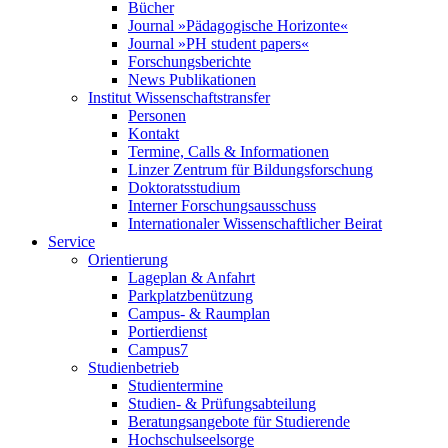
Bücher
Journal »Pädagogische Horizonte«
Journal »PH student papers«
Forschungsberichte
News Publikationen
Institut Wissenschaftstransfer
Personen
Kontakt
Termine, Calls & Informationen
Linzer Zentrum für Bildungsforschung
Doktoratsstudium
Interner Forschungsausschuss
Internationaler Wissenschaftlicher Beirat
Service
Orientierung
Lageplan & Anfahrt
Parkplatzbenützung
Campus- & Raumplan
Portierdienst
Campus7
Studienbetrieb
Studientermine
Studien- & Prüfungsabteilung
Beratungsangebote für Studierende
Hochschulseelsorge