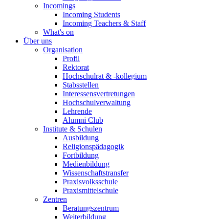
Incomings
Incoming Students
Incoming Teachers & Staff
What's on
Über uns
Organisation
Profil
Rektorat
Hochschulrat & -kollegium
Stabsstellen
Interessensvertretungen
Hochschulverwaltung
Lehrende
Alumni Club
Institute & Schulen
Ausbildung
Religionspädagogik
Fortbildung
Medienbildung
Wissenschaftstransfer
Praxisvolksschule
Praxismittelschule
Zentren
Beratungszentrum
Weiterbildung