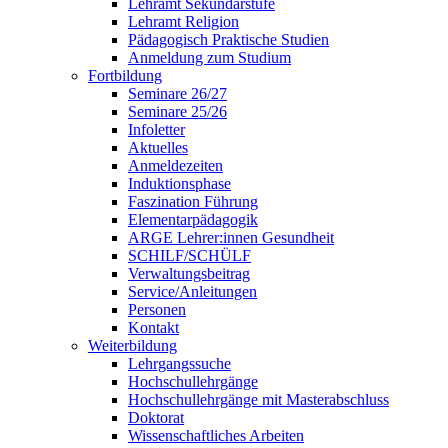
Lehramt Sekundarstufe
Lehramt Religion
Pädagogisch Praktische Studien
Anmeldung zum Studium
Fortbildung
Seminare 26/27
Seminare 25/26
Infoletter
Aktuelles
Anmeldezeiten
Induktionsphase
Faszination Führung
Elementarpädagogik
ARGE Lehrer:innen Gesundheit
SCHILF/SCHÜLF
Verwaltungsbeitrag
Service/Anleitungen
Personen
Kontakt
Weiterbildung
Lehrgangssuche
Hochschullehrgänge
Hochschullehrgänge mit Masterabschluss
Doktorat
Wissenschaftliches Arbeiten