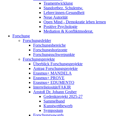
Teamentwicklung
Standortbez. Schulentw.
Lehrer:innen-Gesundheit
Neue Autorität
Open Mind - Demokratie leben lernen
Positive Psychologie
Mediation & Konfliktmoderat.
Forschung
Forschungsfelder
Forschungsbereiche
Forschungshorizonte
Forschungsschwerpunkte
Forschungsprojekte
Überblick Forschungsprojekte
Antrag Forschungsprojekte
Erasmus+ MANDELA
Erasmus+ PROVE
Erasmus+ EDUMENTO
Interreligiosität/FAKIR
Anstoß Dr. Johann Gruber
Gedenkprojekt 2025-27
Sammelband
Kunstwettbewerb
Symposium
Forschungsawards