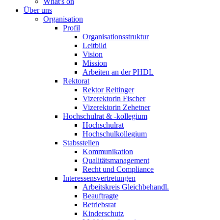
What's on
Über uns
Organisation
Profil
Organisationsstruktur
Leitbild
Vision
Mission
Arbeiten an der PHDL
Rektorat
Rektor Reitinger
Vizerektorin Fischer
Vizerektorin Zehetner
Hochschulrat & -kollegium
Hochschulrat
Hochschulkollegium
Stabsstellen
Kommunikation
Qualitätsmanagement
Recht und Compliance
Interessensvertretungen
Arbeitskreis Gleichbehandl.
Beauftragte
Betriebsrat
Kinderschutz