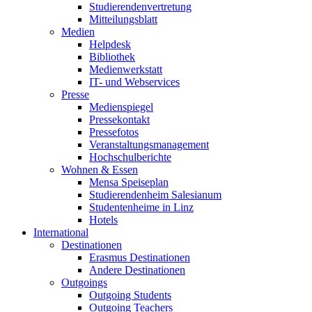
Studierendenvertretung
Mitteilungsblatt
Medien
Helpdesk
Bibliothek
Medienwerkstatt
IT- und Webservices
Presse
Medienspiegel
Pressekontakt
Pressefotos
Veranstaltungsmanagement
Hochschulberichte
Wohnen & Essen
Mensa Speiseplan
Studierendenheim Salesianum
Studentenheime in Linz
Hotels
International
Destinationen
Erasmus Destinationen
Andere Destinationen
Outgoings
Outgoing Students
Outgoing Teachers