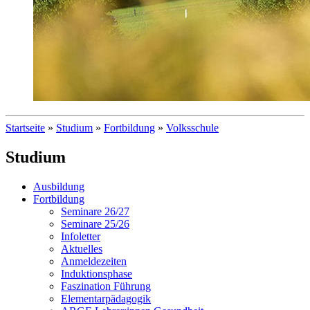
Startseite
»
Studium
»
Fortbildung
»
Volksschule
Studium
Ausbildung
Fortbildung
Seminare 26/27
Seminare 25/26
Infoletter
Aktuelles
Anmeldezeiten
Induktionsphase
Faszination Führung
Elementarpädagogik