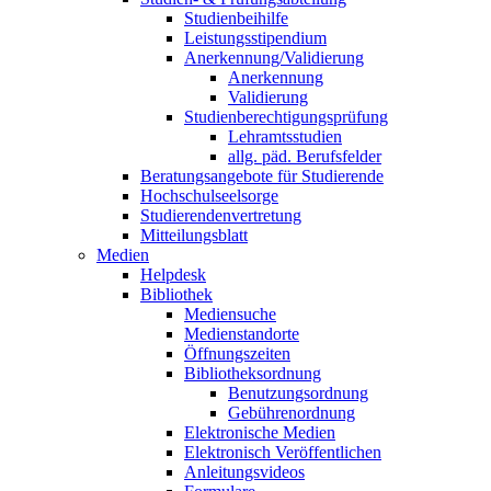
Studienbeihilfe
Leistungsstipendium
Anerkennung/Validierung
Anerkennung
Validierung
Studienberechtigungsprüfung
Lehramtsstudien
allg. päd. Berufsfelder
Beratungsangebote für Studierende
Hochschulseelsorge
Studierendenvertretung
Mitteilungsblatt
Medien
Helpdesk
Bibliothek
Mediensuche
Medienstandorte
Öffnungszeiten
Bibliotheksordnung
Benutzungsordnung
Gebührenordnung
Elektronische Medien
Elektronisch Veröffentlichen
Anleitungsvideos