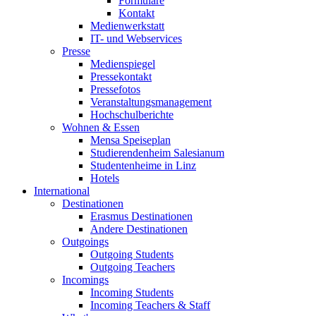
Formulare
Kontakt
Medienwerkstatt
IT- und Webservices
Presse
Medienspiegel
Pressekontakt
Pressefotos
Veranstaltungsmanagement
Hochschulberichte
Wohnen & Essen
Mensa Speiseplan
Studierendenheim Salesianum
Studentenheime in Linz
Hotels
International
Destinationen
Erasmus Destinationen
Andere Destinationen
Outgoings
Outgoing Students
Outgoing Teachers
Incomings
Incoming Students
Incoming Teachers & Staff