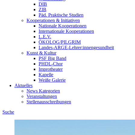
DIB
ZIB
Päd. Praktische Studien
Kooperationen & Initiativen
Nationale Kooperationen
Internationale Kooperationen
L.E.V.
ÖKOLOG/PILGRIM
Landes-ARGE-Lehrer:innengesundheit
Kunst & Kultur
PSF Big Band
PHDL-Chor
Improtheater
Kapelle
Weiße Galerie
Aktuelles
News Kategorien
Veranstaltungen
Stellenausschreibungen
Suche