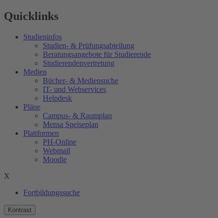
Quicklinks
Studieninfos
Studien- & Prüfungsabteilung
Beratungsangebote für Studierende
Studierendenvertretung
Medien
Bücher- & Mediensuche
IT- und Webservices
Helpdesk
Pläne
Campus- & Raumplan
Mensa Speiseplan
Plattformen
PH-Online
Webmail
Moodle
X
Fortbildungssuche
Kontrast