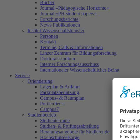
Bücher
Journal »Pädagogische Horizonte«
Journal »PH student papers«
Forschungsberichte
News Publikationen
Institut Wissenschaftstransfer
Personen
Kontakt
Termine, Calls & Informationen
Linzer Zentrum für Bildungsforschung
Doktoratsstudium
Interner Forschungsausschuss
Internationaler Wissenschaftlicher Beirat
Service
Orientierung
Lageplan & Anfahrt
Parkplatzbenützung
Campus- & Raumplan
Portierdienst
Campus7
Studienbetrieb
Studientermine
Studien- & Prüfungsabteilung
Beratungsangebote für Studierende
Hochschulseelsorge