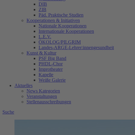
DIB
ZIB
Päd. Praktische Studien
Kooperationen & Initiativen
Nationale Kooperationen
Internationale Kooperationen
L.E.V.
ÖKOLOG/PILGRIM
Landes-ARGE-Lehrer:innengesundheit
Kunst & Kultur
PSF Big Band
PHDL-Chor
Improtheater
Kapelle
Weiße Galerie
Aktuelles
News Kategorien
Veranstaltungen
Stellenausschreibungen
Suche