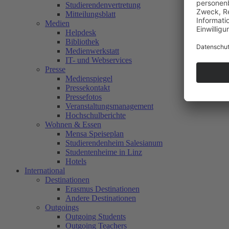
Studierendenvertretung
Mitteilungsblatt
Medien
Helpdesk
Bibliothek
Medienwerkstatt
IT- und Webservices
Presse
Medienspiegel
Pressekontakt
Pressefotos
Veranstaltungsmanagement
Hochschulberichte
Wohnen & Essen
Mensa Speiseplan
Studierendenheim Salesianum
Studentenheime in Linz
Hotels
International
Destinationen
Erasmus Destinationen
Andere Destinationen
Outgoings
Outgoing Students
Outgoing Teachers