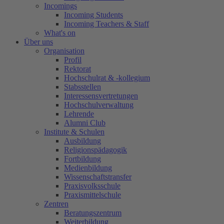
Incomings
Incoming Students
Incoming Teachers & Staff
What's on
Über uns
Organisation
Profil
Rektorat
Hochschulrat & -kollegium
Stabsstellen
Interessensvertretungen
Hochschulverwaltung
Lehrende
Alumni Club
Institute & Schulen
Ausbildung
Religionspädagogik
Fortbildung
Medienbildung
Wissenschaftstransfer
Praxisvolksschule
Praxismittelschule
Zentren
Beratungszentrum
Weiterbildung