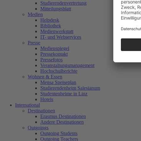
Studierendenvertretung
Mitteilungsblatt
Medien
Helpdesk
Bibliothek
Medienwerkstatt
IT- und Webservices
Presse
Medienspiegel
Pressekontakt
Pressefotos
Veranstaltungsmanagement
Hochschulberichte
Wohnen & Essen
Mensa Speiseplan
Studierendenheim Salesianum
Studentenheime in Linz
Hotels
International
Destinationen
Erasmus Destinationen
Andere Destinationen
Outgoings
Outgoing Students
Outgoing Teachers