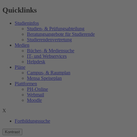
Quicklinks
Studieninfos
Studien- & Prüfungsabteilung
Beratungsangebote für Studierende
Studierendenvertretung
Medien
Bücher- & Mediensuche
IT- und Webservices
Helpdesk
Pläne
Campus- & Raumplan
Mensa Speiseplan
Plattformen
PH-Online
Webmail
Moodle
X
Fortbildungssuche
Kontrast