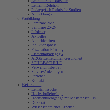
Lehramt Sekundarstufe
Lehramt Religion
Pädagogisch Praktische Studien
Anmeldung zum Studium
Fortbildung
Seminare 26/27
Seminare 25/26
Infoletter
Aktuelles
Anmeldezeiten
Induktionsphase
Faszination Führung
Elementarpädagogik
ARGE Lehrer:innen Gesundheit
SCHILF/SCHÜLF
Verwaltungsbeitrag
Service/Anleitungen
Personen
Kontakt
Weiterbildung
Lehrgangssuche
Hochschullehrgänge
Hochschullehrgänge mit Masterabschluss
Doktorat
Wissenschaftliches Arbeiten