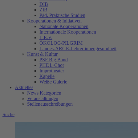
DIB
ZIB
Päd. Praktische Studien
Kooperationen & Initiativen
Nationale Kooperationen
Internationale Kooperationen
L.E.V.
ÖKOLOG/PILGRIM
Landes-ARGE-Lehrer:innengesundheit
Kunst & Kultur
PSF Big Band
PHDL-Chor
Improtheater
Kapelle
Weiße Galerie
Aktuelles
News Kategorien
Veranstaltungen
Stellenausschreibungen
Suche