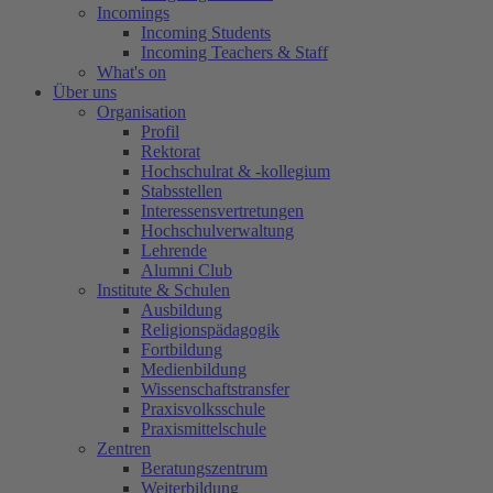
Incomings
Incoming Students
Incoming Teachers & Staff
What's on
Über uns
Organisation
Profil
Rektorat
Hochschulrat & -kollegium
Stabsstellen
Interessensvertretungen
Hochschulverwaltung
Lehrende
Alumni Club
Institute & Schulen
Ausbildung
Religionspädagogik
Fortbildung
Medienbildung
Wissenschaftstransfer
Praxisvolksschule
Praxismittelschule
Zentren
Beratungszentrum
Weiterbildung