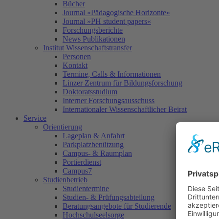
Bücher
Journal »Pädagogische Horizonte«
Journal »PH student papers«
Forschungsberichte
News Publikationen
Institut Wissenschaftstransfer
Personen
Kontakt
Termine, Calls & Informationen
Linzer Zentrum für Bildungsforschung
Doktoratsstudium
Interner Forschungsausschuss
Internationaler Wissenschaftlicher Beirat
Service
Orientierung
Lageplan & Anfahrt
Parkplatzbenützung
Campus- & Raumplan
Portierdienst
Campus7
Studienbetrieb
Studientermine
Studien- & Prüfungsabteilung
Beratungsangebote für Studierende
Hochschulseelsorge