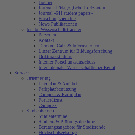
Bücher
Journal »Pädagogische Horizonte«
Journal »PH student papers«
Forschungsberichte
News Publikationen
Institut Wissenschaftstransfer
Personen
Kontakt
Termine, Calls & Informationen
Linzer Zentrum für Bildungsforschung
Doktoratsstudium
Interner Forschungsausschuss
Internationaler Wissenschaftlicher Beirat
Service
Orientierung
Lageplan & Anfahrt
Parkplatzbenützung
Campus- & Raumplan
Portierdienst
Campus7
Studienbetrieb
Studientermine
Studien- & Prüfungsabteilung
Beratungsangebote für Studierende
Hochschulseelsorge