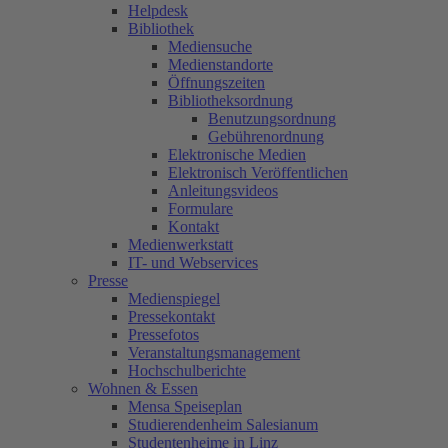
Helpdesk
Bibliothek
Mediensuche
Medienstandorte
Öffnungszeiten
Bibliotheksordnung
Benutzungsordnung
Gebührenordnung
Elektronische Medien
Elektronisch Veröffentlichen
Anleitungsvideos
Formulare
Kontakt
Medienwerkstatt
IT- und Webservices
Presse
Medienspiegel
Pressekontakt
Pressefotos
Veranstaltungsmanagement
Hochschulberichte
Wohnen & Essen
Mensa Speiseplan
Studierendenheim Salesianum
Studentenheime in Linz