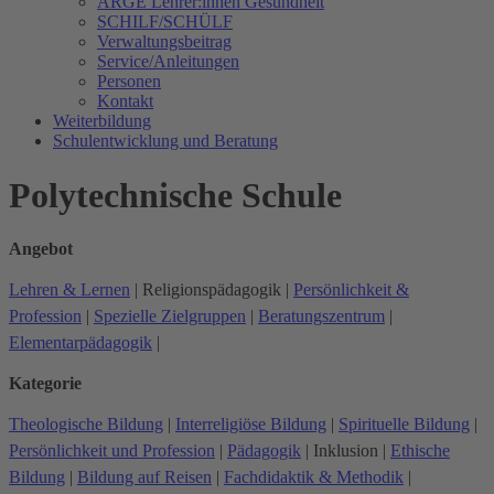
ARGE Lehrer:innen Gesundheit
SCHILF/SCHÜLF
Verwaltungsbeitrag
Service/Anleitungen
Personen
Kontakt
Weiterbildung
Schulentwicklung und Beratung
Polytechnische Schule
Angebot
Lehren & Lernen
|
Religionspädagogik
|
Persönlichkeit &
Profession
|
Spezielle Zielgruppen
|
Beratungszentrum
|
Elementarpädagogik
|
Kategorie
Theologische Bildung
|
Interreligiöse Bildung
|
Spirituelle Bildung
|
Persönlichkeit und Profession
|
Pädagogik
|
Inklusion
|
Ethische
Bildung
|
Bildung auf Reisen
|
Fachdidaktik & Methodik
|