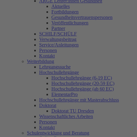
ARGE Lehrer:innen Gesundheit
Aktuelles
Fortbildungen
Gesundheitsvertrauenspersonen
Veröffentlichungen
Partner
SCHILF/SCHÜLF
Verwaltungsbeitrag
Service/Anleitungen
Personen
Kontakt
Weiterbildung
Lehrgangssuche
Hochschullehrgänge
Hochschullehrgänge (6-19 EC)
Hochschullehrgänge (20-59 EC)
Hochschullehrgänge (ab 60 EC)
ElementarPro
Hochschullehrgänge mit Masterabschluss
Doktorat
Doktorat TU Dresden
Wissenschaftliches Arbeiten
Personen
Kontakt
Schulentwicklung und Beratung