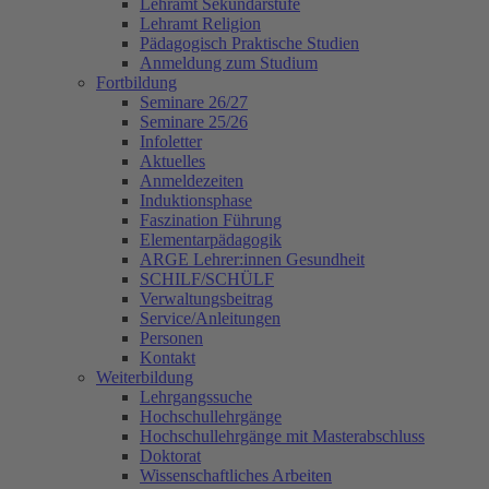
Lehramt Sekundarstufe
Lehramt Religion
Pädagogisch Praktische Studien
Anmeldung zum Studium
Fortbildung
Seminare 26/27
Seminare 25/26
Infoletter
Aktuelles
Anmeldezeiten
Induktionsphase
Faszination Führung
Elementarpädagogik
ARGE Lehrer:innen Gesundheit
SCHILF/SCHÜLF
Verwaltungsbeitrag
Service/Anleitungen
Personen
Kontakt
Weiterbildung
Lehrgangssuche
Hochschullehrgänge
Hochschullehrgänge mit Masterabschluss
Doktorat
Wissenschaftliches Arbeiten