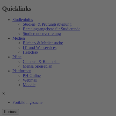
Quicklinks
Studieninfos
Studien- & Prüfungsabteilung
Beratungsangebote für Studierende
Studierendenvertretung
Medien
Bücher- & Mediensuche
IT- und Webservices
Helpdesk
Pläne
Campus- & Raumplan
Mensa Speiseplan
Plattformen
PH-Online
Webmail
Moodle
X
Fortbildungssuche
Kontrast