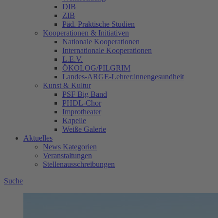
DIB
ZIB
Päd. Praktische Studien
Kooperationen & Initiativen
Nationale Kooperationen
Internationale Kooperationen
L.E.V.
ÖKOLOG/PILGRIM
Landes-ARGE-Lehrer:innengesundheit
Kunst & Kultur
PSF Big Band
PHDL-Chor
Improtheater
Kapelle
Weiße Galerie
Aktuelles
News Kategorien
Veranstaltungen
Stellenausschreibungen
Suche