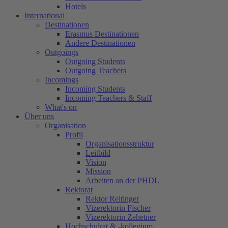
Hotels
International
Destinationen
Erasmus Destinationen
Andere Destinationen
Outgoings
Outgoing Students
Outgoing Teachers
Incomings
Incoming Students
Incoming Teachers & Staff
What's on
Über uns
Organisation
Profil
Organisationsstruktur
Leitbild
Vision
Mission
Arbeiten an der PHDL
Rektorat
Rektor Reitinger
Vizerektorin Fischer
Vizerektorin Zehetner
Hochschulrat & -kollegium