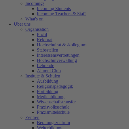
Incomings
Incoming Students
Incoming Teachers & Staff
What's on
Über uns
Organisation
Profil
Rektorat
Hochschulrat & -kollegium
Stabsstellen
Interessensvertretungen
Hochschulverwaltung
Lehrende
Alumni Club
Institute & Schulen
Ausbildung
Religionspädagogik
Fortbildung
Medienbildung
Wissenschaftstransfer
Praxisvolksschule
Praxismittelschule
Zentren
Beratungszentrum
Weiterbildung