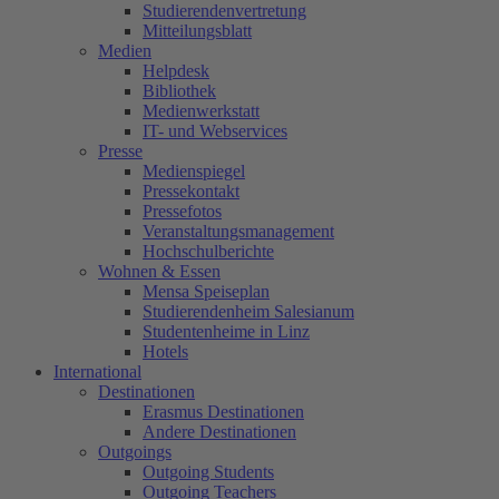
Studierendenvertretung
Mitteilungsblatt
Medien
Helpdesk
Bibliothek
Medienwerkstatt
IT- und Webservices
Presse
Medienspiegel
Pressekontakt
Pressefotos
Veranstaltungsmanagement
Hochschulberichte
Wohnen & Essen
Mensa Speiseplan
Studierendenheim Salesianum
Studentenheime in Linz
Hotels
International
Destinationen
Erasmus Destinationen
Andere Destinationen
Outgoings
Outgoing Students
Outgoing Teachers