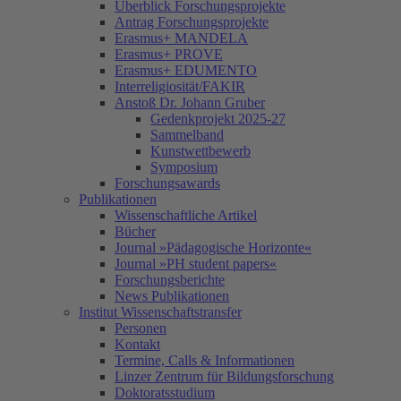
Überblick Forschungsprojekte
Antrag Forschungsprojekte
Erasmus+ MANDELA
Erasmus+ PROVE
Erasmus+ EDUMENTO
Interreligiosität/FAKIR
Anstoß Dr. Johann Gruber
Gedenkprojekt 2025-27
Sammelband
Kunstwettbewerb
Symposium
Forschungsawards
Publikationen
Wissenschaftliche Artikel
Bücher
Journal »Pädagogische Horizonte«
Journal »PH student papers«
Forschungsberichte
News Publikationen
Institut Wissenschaftstransfer
Personen
Kontakt
Termine, Calls & Informationen
Linzer Zentrum für Bildungsforschung
Doktoratsstudium