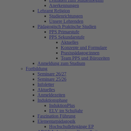
Leitfaden zum Studienbeginn
Anerkennungen
Lehramt Religion
Studienrichtungen
Unsere Lehrenden
Pädagogisch Praktische Studien
PPS Primarstufe
PPS Sekundarstufe
Aktuelles
Konzepte und Formulare
Praxispädagog:innen
Team PPS und Bürozeiten
Anmeldung zum Studium
Fortbildung
Seminare 26/27
Seminare 25/26
Infoletter
Aktuelles
Anmeldezeiten
Induktionsphase
InduktionPlus
ELV im Schuljahr
Faszination Führung
Elementarpädagogik
Hochschullehrgänge EP