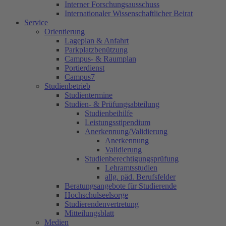
Interner Forschungsausschuss
Internationaler Wissenschaftlicher Beirat
Service
Orientierung
Lageplan & Anfahrt
Parkplatzbenützung
Campus- & Raumplan
Portierdienst
Campus7
Studienbetrieb
Studientermine
Studien- & Prüfungsabteilung
Studienbeihilfe
Leistungsstipendium
Anerkennung/Validierung
Anerkennung
Validierung
Studienberechtigungsprüfung
Lehramtsstudien
allg. päd. Berufsfelder
Beratungsangebote für Studierende
Hochschulseelsorge
Studierendenvertretung
Mitteilungsblatt
Medien