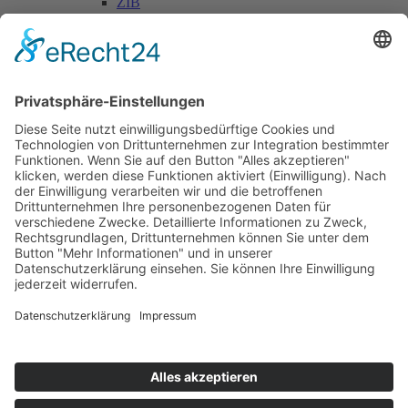
ZIB
Päd. Praktische Studien
Päd. Prakt. Studien
Personen
Kontakt
Kooperationen & Initiativen
Nationale Kooperationen
Internationale Kooperationen
L.E.V.
Nachlese
Soziales Engagement
Materialien und Links
Personen
Kontakt
ÖKOLOG/PILGRIM
Aktuelles
Materialien & Links
Personen
Kontakt
Landes-ARGE-Lehrer:innengesundheit
Kunst & Kultur
PSF Big Band
PHDL-Chor
Improtheater
Kapelle