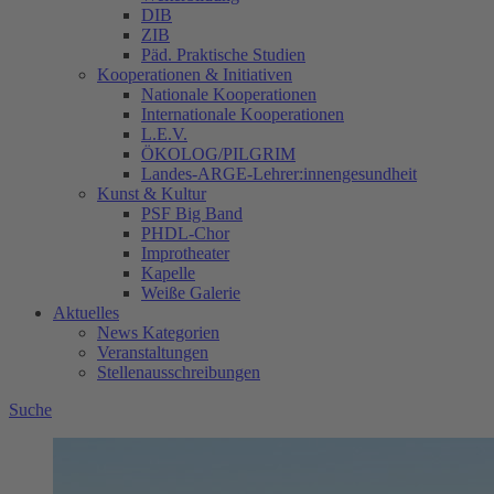
DIB
ZIB
Päd. Praktische Studien
Kooperationen & Initiativen
Nationale Kooperationen
Internationale Kooperationen
L.E.V.
ÖKOLOG/PILGRIM
Landes-ARGE-Lehrer:innengesundheit
Kunst & Kultur
PSF Big Band
PHDL-Chor
Improtheater
Kapelle
Weiße Galerie
Aktuelles
News Kategorien
Veranstaltungen
Stellenausschreibungen
Suche