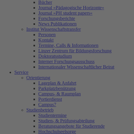
Bücher
Journal »Pädagogische Horizonte«
Journal »PH student papers«
Forschungsberichte
News Publikationen
Institut Wissenschaftstransfer
Personen
Kontakt
Termine, Calls & Informationen
Linzer Zentrum für Bildungsforschung
Doktoratsstudium
Interner Forschungsausschuss
Internationaler Wissenschaftlicher Beirat
Service
Orientierung
Lageplan & Anfahrt
Parkplatzbenützung
Campus- & Raumplan
Portierdienst
Campus7
Studienbetrieb
Studientermine
Studien- & Prüfungsabteilung
Beratungsangebote für Studierende
Hochschulseelsorge