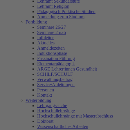
Lehramt Sekundarstufe
Lehramt Religion
Pädagogisch Praktische Studien
Anmeldung zum Studium
Fortbildung
Seminare 26/27
Seminare 25/26
Infoletter
Aktuelles
Anmeldezeiten
Induktionsphase
Faszination Führung
Elementarpädagogik
ARGE Lehrer:innen Gesundheit
SCHILF/SCHÜLF
Verwaltungsbeitrag
Service/Anleitungen
Personen
Kontakt
Weiterbildung
Lehrgangssuche
Hochschullehrgänge
Hochschullehrgänge mit Masterabschluss
Doktorat
Wissenschaftliches Arbeiten