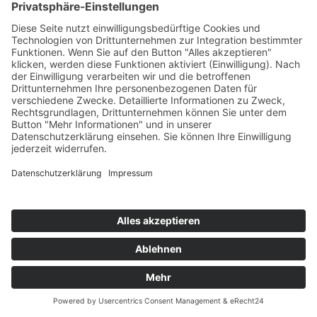
Studienbetrieb
Studientermine
Studien- & Prüfungsabteilung
Studienbeihilfe
Leistungsstipendium
Anerkennung/Validierung
Anerkennung
Validierung
Studienberechtigungsprüfung
Lehramtsstudien
allg. päd. Berufsfelder
Beratungsangebote für Studierende
Hochschulseelsorge
Studierendenvertretung
Mitteilungsblatt
Medien
Helpdesk
Bibliothek
Mediensuche
Medienstandorte
Öffnungszeiten
Bibliotheksordnung
Benutzungsordnung
Gebührenordnung
Elektronische Medien