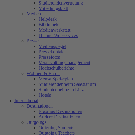
Studierendenvertretung
Mitteilungsblatt
Medien
Helpdesk
Bibliothek
Medienwerkstatt
IT- und Webservices
Presse
Medienspiegel
Pressekontakt
Pressefotos
Veranstaltungsmanagement
Hochschulberichte
Wohnen & Essen
Mensa Speiseplan
Studierendenheim Salesianum
Studentenheime in Linz
Hotels
International
Destinationen
Erasmus Destinationen
Andere Destinationen
Outgoings
Outgoing Students
Outgoing Teachers