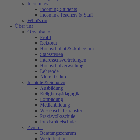
Incomings
Incoming Students
Incoming Teachers & Staff
What's on
Über uns
Organisation
Profil
Rektorat
Hochschulrat & -kollegium
Stabsstellen
Interessensvertretungen
Hochschulverwaltung
Lehrende
Alumni Club
Institute & Schulen
Ausbildung
Religionspädagogik
Fortbildung
Medienbildung
Wissenschaftstransfer
Praxisvolksschule
Praxismittelschule
Zentren
Beratungszentrum
Weiterbildung