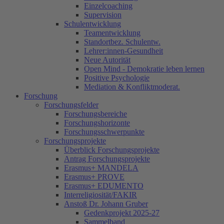
Einzelcoaching
Supervision
Schulentwicklung
Teamentwicklung
Standortbez. Schulentw.
Lehrer:innen-Gesundheit
Neue Autorität
Open Mind - Demokratie leben lernen
Positive Psychologie
Mediation & Konfliktmoderat.
Forschung
Forschungsfelder
Forschungsbereiche
Forschungshorizonte
Forschungsschwerpunkte
Forschungsprojekte
Überblick Forschungsprojekte
Antrag Forschungsprojekte
Erasmus+ MANDELA
Erasmus+ PROVE
Erasmus+ EDUMENTO
Interreligiosität/FAKIR
Anstoß Dr. Johann Gruber
Gedenkprojekt 2025-27
Sammelband