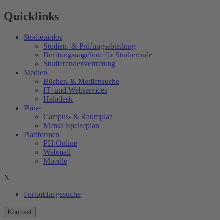
Quicklinks
Studieninfos
Studien- & Prüfungsabteilung
Beratungsangebote für Studierende
Studierendenvertretung
Medien
Bücher- & Mediensuche
IT- und Webservices
Helpdesk
Pläne
Campus- & Raumplan
Mensa Speiseplan
Plattformen
PH-Online
Webmail
Moodle
X
Fortbildungssuche
Kontrast