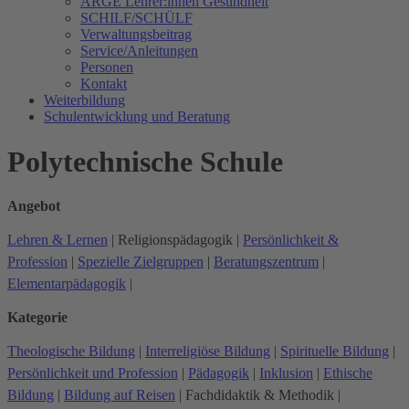
ARGE Lehrer:innen Gesundheit
SCHILF/SCHÜLF
Verwaltungsbeitrag
Service/Anleitungen
Personen
Kontakt
Weiterbildung
Schulentwicklung und Beratung
Polytechnische Schule
Angebot
Lehren & Lernen
|
Religionspädagogik
|
Persönlichkeit &
Profession
|
Spezielle Zielgruppen
|
Beratungszentrum
|
Elementarpädagogik
|
Kategorie
Theologische Bildung
|
Interreligiöse Bildung
|
Spirituelle Bildung
|
Persönlichkeit und Profession
|
Pädagogik
|
Inklusion
|
Ethische
Bildung
|
Bildung auf Reisen
|
Fachdidaktik & Methodik
|