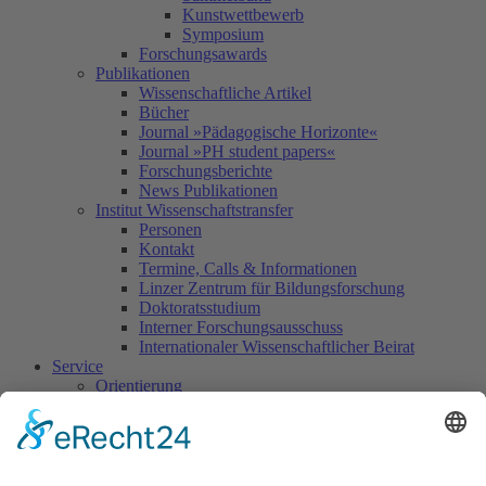
Kunstwettbewerb
Symposium
Forschungsawards
Publikationen
Wissenschaftliche Artikel
Bücher
Journal »Pädagogische Horizonte«
Journal »PH student papers«
Forschungsberichte
News Publikationen
Institut Wissenschaftstransfer
Personen
Kontakt
Termine, Calls & Informationen
Linzer Zentrum für Bildungsforschung
Doktoratsstudium
Interner Forschungsausschuss
Internationaler Wissenschaftlicher Beirat
Service
Orientierung
Lageplan & Anfahrt
Parkplatzbenützung
Campus- & Raumplan
Portierdienst
Campus7