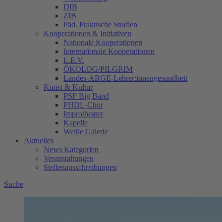
DIB
ZIB
Päd. Praktische Studien
Kooperationen & Initiativen
Nationale Kooperationen
Internationale Kooperationen
L.E.V.
ÖKOLOG/PILGRIM
Landes-ARGE-Lehrer:innengesundheit
Kunst & Kultur
PSF Big Band
PHDL-Chor
Improtheater
Kapelle
Weiße Galerie
Aktuelles
News Kategorien
Veranstaltungen
Stellenausschreibungen
Suche