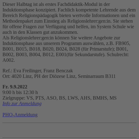
Dieser Halbtag ist als erstes Fachdidaktik-Modul in der
Induktionsphase konzipiert. Fachlich kompetente Lehrende aus dem
Bereich Religionspädagogik bieten wertvolle Informationen und ein
Methodenpaket zum Einstieg als Religionslehrer:gen:in. Sie stehen
für offene Fragen zur Verfügung und helfen, im System Schule wie
auch in den Klassen gut anzukommen.
Als Religionslehrer:gen:in können Sie weitere Angebote zur
Induktionsphase aus unserem Programm auswählen, z.B. FB905,
B001, B015, B018, B020, B024, B028 (für Primarstufe); B001,
B002, B003, B004, B012, E001(für Sekundarstufe). Schulrecht:
A002.
Ref.: Eva Freilinger, Franz Benczak
Ort: 4020 Linz, PH der Diözese Linz, Seminarraum B311
Fr. 9.9.2022
9:00 h bis 12:30 h
Zielgruppe: VS, PTS, ASO, BS, LWS, AHS, BMHS, MS
Info zur Anmeldung
PHO-Anmeldung