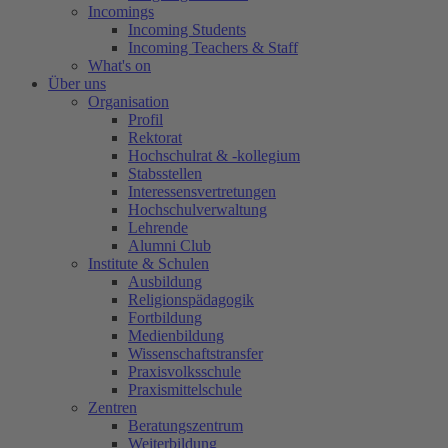
Incomings
Incoming Students
Incoming Teachers & Staff
What's on
Über uns
Organisation
Profil
Rektorat
Hochschulrat & -kollegium
Stabsstellen
Interessensvertretungen
Hochschulverwaltung
Lehrende
Alumni Club
Institute & Schulen
Ausbildung
Religionspädagogik
Fortbildung
Medienbildung
Wissenschaftstransfer
Praxisvolksschule
Praxismittelschule
Zentren
Beratungszentrum
Weiterbildung