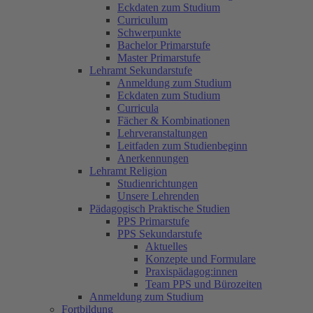
Eckdaten zum Studium
Curriculum
Schwerpunkte
Bachelor Primarstufe
Master Primarstufe
Lehramt Sekundarstufe
Anmeldung zum Studium
Eckdaten zum Studium
Curricula
Fächer & Kombinationen
Lehrveranstaltungen
Leitfaden zum Studienbeginn
Anerkennungen
Lehramt Religion
Studienrichtungen
Unsere Lehrenden
Pädagogisch Praktische Studien
PPS Primarstufe
PPS Sekundarstufe
Aktuelles
Konzepte und Formulare
Praxispädagog:innen
Team PPS und Bürozeiten
Anmeldung zum Studium
Fortbildung