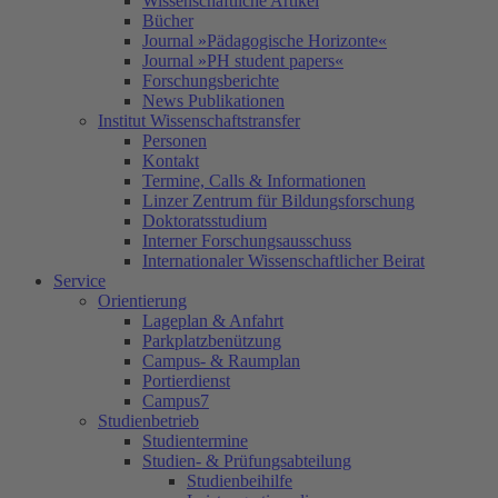
Wissenschaftliche Artikel
Bücher
Journal »Pädagogische Horizonte«
Journal »PH student papers«
Forschungsberichte
News Publikationen
Institut Wissenschaftstransfer
Personen
Kontakt
Termine, Calls & Informationen
Linzer Zentrum für Bildungsforschung
Doktoratsstudium
Interner Forschungsausschuss
Internationaler Wissenschaftlicher Beirat
Service
Orientierung
Lageplan & Anfahrt
Parkplatzbenützung
Campus- & Raumplan
Portierdienst
Campus7
Studienbetrieb
Studientermine
Studien- & Prüfungsabteilung
Studienbeihilfe