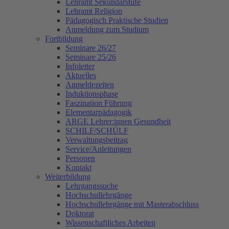
Lehramt Sekundarstufe
Lehramt Religion
Pädagogisch Praktische Studien
Anmeldung zum Studium
Fortbildung
Seminare 26/27
Seminare 25/26
Infoletter
Aktuelles
Anmeldezeiten
Induktionsphase
Faszination Führung
Elementarpädagogik
ARGE Lehrer:innen Gesundheit
SCHILF/SCHÜLF
Verwaltungsbeitrag
Service/Anleitungen
Personen
Kontakt
Weiterbildung
Lehrgangssuche
Hochschullehrgänge
Hochschullehrgänge mit Masterabschluss
Doktorat
Wissenschaftliches Arbeiten