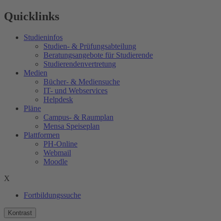
Quicklinks
Studieninfos
Studien- & Prüfungsabteilung
Beratungsangebote für Studierende
Studierendenvertretung
Medien
Bücher- & Mediensuche
IT- und Webservices
Helpdesk
Pläne
Campus- & Raumplan
Mensa Speiseplan
Plattformen
PH-Online
Webmail
Moodle
X
Fortbildungssuche
Kontrast