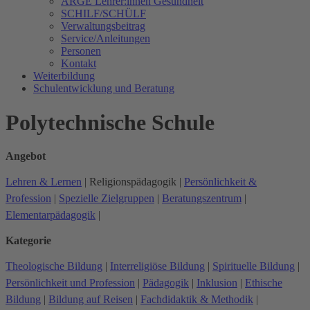
ARGE Lehrer:innen Gesundheit
SCHILF/SCHÜLF
Verwaltungsbeitrag
Service/Anleitungen
Personen
Kontakt
Weiterbildung
Schulentwicklung und Beratung
Polytechnische Schule
Angebot
Lehren & Lernen
|
Religionspädagogik
|
Persönlichkeit &
Profession
|
Spezielle Zielgruppen
|
Beratungszentrum
|
Elementarpädagogik
|
Kategorie
Theologische Bildung
|
Interreligiöse Bildung
|
Spirituelle Bildung
|
Persönlichkeit und Profession
|
Pädagogik
|
Inklusion
|
Ethische
Bildung
|
Bildung auf Reisen
|
Fachdidaktik & Methodik
|