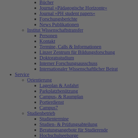
Bücher
Journal »Pädagogische Horizonte«
Journal »PH student papers«
Forschungsberichte
News Publikationen
Institut Wissenschaftstransfer
Personen
Kontakt
Termine, Calls & Informationen
Linzer Zentrum für Bildungsforschung
Doktoratsstudium
Interner Forschungsausschuss
Internationaler Wissenschaftlicher Beirat
Service
Orientierung
Lageplan & Anfahrt
Parkplatzbenützung
Campus- & Raumplan
Portierdienst
Campus7
Studienbetrieb
Studientermine
Studien- & Prüfungsabteilung
Beratungsangebote für Studierende
Hochschulseelsorge