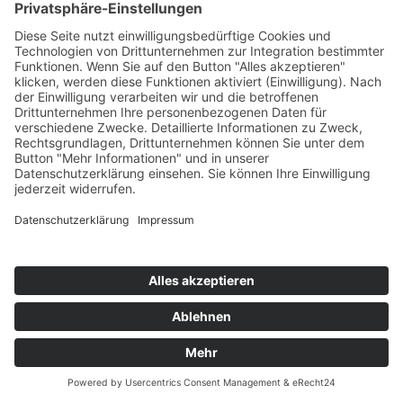
Organisation
Profil
Organisationsstruktur
Leitbild
Vision
Mission
Arbeiten an der PHDL
Rektorat
Rektor Reitinger
Vizerektorin Fischer
Vizerektorin Zehetner
Hochschulrat & -kollegium
Hochschulrat
Hochschulkollegium
Stabsstellen
Kommunikation
Qualitätsmanagement
Recht und Compliance
Interessensvertretungen
Arbeitskreis Gleichbehandl.
Beauftragte
Betriebsrat
Kinderschutz
Mobbingprävention
Personalvertretung