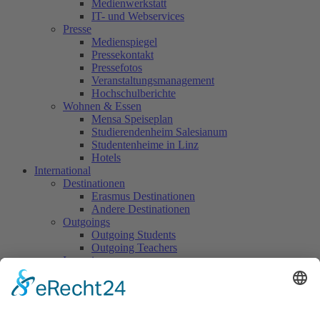
Medienwerkstatt
IT- und Webservices
Presse
Medienspiegel
Pressekontakt
Pressefotos
Veranstaltungsmanagement
Hochschulberichte
Wohnen & Essen
Mensa Speiseplan
Studierendenheim Salesianum
Studentenheime in Linz
Hotels
International
Destinationen
Erasmus Destinationen
Andere Destinationen
Outgoings
Outgoing Students
Outgoing Teachers
Incomings
Incoming Students
Incoming Teachers & Staff
What's on
Über uns