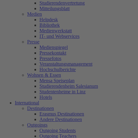
Studierendenvertretung
Mitteilungsblatt
Medien
Helpdesk
Bibliothek
Medienwerkstatt
IT- und Webservices
Presse
Medienspiegel
Pressekontakt
Pressefotos
Veranstaltungsmanagement
Hochschulberichte
Wohnen & Essen
Mensa Speiseplan
Studierendenheim Salesianum
Studentenheime in Linz
Hotels
International
Destinationen
Erasmus Destinationen
Andere Destinationen
Outgoings
Outgoing Students
Outgoing Teachers