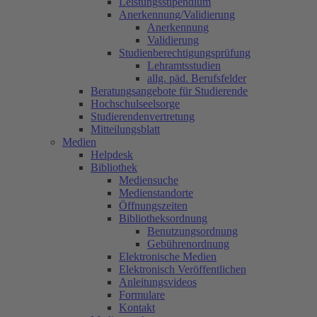
Leistungsstipendium
Anerkennung/Validierung
Anerkennung
Validierung
Studienberechtigungsprüfung
Lehramtsstudien
allg. päd. Berufsfelder
Beratungsangebote für Studierende
Hochschulseelsorge
Studierendenvertretung
Mitteilungsblatt
Medien
Helpdesk
Bibliothek
Mediensuche
Medienstandorte
Öffnungszeiten
Bibliotheksordnung
Benutzungsordnung
Gebührenordnung
Elektronische Medien
Elektronisch Veröffentlichen
Anleitungsvideos
Formulare
Kontakt