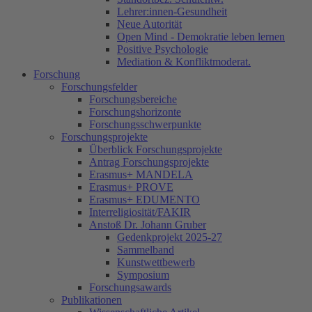
Lehrer:innen-Gesundheit
Neue Autorität
Open Mind - Demokratie leben lernen
Positive Psychologie
Mediation & Konfliktmoderat.
Forschung
Forschungsfelder
Forschungsbereiche
Forschungshorizonte
Forschungsschwerpunkte
Forschungsprojekte
Überblick Forschungsprojekte
Antrag Forschungsprojekte
Erasmus+ MANDELA
Erasmus+ PROVE
Erasmus+ EDUMENTO
Interreligiosität/FAKIR
Anstoß Dr. Johann Gruber
Gedenkprojekt 2025-27
Sammelband
Kunstwettbewerb
Symposium
Forschungsawards
Publikationen