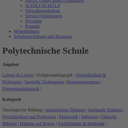
ARGE Lehrer:innen Gesundheit
SCHILF/SCHÜLF
Verwaltungsbeitrag
Service/Anleitungen
Personen
Kontakt
Weiterbildung
Schulentwicklung und Beratung
Polytechnische Schule
Angebot
Lehren & Lernen
|
Religionspädagogik
|
Persönlichkeit &
Profession
|
Spezielle Zielgruppen
|
Beratungszentrum
|
Elementarpädagogik
|
Kategorie
Theologische Bildung
|
Interreligiöse Bildung
|
Spirituelle Bildung
|
Persönlichkeit und Profession
|
Pädagogik
|
Inklusion
|
Ethische
Bildung
|
Bildung auf Reisen
|
Fachdidaktik & Methodik
|