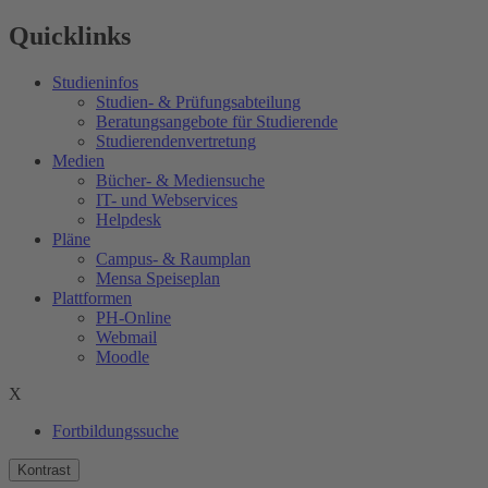
Quicklinks
Studieninfos
Studien- & Prüfungsabteilung
Beratungsangebote für Studierende
Studierendenvertretung
Medien
Bücher- & Mediensuche
IT- und Webservices
Helpdesk
Pläne
Campus- & Raumplan
Mensa Speiseplan
Plattformen
PH-Online
Webmail
Moodle
X
Fortbildungssuche
Kontrast