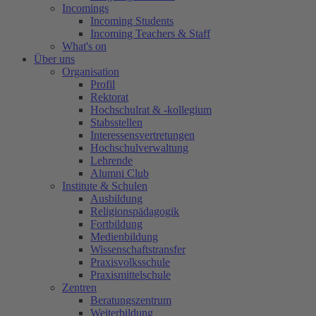
Incomings
Incoming Students
Incoming Teachers & Staff
What's on
Über uns
Organisation
Profil
Rektorat
Hochschulrat & -kollegium
Stabsstellen
Interessensvertretungen
Hochschulverwaltung
Lehrende
Alumni Club
Institute & Schulen
Ausbildung
Religionspädagogik
Fortbildung
Medienbildung
Wissenschaftstransfer
Praxisvolksschule
Praxismittelschule
Zentren
Beratungszentrum
Weiterbildung