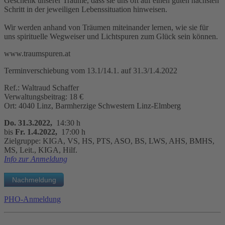
Geschenk unserer Träume, dass sie uns oft auf einen guten nächsten
Schritt in der jeweiligen Lebenssituation hinweisen.
Wir werden anhand von Träumen miteinander lernen, wie sie für
uns spirituelle Wegweiser und Lichtspuren zum Glück sein können.
www.traumspuren.at
Terminverschiebung vom 13.1/14.1. auf 31.3/1.4.2022
Ref.: Waltraud Schaffer
Verwaltungsbeitrag: 18 €
Ort: 4040 Linz, Barmherzige Schwestern Linz-Elmberg
Do. 31.3.2022,
14:30 h
bis
Fr. 1.4.2022,
17:00 h
Zielgruppe: KIGA, VS, HS, PTS, ASO, BS, LWS, AHS, BMHS,
MS, Leit., KIGA, Hilf.
Info zur Anmeldung
PHO-Anmeldung