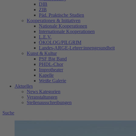
DIB
ZIB
Päd. Praktische Studien
Kooperationen & Initiativen
Nationale Kooperationen
Internationale Kooperationen
L.E.V.
ÖKOLOG/PILGRIM
Landes-ARGE-Lehrer:innengesundheit
Kunst & Kultur
PSF Big Band
PHDL-Chor
Improtheater
Kapelle
Weiße Galerie
Aktuelles
News Kategorien
Veranstaltungen
Stellenausschreibungen
Suche