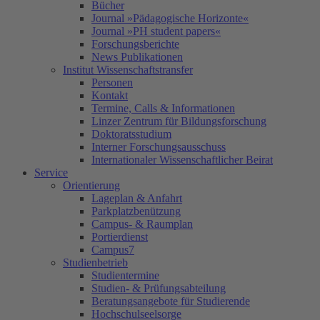
Bücher
Journal »Pädagogische Horizonte«
Journal »PH student papers«
Forschungsberichte
News Publikationen
Institut Wissenschaftstransfer
Personen
Kontakt
Termine, Calls & Informationen
Linzer Zentrum für Bildungsforschung
Doktoratsstudium
Interner Forschungsausschuss
Internationaler Wissenschaftlicher Beirat
Service
Orientierung
Lageplan & Anfahrt
Parkplatzbenützung
Campus- & Raumplan
Portierdienst
Campus7
Studienbetrieb
Studientermine
Studien- & Prüfungsabteilung
Beratungsangebote für Studierende
Hochschulseelsorge