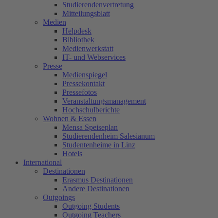
Studierendenvertretung
Mitteilungsblatt
Medien
Helpdesk
Bibliothek
Medienwerkstatt
IT- und Webservices
Presse
Medienspiegel
Pressekontakt
Pressefotos
Veranstaltungsmanagement
Hochschulberichte
Wohnen & Essen
Mensa Speiseplan
Studierendenheim Salesianum
Studentenheime in Linz
Hotels
International
Destinationen
Erasmus Destinationen
Andere Destinationen
Outgoings
Outgoing Students
Outgoing Teachers