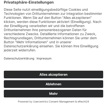
A906 - Theologie auf der Alm 2022: Wie
handelt Gott?
· Gottes Gegenwart erfahren,
bedenken und bezeugen
Literaturhinweis:
Roman A. Siebenrock, Christoph J. Amor (Hg.): Handeln Gottes.
Beiträge zur aktuellen Debatte (Quaestiones disputatae 262), Herder,
2014
Im schönen Ambiente des Hotels „Eidenberger Alm“ wollen wir mit
einem der bekanntesten österreichischen Dogmatiker auf lustvolle
Weise theologisieren.
Der biblisch begründete Glaube steht und fällt mit der Überzeugung,
dass der lebendige Gott nicht nur als endgültige Geschichtsmacht
anerkannt wird, sondern dass seine/ihre Gegenwart inmitten unseres
Lebens erfahren und erkannt werden kann. Diese Überzeugung
prägt unsere Sakramentenpraxis und persönliche Frömmigkeit.
Ausgehend von einer Rekonstruktion der biblischen und
theologiegeschichtlichen Hauptmodelle wollen wir neuere
theologische Konzepte sichten (z.B. Prozesstheologie; W.
Pannenberg; K. Rahner; H. Peukert u.a.) und unseren Blick öffnen
auf die anderen abrahamitischen Traditionen.
Ref.: Roman Siebenrock, Eva Freilinger
Verwaltungsbeitrag: 18 €
Ort: 4201 Gramastetten, Eidenberger Alm