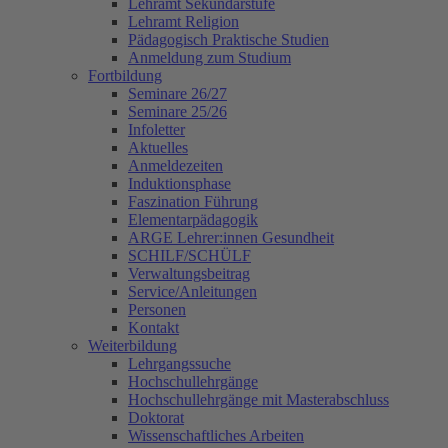
Lehramt Sekundarstufe
Lehramt Religion
Pädagogisch Praktische Studien
Anmeldung zum Studium
Fortbildung
Seminare 26/27
Seminare 25/26
Infoletter
Aktuelles
Anmeldezeiten
Induktionsphase
Faszination Führung
Elementarpädagogik
ARGE Lehrer:innen Gesundheit
SCHILF/SCHÜLF
Verwaltungsbeitrag
Service/Anleitungen
Personen
Kontakt
Weiterbildung
Lehrgangssuche
Hochschullehrgänge
Hochschullehrgänge mit Masterabschluss
Doktorat
Wissenschaftliches Arbeiten