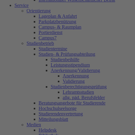
Service
Orientierung
Lageplan & Anfahrt
Parkplatzbenützung
Campus- & Raumplan
Portierdienst
Campus7
Studienbetrieb
Studientermine
Studien- & Prüfungsabteilung
Studienbeihilfe
Leistungsstipendium
Anerkennung/Validierung
Anerkennung
Validierung
Studienberechtigungsprüfung
Lehramtsstudien
allg. päd. Berufsfelder
Beratungsangebote für Studierende
Hochschulseelsorge
Studierendenvertretung
Mitteilungsblatt
Medien
Helpdesk