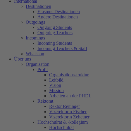
International
Destinationen
Erasmus Destinationen
Andere Destinationen
Outgoings
Outgoing Students
Outgoing Teachers
Incomings
Incoming Students
Incoming Teachers & Staff
What's on
Über uns
Organisation
Profil
Organisationsstruktur
Leitbild
Vision
Mission
Arbeiten an der PHDL
Rektorat
Rektor Reitinger
Vizerektorin Fischer
Vizerektorin Zehetner
Hochschulrat & -kollegium
Hochschulrat