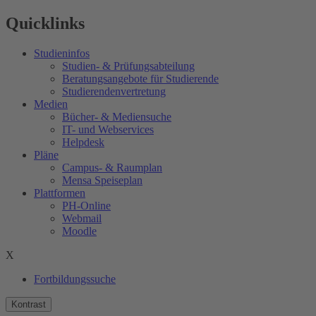
Quicklinks
Studieninfos
Studien- & Prüfungsabteilung
Beratungsangebote für Studierende
Studierendenvertretung
Medien
Bücher- & Mediensuche
IT- und Webservices
Helpdesk
Pläne
Campus- & Raumplan
Mensa Speiseplan
Plattformen
PH-Online
Webmail
Moodle
X
Fortbildungssuche
Kontrast