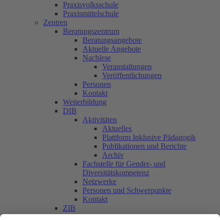
Praxisvolksschule
Praxismittelschule
Zentren
Beratungszentrum
Beratungsangebote
Aktuelle Angebote
Nachlese
Veranstaltungen
Veröffentlichungen
Personen
Kontakt
Weiterbildung
DIB
Aktivitäten
Aktuelles
Plattform Inklusive Pädagogik
Publikationen und Berichte
Archiv
Fachstelle für Gender- und
Diversitätskompetenz
Netzwerke
Personen und Schwerpunkte
Kontakt
ZIB
Päd. Praktische Studien