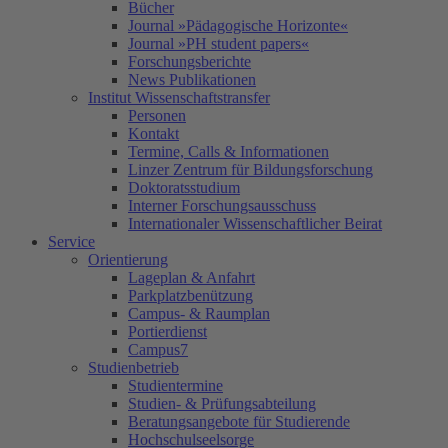
Bücher
Journal »Pädagogische Horizonte«
Journal »PH student papers«
Forschungsberichte
News Publikationen
Institut Wissenschaftstransfer
Personen
Kontakt
Termine, Calls & Informationen
Linzer Zentrum für Bildungsforschung
Doktoratsstudium
Interner Forschungsausschuss
Internationaler Wissenschaftlicher Beirat
Service
Orientierung
Lageplan & Anfahrt
Parkplatzbenützung
Campus- & Raumplan
Portierdienst
Campus7
Studienbetrieb
Studientermine
Studien- & Prüfungsabteilung
Beratungsangebote für Studierende
Hochschulseelsorge