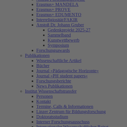
Erasmus+ MANDELA
Erasmus+ PROVE
Erasmus+ EDUMENTO
Interreligiosität/FAKIR
Anstoß Dr. Johann Gruber
Gedenkprojekt 2025-27
Sammelband
Kunstwettbewerb
Symposium
Forschungsawards
Publikationen
Wissenschaftliche Artikel
Bücher
Journal »Pädagogische Horizonte«
Journal »PH student papers«
Forschungsberichte
News Publikationen
Institut Wissenschaftstransfer
Personen
Kontakt
Termine, Calls & Informationen
Linzer Zentrum für Bildungsforschung
Doktoratsstudium
Interner Forschungsausschuss
Internationaler Wissenschaftlicher Beirat