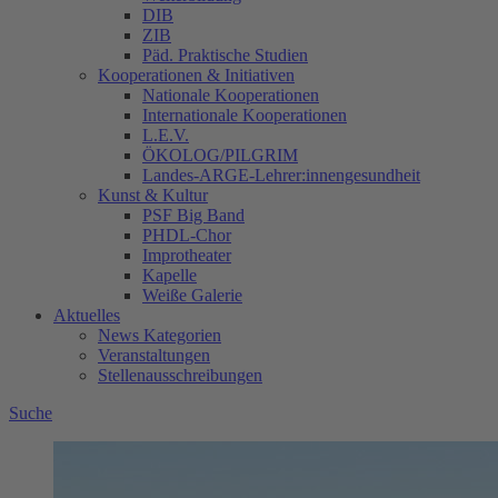
DIB
ZIB
Päd. Praktische Studien
Kooperationen & Initiativen
Nationale Kooperationen
Internationale Kooperationen
L.E.V.
ÖKOLOG/PILGRIM
Landes-ARGE-Lehrer:innengesundheit
Kunst & Kultur
PSF Big Band
PHDL-Chor
Improtheater
Kapelle
Weiße Galerie
Aktuelles
News Kategorien
Veranstaltungen
Stellenausschreibungen
Suche