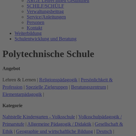
ARGE Lehrer:innen Gesundheit
SCHILF/SCHÜLF
Verwaltungsbeitrag
Service/Anleitungen
Personen
Kontakt
Weiterbildung
Schulentwicklung und Beratung
Polytechnische Schule
Angebot
Lehren & Lernen
|
Religionspädagogik
|
Persönlichkeit &
Profession
|
Spezielle Zielgruppen
|
Beratungszentrum
|
Elementarpädagogik
|
Kategorie
Nahtstelle Kindergarten - Volksschule
|
Volksschulpädagogik /
Primarstufe
|
Allgemeine Pädagogik / Didaktik
|
Gesellschaft &
Ethik
|
Geographie und wirtschaftliche Bildung
|
Deutsch
|