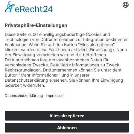
Päd. Prakt. Studien
Personen
Kontakt
Kooperationen & Initiativen
Nationale Kooperationen
Internationale Kooperationen
L.E.V.
Nachlese
Soziales Engagement
Materialien und Links
Personen
Kontakt
ÖKOLOG/PILGRIM
Aktuelles
Materialien & Links
Personen
Kontakt
Landes-ARGE-Lehrer:innengesundheit
Kunst & Kultur
PSF Big Band
PHDL-Chor
Improtheater
Kapelle
Weiße Galerie
Aktuelles