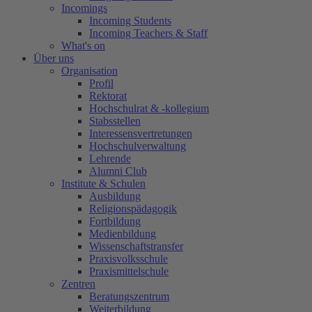
Incomings
Incoming Students
Incoming Teachers & Staff
What's on
Über uns
Organisation
Profil
Rektorat
Hochschulrat & -kollegium
Stabsstellen
Interessensvertretungen
Hochschulverwaltung
Lehrende
Alumni Club
Institute & Schulen
Ausbildung
Religionspädagogik
Fortbildung
Medienbildung
Wissenschaftstransfer
Praxisvolksschule
Praxismittelschule
Zentren
Beratungszentrum
Weiterbildung