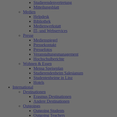
Studierendenvertretung
Mitteilungsblatt
Medien
Helpdesk
Bibliothek
Medienwerkstatt
IT- und Webservices
Presse
Medienspiegel
Pressekontakt
Pressefotos
Veranstaltungsmanagement
Hochschulberichte
Wohnen & Essen
Mensa Speiseplan
Studierendenheim Salesianum
Studentenheime in Linz
Hotels
International
Destinationen
Erasmus Destinationen
Andere Destinationen
Outgoings
Outgoing Students
Outgoing Teachers