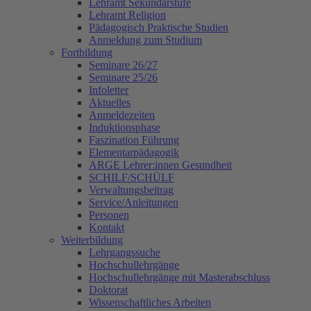
Lehramt Sekundarstufe
Lehramt Religion
Pädagogisch Praktische Studien
Anmeldung zum Studium
Fortbildung
Seminare 26/27
Seminare 25/26
Infoletter
Aktuelles
Anmeldezeiten
Induktionsphase
Faszination Führung
Elementarpädagogik
ARGE Lehrer:innen Gesundheit
SCHILF/SCHÜLF
Verwaltungsbeitrag
Service/Anleitungen
Personen
Kontakt
Weiterbildung
Lehrgangssuche
Hochschullehrgänge
Hochschullehrgänge mit Masterabschluss
Doktorat
Wissenschaftliches Arbeiten