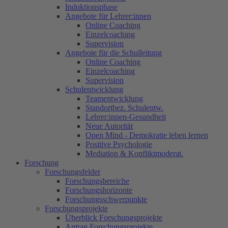
Induktionsphase
Angebote für Lehrer:innen
Online Coaching
Einzelcoaching
Supervision
Angebote für die Schulleitung
Online Coaching
Einzelcoaching
Supervision
Schulentwicklung
Teamentwicklung
Standortbez. Schulentw.
Lehrer:innen-Gesundheit
Neue Autorität
Open Mind - Demokratie leben lernen
Positive Psychologie
Mediation & Konfliktmoderat.
Forschung
Forschungsfelder
Forschungsbereiche
Forschungshorizonte
Forschungsschwerpunkte
Forschungsprojekte
Überblick Forschungsprojekte
Antrag Forschungsprojekte