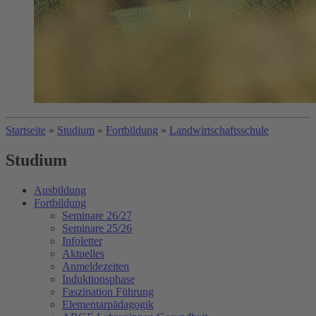
Startseite
»
Studium
»
Fortbildung
»
Landwirtschaftsschule
Studium
Ausbildung
Fortbildung
Seminare 26/27
Seminare 25/26
Infoletter
Aktuelles
Anmeldezeiten
Induktionsphase
Faszination Führung
Elementarpädagogik