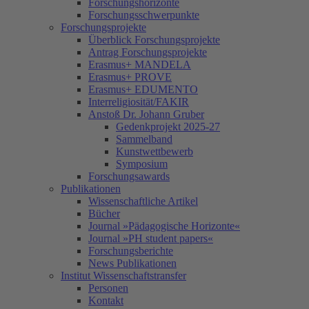
Forschungshorizonte
Forschungsschwerpunkte
Forschungsprojekte
Überblick Forschungsprojekte
Antrag Forschungsprojekte
Erasmus+ MANDELA
Erasmus+ PROVE
Erasmus+ EDUMENTO
Interreligiosität/FAKIR
Anstoß Dr. Johann Gruber
Gedenkprojekt 2025-27
Sammelband
Kunstwettbewerb
Symposium
Forschungsawards
Publikationen
Wissenschaftliche Artikel
Bücher
Journal »Pädagogische Horizonte«
Journal »PH student papers«
Forschungsberichte
News Publikationen
Institut Wissenschaftstransfer
Personen
Kontakt