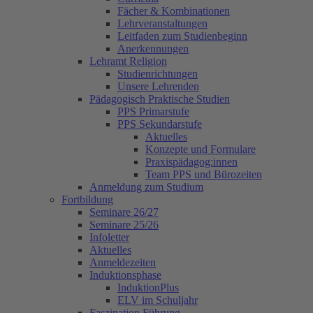
Fächer & Kombinationen
Lehrveranstaltungen
Leitfaden zum Studienbeginn
Anerkennungen
Lehramt Religion
Studienrichtungen
Unsere Lehrenden
Pädagogisch Praktische Studien
PPS Primarstufe
PPS Sekundarstufe
Aktuelles
Konzepte und Formulare
Praxispädagog:innen
Team PPS und Bürozeiten
Anmeldung zum Studium
Fortbildung
Seminare 26/27
Seminare 25/26
Infoletter
Aktuelles
Anmeldezeiten
Induktionsphase
InduktionPlus
ELV im Schuljahr
Faszination Führung