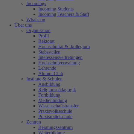
Incomings
Incoming Students
Incoming Teachers & Staff
What's on
Über uns
Organisation
Profil
Rektorat
Hochschulrat & -kollegium
Stabsstellen
Interessensvertretungen
Hochschulverwaltung
Lehrende
Alumni Club
Institute & Schulen
Ausbildung
Religionspädagogik
Fortbildung
Medienbildung
Wissenschaftstransfer
Praxisvolksschule
Praxismittelschule
Zentren
Beratungszentrum
Weiterbildung