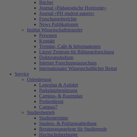
Bücher
Journal »Pädagogische Horizonte«
Journal »PH student papers«
Forschungsberichte
News Publikationen
Institut Wissenschaftstransfer
Personen
Kontakt
Termine, Calls & Informationen
Linzer Zentrum für Bildungsforschung
Doktoratsstudium
Interner Forschungsausschuss
Internationaler Wissenschaftlicher Beirat
Service
Orientierung
Lageplan & Anfahrt
Parkplatzbenützung
Campus- & Raumplan
Portierdienst
Campus7
Studienbetrieb
Studientermine
Studien- & Prüfungsabteilung
Beratungsangebote für Studierende
Hochschulseelsorge