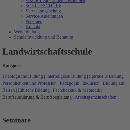
ARGE Lehrer:innen Gesundheit
SCHILF/SCHÜLF
Verwaltungsbeitrag
Service/Anleitungen
Personen
Kontakt
Weiterbildung
Schulentwicklung und Beratung
Landwirtschaftsschule
Kategorie
Theologische Bildung
|
Interreligiöse Bildung
|
Spirituelle Bildung
|
Persönlichkeit und Profession
|
Pädagogik
|
Inklusion
|
Bildung auf
Reisen
|
Ethische Bildung
|
Fachdidaktik & Methodik
|
Berufseinführung & Berufsbegleitung
|
Arbeitsgemeinschaften
|
Seminare