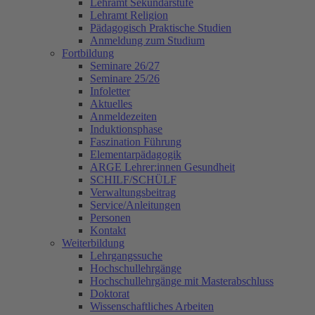
Lehramt Sekundarstufe
Lehramt Religion
Pädagogisch Praktische Studien
Anmeldung zum Studium
Fortbildung
Seminare 26/27
Seminare 25/26
Infoletter
Aktuelles
Anmeldezeiten
Induktionsphase
Faszination Führung
Elementarpädagogik
ARGE Lehrer:innen Gesundheit
SCHILF/SCHÜLF
Verwaltungsbeitrag
Service/Anleitungen
Personen
Kontakt
Weiterbildung
Lehrgangssuche
Hochschullehrgänge
Hochschullehrgänge mit Masterabschluss
Doktorat
Wissenschaftliches Arbeiten