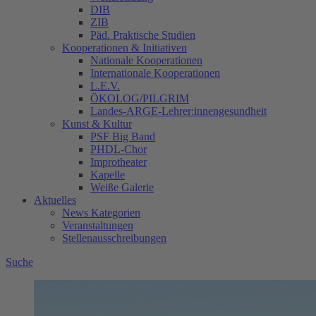
DIB
ZIB
Päd. Praktische Studien
Kooperationen & Initiativen
Nationale Kooperationen
Internationale Kooperationen
L.E.V.
ÖKOLOG/PILGRIM
Landes-ARGE-Lehrer:innengesundheit
Kunst & Kultur
PSF Big Band
PHDL-Chor
Improtheater
Kapelle
Weiße Galerie
Aktuelles
News Kategorien
Veranstaltungen
Stellenausschreibungen
Suche