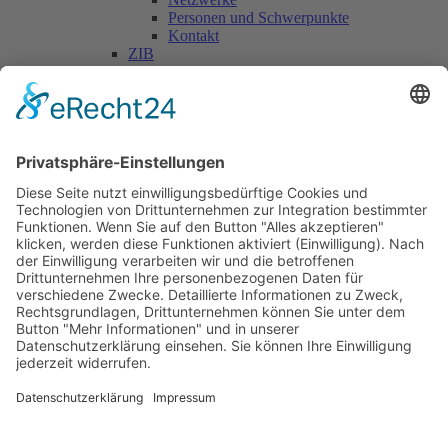
Personen und Schwerpunkte
Kontakt
ZIB
Päd. Praktische Studien
Päd. Prakt. Studien
Personen
Kontakt
Kooperationen & Initiativen
Nationale Kooperationen
Internationale Kooperationen
L.E.V.
Nachlese
Soziales Engagement
Materialien und Links
Personen
Kontakt
ÖKOLOG/PILGRIM
Aktuelles
Materialien & Links
Personen
Kontakt
Landes-ARGE-Lehrer:innengesundheit
Kunst & Kultur
PSF Big Band