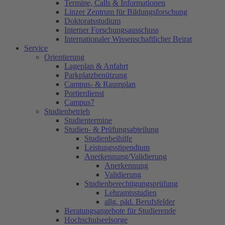
Termine, Calls & Informationen
Linzer Zentrum für Bildungsforschung
Doktoratsstudium
Interner Forschungsausschuss
Internationaler Wissenschaftlicher Beirat
Service
Orientierung
Lageplan & Anfahrt
Parkplatzbenützung
Campus- & Raumplan
Portierdienst
Campus7
Studienbetrieb
Studientermine
Studien- & Prüfungsabteilung
Studienbeihilfe
Leistungsstipendium
Anerkennung/Validierung
Anerkennung
Validierung
Studienberechtigungsprüfung
Lehramtsstudien
allg. päd. Berufsfelder
Beratungsangebote für Studierende
Hochschulseelsorge