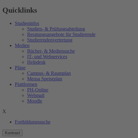
Quicklinks
Studieninfos
Studien- & Prüfungsabteilung
Beratungsangebote für Studierende
Studierendenvertretung
Medien
Bücher- & Mediensuche
IT- und Webservices
Helpdesk
Pläne
Campus- & Raumplan
Mensa Speiseplan
Plattformen
PH-Online
Webmail
Moodle
X
Fortbildungssuche
Kontrast