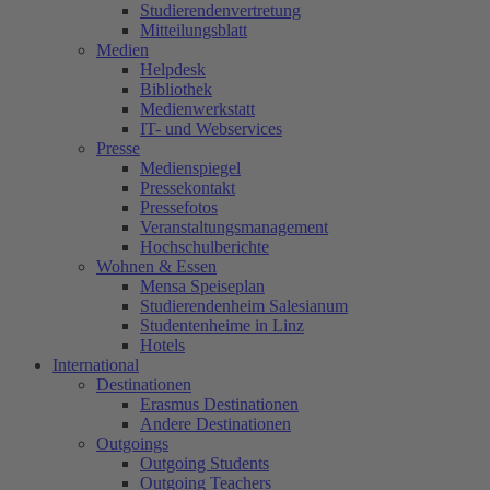
Studierendenvertretung
Mitteilungsblatt
Medien
Helpdesk
Bibliothek
Medienwerkstatt
IT- und Webservices
Presse
Medienspiegel
Pressekontakt
Pressefotos
Veranstaltungsmanagement
Hochschulberichte
Wohnen & Essen
Mensa Speiseplan
Studierendenheim Salesianum
Studentenheime in Linz
Hotels
International
Destinationen
Erasmus Destinationen
Andere Destinationen
Outgoings
Outgoing Students
Outgoing Teachers