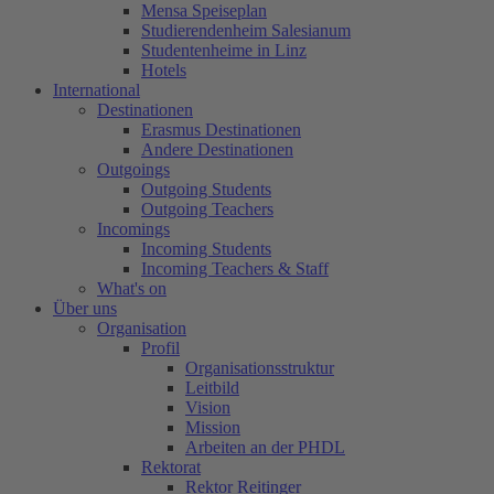
Mensa Speiseplan
Studierendenheim Salesianum
Studentenheime in Linz
Hotels
International
Destinationen
Erasmus Destinationen
Andere Destinationen
Outgoings
Outgoing Students
Outgoing Teachers
Incomings
Incoming Students
Incoming Teachers & Staff
What's on
Über uns
Organisation
Profil
Organisationsstruktur
Leitbild
Vision
Mission
Arbeiten an der PHDL
Rektorat
Rektor Reitinger