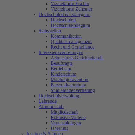
Vizerektorin Fischer
Vizerektorin Zehetner
Hochschulrat & -kollegium
Hochschulrat
Hochschulkollegium
Stabsstellen
Kommunikation
Qualitätsmanagement
Recht und Compliance
Interessensvertretungen
Arbeitskreis Gleichbehandl.
Beauftragte
Betriebsrat
Kinderschutz
Mobbingprävention
Personalvertretung
Studierendenvertretung
Hochschulverwaltung
Lehrende
Alumni Club
Mitgliedschaft
Exklusive Vorteile
Veranstaltungen
Über uns
Institute & Schulen