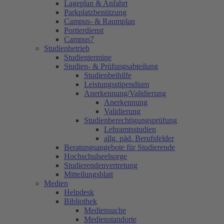
Lageplan & Anfahrt
Parkplatzbenützung
Campus- & Raumplan
Portierdienst
Campus7
Studienbetrieb
Studientermine
Studien- & Prüfungsabteilung
Studienbeihilfe
Leistungsstipendium
Anerkennung/Validierung
Anerkennung
Validierung
Studienberechtigungsprüfung
Lehramtsstudien
allg. päd. Berufsfelder
Beratungsangebote für Studierende
Hochschulseelsorge
Studierendenvertretung
Mitteilungsblatt
Medien
Helpdesk
Bibliothek
Mediensuche
Medienstandorte