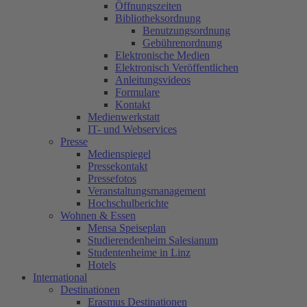
Öffnungszeiten
Bibliotheksordnung
Benutzungsordnung
Gebührenordnung
Elektronische Medien
Elektronisch Veröffentlichen
Anleitungsvideos
Formulare
Kontakt
Medienwerkstatt
IT- und Webservices
Presse
Medienspiegel
Pressekontakt
Pressefotos
Veranstaltungsmanagement
Hochschulberichte
Wohnen & Essen
Mensa Speiseplan
Studierendenheim Salesianum
Studentenheime in Linz
Hotels
International
Destinationen
Erasmus Destinationen