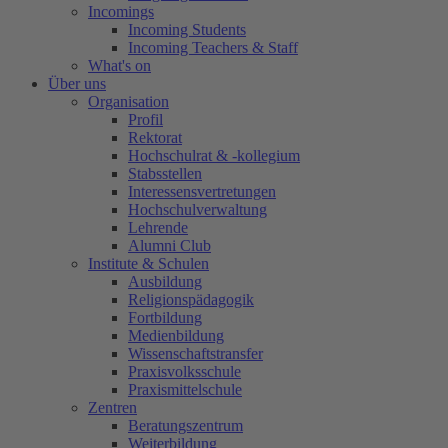
Incomings
Incoming Students
Incoming Teachers & Staff
What's on
Über uns
Organisation
Profil
Rektorat
Hochschulrat & -kollegium
Stabsstellen
Interessensvertretungen
Hochschulverwaltung
Lehrende
Alumni Club
Institute & Schulen
Ausbildung
Religionspädagogik
Fortbildung
Medienbildung
Wissenschaftstransfer
Praxisvolksschule
Praxismittelschule
Zentren
Beratungszentrum
Weiterbildung