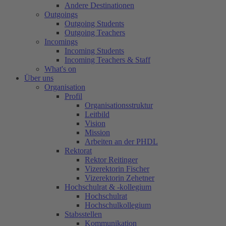
Andere Destinationen
Outgoings
Outgoing Students
Outgoing Teachers
Incomings
Incoming Students
Incoming Teachers & Staff
What's on
Über uns
Organisation
Profil
Organisationsstruktur
Leitbild
Vision
Mission
Arbeiten an der PHDL
Rektorat
Rektor Reitinger
Vizerektorin Fischer
Vizerektorin Zehetner
Hochschulrat & -kollegium
Hochschulrat
Hochschulkollegium
Stabsstellen
Kommunikation