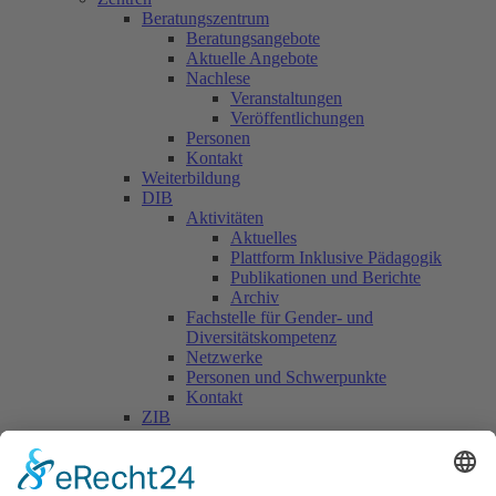
Beratungszentrum
Beratungsangebote
Aktuelle Angebote
Nachlese
Veranstaltungen
Veröffentlichungen
Personen
Kontakt
Weiterbildung
DIB
Aktivitäten
Aktuelles
Plattform Inklusive Pädagogik
Publikationen und Berichte
Archiv
Fachstelle für Gender- und
Diversitätskompetenz
Netzwerke
Personen und Schwerpunkte
Kontakt
ZIB
Päd. Praktische Studien
Päd. Prakt. Studien
Personen