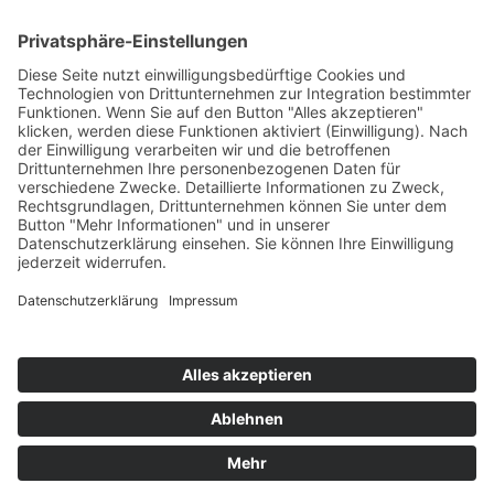
Kontakt
Kooperationen & Initiativen
Nationale Kooperationen
Internationale Kooperationen
L.E.V.
Nachlese
Soziales Engagement
Materialien und Links
Personen
Kontakt
ÖKOLOG/PILGRIM
Aktuelles
Materialien & Links
Personen
Kontakt
Landes-ARGE-Lehrer:innengesundheit
Kunst & Kultur
PSF Big Band
PHDL-Chor
Improtheater
Kapelle
Weiße Galerie
Aktuelles
News Kategorien
Veranstaltungen