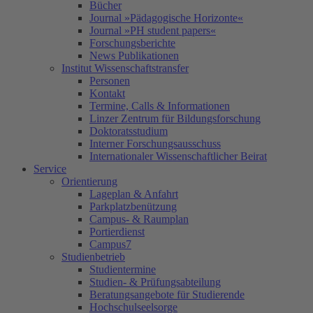
Bücher
Journal »Pädagogische Horizonte«
Journal »PH student papers«
Forschungsberichte
News Publikationen
Institut Wissenschaftstransfer
Personen
Kontakt
Termine, Calls & Informationen
Linzer Zentrum für Bildungsforschung
Doktoratsstudium
Interner Forschungsausschuss
Internationaler Wissenschaftlicher Beirat
Service
Orientierung
Lageplan & Anfahrt
Parkplatzbenützung
Campus- & Raumplan
Portierdienst
Campus7
Studienbetrieb
Studientermine
Studien- & Prüfungsabteilung
Beratungsangebote für Studierende
Hochschulseelsorge