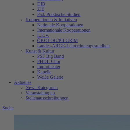
DIB
ZIB
Päd. Praktische Studien
Kooperationen & Initiativen
Nationale Kooperationen
Internationale Kooperationen
L.E.V.
ÖKOLOG/PILGRIM
Landes-ARGE-Lehrer:innengesundheit
Kunst & Kultur
PSF Big Band
PHDL-Chor
Improtheater
Kapelle
Weiße Galerie
Aktuelles
News Kategorien
Veranstaltungen
Stellenausschreibungen
Suche