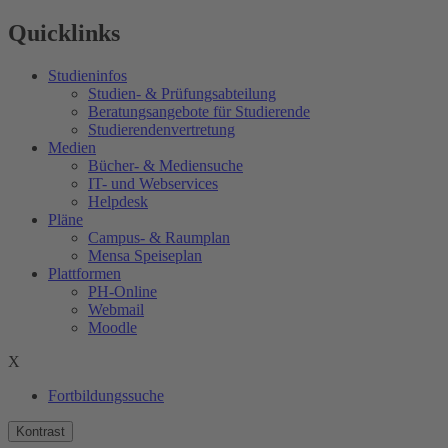
Quicklinks
Studieninfos
Studien- & Prüfungsabteilung
Beratungsangebote für Studierende
Studierendenvertretung
Medien
Bücher- & Mediensuche
IT- und Webservices
Helpdesk
Pläne
Campus- & Raumplan
Mensa Speiseplan
Plattformen
PH-Online
Webmail
Moodle
X
Fortbildungssuche
Kontrast