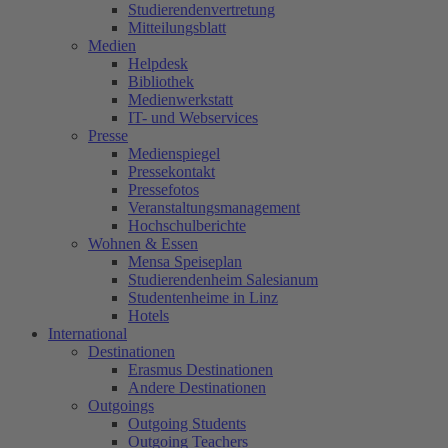
Studierendenvertretung
Mitteilungsblatt
Medien
Helpdesk
Bibliothek
Medienwerkstatt
IT- und Webservices
Presse
Medienspiegel
Pressekontakt
Pressefotos
Veranstaltungsmanagement
Hochschulberichte
Wohnen & Essen
Mensa Speiseplan
Studierendenheim Salesianum
Studentenheime in Linz
Hotels
International
Destinationen
Erasmus Destinationen
Andere Destinationen
Outgoings
Outgoing Students
Outgoing Teachers