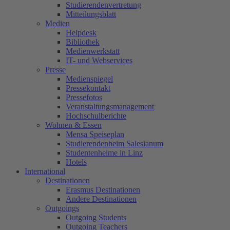
Studierendenvertretung
Mitteilungsblatt
Medien
Helpdesk
Bibliothek
Medienwerkstatt
IT- und Webservices
Presse
Medienspiegel
Pressekontakt
Pressefotos
Veranstaltungsmanagement
Hochschulberichte
Wohnen & Essen
Mensa Speiseplan
Studierendenheim Salesianum
Studentenheime in Linz
Hotels
International
Destinationen
Erasmus Destinationen
Andere Destinationen
Outgoings
Outgoing Students
Outgoing Teachers