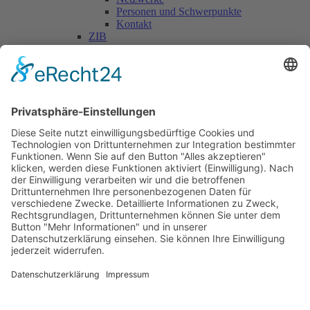
Personen und Schwerpunkte
Kontakt
ZIB
Päd. Praktische Studien
Päd. Prakt. Studien
Personen
Kontakt
Kooperationen & Initiativen
Nationale Kooperationen
Internationale Kooperationen
L.E.V.
Nachlese
Soziales Engagement
Materialien und Links
Personen
Kontakt
ÖKOLOG/PILGRIM
Aktuelles
Materialien & Links
Personen
Kontakt
Landes-ARGE-Lehrer:innengesundheit
Kunst & Kultur
PSF Big Band