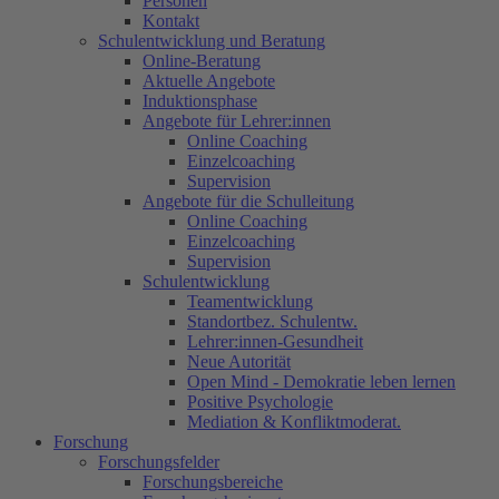
Personen
Kontakt
Schulentwicklung und Beratung
Online-Beratung
Aktuelle Angebote
Induktionsphase
Angebote für Lehrer:innen
Online Coaching
Einzelcoaching
Supervision
Angebote für die Schulleitung
Online Coaching
Einzelcoaching
Supervision
Schulentwicklung
Teamentwicklung
Standortbez. Schulentw.
Lehrer:innen-Gesundheit
Neue Autorität
Open Mind - Demokratie leben lernen
Positive Psychologie
Mediation & Konfliktmoderat.
Forschung
Forschungsfelder
Forschungsbereiche