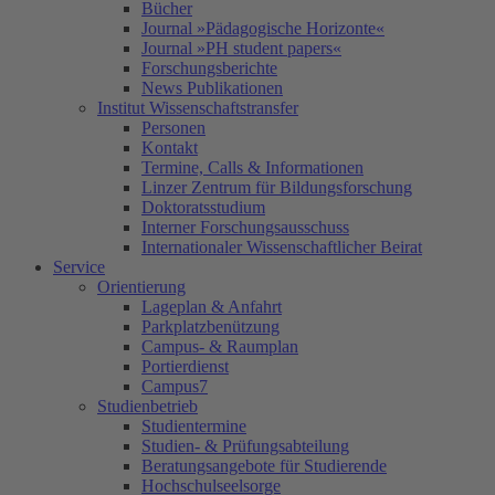
Bücher
Journal »Pädagogische Horizonte«
Journal »PH student papers«
Forschungsberichte
News Publikationen
Institut Wissenschaftstransfer
Personen
Kontakt
Termine, Calls & Informationen
Linzer Zentrum für Bildungsforschung
Doktoratsstudium
Interner Forschungsausschuss
Internationaler Wissenschaftlicher Beirat
Service
Orientierung
Lageplan & Anfahrt
Parkplatzbenützung
Campus- & Raumplan
Portierdienst
Campus7
Studienbetrieb
Studientermine
Studien- & Prüfungsabteilung
Beratungsangebote für Studierende
Hochschulseelsorge