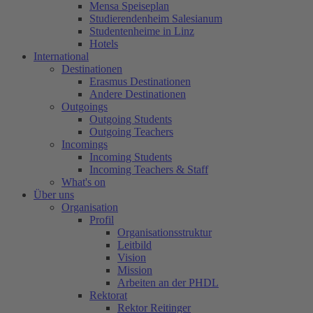
Mensa Speiseplan
Studierendenheim Salesianum
Studentenheime in Linz
Hotels
International
Destinationen
Erasmus Destinationen
Andere Destinationen
Outgoings
Outgoing Students
Outgoing Teachers
Incomings
Incoming Students
Incoming Teachers & Staff
What's on
Über uns
Organisation
Profil
Organisationsstruktur
Leitbild
Vision
Mission
Arbeiten an der PHDL
Rektorat
Rektor Reitinger