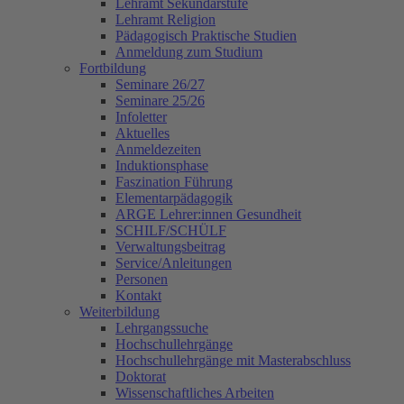
Lehramt Sekundarstufe
Lehramt Religion
Pädagogisch Praktische Studien
Anmeldung zum Studium
Fortbildung
Seminare 26/27
Seminare 25/26
Infoletter
Aktuelles
Anmeldezeiten
Induktionsphase
Faszination Führung
Elementarpädagogik
ARGE Lehrer:innen Gesundheit
SCHILF/SCHÜLF
Verwaltungsbeitrag
Service/Anleitungen
Personen
Kontakt
Weiterbildung
Lehrgangssuche
Hochschullehrgänge
Hochschullehrgänge mit Masterabschluss
Doktorat
Wissenschaftliches Arbeiten