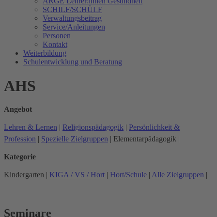
ARGE Lehrer:innen Gesundheit
SCHILF/SCHÜLF
Verwaltungsbeitrag
Service/Anleitungen
Personen
Kontakt
Weiterbildung
Schulentwicklung und Beratung
AHS
Angebot
Lehren & Lernen
|
Religionspädagogik
|
Persönlichkeit &
Profession
|
Spezielle Zielgruppen
|
Elementarpädagogik
|
Kategorie
Kindergarten
|
KIGA / VS / Hort
|
Hort/Schule
|
Alle Zielgruppen
|
Seminare