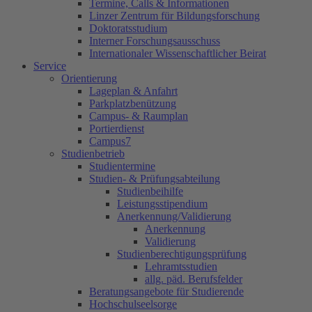
Termine, Calls & Informationen
Linzer Zentrum für Bildungsforschung
Doktoratsstudium
Interner Forschungsausschuss
Internationaler Wissenschaftlicher Beirat
Service
Orientierung
Lageplan & Anfahrt
Parkplatzbenützung
Campus- & Raumplan
Portierdienst
Campus7
Studienbetrieb
Studientermine
Studien- & Prüfungsabteilung
Studienbeihilfe
Leistungsstipendium
Anerkennung/Validierung
Anerkennung
Validierung
Studienberechtigungsprüfung
Lehramtsstudien
allg. päd. Berufsfelder
Beratungsangebote für Studierende
Hochschulseelsorge