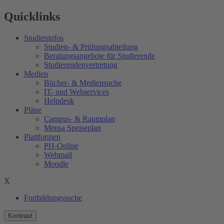
Quicklinks
Studieninfos
Studien- & Prüfungsabteilung
Beratungsangebote für Studierende
Studierendenvertretung
Medien
Bücher- & Mediensuche
IT- und Webservices
Helpdesk
Pläne
Campus- & Raumplan
Mensa Speiseplan
Plattformen
PH-Online
Webmail
Moodle
X
Fortbildungssuche
Kontrast