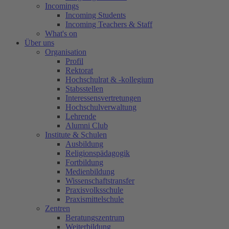
Incomings
Incoming Students
Incoming Teachers & Staff
What's on
Über uns
Organisation
Profil
Rektorat
Hochschulrat & -kollegium
Stabsstellen
Interessensvertretungen
Hochschulverwaltung
Lehrende
Alumni Club
Institute & Schulen
Ausbildung
Religionspädagogik
Fortbildung
Medienbildung
Wissenschaftstransfer
Praxisvolksschule
Praxismittelschule
Zentren
Beratungszentrum
Weiterbildung