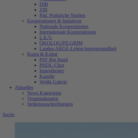
DIB
ZIB
Päd. Praktische Studien
Kooperationen & Initiativen
Nationale Kooperationen
Internationale Kooperationen
L.E.V.
ÖKOLOG/PILGRIM
Landes-ARGE-Lehrer:innengesundheit
Kunst & Kultur
PSF Big Band
PHDL-Chor
Improtheater
Kapelle
Weiße Galerie
Aktuelles
News Kategorien
Veranstaltungen
Stellenausschreibungen
Suche