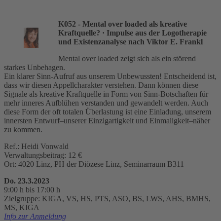
K052 - Mental over loaded als kreative
Kraftquelle?
· Impulse aus der Logotherapie
und Existenzanalyse nach Viktor E. Frankl
Mental over loaded zeigt sich als ein störend
starkes Unbehagen.
Ein klarer Sinn-Aufruf aus unserem Unbewussten! Entscheidend ist,
dass wir diesen Appellcharakter verstehen. Dann können diese
Signale als kreative Kraftquelle in Form von Sinn-Botschaften für
mehr inneres Aufblühen verstanden und gewandelt werden. Auch
diese Form der oft totalen Überlastung ist eine Einladung, unserem
innersten Entwurf–unserer Einzigartigkeit und Einmaligkeit–näher
zu kommen.
Ref.: Heidi Vonwald
Verwaltungsbeitrag: 12 €
Ort: 4020 Linz, PH der Diözese Linz, Seminarraum B311
Do. 23.3.2023
9:00 h bis 17:00 h
Zielgruppe: KIGA, VS, HS, PTS, ASO, BS, LWS, AHS, BMHS,
MS, KIGA
Info zur Anmeldung