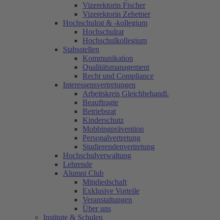
Vizerektorin Fischer
Vizerektorin Zehetner
Hochschulrat & -kollegium
Hochschulrat
Hochschulkollegium
Stabsstellen
Kommunikation
Qualitätsmanagement
Recht und Compliance
Interessensvertretungen
Arbeitskreis Gleichbehandl.
Beauftragte
Betriebsrat
Kinderschutz
Mobbingprävention
Personalvertretung
Studierendenvertretung
Hochschulverwaltung
Lehrende
Alumni Club
Mitgliedschaft
Exklusive Vorteile
Veranstaltungen
Über uns
Institute & Schulen