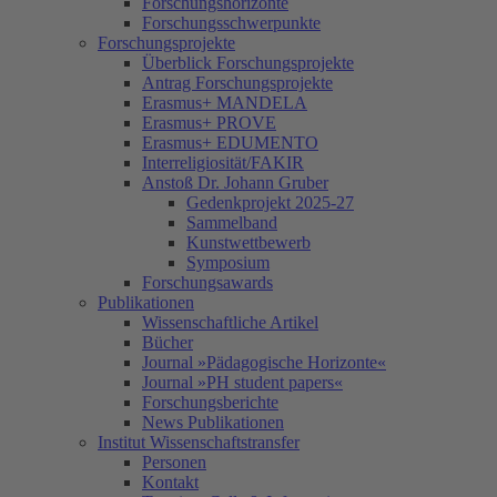
Forschungshorizonte
Forschungsschwerpunkte
Forschungsprojekte
Überblick Forschungsprojekte
Antrag Forschungsprojekte
Erasmus+ MANDELA
Erasmus+ PROVE
Erasmus+ EDUMENTO
Interreligiosität/FAKIR
Anstoß Dr. Johann Gruber
Gedenkprojekt 2025-27
Sammelband
Kunstwettbewerb
Symposium
Forschungsawards
Publikationen
Wissenschaftliche Artikel
Bücher
Journal »Pädagogische Horizonte«
Journal »PH student papers«
Forschungsberichte
News Publikationen
Institut Wissenschaftstransfer
Personen
Kontakt