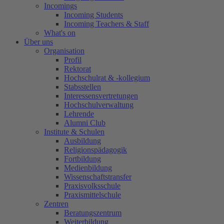
Incomings
Incoming Students
Incoming Teachers & Staff
What's on
Über uns
Organisation
Profil
Rektorat
Hochschulrat & -kollegium
Stabsstellen
Interessensvertretungen
Hochschulverwaltung
Lehrende
Alumni Club
Institute & Schulen
Ausbildung
Religionspädagogik
Fortbildung
Medienbildung
Wissenschaftstransfer
Praxisvolksschule
Praxismittelschule
Zentren
Beratungszentrum
Weiterbildung