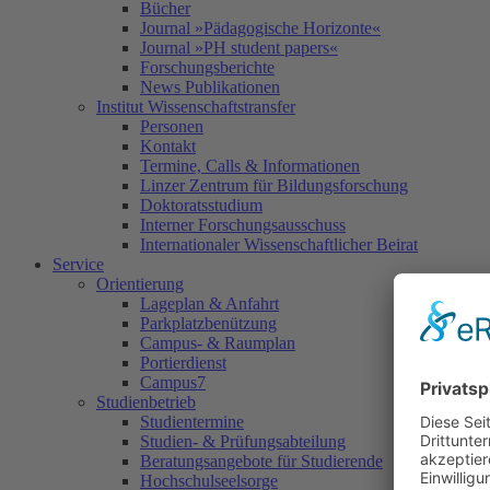
Bücher
Journal »Pädagogische Horizonte«
Journal »PH student papers«
Forschungsberichte
News Publikationen
Institut Wissenschaftstransfer
Personen
Kontakt
Termine, Calls & Informationen
Linzer Zentrum für Bildungsforschung
Doktoratsstudium
Interner Forschungsausschuss
Internationaler Wissenschaftlicher Beirat
Service
Orientierung
Lageplan & Anfahrt
Parkplatzbenützung
Campus- & Raumplan
Portierdienst
Campus7
Studienbetrieb
Studientermine
Studien- & Prüfungsabteilung
Beratungsangebote für Studierende
Hochschulseelsorge