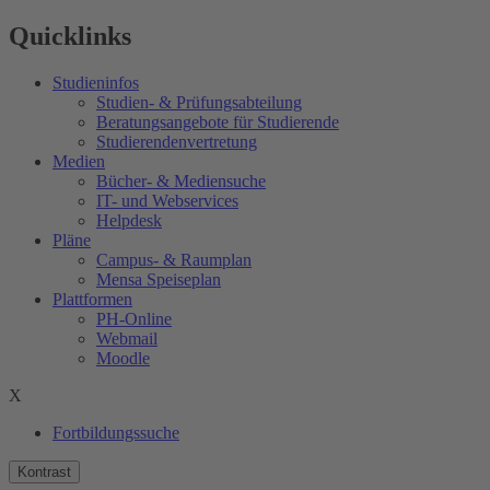
Quicklinks
Studieninfos
Studien- & Prüfungsabteilung
Beratungsangebote für Studierende
Studierendenvertretung
Medien
Bücher- & Mediensuche
IT- und Webservices
Helpdesk
Pläne
Campus- & Raumplan
Mensa Speiseplan
Plattformen
PH-Online
Webmail
Moodle
X
Fortbildungssuche
Kontrast