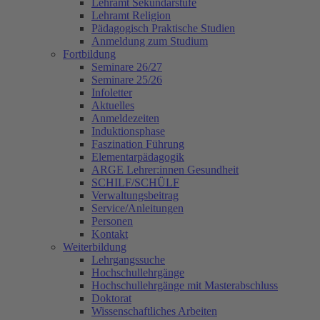
Lehramt Sekundarstufe
Lehramt Religion
Pädagogisch Praktische Studien
Anmeldung zum Studium
Fortbildung
Seminare 26/27
Seminare 25/26
Infoletter
Aktuelles
Anmeldezeiten
Induktionsphase
Faszination Führung
Elementarpädagogik
ARGE Lehrer:innen Gesundheit
SCHILF/SCHÜLF
Verwaltungsbeitrag
Service/Anleitungen
Personen
Kontakt
Weiterbildung
Lehrgangssuche
Hochschullehrgänge
Hochschullehrgänge mit Masterabschluss
Doktorat
Wissenschaftliches Arbeiten