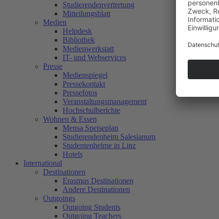
Studierendenvertretung
Mitteilungsblatt
Medien
Helpdesk
Bibliothek
Medienwerkstatt
IT- und Webservices
Presse
Medienspiegel
Pressekontakt
Pressefotos
Veranstaltungsmanagement
Hochschulberichte
Wohnen & Essen
Mensa Speiseplan
Studierendenheim Salesianum
Studentenheime in Linz
Hotels
International
Destinationen
Erasmus Destinationen
Andere Destinationen
Outgoings
Outgoing Students
Outgoing Teachers