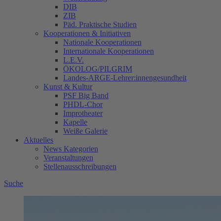
DIB
ZIB
Päd. Praktische Studien
Kooperationen & Initiativen
Nationale Kooperationen
Internationale Kooperationen
L.E.V.
ÖKOLOG/PILGRIM
Landes-ARGE-Lehrer:innengesundheit
Kunst & Kultur
PSF Big Band
PHDL-Chor
Improtheater
Kapelle
Weiße Galerie
Aktuelles
News Kategorien
Veranstaltungen
Stellenausschreibungen
Suche