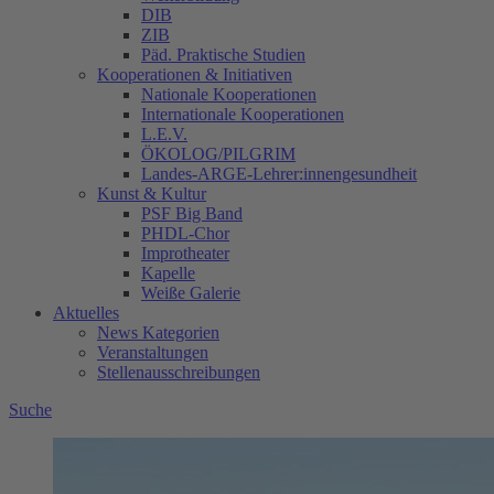
DIB
ZIB
Päd. Praktische Studien
Kooperationen & Initiativen
Nationale Kooperationen
Internationale Kooperationen
L.E.V.
ÖKOLOG/PILGRIM
Landes-ARGE-Lehrer:innengesundheit
Kunst & Kultur
PSF Big Band
PHDL-Chor
Improtheater
Kapelle
Weiße Galerie
Aktuelles
News Kategorien
Veranstaltungen
Stellenausschreibungen
Suche