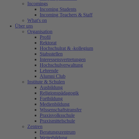
Incomings
Incoming Students
Incoming Teachers & Staff
What's on
Über uns
Organisation
Profil
Rektorat
Hochschulrat & -kollegium
Stabsstellen
Interessensvertretungen
Hochschulverwaltung
Lehrende
Alumni Club
Institute & Schulen
Ausbildung
Religionspädagogik
Fortbildung
Medienbildung
Wissenschaftstransfer
Praxisvolksschule
Praxismittelschule
Zentren
Beratungszentrum
Weiterbildung