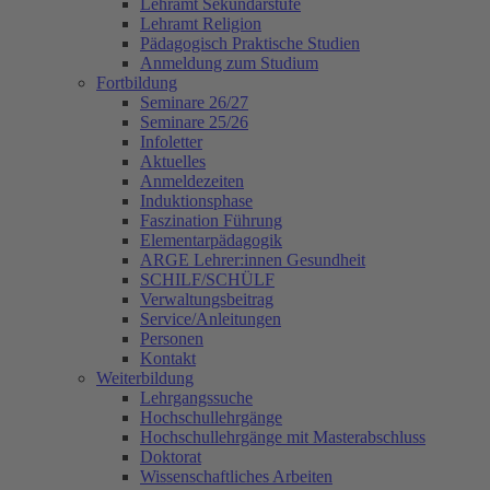
Lehramt Sekundarstufe
Lehramt Religion
Pädagogisch Praktische Studien
Anmeldung zum Studium
Fortbildung
Seminare 26/27
Seminare 25/26
Infoletter
Aktuelles
Anmeldezeiten
Induktionsphase
Faszination Führung
Elementarpädagogik
ARGE Lehrer:innen Gesundheit
SCHILF/SCHÜLF
Verwaltungsbeitrag
Service/Anleitungen
Personen
Kontakt
Weiterbildung
Lehrgangssuche
Hochschullehrgänge
Hochschullehrgänge mit Masterabschluss
Doktorat
Wissenschaftliches Arbeiten