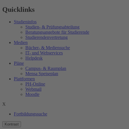
Quicklinks
Studieninfos
Studien- & Prüfungsabteilung
Beratungsangebote für Studierende
Studierendenvertretung
Medien
Bücher- & Mediensuche
IT- und Webservices
Helpdesk
Pläne
Campus- & Raumplan
Mensa Speiseplan
Plattformen
PH-Online
Webmail
Moodle
X
Fortbildungssuche
Kontrast