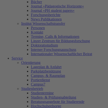
Bücher
Journal »Pädagogische Horizonte«
Journal »PH student papers«
Forschungsberichte
News Publikationen
Institut Wissenschaftstransfer
Personen
Kontakt
Termine, Calls & Informationen
Linzer Zentrum für Bildungsforschung
Doktoratsstudium
Interner Forschungsausschuss
Internationaler Wissenschaftlicher Beirat
Service
Orientierung
Lageplan & Anfahrt
Parkplatzbenützung
Campus- & Raumplan
Portierdienst
Campus7
Studienbetrieb
Studientermine
Studien- & Prüfungsabteilung
Beratungsangebote für Studierende
Hochschulseelsorge