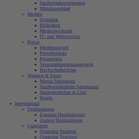
Studierendenvertretung
Mitteilungsblatt
Medien
Helpdesk
Bibliothek
Medienwerkstatt
IT- und Webservices
Presse
Medienspiegel
Pressekontakt
Pressefotos
Veranstaltungsmanagement
Hochschulberichte
Wohnen & Essen
Mensa Speiseplan
Studierendenheim Salesianum
Studentenheime in Linz
Hotels
International
Destinationen
Erasmus Destinationen
Andere Destinationen
Outgoings
Outgoing Students
Outgoing Teachers