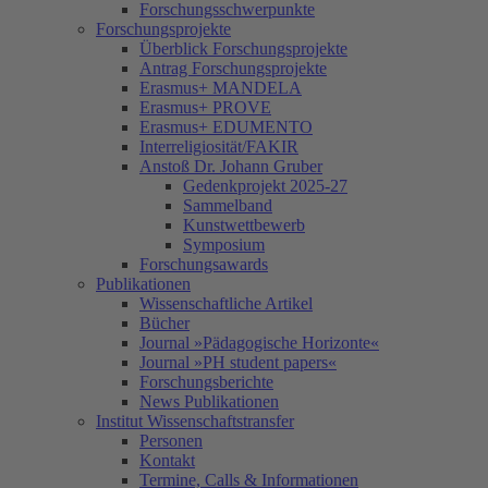
Forschungsschwerpunkte
Forschungsprojekte
Überblick Forschungsprojekte
Antrag Forschungsprojekte
Erasmus+ MANDELA
Erasmus+ PROVE
Erasmus+ EDUMENTO
Interreligiosität/FAKIR
Anstoß Dr. Johann Gruber
Gedenkprojekt 2025-27
Sammelband
Kunstwettbewerb
Symposium
Forschungsawards
Publikationen
Wissenschaftliche Artikel
Bücher
Journal »Pädagogische Horizonte«
Journal »PH student papers«
Forschungsberichte
News Publikationen
Institut Wissenschaftstransfer
Personen
Kontakt
Termine, Calls & Informationen