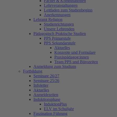
Fächer & Kombinationen
Lehrveranstaltungen
Leitfaden zum Studienbeginn
Anerkennungen
Lehramt Religion
Studienrichtungen
Unsere Lehrenden
Pädagogisch Praktische Studien
PPS Primarstufe
PPS Sekundarstufe
Aktuelles
Konzepte und Formulare
Praxispädagog:innen
Team PPS und Bürozeiten
Anmeldung zum Studium
Fortbildung
Seminare 26/27
Seminare 25/26
Infoletter
Aktuelles
Anmeldezeiten
Induktionsphase
InduktionPlus
ELV im Schuljahr
Faszination Führung