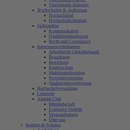
Vizerektorin Zehetner
Hochschulrat & -kollegium
Hochschulrat
Hochschulkollegium
Stabsstellen
Kommunikation
Qualitätsmanagement
Recht und Compliance
Interessensvertretungen
Arbeitskreis Gleichbehandl.
Beauftragte
Betriebsrat
Kinderschutz
Mobbingprävention
Personalvertretung
Studierendenvertretung
Hochschulverwaltung
Lehrende
Alumni Club
Mitgliedschaft
Exklusive Vorteile
Veranstaltungen
Über uns
Institute & Schulen