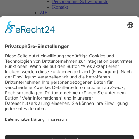
Personen und Schwerpunkte
Kontakt
ZIB
Päd. Praktische Studien
Päd. Prakt. Studien
Personen
Kontakt
Kooperationen & Initiativen
Nationale Kooperationen
Internationale Kooperationen
L.E.V.
Nachlese
Soziales Engagement
Materialien und Links
Personen
Kontakt
ÖKOLOG/PILGRIM
Aktuelles
Materialien & Links
Personen
Kontakt
Landes-ARGE-Lehrer:innengesundheit
Kunst & Kultur
PSF Big Band
PHDL-Chor