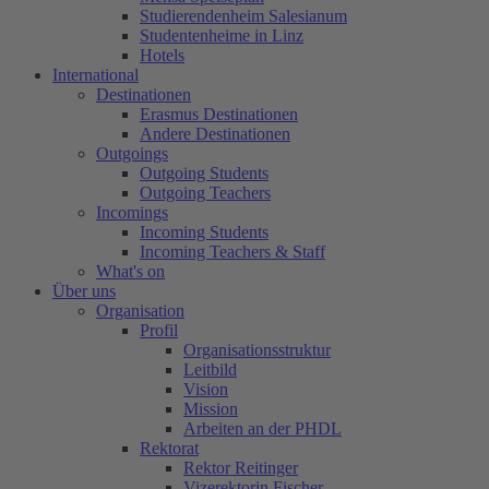
Studierendenheim Salesianum
Studentenheime in Linz
Hotels
International
Destinationen
Erasmus Destinationen
Andere Destinationen
Outgoings
Outgoing Students
Outgoing Teachers
Incomings
Incoming Students
Incoming Teachers & Staff
What's on
Über uns
Organisation
Profil
Organisationsstruktur
Leitbild
Vision
Mission
Arbeiten an der PHDL
Rektorat
Rektor Reitinger
Vizerektorin Fischer