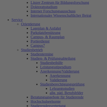
Linzer Zentrum für Bildungsforschung
Doktoratsstudium
Interner Forschungsausschuss
Internationaler Wissenschaftlicher Beirat
Service
Orientierung
Lageplan & Anfahrt
Parkplatzbenützung
Campus- & Raumplan
Portierdienst
Campus7
Studienbetrieb
Studientermine
Studien- & Prüfungsabteilung
Studienbeihilfe
Leistungsstipendium
Anerkennung/Validierung
Anerkennung
Validierung
Studienberechtigungsprüfung
Lehramtsstudien
allg. päd. Berufsfelder
Beratungsangebote für Studierende
Hochschulseelsorge
Studierendenvertretung