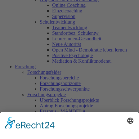
Online Coaching
Einzelcoaching
Supervision
Schulentwicklung
Teamentwicklung
Standortbez. Schulentw.
Lehrer:innen-Gesundheit
Neue Autorität
Open Mind - Demokratie leben lernen
Positive Psychologie
Mediation & Konfliktmoderat.
Forschung
Forschungsfelder
Forschungsbereiche
Forschungshorizonte
Forschungsschwerpunkte
Forschungsprojekte
Überblick Forschungsprojekte
Antrag Forschungsprojekte
Erasmus+ MANDELA
Erasmus+ PROVE
Erasmus+ EDUMENTO
Interreligiosität/FAKIR
Anstoß Dr. Johann Gruber