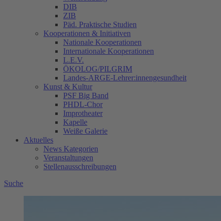
DIB
ZIB
Päd. Praktische Studien
Kooperationen & Initiativen
Nationale Kooperationen
Internationale Kooperationen
L.E.V.
ÖKOLOG/PILGRIM
Landes-ARGE-Lehrer:innengesundheit
Kunst & Kultur
PSF Big Band
PHDL-Chor
Improtheater
Kapelle
Weiße Galerie
Aktuelles
News Kategorien
Veranstaltungen
Stellenausschreibungen
Suche