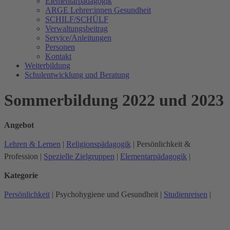
Elementarpädagogik
ARGE Lehrer:innen Gesundheit
SCHILF/SCHÜLF
Verwaltungsbeitrag
Service/Anleitungen
Personen
Kontakt
Weiterbildung
Schulentwicklung und Beratung
Sommerbildung 2022 und 2023
Angebot
Lehren & Lernen
|
Religionspädagogik
|
Persönlichkeit &
Profession
|
Spezielle Zielgruppen
|
Elementarpädagogik
|
Kategorie
Persönlichkeit
|
Psychohygiene und Gesundheit
|
Studienreisen
|