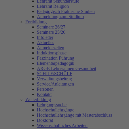
Lehramt Sekundarstufe
Lehramt Religion
Pädagogisch Praktische Studien
Anmeldung zum Studium
Fortbildung
Seminare 26/27
Seminare 25/26
Infoletter
Aktuelles
Anmeldezeiten
Induktionsphase
Faszination Führung
Elementarpädagogik
ARGE Lehrer:innen Gesundheit
SCHILF/SCHÜLF
Verwaltungsbeitrag
Service/Anleitungen
Personen
Kontakt
Weiterbildung
Lehrgangssuche
Hochschullehrgänge
Hochschullehrgänge mit Masterabschluss
Doktorat
Wissenschaftliches Arbeiten