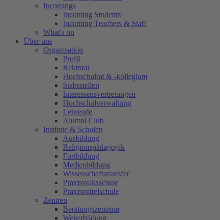
Incomings
Incoming Students
Incoming Teachers & Staff
What's on
Über uns
Organisation
Profil
Rektorat
Hochschulrat & -kollegium
Stabsstellen
Interessensvertretungen
Hochschulverwaltung
Lehrende
Alumni Club
Institute & Schulen
Ausbildung
Religionspädagogik
Fortbildung
Medienbildung
Wissenschaftstransfer
Praxisvolksschule
Praxismittelschule
Zentren
Beratungszentrum
Weiterbildung