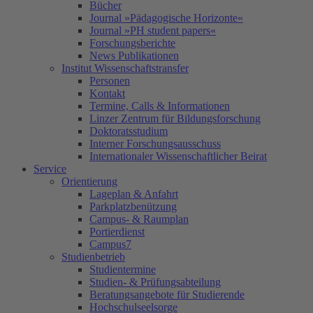
Bücher
Journal »Pädagogische Horizonte«
Journal »PH student papers«
Forschungsberichte
News Publikationen
Institut Wissenschaftstransfer
Personen
Kontakt
Termine, Calls & Informationen
Linzer Zentrum für Bildungsforschung
Doktoratsstudium
Interner Forschungsausschuss
Internationaler Wissenschaftlicher Beirat
Service
Orientierung
Lageplan & Anfahrt
Parkplatzbenützung
Campus- & Raumplan
Portierdienst
Campus7
Studienbetrieb
Studientermine
Studien- & Prüfungsabteilung
Beratungsangebote für Studierende
Hochschulseelsorge