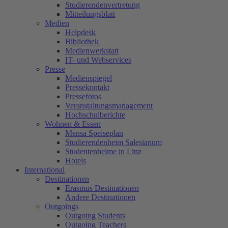
Studierendenvertretung
Mitteilungsblatt
Medien
Helpdesk
Bibliothek
Medienwerkstatt
IT- und Webservices
Presse
Medienspiegel
Pressekontakt
Pressefotos
Veranstaltungsmanagement
Hochschulberichte
Wohnen & Essen
Mensa Speiseplan
Studierendenheim Salesianum
Studentenheime in Linz
Hotels
International
Destinationen
Erasmus Destinationen
Andere Destinationen
Outgoings
Outgoing Students
Outgoing Teachers