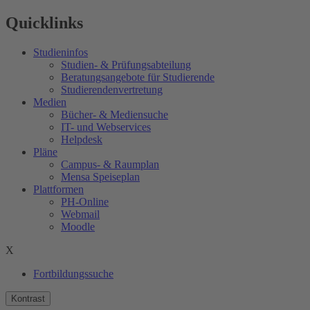
Quicklinks
Studieninfos
Studien- & Prüfungsabteilung
Beratungsangebote für Studierende
Studierendenvertretung
Medien
Bücher- & Mediensuche
IT- und Webservices
Helpdesk
Pläne
Campus- & Raumplan
Mensa Speiseplan
Plattformen
PH-Online
Webmail
Moodle
X
Fortbildungssuche
Kontrast