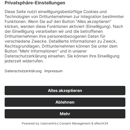
Gedenkprojekt 2025-27
Sammelband
Kunstwettbewerb
Symposium
Forschungsawards
Publikationen
Wissenschaftliche Artikel
Bücher
Journal »Pädagogische Horizonte«
Journal »PH student papers«
Forschungsberichte
News Publikationen
Institut Wissenschaftstransfer
Personen
Kontakt
Termine, Calls & Informationen
Linzer Zentrum für Bildungsforschung
Doktoratsstudium
Interner Forschungsausschuss
Internationaler Wissenschaftlicher Beirat
Service
Orientierung
Lageplan & Anfahrt
Parkplatzbenützung
Campus- & Raumplan