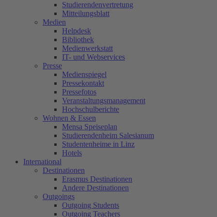
Studierendenvertretung
Mitteilungsblatt
Medien
Helpdesk
Bibliothek
Medienwerkstatt
IT- und Webservices
Presse
Medienspiegel
Pressekontakt
Pressefotos
Veranstaltungsmanagement
Hochschulberichte
Wohnen & Essen
Mensa Speiseplan
Studierendenheim Salesianum
Studentenheime in Linz
Hotels
International
Destinationen
Erasmus Destinationen
Andere Destinationen
Outgoings
Outgoing Students
Outgoing Teachers