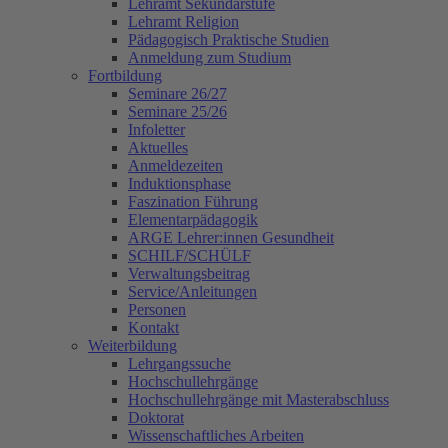
Lehramt Sekundarstufe
Lehramt Religion
Pädagogisch Praktische Studien
Anmeldung zum Studium
Fortbildung
Seminare 26/27
Seminare 25/26
Infoletter
Aktuelles
Anmeldezeiten
Induktionsphase
Faszination Führung
Elementarpädagogik
ARGE Lehrer:innen Gesundheit
SCHILF/SCHÜLF
Verwaltungsbeitrag
Service/Anleitungen
Personen
Kontakt
Weiterbildung
Lehrgangssuche
Hochschullehrgänge
Hochschullehrgänge mit Masterabschluss
Doktorat
Wissenschaftliches Arbeiten