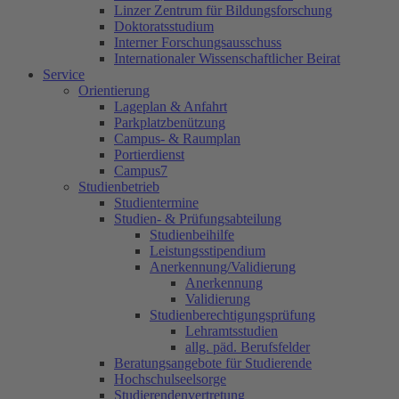
Linzer Zentrum für Bildungsforschung
Doktoratsstudium
Interner Forschungsausschuss
Internationaler Wissenschaftlicher Beirat
Service
Orientierung
Lageplan & Anfahrt
Parkplatzbenützung
Campus- & Raumplan
Portierdienst
Campus7
Studienbetrieb
Studientermine
Studien- & Prüfungsabteilung
Studienbeihilfe
Leistungsstipendium
Anerkennung/Validierung
Anerkennung
Validierung
Studienberechtigungsprüfung
Lehramtsstudien
allg. päd. Berufsfelder
Beratungsangebote für Studierende
Hochschulseelsorge
Studierendenvertretung