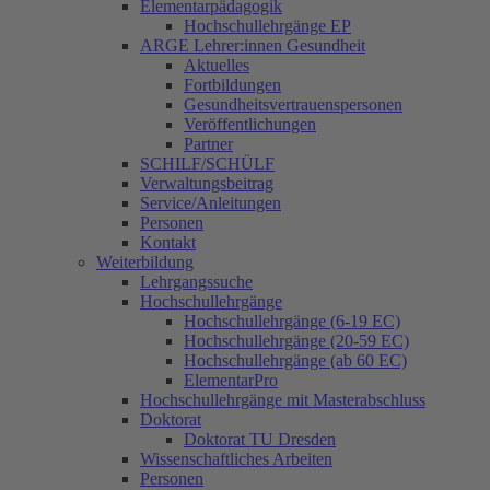
Elementarpädagogik
Hochschullehrgänge EP
ARGE Lehrer:innen Gesundheit
Aktuelles
Fortbildungen
Gesundheitsvertrauenspersonen
Veröffentlichungen
Partner
SCHILF/SCHÜLF
Verwaltungsbeitrag
Service/Anleitungen
Personen
Kontakt
Weiterbildung
Lehrgangssuche
Hochschullehrgänge
Hochschullehrgänge (6-19 EC)
Hochschullehrgänge (20-59 EC)
Hochschullehrgänge (ab 60 EC)
ElementarPro
Hochschullehrgänge mit Masterabschluss
Doktorat
Doktorat TU Dresden
Wissenschaftliches Arbeiten
Personen