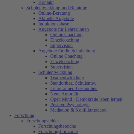
Kontakt
Schulentwicklung und Beratung
Online-Beratung
Aktuelle Angebote
Induktionsphase
Angebote für Lehrer:innen
Online Coaching
Einzelcoaching
Supervision
Angebote für die Schulleitung
Online Coaching
Einzelcoaching
Supervision
Schulentwicklung
Teamentwicklung
Standortbez. Schulentw.
Lehrer:innen-Gesundheit
Neue Autorität
Open Mind - Demokratie leben lernen
Positive Psychologie
Mediation & Konfliktmoderat.
Forschung
Forschungsfelder
Forschungsbereiche
Forschungshorizonte