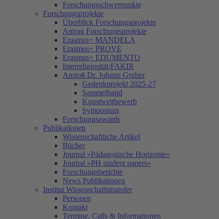
Forschungsschwerpunkte
Forschungsprojekte
Überblick Forschungsprojekte
Antrag Forschungsprojekte
Erasmus+ MANDELA
Erasmus+ PROVE
Erasmus+ EDUMENTO
Interreligiosität/FAKIR
Anstoß Dr. Johann Gruber
Gedenkprojekt 2025-27
Sammelband
Kunstwettbewerb
Symposium
Forschungsawards
Publikationen
Wissenschaftliche Artikel
Bücher
Journal »Pädagogische Horizonte«
Journal »PH student papers«
Forschungsberichte
News Publikationen
Institut Wissenschaftstransfer
Personen
Kontakt
Termine, Calls & Informationen