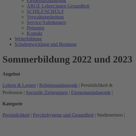
Elementarpädagogik
ARGE Lehrer:innen Gesundheit
SCHILF/SCHÜLF
Verwaltungsbeitrag
Service/Anleitungen
Personen
Kontakt
Weiterbildung
Schulentwicklung und Beratung
Sommerbildung 2022 und 2023
Angebot
Lehren & Lernen
|
Religionspädagogik
|
Persönlichkeit &
Profession
|
Spezielle Zielgruppen
|
Elementarpädagogik
|
Kategorie
Persönlichkeit
|
Psychohygiene und Gesundheit
|
Studienreisen
|