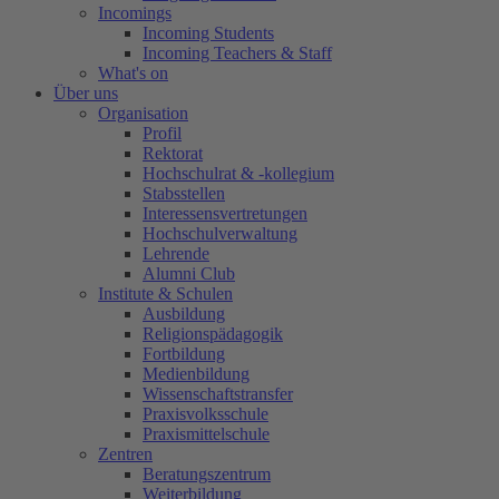
Incomings
Incoming Students
Incoming Teachers & Staff
What's on
Über uns
Organisation
Profil
Rektorat
Hochschulrat & -kollegium
Stabsstellen
Interessensvertretungen
Hochschulverwaltung
Lehrende
Alumni Club
Institute & Schulen
Ausbildung
Religionspädagogik
Fortbildung
Medienbildung
Wissenschaftstransfer
Praxisvolksschule
Praxismittelschule
Zentren
Beratungszentrum
Weiterbildung