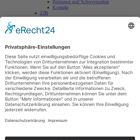
Personen und Schwerpunkte
Kontakt
ZIB
Päd. Praktische Studien
Päd. Prakt. Studien
Personen
Kontakt
Kooperationen & Initiativen
Nationale Kooperationen
Internationale Kooperationen
L.E.V.
Nachlese
Soziales Engagement
Materialien und Links
Personen
Kontakt
ÖKOLOG/PILGRIM
Aktuelles
Materialien & Links
Personen
Kontakt
Landes-ARGE-Lehrer:innengesundheit
Kunst & Kultur
PSF Big Band
PHDL-Chor