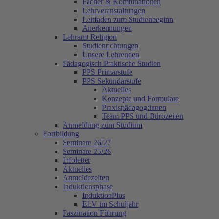
Fächer & Kombinationen
Lehrveranstaltungen
Leitfaden zum Studienbeginn
Anerkennungen
Lehramt Religion
Studienrichtungen
Unsere Lehrenden
Pädagogisch Praktische Studien
PPS Primarstufe
PPS Sekundarstufe
Aktuelles
Konzepte und Formulare
Praxispädagog:innen
Team PPS und Bürozeiten
Anmeldung zum Studium
Fortbildung
Seminare 26/27
Seminare 25/26
Infoletter
Aktuelles
Anmeldezeiten
Induktionsphase
InduktionPlus
ELV im Schuljahr
Faszination Führung