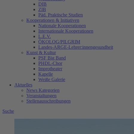
DIB
ZIB
Päd. Praktische Studien
Kooperationen & Initiativen
Nationale Kooperationen
Internationale Kooperationen
L.E.V.
ÖKOLOG/PILGRIM
Landes-ARGE-Lehrer:innengesundheit
Kunst & Kultur
PSF Big Band
PHDL-Chor
Improtheater
Kapelle
Weiße Galerie
Aktuelles
News Kategorien
Veranstaltungen
Stellenausschreibungen
Suche