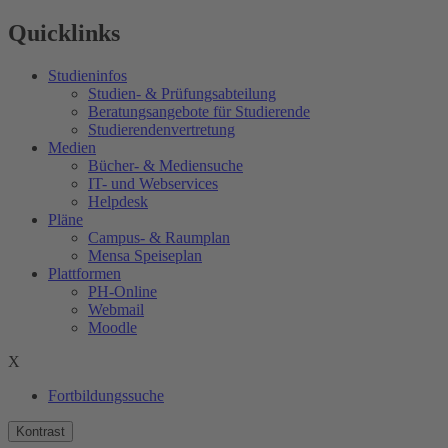
Quicklinks
Studieninfos
Studien- & Prüfungsabteilung
Beratungsangebote für Studierende
Studierendenvertretung
Medien
Bücher- & Mediensuche
IT- und Webservices
Helpdesk
Pläne
Campus- & Raumplan
Mensa Speiseplan
Plattformen
PH-Online
Webmail
Moodle
X
Fortbildungssuche
Kontrast