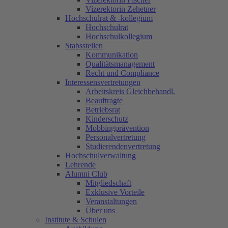
Vizerektorin Zehetner
Hochschulrat & -kollegium
Hochschulrat
Hochschulkollegium
Stabsstellen
Kommunikation
Qualitätsmanagement
Recht und Compliance
Interessensvertretungen
Arbeitskreis Gleichbehandl.
Beauftragte
Betriebsrat
Kinderschutz
Mobbingprävention
Personalvertretung
Studierendenvertretung
Hochschulverwaltung
Lehrende
Alumni Club
Mitgliedschaft
Exklusive Vorteile
Veranstaltungen
Über uns
Institute & Schulen