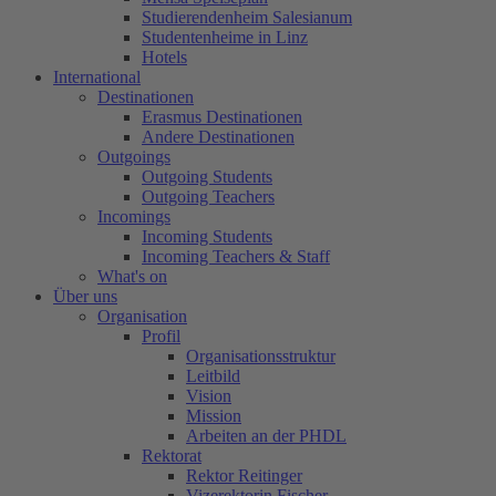
Studierendenheim Salesianum
Studentenheime in Linz
Hotels
International
Destinationen
Erasmus Destinationen
Andere Destinationen
Outgoings
Outgoing Students
Outgoing Teachers
Incomings
Incoming Students
Incoming Teachers & Staff
What's on
Über uns
Organisation
Profil
Organisationsstruktur
Leitbild
Vision
Mission
Arbeiten an der PHDL
Rektorat
Rektor Reitinger
Vizerektorin Fischer