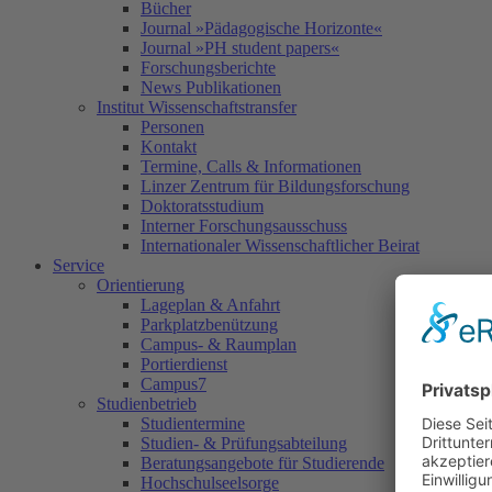
Bücher
Journal »Pädagogische Horizonte«
Journal »PH student papers«
Forschungsberichte
News Publikationen
Institut Wissenschaftstransfer
Personen
Kontakt
Termine, Calls & Informationen
Linzer Zentrum für Bildungsforschung
Doktoratsstudium
Interner Forschungsausschuss
Internationaler Wissenschaftlicher Beirat
Service
Orientierung
Lageplan & Anfahrt
Parkplatzbenützung
Campus- & Raumplan
Portierdienst
Campus7
Studienbetrieb
Studientermine
Studien- & Prüfungsabteilung
Beratungsangebote für Studierende
Hochschulseelsorge