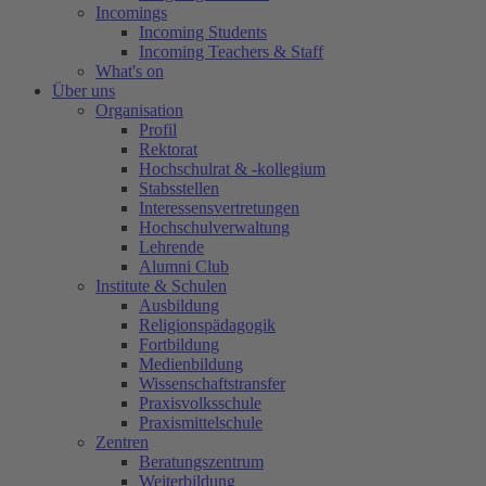
Incomings
Incoming Students
Incoming Teachers & Staff
What's on
Über uns
Organisation
Profil
Rektorat
Hochschulrat & -kollegium
Stabsstellen
Interessensvertretungen
Hochschulverwaltung
Lehrende
Alumni Club
Institute & Schulen
Ausbildung
Religionspädagogik
Fortbildung
Medienbildung
Wissenschaftstransfer
Praxisvolksschule
Praxismittelschule
Zentren
Beratungszentrum
Weiterbildung