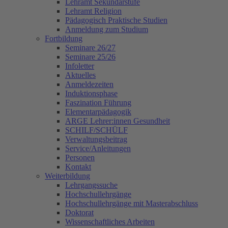
Lehramt Sekundarstufe
Lehramt Religion
Pädagogisch Praktische Studien
Anmeldung zum Studium
Fortbildung
Seminare 26/27
Seminare 25/26
Infoletter
Aktuelles
Anmeldezeiten
Induktionsphase
Faszination Führung
Elementarpädagogik
ARGE Lehrer:innen Gesundheit
SCHILF/SCHÜLF
Verwaltungsbeitrag
Service/Anleitungen
Personen
Kontakt
Weiterbildung
Lehrgangssuche
Hochschullehrgänge
Hochschullehrgänge mit Masterabschluss
Doktorat
Wissenschaftliches Arbeiten