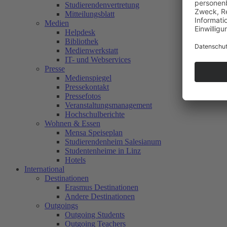
Studierendenvertretung
Mitteilungsblatt
Medien
Helpdesk
Bibliothek
Medienwerkstatt
IT- und Webservices
Presse
Medienspiegel
Pressekontakt
Pressefotos
Veranstaltungsmanagement
Hochschulberichte
Wohnen & Essen
Mensa Speiseplan
Studierendenheim Salesianum
Studentenheime in Linz
Hotels
International
Destinationen
Erasmus Destinationen
Andere Destinationen
Outgoings
Outgoing Students
Outgoing Teachers