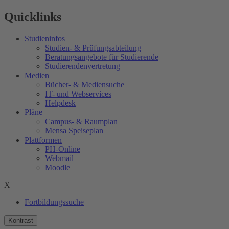
Quicklinks
Studieninfos
Studien- & Prüfungsabteilung
Beratungsangebote für Studierende
Studierendenvertretung
Medien
Bücher- & Mediensuche
IT- und Webservices
Helpdesk
Pläne
Campus- & Raumplan
Mensa Speiseplan
Plattformen
PH-Online
Webmail
Moodle
X
Fortbildungssuche
Kontrast