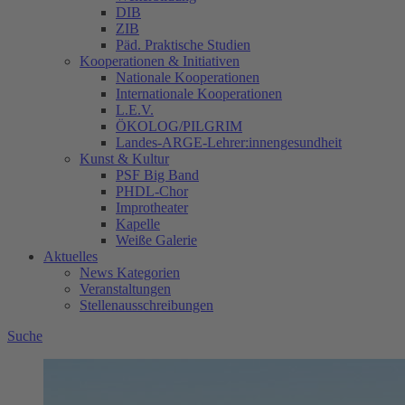
DIB
ZIB
Päd. Praktische Studien
Kooperationen & Initiativen
Nationale Kooperationen
Internationale Kooperationen
L.E.V.
ÖKOLOG/PILGRIM
Landes-ARGE-Lehrer:innengesundheit
Kunst & Kultur
PSF Big Band
PHDL-Chor
Improtheater
Kapelle
Weiße Galerie
Aktuelles
News Kategorien
Veranstaltungen
Stellenausschreibungen
Suche