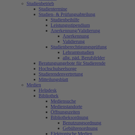
Studienbetrieb
Studientermine
Studien- & Prüfungsabteilung
Studienbeihilfe
Leistungsstipendium
Anerkennung/Validierung
Anerkennung
Validierung
Studienberechtigungsprüfung
Lehramtsstudien
allg. päd. Berufsfelder
Beratungsangebote für Studierende
Hochschulseelsorge
Studierendenvertretung
Mitteilungsblatt
Medien
Helpdesk
Bibliothek
Mediensuche
Medienstandorte
Öffnungszeiten
Bibliotheksordnung
Benutzungsordnung
Gebührenordnung
Elektronische Medien