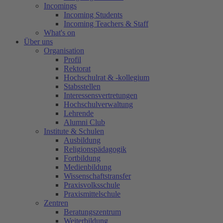
Incomings
Incoming Students
Incoming Teachers & Staff
What's on
Über uns
Organisation
Profil
Rektorat
Hochschulrat & -kollegium
Stabsstellen
Interessensvertretungen
Hochschulverwaltung
Lehrende
Alumni Club
Institute & Schulen
Ausbildung
Religionspädagogik
Fortbildung
Medienbildung
Wissenschaftstransfer
Praxisvolksschule
Praxismittelschule
Zentren
Beratungszentrum
Weiterbildung