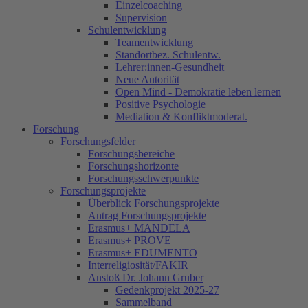
Einzelcoaching
Supervision
Schulentwicklung
Teamentwicklung
Standortbez. Schulentw.
Lehrer:innen-Gesundheit
Neue Autorität
Open Mind - Demokratie leben lernen
Positive Psychologie
Mediation & Konfliktmoderat.
Forschung
Forschungsfelder
Forschungsbereiche
Forschungshorizonte
Forschungsschwerpunkte
Forschungsprojekte
Überblick Forschungsprojekte
Antrag Forschungsprojekte
Erasmus+ MANDELA
Erasmus+ PROVE
Erasmus+ EDUMENTO
Interreligiosität/FAKIR
Anstoß Dr. Johann Gruber
Gedenkprojekt 2025-27
Sammelband