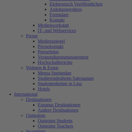
Elektronisch Veröffentlichen
Anleitungsvideos
Formulare
Kontakt
Medienwerkstatt
IT- und Webservices
Presse
Medienspiegel
Pressekontakt
Pressefotos
Veranstaltungsmanagement
Hochschulberichte
Wohnen & Essen
Mensa Speiseplan
Studierendenheim Salesianum
Studentenheime in Linz
Hotels
International
Destinationen
Erasmus Destinationen
Andere Destinationen
Outgoings
Outgoing Students
Outgoing Teachers
Incomings