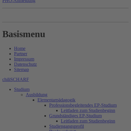
PHO-Anmeldung
Basismenu
Home
Partner
Impressum
Datenschutz
Sitemap
chiliSCHARF
Studium
Ausbildung
Elementarpädagogik
Professionsbegleitendes EP-Studium
Leitfaden zum Studienbeginn
Grundständiges EP-Studium
Leitfaden zum Studienbeginn
Studiengangsprofil