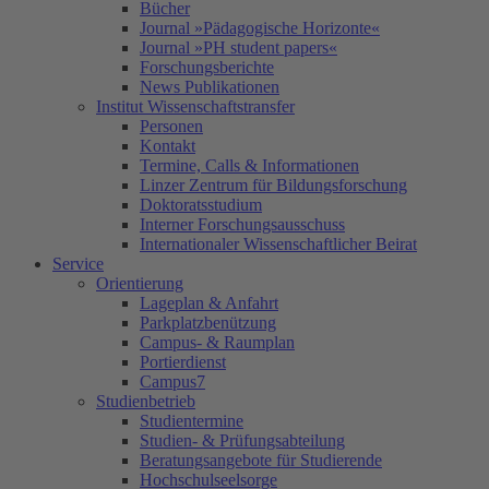
Bücher
Journal »Pädagogische Horizonte«
Journal »PH student papers«
Forschungsberichte
News Publikationen
Institut Wissenschaftstransfer
Personen
Kontakt
Termine, Calls & Informationen
Linzer Zentrum für Bildungsforschung
Doktoratsstudium
Interner Forschungsausschuss
Internationaler Wissenschaftlicher Beirat
Service
Orientierung
Lageplan & Anfahrt
Parkplatzbenützung
Campus- & Raumplan
Portierdienst
Campus7
Studienbetrieb
Studientermine
Studien- & Prüfungsabteilung
Beratungsangebote für Studierende
Hochschulseelsorge