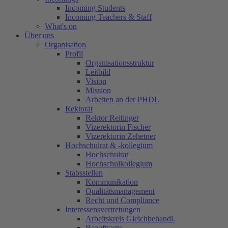
Incoming Students
Incoming Teachers & Staff
What's on
Über uns
Organisation
Profil
Organisationsstruktur
Leitbild
Vision
Mission
Arbeiten an der PHDL
Rektorat
Rektor Reitinger
Vizerektorin Fischer
Vizerektorin Zehetner
Hochschulrat & -kollegium
Hochschulrat
Hochschulkollegium
Stabsstellen
Kommunikation
Qualitätsmanagement
Recht und Compliance
Interessensvertretungen
Arbeitskreis Gleichbehandl.
Beauftragte