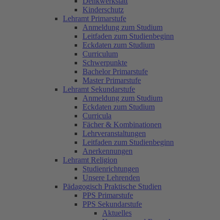
Denkwerkstatt
Kinderschutz
Lehramt Primarstufe
Anmeldung zum Studium
Leitfaden zum Studienbeginn
Eckdaten zum Studium
Curriculum
Schwerpunkte
Bachelor Primarstufe
Master Primarstufe
Lehramt Sekundarstufe
Anmeldung zum Studium
Eckdaten zum Studium
Curricula
Fächer & Kombinationen
Lehrveranstaltungen
Leitfaden zum Studienbeginn
Anerkennungen
Lehramt Religion
Studienrichtungen
Unsere Lehrenden
Pädagogisch Praktische Studien
PPS Primarstufe
PPS Sekundarstufe
Aktuelles