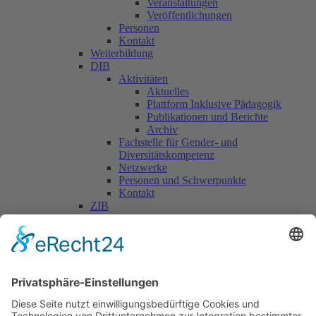
Veranstaltungen
Veröffentlichungen
Personen
Kontakt
Weiterbildung
DIB
Aktivitäten
Aktuelles
Plattform Inklusive Pädagogik
Publikationen und Berichte
Archiv
Fachstelle für Gender- und
Diversitätskompetenz
Netzwerke
Personen und Schwerpunkte
Kontakt
ZIB
Päd. Praktische Studien
Päd. Prakt. Studien
Personen
Kontakt
Kooperationen & Initiativen
Nationale Kooperationen
Internationale Kooperationen
L.E.V.