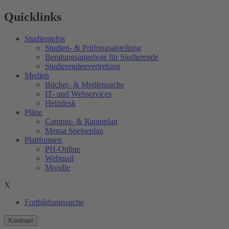
Quicklinks
Studieninfos
Studien- & Prüfungsabteilung
Beratungsangebote für Studierende
Studierendenvertretung
Medien
Bücher- & Mediensuche
IT- und Webservices
Helpdesk
Pläne
Campus- & Raumplan
Mensa Speiseplan
Plattformen
PH-Online
Webmail
Moodle
X
Fortbildungssuche
Kontrast