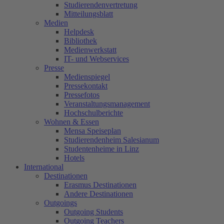
Studierendenvertretung
Mitteilungsblatt
Medien
Helpdesk
Bibliothek
Medienwerkstatt
IT- und Webservices
Presse
Medienspiegel
Pressekontakt
Pressefotos
Veranstaltungsmanagement
Hochschulberichte
Wohnen & Essen
Mensa Speiseplan
Studierendenheim Salesianum
Studentenheime in Linz
Hotels
International
Destinationen
Erasmus Destinationen
Andere Destinationen
Outgoings
Outgoing Students
Outgoing Teachers