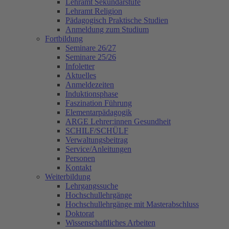
Lehramt Sekundarstufe
Lehramt Religion
Pädagogisch Praktische Studien
Anmeldung zum Studium
Fortbildung
Seminare 26/27
Seminare 25/26
Infoletter
Aktuelles
Anmeldezeiten
Induktionsphase
Faszination Führung
Elementarpädagogik
ARGE Lehrer:innen Gesundheit
SCHILF/SCHÜLF
Verwaltungsbeitrag
Service/Anleitungen
Personen
Kontakt
Weiterbildung
Lehrgangssuche
Hochschullehrgänge
Hochschullehrgänge mit Masterabschluss
Doktorat
Wissenschaftliches Arbeiten