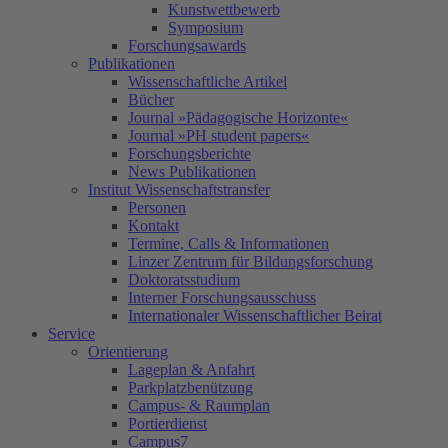
Kunstwettbewerb
Symposium
Forschungsawards
Publikationen
Wissenschaftliche Artikel
Bücher
Journal »Pädagogische Horizonte«
Journal »PH student papers«
Forschungsberichte
News Publikationen
Institut Wissenschaftstransfer
Personen
Kontakt
Termine, Calls & Informationen
Linzer Zentrum für Bildungsforschung
Doktoratsstudium
Interner Forschungsausschuss
Internationaler Wissenschaftlicher Beirat
Service
Orientierung
Lageplan & Anfahrt
Parkplatzbenützung
Campus- & Raumplan
Portierdienst
Campus7