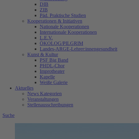
DIB
ZIB
Päd. Praktische Studien
Kooperationen & Initiativen
Nationale Kooperationen
Internationale Kooperationen
L.E.V.
ÖKOLOG/PILGRIM
Landes-ARGE-Lehrer:innengesundheit
Kunst & Kultur
PSF Big Band
PHDL-Chor
Improtheater
Kapelle
Weiße Galerie
Aktuelles
News Kategorien
Veranstaltungen
Stellenausschreibungen
Suche