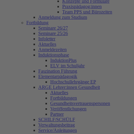
Konzepte und Formulare
Praxispädagog:innen
Team PPS und Bürozeiten
Anmeldung zum Studium
Fortbildung
Seminare 26/27
Seminare 25/26
Infoletter
Aktuelles
Anmeldezeiten
Induktionsphase
InduktionPlus
ELV im Schuljahr
Faszination Führung
Elementarpädagogik
Hochschullehrgänge EP
ARGE Lehrer:innen Gesundheit
Aktuelles
Fortbildungen
Gesundheitsvertrauenspersonen
Veröffentlichungen
Partner
SCHILF/SCHÜLF
Verwaltungsbeitrag
Service/Anleitungen