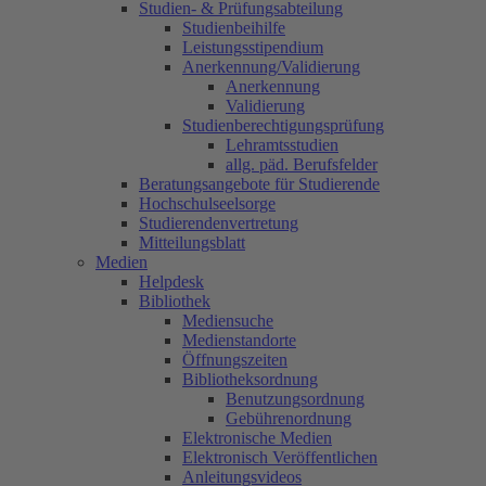
Studien- & Prüfungsabteilung
Studienbeihilfe
Leistungsstipendium
Anerkennung/Validierung
Anerkennung
Validierung
Studienberechtigungsprüfung
Lehramtsstudien
allg. päd. Berufsfelder
Beratungsangebote für Studierende
Hochschulseelsorge
Studierendenvertretung
Mitteilungsblatt
Medien
Helpdesk
Bibliothek
Mediensuche
Medienstandorte
Öffnungszeiten
Bibliotheksordnung
Benutzungsordnung
Gebührenordnung
Elektronische Medien
Elektronisch Veröffentlichen
Anleitungsvideos