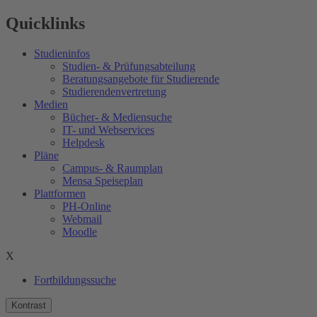
Quicklinks
Studieninfos
Studien- & Prüfungsabteilung
Beratungsangebote für Studierende
Studierendenvertretung
Medien
Bücher- & Mediensuche
IT- und Webservices
Helpdesk
Pläne
Campus- & Raumplan
Mensa Speiseplan
Plattformen
PH-Online
Webmail
Moodle
X
Fortbildungssuche
Kontrast