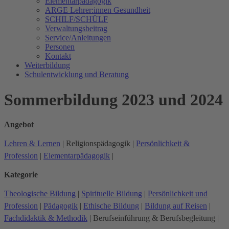
Elementarpädagogik
ARGE Lehrer:innen Gesundheit
SCHILF/SCHÜLF
Verwaltungsbeitrag
Service/Anleitungen
Personen
Kontakt
Weiterbildung
Schulentwicklung und Beratung
Sommerbildung 2023 und 2024
Angebot
Lehren & Lernen
|
Religionspädagogik
|
Persönlichkeit &
Profession
|
Elementarpädagogik
|
Kategorie
Theologische Bildung
|
Spirituelle Bildung
|
Persönlichkeit und
Profession
|
Pädagogik
|
Ethische Bildung
|
Bildung auf Reisen
|
Fachdidaktik & Methodik
|
Berufseinführung & Berufsbegleitung
|