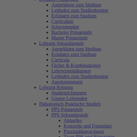
Anmeldung zum Studium
Leitfaden zum Studienbeginn
Eckdaten zum Studium
Curriculum
Schwerpunkte
Bachelor Primarstufe
Master Primarstufe
Lehramt Sekundarstufe
Anmeldung zum Studium
Eckdaten zum Studium
Curricula
Fächer & Kombinationen
Lehrveranstaltungen
Leitfaden zum Studienbeginn
Anerkennungen
Lehramt Religion
Studienrichtungen
Unsere Lehrenden
Pädagogisch Praktische Studien
PPS Primarstufe
PPS Sekundarstufe
Aktuelles
Konzepte und Formulare
Praxispädagog:innen
Team PPS und Bürozeiten