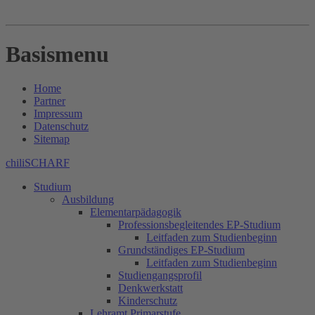
Basismenu
Home
Partner
Impressum
Datenschutz
Sitemap
chiliSCHARF
Studium
Ausbildung
Elementarpädagogik
Professionsbegleitendes EP-Studium
Leitfaden zum Studienbeginn
Grundständiges EP-Studium
Leitfaden zum Studienbeginn
Studiengangsprofil
Denkwerkstatt
Kinderschutz
Lehramt Primarstufe