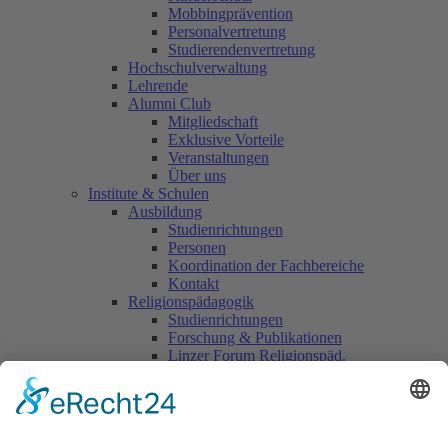
Mobbingprävention
Personalvertretung
Studierendenvertretung
Hochschulverwaltung
Lehrende
Alumni Club
Mitgliedschaft
Exklusive Vorteile
Veranstaltungen
Über uns
Institute & Schulen
Ausbildung
Studienrichtungen
Personen
Koordination der Fachbereiche
Kontakt
Religionspädagogik
Studienrichtungen
Forschung & Publikationen
Linzer Forum Religionspäd.
Kontakt & Personen
Fortbildung
Fortbildung
Weiterbildung
Personen