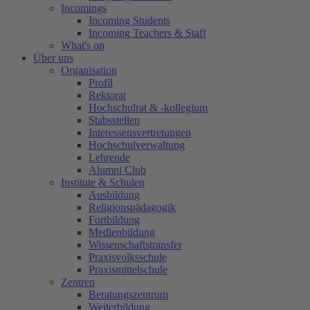
Incomings
Incoming Students
Incoming Teachers & Staff
What's on
Über uns
Organisation
Profil
Rektorat
Hochschulrat & -kollegium
Stabsstellen
Interessensvertretungen
Hochschulverwaltung
Lehrende
Alumni Club
Institute & Schulen
Ausbildung
Religionspädagogik
Fortbildung
Medienbildung
Wissenschaftstransfer
Praxisvolksschule
Praxismittelschule
Zentren
Beratungszentrum
Weiterbildung