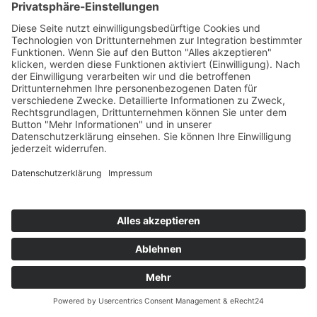
Kontakt
Medienbildung
Bildungsangebote
Projekte
IT- und Webservices
Medienwerkstatt
Personen
Kontakt
Wissenschaftstransfer
Personen
Kontakt
Termine, Calls & Informationen
Linzer Zentrum für Bildungsforschung
Internationaler wissenschaftlicher Beirat
Doktoratsstudium
Praxisvolksschule
Praxismittelschule
Zentren
Beratungszentrum
Beratungsangebote
Aktuelle Angebote
Nachlese
Veranstaltungen
Veröffentlichungen
Personen