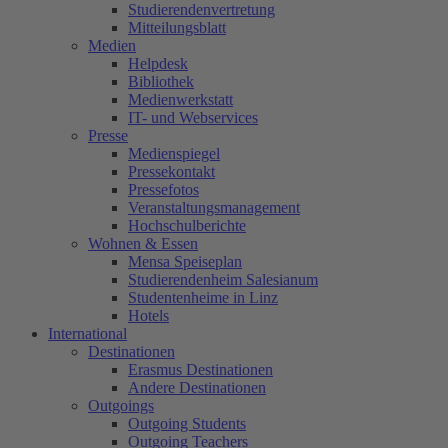
Studierendenvertretung
Mitteilungsblatt
Medien
Helpdesk
Bibliothek
Medienwerkstatt
IT- und Webservices
Presse
Medienspiegel
Pressekontakt
Pressefotos
Veranstaltungsmanagement
Hochschulberichte
Wohnen & Essen
Mensa Speiseplan
Studierendenheim Salesianum
Studentenheime in Linz
Hotels
International
Destinationen
Erasmus Destinationen
Andere Destinationen
Outgoings
Outgoing Students
Outgoing Teachers