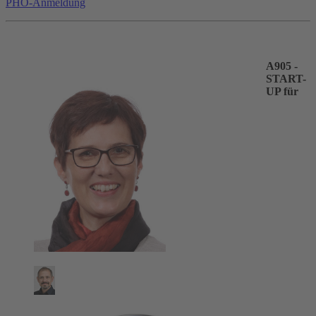
PHO-Anmeldung
A905 -
START-
UP für