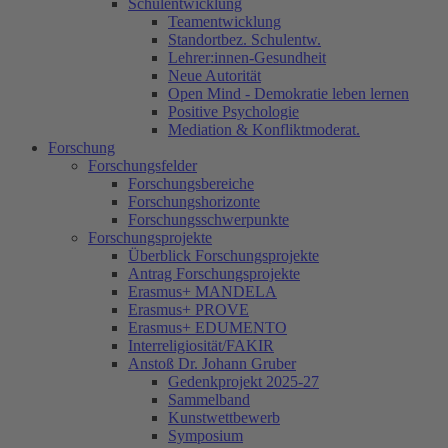
Schulentwicklung
Teamentwicklung
Standortbez. Schulentw.
Lehrer:innen-Gesundheit
Neue Autorität
Open Mind - Demokratie leben lernen
Positive Psychologie
Mediation & Konfliktmoderat.
Forschung
Forschungsfelder
Forschungsbereiche
Forschungshorizonte
Forschungsschwerpunkte
Forschungsprojekte
Überblick Forschungsprojekte
Antrag Forschungsprojekte
Erasmus+ MANDELA
Erasmus+ PROVE
Erasmus+ EDUMENTO
Interreligiosität/FAKIR
Anstoß Dr. Johann Gruber
Gedenkprojekt 2025-27
Sammelband
Kunstwettbewerb
Symposium