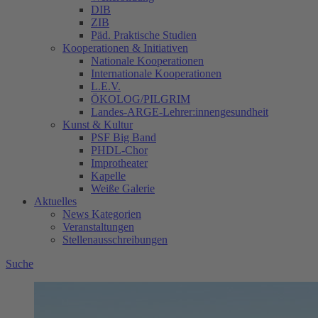
DIB
ZIB
Päd. Praktische Studien
Kooperationen & Initiativen
Nationale Kooperationen
Internationale Kooperationen
L.E.V.
ÖKOLOG/PILGRIM
Landes-ARGE-Lehrer:innengesundheit
Kunst & Kultur
PSF Big Band
PHDL-Chor
Improtheater
Kapelle
Weiße Galerie
Aktuelles
News Kategorien
Veranstaltungen
Stellenausschreibungen
Suche