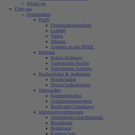
What's on
Über uns
Organisation
Profil
Organisationsstruktur
Leitbild
Vision
Mission
Arbeiten an der PHDL
Rektorat
Rektor Reitinger
Vizerektorin Fischer
Vizerektorin Zehetner
Hochschulrat & -kollegium
Hochschulrat
Hochschulkollegium
Stabsstellen
Kommunikation
Qualitätsmanagement
Recht und Compliance
Interessensvertretungen
Arbeitskreis Gleichbehandl.
Beauftragte
Betriebsrat
Kinderschutz