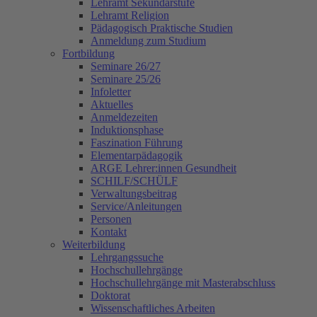
Lehramt Sekundarstufe
Lehramt Religion
Pädagogisch Praktische Studien
Anmeldung zum Studium
Fortbildung
Seminare 26/27
Seminare 25/26
Infoletter
Aktuelles
Anmeldezeiten
Induktionsphase
Faszination Führung
Elementarpädagogik
ARGE Lehrer:innen Gesundheit
SCHILF/SCHÜLF
Verwaltungsbeitrag
Service/Anleitungen
Personen
Kontakt
Weiterbildung
Lehrgangssuche
Hochschullehrgänge
Hochschullehrgänge mit Masterabschluss
Doktorat
Wissenschaftliches Arbeiten