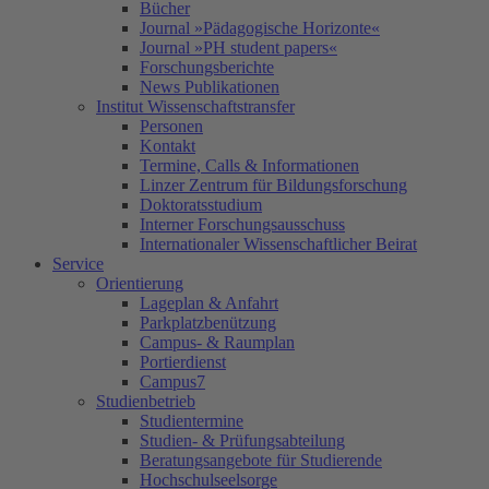
Bücher
Journal »Pädagogische Horizonte«
Journal »PH student papers«
Forschungsberichte
News Publikationen
Institut Wissenschaftstransfer
Personen
Kontakt
Termine, Calls & Informationen
Linzer Zentrum für Bildungsforschung
Doktoratsstudium
Interner Forschungsausschuss
Internationaler Wissenschaftlicher Beirat
Service
Orientierung
Lageplan & Anfahrt
Parkplatzbenützung
Campus- & Raumplan
Portierdienst
Campus7
Studienbetrieb
Studientermine
Studien- & Prüfungsabteilung
Beratungsangebote für Studierende
Hochschulseelsorge