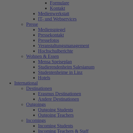
Formulare
Kontakt
Medienwerkstatt
IT- und Webservices
Presse
Medienspiegel
Pressekontakt
Pressefotos
Veranstaltungsmanagement
Hochschulberichte
Wohnen & Essen
Mensa Speiseplan
Studierendenheim Salesianum
Studentenheime in Linz
Hotels
International
Destinationen
Erasmus Destinationen
Andere Destinationen
Outgoings
Outgoing Students
Outgoing Teachers
Incomings
Incoming Students
Incoming Teachers & Staff