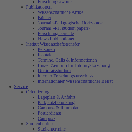
Forschungsawards
Publikationen
Wissenschaftliche Artikel
Bücher
Journal »Pädagogische Horizonte«
Journal »PH student papers«
Forschungsberichte
News Publikationen
Institut Wissenschaftstransfer
Personen
Kontakt
Termine, Calls & Informationen
Linzer Zentrum für Bildungsforschung
Doktoratsstudium
Interner Forschungsausschuss
Internationaler Wissenschaftlicher Beirat
Service
Orientierung
Lageplan & Anfahrt
Parkplatzbenützung
Campus- & Raumplan
Portierdienst
Campus7
Studienbetrieb
Studientermine