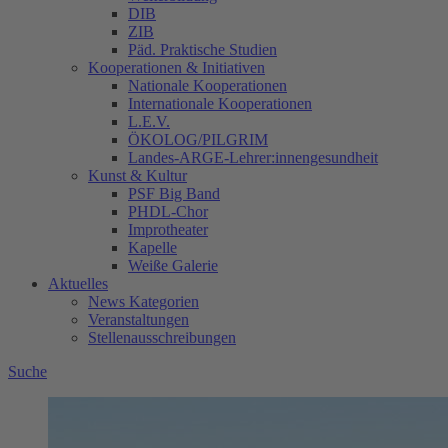
DIB
ZIB
Päd. Praktische Studien
Kooperationen & Initiativen
Nationale Kooperationen
Internationale Kooperationen
L.E.V.
ÖKOLOG/PILGRIM
Landes-ARGE-Lehrer:innengesundheit
Kunst & Kultur
PSF Big Band
PHDL-Chor
Improtheater
Kapelle
Weiße Galerie
Aktuelles
News Kategorien
Veranstaltungen
Stellenausschreibungen
Suche