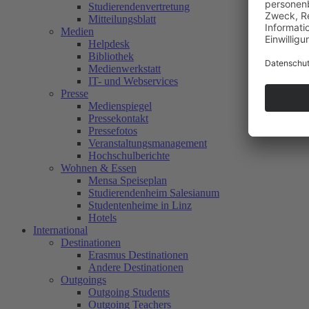
Studierendenvertretung
Mitteilungsblatt
Medien
Helpdesk
Bibliothek
Medienwerkstatt
IT- und Webservices
Presse
Medienspiegel
Pressekontakt
Pressefotos
Veranstaltungsmanagement
Hochschulberichte
Wohnen & Essen
Mensa Speiseplan
Studierendenheim Salesianum
Studentenheime in Linz
Hotels
International
Destinationen
Erasmus Destinationen
Andere Destinationen
Outgoings
Outgoing Students
Outgoing Teachers