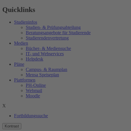
Quicklinks
Studieninfos
Studien- & Prüfungsabteilung
Beratungsangebote für Studierende
Studierendenvertretung
Medien
Bücher- & Mediensuche
IT- und Webservices
Helpdesk
Pläne
Campus- & Raumplan
Mensa Speiseplan
Plattformen
PH-Online
Webmail
Moodle
X
Fortbildungssuche
Kontrast