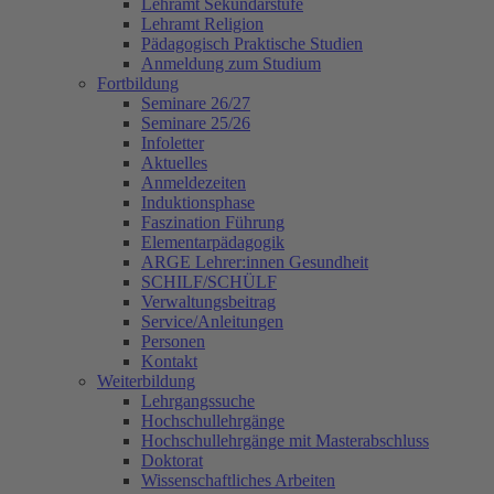
Lehramt Sekundarstufe
Lehramt Religion
Pädagogisch Praktische Studien
Anmeldung zum Studium
Fortbildung
Seminare 26/27
Seminare 25/26
Infoletter
Aktuelles
Anmeldezeiten
Induktionsphase
Faszination Führung
Elementarpädagogik
ARGE Lehrer:innen Gesundheit
SCHILF/SCHÜLF
Verwaltungsbeitrag
Service/Anleitungen
Personen
Kontakt
Weiterbildung
Lehrgangssuche
Hochschullehrgänge
Hochschullehrgänge mit Masterabschluss
Doktorat
Wissenschaftliches Arbeiten