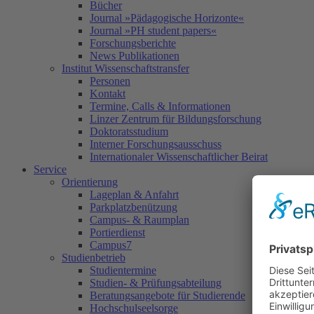
Bücher
Journal »Pädagogische Horizonte«
Journal »PH student papers«
Forschungsberichte
News Publikationen
Institut Wissenschaftstransfer
Personen
Kontakt
Termine, Calls & Informationen
Linzer Zentrum für Bildungsforschung
Doktoratsstudium
Interner Forschungsausschuss
Internationaler Wissenschaftlicher Beirat
Service
Orientierung
Lageplan & Anfahrt
Parkplatzbenützung
Campus- & Raumplan
Portierdienst
Campus7
Studienbetrieb
Studientermine
Studien- & Prüfungsabteilung
Beratungsangebote für Studierende
Hochschulseelsorge