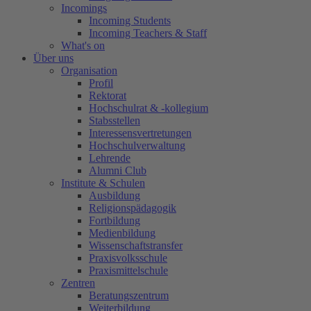
Incomings
Incoming Students
Incoming Teachers & Staff
What's on
Über uns
Organisation
Profil
Rektorat
Hochschulrat & -kollegium
Stabsstellen
Interessensvertretungen
Hochschulverwaltung
Lehrende
Alumni Club
Institute & Schulen
Ausbildung
Religionspädagogik
Fortbildung
Medienbildung
Wissenschaftstransfer
Praxisvolksschule
Praxismittelschule
Zentren
Beratungszentrum
Weiterbildung