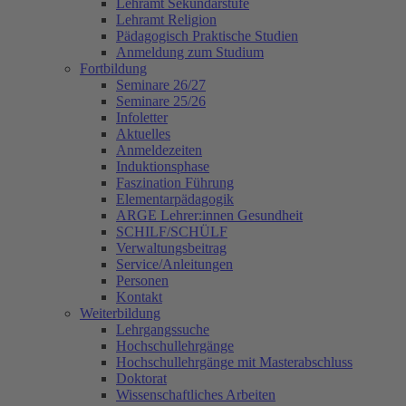
Lehramt Sekundarstufe
Lehramt Religion
Pädagogisch Praktische Studien
Anmeldung zum Studium
Fortbildung
Seminare 26/27
Seminare 25/26
Infoletter
Aktuelles
Anmeldezeiten
Induktionsphase
Faszination Führung
Elementarpädagogik
ARGE Lehrer:innen Gesundheit
SCHILF/SCHÜLF
Verwaltungsbeitrag
Service/Anleitungen
Personen
Kontakt
Weiterbildung
Lehrgangssuche
Hochschullehrgänge
Hochschullehrgänge mit Masterabschluss
Doktorat
Wissenschaftliches Arbeiten