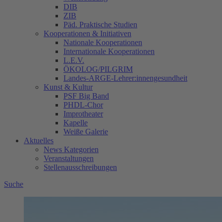
DIB
ZIB
Päd. Praktische Studien
Kooperationen & Initiativen
Nationale Kooperationen
Internationale Kooperationen
L.E.V.
ÖKOLOG/PILGRIM
Landes-ARGE-Lehrer:innengesundheit
Kunst & Kultur
PSF Big Band
PHDL-Chor
Improtheater
Kapelle
Weiße Galerie
Aktuelles
News Kategorien
Veranstaltungen
Stellenausschreibungen
Suche