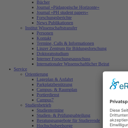
Bücher
Journal »Pädagogische Horizonte«
Journal »PH student papers«
Forschungsberichte
News Publikationen
Institut Wissenschaftstransfer
Personen
Kontakt
Termine, Calls & Informationen
Linzer Zentrum für Bildungsforschung
Doktoratsstudium
Interner Forschungsausschuss
Internationaler Wissenschaftlicher Beirat
Service
Orientierung
Lageplan & Anfahrt
Parkplatzbenützung
Campus- & Raumplan
Portierdienst
Campus7
Studienbetrieb
Studientermine
Studien- & Prüfungsabteilung
Beratungsangebote für Studierende
Hochschulseelsorge