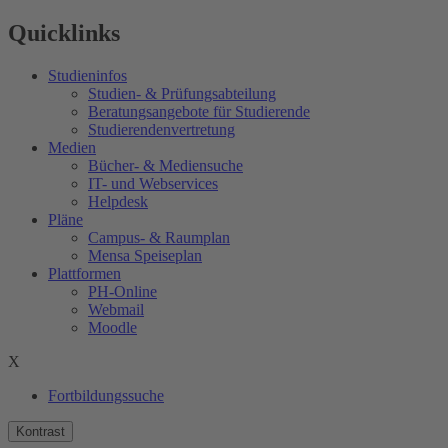
Quicklinks
Studieninfos
Studien- & Prüfungsabteilung
Beratungsangebote für Studierende
Studierendenvertretung
Medien
Bücher- & Mediensuche
IT- und Webservices
Helpdesk
Pläne
Campus- & Raumplan
Mensa Speiseplan
Plattformen
PH-Online
Webmail
Moodle
X
Fortbildungssuche
Kontrast