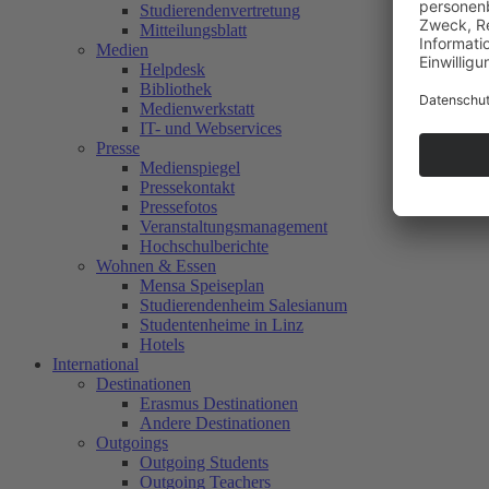
Studierendenvertretung
Mitteilungsblatt
Medien
Helpdesk
Bibliothek
Medienwerkstatt
IT- und Webservices
Presse
Medienspiegel
Pressekontakt
Pressefotos
Veranstaltungsmanagement
Hochschulberichte
Wohnen & Essen
Mensa Speiseplan
Studierendenheim Salesianum
Studentenheime in Linz
Hotels
International
Destinationen
Erasmus Destinationen
Andere Destinationen
Outgoings
Outgoing Students
Outgoing Teachers