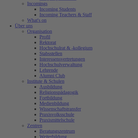
Incomings
Incoming Students
Incoming Teachers & Staff
What's on
Über uns
Organisation
Profil
Rektorat
Hochschulrat & -kollegium
Stabsstellen
Interessensvertretungen
Hochschulverwaltung
Lehrende
Alumni Club
Institute & Schulen
Ausbildung
Religionspädagogik
Fortbildung
Medienbildung
Wissenschaftstransfer
Praxisvolksschule
Praxismittelschule
Zentren
Beratungszentrum
Weiterbildung