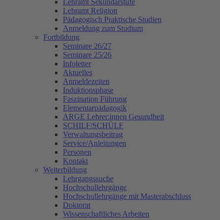
Lehramt Sekundarstufe
Lehramt Religion
Pädagogisch Praktische Studien
Anmeldung zum Studium
Fortbildung
Seminare 26/27
Seminare 25/26
Infoletter
Aktuelles
Anmeldezeiten
Induktionsphase
Faszination Führung
Elementarpädagogik
ARGE Lehrer:innen Gesundheit
SCHILF/SCHÜLF
Verwaltungsbeitrag
Service/Anleitungen
Personen
Kontakt
Weiterbildung
Lehrgangssuche
Hochschullehrgänge
Hochschullehrgänge mit Masterabschluss
Doktorat
Wissenschaftliches Arbeiten