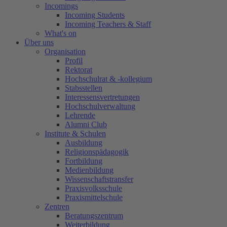
Incomings
Incoming Students
Incoming Teachers & Staff
What's on
Über uns
Organisation
Profil
Rektorat
Hochschulrat & -kollegium
Stabsstellen
Interessensvertretungen
Hochschulverwaltung
Lehrende
Alumni Club
Institute & Schulen
Ausbildung
Religionspädagogik
Fortbildung
Medienbildung
Wissenschaftstransfer
Praxisvolksschule
Praxismittelschule
Zentren
Beratungszentrum
Weiterbildung