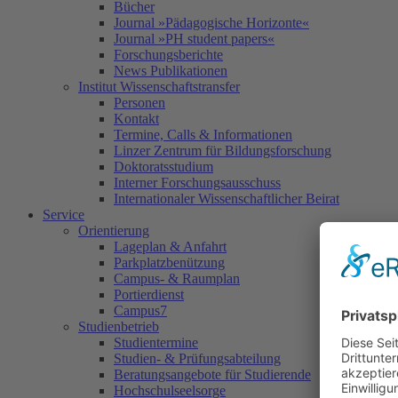
Bücher
Journal »Pädagogische Horizonte«
Journal »PH student papers«
Forschungsberichte
News Publikationen
Institut Wissenschaftstransfer
Personen
Kontakt
Termine, Calls & Informationen
Linzer Zentrum für Bildungsforschung
Doktoratsstudium
Interner Forschungsausschuss
Internationaler Wissenschaftlicher Beirat
Service
Orientierung
Lageplan & Anfahrt
Parkplatzbenützung
Campus- & Raumplan
Portierdienst
Campus7
Studienbetrieb
Studientermine
Studien- & Prüfungsabteilung
Beratungsangebote für Studierende
Hochschulseelsorge