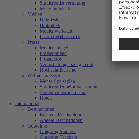
Studierendenvertretung
Mitteilungsblatt
Medien
Helpdesk
Bibliothek
Medienwerkstatt
IT- und Webservices
Presse
Medienspiegel
Pressekontakt
Pressefotos
Veranstaltungsmanagement
Hochschulberichte
Wohnen & Essen
Mensa Speiseplan
Studierendenheim Salesianum
Studentenheime in Linz
Hotels
International
Destinationen
Erasmus Destinationen
Andere Destinationen
Outgoings
Outgoing Students
Outgoing Teachers