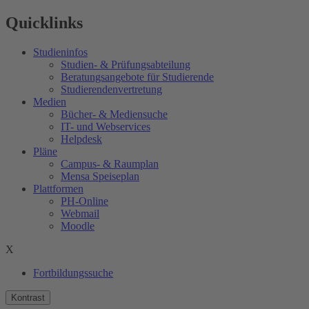
Quicklinks
Studieninfos
Studien- & Prüfungsabteilung
Beratungsangebote für Studierende
Studierendenvertretung
Medien
Bücher- & Mediensuche
IT- und Webservices
Helpdesk
Pläne
Campus- & Raumplan
Mensa Speiseplan
Plattformen
PH-Online
Webmail
Moodle
X
Fortbildungssuche
Kontrast