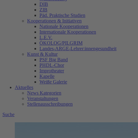
DIB
ZIB
Päd. Praktische Studien
Kooperationen & Initiativen
Nationale Kooperationen
Internationale Kooperationen
L.E.V.
ÖKOLOG/PILGRIM
Landes-ARGE-Lehrer:innengesundheit
Kunst & Kultur
PSF Big Band
PHDL-Chor
Improtheater
Kapelle
Weiße Galerie
Aktuelles
News Kategorien
Veranstaltungen
Stellenausschreibungen
Suche