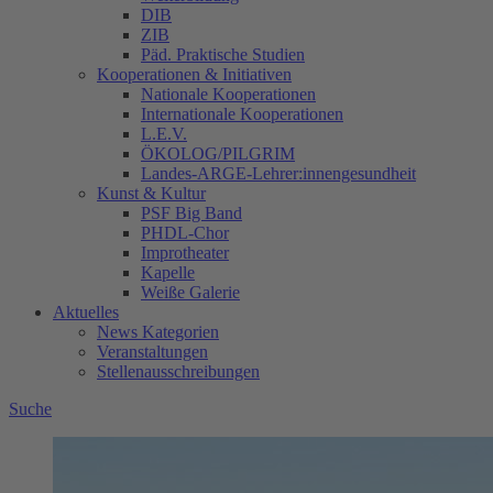
DIB
ZIB
Päd. Praktische Studien
Kooperationen & Initiativen
Nationale Kooperationen
Internationale Kooperationen
L.E.V.
ÖKOLOG/PILGRIM
Landes-ARGE-Lehrer:innengesundheit
Kunst & Kultur
PSF Big Band
PHDL-Chor
Improtheater
Kapelle
Weiße Galerie
Aktuelles
News Kategorien
Veranstaltungen
Stellenausschreibungen
Suche