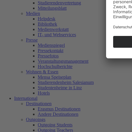
Studierendenvertretung
Mitteilungsblatt
Medien
Helpdesk
Bibliothek
Medienwerkstatt
IT- und Webservices
Presse
Medienspiegel
Pressekontakt
Pressefotos
Veranstaltungsmanagement
Hochschulberichte
Wohnen & Essen
Mensa Speiseplan
Studierendenheim Salesianum
Studentenheime in Linz
Hotels
International
Destinationen
Erasmus Destinationen
Andere Destinationen
Outgoings
Outgoing Students
Outgoing Teachers