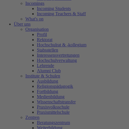
Incomings
Incoming Students
Incoming Teachers & Staff
What's on
Über uns
Organisation
Profil
Rektorat
Hochschulrat & -kollegium
Stabsstellen
Interessensvertretungen
Hochschulverwaltung
Lehrende
Alumni Club
Institute & Schulen
Ausbildung
Religionspädagogik
Fortbildung
Medienbildung
Wissenschaftstransfer
Praxisvolksschule
Praxismittelschule
Zentren
Beratungszentrum
Weiterbildung