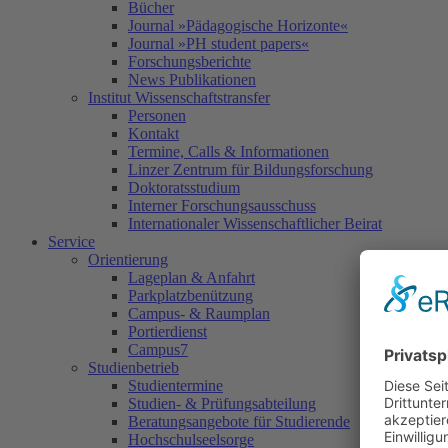
Bücher
Journal »Pädagogische Horizonte«
Journal »PH student papers«
Forschungsberichte
News Publikationen
Institut Wissenschaftstransfer
Personen
Kontakt
Termine, Calls & Informationen
Linzer Zentrum für Bildungsforschung
Doktoratsstudium
Interner Forschungsausschuss
Internationaler Wissenschaftlicher Beirat
Service
Orientierung
Lageplan & Anfahrt
Parkplatzbenützung
Campus- & Raumplan
Portierdienst
Campus7
Studienbetrieb
Studientermine
Studien- & Prüfungsabteilung
Beratungsangebote für Studierende
Hochschulseelsorge