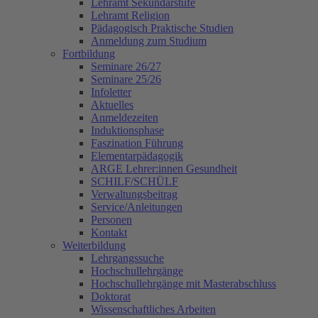
Lehramt Sekundarstufe
Lehramt Religion
Pädagogisch Praktische Studien
Anmeldung zum Studium
Fortbildung
Seminare 26/27
Seminare 25/26
Infoletter
Aktuelles
Anmeldezeiten
Induktionsphase
Faszination Führung
Elementarpädagogik
ARGE Lehrer:innen Gesundheit
SCHILF/SCHÜLF
Verwaltungsbeitrag
Service/Anleitungen
Personen
Kontakt
Weiterbildung
Lehrgangssuche
Hochschullehrgänge
Hochschullehrgänge mit Masterabschluss
Doktorat
Wissenschaftliches Arbeiten