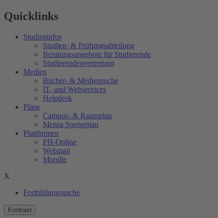
Quicklinks
Studieninfos
Studien- & Prüfungsabteilung
Beratungsangebote für Studierende
Studierendenvertretung
Medien
Bücher- & Mediensuche
IT- und Webservices
Helpdesk
Pläne
Campus- & Raumplan
Mensa Speiseplan
Plattformen
PH-Online
Webmail
Moodle
X
Fortbildungssuche
Kontrast