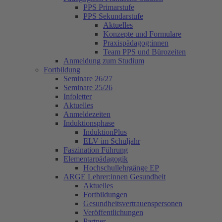
PPS Primarstufe
PPS Sekundarstufe
Aktuelles
Konzepte und Formulare
Praxispädagog:innen
Team PPS und Bürozeiten
Anmeldung zum Studium
Fortbildung
Seminare 26/27
Seminare 25/26
Infoletter
Aktuelles
Anmeldezeiten
Induktionsphase
InduktionPlus
ELV im Schuljahr
Faszination Führung
Elementarpädagogik
Hochschullehrgänge EP
ARGE Lehrer:innen Gesundheit
Aktuelles
Fortbildungen
Gesundheitsvertrauenspersonen
Veröffentlichungen
Partner