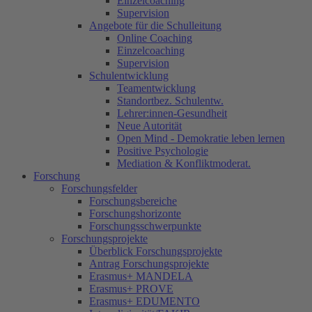
Einzelcoaching
Supervision
Angebote für die Schulleitung
Online Coaching
Einzelcoaching
Supervision
Schulentwicklung
Teamentwicklung
Standortbez. Schulentw.
Lehrer:innen-Gesundheit
Neue Autorität
Open Mind - Demokratie leben lernen
Positive Psychologie
Mediation & Konfliktmoderat.
Forschung
Forschungsfelder
Forschungsbereiche
Forschungshorizonte
Forschungsschwerpunkte
Forschungsprojekte
Überblick Forschungsprojekte
Antrag Forschungsprojekte
Erasmus+ MANDELA
Erasmus+ PROVE
Erasmus+ EDUMENTO