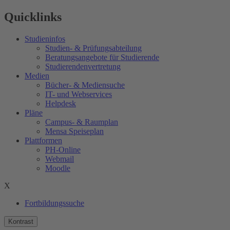
Quicklinks
Studieninfos
Studien- & Prüfungsabteilung
Beratungsangebote für Studierende
Studierendenvertretung
Medien
Bücher- & Mediensuche
IT- und Webservices
Helpdesk
Pläne
Campus- & Raumplan
Mensa Speiseplan
Plattformen
PH-Online
Webmail
Moodle
X
Fortbildungssuche
Kontrast