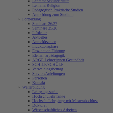
Lehramt Sekundarstufe
Lehramt Religion
Pädagogisch Praktische Studien
Anmeldung zum Studium
Fortbildung
Seminare 26/27
Seminare 25/26
Infoletter
Aktuelles
Anmeldezeiten
Induktionsphase
Faszination Führung
Elementarpädagogik
ARGE Lehrer:innen Gesundheit
SCHILF/SCHÜLF
Verwaltungsbeitrag
Service/Anleitungen
Personen
Kontakt
Weiterbildung
Lehrgangssuche
Hochschullehrgänge
Hochschullehrgänge mit Masterabschluss
Doktorat
Wissenschaftliches Arbeiten