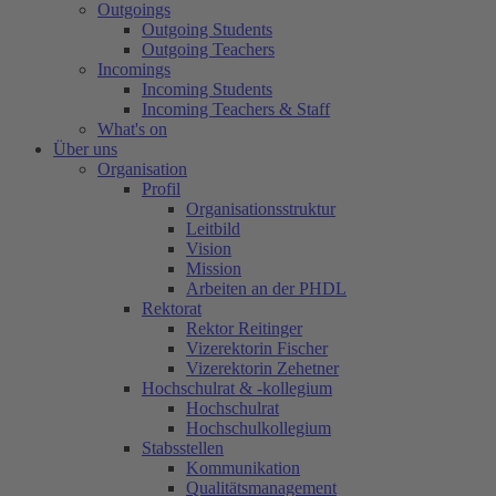
Outgoings
Outgoing Students
Outgoing Teachers
Incomings
Incoming Students
Incoming Teachers & Staff
What's on
Über uns
Organisation
Profil
Organisationsstruktur
Leitbild
Vision
Mission
Arbeiten an der PHDL
Rektorat
Rektor Reitinger
Vizerektorin Fischer
Vizerektorin Zehetner
Hochschulrat & -kollegium
Hochschulrat
Hochschulkollegium
Stabsstellen
Kommunikation
Qualitätsmanagement