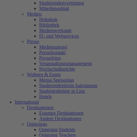
Studierendenvertretung
Mitteilungsblatt
Medien
Helpdesk
Bibliothek
Medienwerkstatt
IT- und Webservices
Presse
Medienspiegel
Pressekontakt
Pressefotos
Veranstaltungsmanagement
Hochschulberichte
Wohnen & Essen
Mensa Speiseplan
Studierendenheim Salesianum
Studentenheime in Linz
Hotels
International
Destinationen
Erasmus Destinationen
Andere Destinationen
Outgoings
Outgoing Students
Outgoing Teachers