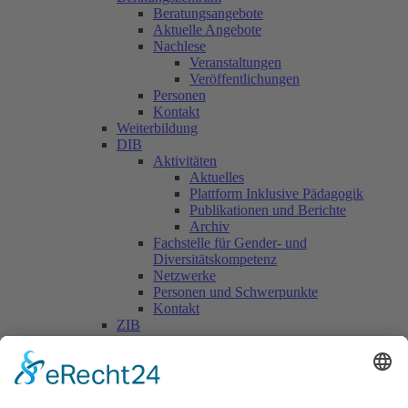
Beratungsangebote
Aktuelle Angebote
Nachlese
Veranstaltungen
Veröffentlichungen
Personen
Kontakt
Weiterbildung
DIB
Aktivitäten
Aktuelles
Plattform Inklusive Pädagogik
Publikationen und Berichte
Archiv
Fachstelle für Gender- und
Diversitätskompetenz
Netzwerke
Personen und Schwerpunkte
Kontakt
ZIB
Päd. Praktische Studien
Päd. Prakt. Studien
Personen
Kontakt
Kooperationen & Initiativen