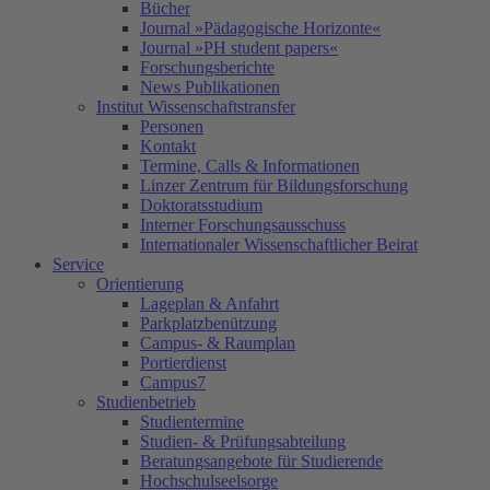
Bücher
Journal »Pädagogische Horizonte«
Journal »PH student papers«
Forschungsberichte
News Publikationen
Institut Wissenschaftstransfer
Personen
Kontakt
Termine, Calls & Informationen
Linzer Zentrum für Bildungsforschung
Doktoratsstudium
Interner Forschungsausschuss
Internationaler Wissenschaftlicher Beirat
Service
Orientierung
Lageplan & Anfahrt
Parkplatzbenützung
Campus- & Raumplan
Portierdienst
Campus7
Studienbetrieb
Studientermine
Studien- & Prüfungsabteilung
Beratungsangebote für Studierende
Hochschulseelsorge