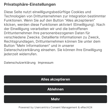
Nationale Kooperationen
Internationale Kooperationen
L.E.V.
Nachlese
Soziales Engagement
Materialien und Links
Personen
Kontakt
ÖKOLOG/PILGRIM
Aktuelles
Materialien & Links
Personen
Kontakt
Landes-ARGE-Lehrer:innengesundheit
Kunst & Kultur
PSF Big Band
PHDL-Chor
Improtheater
Kapelle
Weiße Galerie
Aktuelles
News Kategorien
Veranstaltungen
Stellenausschreibungen