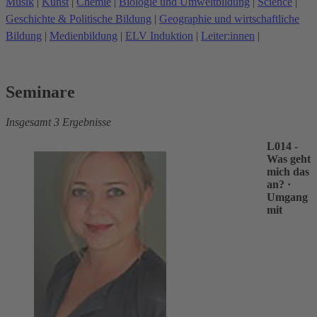
Musik
|
Kunst
|
Chemie
|
Biologie und Umweltbildung
|
Science
|
Geschichte & Politische Bildung
|
Geographie und wirtschaftliche
Bildung
|
Medienbildung
|
ELV Induktion
|
Leiter:innen
|
Seminare
Insgesamt 3 Ergebnisse
L014 -
Was geht
mich das
an?
·
Umgang
mit