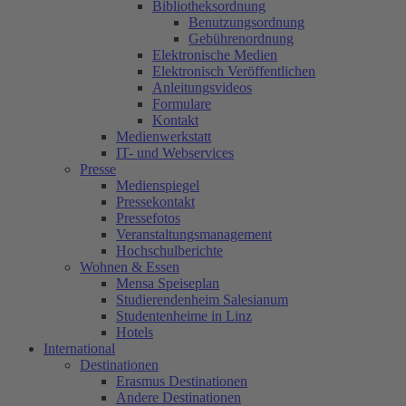
Bibliotheksordnung
Benutzungsordnung
Gebührenordnung
Elektronische Medien
Elektronisch Veröffentlichen
Anleitungsvideos
Formulare
Kontakt
Medienwerkstatt
IT- und Webservices
Presse
Medienspiegel
Pressekontakt
Pressefotos
Veranstaltungsmanagement
Hochschulberichte
Wohnen & Essen
Mensa Speiseplan
Studierendenheim Salesianum
Studentenheime in Linz
Hotels
International
Destinationen
Erasmus Destinationen
Andere Destinationen