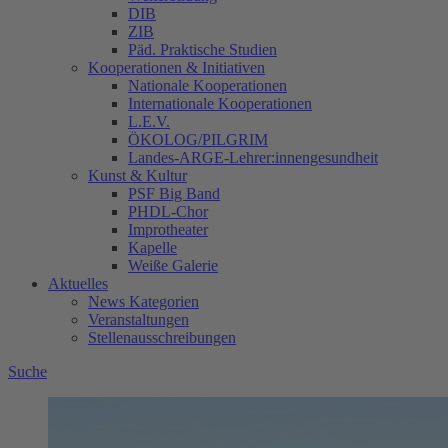
DIB
ZIB
Päd. Praktische Studien
Kooperationen & Initiativen
Nationale Kooperationen
Internationale Kooperationen
L.E.V.
ÖKOLOG/PILGRIM
Landes-ARGE-Lehrer:innengesundheit
Kunst & Kultur
PSF Big Band
PHDL-Chor
Improtheater
Kapelle
Weiße Galerie
Aktuelles
News Kategorien
Veranstaltungen
Stellenausschreibungen
Suche