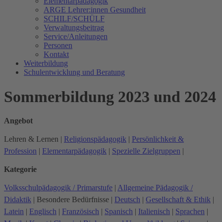
Elementarpädagogik
ARGE Lehrer:innen Gesundheit
SCHILF/SCHÜLF
Verwaltungsbeitrag
Service/Anleitungen
Personen
Kontakt
Weiterbildung
Schulentwicklung und Beratung
Sommerbildung 2023 und 2024
Angebot
Lehren & Lernen
|
Religionspädagogik
|
Persönlichkeit &
Profession
|
Elementarpädagogik
|
Spezielle Zielgruppen
|
Kategorie
Volksschulpädagogik / Primarstufe
|
Allgemeine Pädagogik /
Didaktik
|
Besondere Bedürfnisse
|
Deutsch
|
Gesellschaft & Ethik
|
Latein
|
Englisch
|
Französisch
|
Spanisch
|
Italienisch
|
Sprachen
|