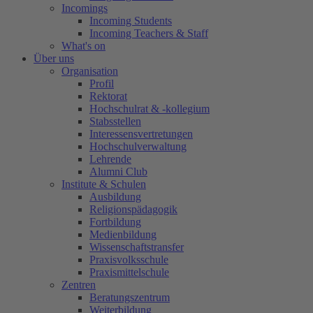
Incomings
Incoming Students
Incoming Teachers & Staff
What's on
Über uns
Organisation
Profil
Rektorat
Hochschulrat & -kollegium
Stabsstellen
Interessensvertretungen
Hochschulverwaltung
Lehrende
Alumni Club
Institute & Schulen
Ausbildung
Religionspädagogik
Fortbildung
Medienbildung
Wissenschaftstransfer
Praxisvolksschule
Praxismittelschule
Zentren
Beratungszentrum
Weiterbildung