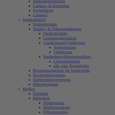
Parkplatzbenützung
Campus- & Raumplan
Portierdienst
Campus7
Studienbetrieb
Studientermine
Studien- & Prüfungsabteilung
Studienbeihilfe
Leistungsstipendium
Anerkennung/Validierung
Anerkennung
Validierung
Studienberechtigungsprüfung
Lehramtsstudien
allg. päd. Berufsfelder
Beratungsangebote für Studierende
Hochschulseelsorge
Studierendenvertretung
Mitteilungsblatt
Medien
Helpdesk
Bibliothek
Mediensuche
Medienstandorte
Öffnungszeiten