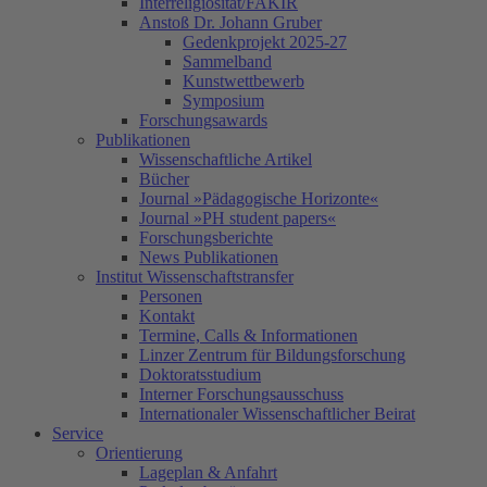
Interreligiosität/FAKIR
Anstoß Dr. Johann Gruber
Gedenkprojekt 2025-27
Sammelband
Kunstwettbewerb
Symposium
Forschungsawards
Publikationen
Wissenschaftliche Artikel
Bücher
Journal »Pädagogische Horizonte«
Journal »PH student papers«
Forschungsberichte
News Publikationen
Institut Wissenschaftstransfer
Personen
Kontakt
Termine, Calls & Informationen
Linzer Zentrum für Bildungsforschung
Doktoratsstudium
Interner Forschungsausschuss
Internationaler Wissenschaftlicher Beirat
Service
Orientierung
Lageplan & Anfahrt