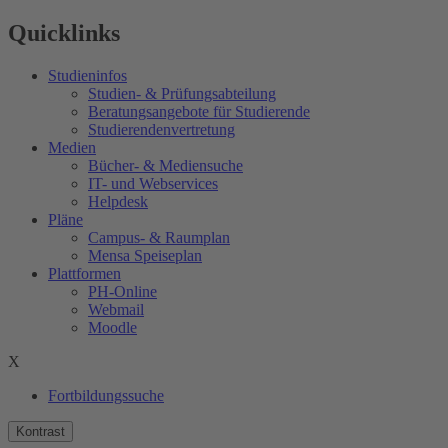
Quicklinks
Studieninfos
Studien- & Prüfungsabteilung
Beratungsangebote für Studierende
Studierendenvertretung
Medien
Bücher- & Mediensuche
IT- und Webservices
Helpdesk
Pläne
Campus- & Raumplan
Mensa Speiseplan
Plattformen
PH-Online
Webmail
Moodle
X
Fortbildungssuche
Kontrast