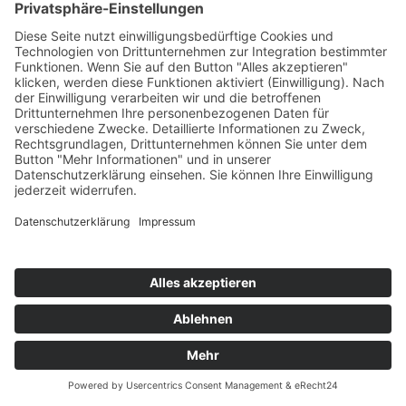
Kreativität im pädagogischen Alltag
· Neue Wege entdecken,
anders handeln
Kreativität kann heißen, Dinge anders zu tun, anders zu sehen und
anders zu nutzen. Die Anwendung kreativer Methoden kann
anfangs herausfordernd sein, öffnet jedoch die Tür zu vielfältigen
Entdeckungen und neuen Möglichkeiten im pädagogischen Alltag.
Tauchen Sie ein in lustvolles gemeinsames Tun und erleben Sie eine
Vielfalt an kreativen Methoden, die neue Perspektiven und
Handlungsweisen eröffnen.
Ref.: Margit Zellinger, Martina Grabner
Verwaltungsbeitrag: 16 €
Ort: 4020 Linz, PH der Diözese Linz, Seminarraum D800
Sa. 23.11.2024
9:00 h bis 17:00 h
Zielgruppe: VS, PTS, ASO, BS, LWS, AHS, BMHS, MS, KIGA
Info zur Anmeldung
PHO-Anmeldung