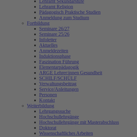
Lehramt Sekundarstufe
Lehramt Religion
Pädagogisch Praktische Studien
Anmeldung zum Studium
Fortbildung
Seminare 26/27
Seminare 25/26
Infoletter
Aktuelles
Anmeldezeiten
Induktionsphase
Faszination Führung
Elementarpädagogik
ARGE Lehrer:innen Gesundheit
SCHILF/SCHÜLF
Verwaltungsbeitrag
Service/Anleitungen
Personen
Kontakt
Weiterbildung
Lehrgangssuche
Hochschullehrgänge
Hochschullehrgänge mit Masterabschluss
Doktorat
Wissenschaftliches Arbeiten