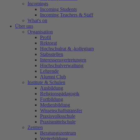
Incomings
Incoming Students
Incoming Teachers & Staff
What's on
Über uns
Organisation
Profil
Rektorat
Hochschulrat & -kollegium
Stabsstellen
Interessensvertretungen
Hochschulverwaltung
Lehrende
Alumni Club
Institute & Schulen
Ausbildung
Religionspädagogik
Fortbildung
Medienbildung
Wissenschaftstransfer
Praxisvolksschule
Praxismittelschule
Zentren
Beratungszentrum
Weiterbildung