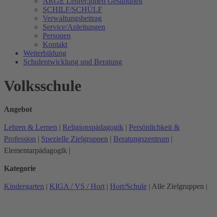
ARGE Lehrer:innen Gesundheit
SCHILF/SCHÜLF
Verwaltungsbeitrag
Service/Anleitungen
Personen
Kontakt
Weiterbildung
Schulentwicklung und Beratung
Volksschule
Angebot
Lehren & Lernen
|
Religionspädagogik
|
Persönlichkeit &
Profession
|
Spezielle Zielgruppen
|
Beratungszentrum
|
Elementarpädagogik
|
Kategorie
Kindergarten
|
KIGA / VS / Hort
|
Hort/Schule
|
Alle Zielgruppen
|