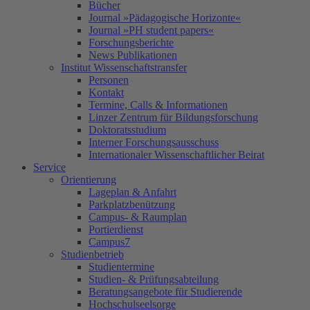
Bücher
Journal »Pädagogische Horizonte«
Journal »PH student papers«
Forschungsberichte
News Publikationen
Institut Wissenschaftstransfer
Personen
Kontakt
Termine, Calls & Informationen
Linzer Zentrum für Bildungsforschung
Doktoratsstudium
Interner Forschungsausschuss
Internationaler Wissenschaftlicher Beirat
Service
Orientierung
Lageplan & Anfahrt
Parkplatzbenützung
Campus- & Raumplan
Portierdienst
Campus7
Studienbetrieb
Studientermine
Studien- & Prüfungsabteilung
Beratungsangebote für Studierende
Hochschulseelsorge