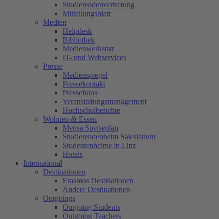
Studierendenvertretung
Mitteilungsblatt
Medien
Helpdesk
Bibliothek
Medienwerkstatt
IT- und Webservices
Presse
Medienspiegel
Pressekontakt
Pressefotos
Veranstaltungsmanagement
Hochschulberichte
Wohnen & Essen
Mensa Speiseplan
Studierendenheim Salesianum
Studentenheime in Linz
Hotels
International
Destinationen
Erasmus Destinationen
Andere Destinationen
Outgoings
Outgoing Students
Outgoing Teachers