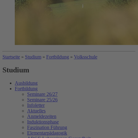
Startseite
»
Studium
»
Fortbildung
»
Volksschule
Studium
Ausbildung
Fortbildung
Seminare 26/27
Seminare 25/26
Infoletter
Aktuelles
Anmeldezeiten
Induktionsphase
Faszination Führung
Elementarpädagogik