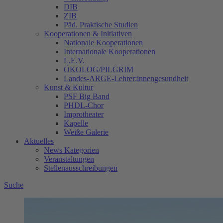
DIB
ZIB
Päd. Praktische Studien
Kooperationen & Initiativen
Nationale Kooperationen
Internationale Kooperationen
L.E.V.
ÖKOLOG/PILGRIM
Landes-ARGE-Lehrer:innengesundheit
Kunst & Kultur
PSF Big Band
PHDL-Chor
Improtheater
Kapelle
Weiße Galerie
Aktuelles
News Kategorien
Veranstaltungen
Stellenausschreibungen
Suche