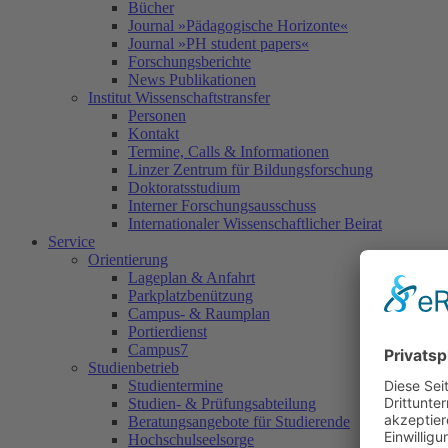
Bücher
Journal »Pädagogische Horizonte«
Journal »PH student papers«
Forschungsberichte
News Publikationen
Institut Wissenschaftstransfer
Personen
Kontakt
Termine, Calls & Informationen
Linzer Zentrum für Bildungsforschung
Doktoratsstudium
Interner Forschungsausschuss
Internationaler Wissenschaftlicher Beirat
Service
Orientierung
Lageplan & Anfahrt
Parkplatzbenützung
Campus- & Raumplan
Portierdienst
Campus7
Studienbetrieb
Studientermine
Studien- & Prüfungsabteilung
Beratungsangebote für Studierende
Hochschulseelsorge