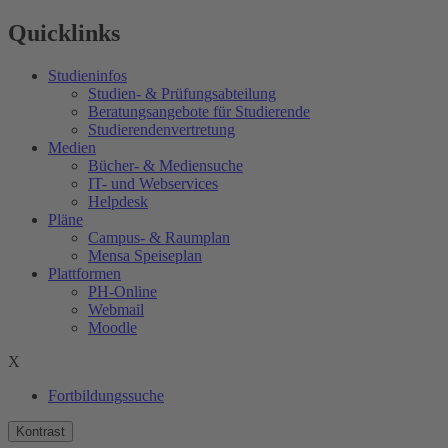
Quicklinks
Studieninfos
Studien- & Prüfungsabteilung
Beratungsangebote für Studierende
Studierendenvertretung
Medien
Bücher- & Mediensuche
IT- und Webservices
Helpdesk
Pläne
Campus- & Raumplan
Mensa Speiseplan
Plattformen
PH-Online
Webmail
Moodle
X
Fortbildungssuche
Kontrast