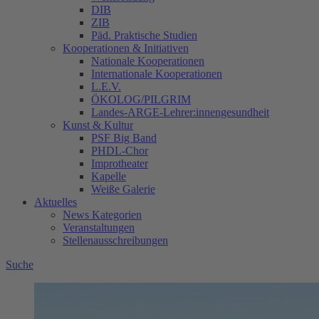
DIB
ZIB
Päd. Praktische Studien
Kooperationen & Initiativen
Nationale Kooperationen
Internationale Kooperationen
L.E.V.
ÖKOLOG/PILGRIM
Landes-ARGE-Lehrer:innengesundheit
Kunst & Kultur
PSF Big Band
PHDL-Chor
Improtheater
Kapelle
Weiße Galerie
Aktuelles
News Kategorien
Veranstaltungen
Stellenausschreibungen
Suche