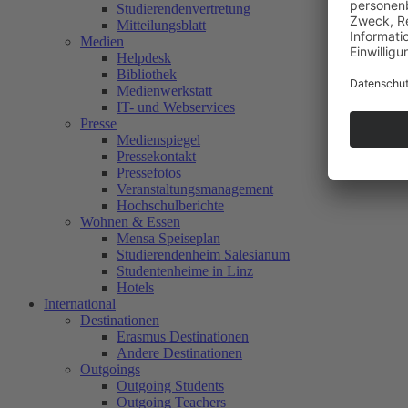
Studierendenvertretung
Mitteilungsblatt
Medien
Helpdesk
Bibliothek
Medienwerkstatt
IT- und Webservices
Presse
Medienspiegel
Pressekontakt
Pressefotos
Veranstaltungsmanagement
Hochschulberichte
Wohnen & Essen
Mensa Speiseplan
Studierendenheim Salesianum
Studentenheime in Linz
Hotels
International
Destinationen
Erasmus Destinationen
Andere Destinationen
Outgoings
Outgoing Students
Outgoing Teachers