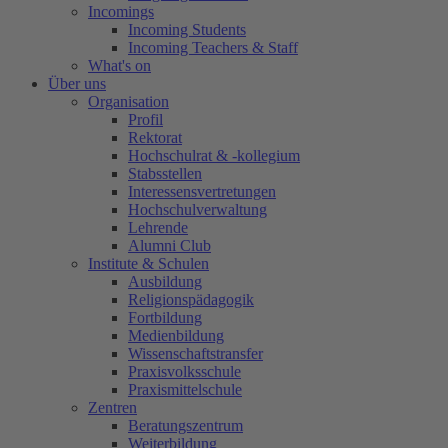
Incomings
Incoming Students
Incoming Teachers & Staff
What's on
Über uns
Organisation
Profil
Rektorat
Hochschulrat & -kollegium
Stabsstellen
Interessensvertretungen
Hochschulverwaltung
Lehrende
Alumni Club
Institute & Schulen
Ausbildung
Religionspädagogik
Fortbildung
Medienbildung
Wissenschaftstransfer
Praxisvolksschule
Praxismittelschule
Zentren
Beratungszentrum
Weiterbildung