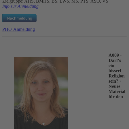
Zielgruppe: AHS, BMHS, BS, LWS, MS, PTS, ASO, VS
Info zur Anmeldung
PHO-Anmeldung
A009 -
Darf‘s
ein
bisserl
Religion
sein?
·
Neues
Material
für den