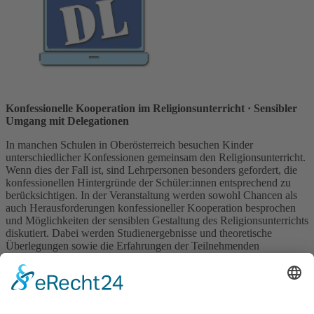
Konfessionelle Kooperation im Religionsunterricht
· Sensibler
Umgang mit Delegationen
In manchen Schulen in Oberösterreich besuchen Kinder
unterschiedlicher Konfessionen gemeinsam den Religionsunterricht.
Wenn dies der Fall ist, sind Lehrpersonen besonders gefordert, die
konfessionellen Hintergründe der Schüler:innen entsprechend zu
berücksichtigen. In der Veranstaltung werden sowohl Chancen als
auch Herausforderungen konfessioneller Kooperation besprochen
und Möglichkeiten der sensiblen Gestaltung des Religionsunterrichts
diskutiert. Dabei werden Studienergebnisse und theoretische
Überlegungen sowie die Erfahrungen der Teilnehmenden
berücksichtigt.
Ref.: Helena Stockinger
Ort: ohne Ortsangabe, online