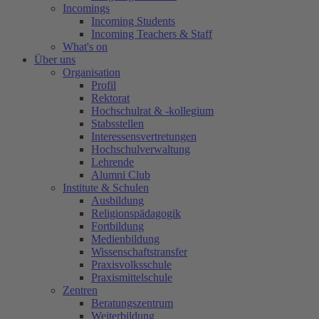
Incomings
Incoming Students
Incoming Teachers & Staff
What's on
Über uns
Organisation
Profil
Rektorat
Hochschulrat & -kollegium
Stabsstellen
Interessensvertretungen
Hochschulverwaltung
Lehrende
Alumni Club
Institute & Schulen
Ausbildung
Religionspädagogik
Fortbildung
Medienbildung
Wissenschaftstransfer
Praxisvolksschule
Praxismittelschule
Zentren
Beratungszentrum
Weiterbildung