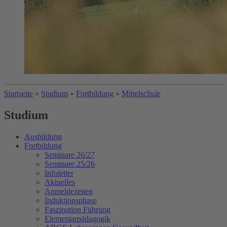
Startseite
»
Studium
»
Fortbildung
»
Mittelschule
Studium
Ausbildung
Fortbildung
Seminare 26/27
Seminare 25/26
Infoletter
Aktuelles
Anmeldezeiten
Induktionsphase
Faszination Führung
Elementarpädagogik