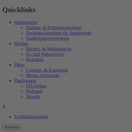
Quicklinks
Studieninfos
Studien- & Prüfungsabteilung
Beratungsangebote für Studierende
Studierendenvertretung
Medien
Bücher- & Mediensuche
IT- und Webservices
Helpdesk
Pläne
Campus- & Raumplan
Mensa Speiseplan
Plattformen
PH-Online
Webmail
Moodle
X
Fortbildungssuche
Kontrast