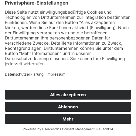
Do. 4.3.2027
15:30 h bis 17:15 h
Zielgruppe: VS, PTS, BS, LWS, AHS, BMHS, MS
Info zur Anmeldung
PHO-Anmeldung
A036 - „Salam – Grüß Gott“- Arbeitskreis 2027
· Offene Gesprächsgruppe christlicher und
muslimischer Religionslehrer:innen
Wie sehen religiöse, gesellschaftliche oder
schulische Fragen aus der Warte der jeweils
„anders“ Betroffenen aus?
Begegnungen lassen uns voneinander lernen und
führen zu mehr Verständnis füreinander.
So nutzen wir auch heuer wieder die Möglichkeit einer
Gesprächsgruppe, in der wir je nach Dringlichkeit vorher
vereinbarte Inhalte oder aktuelle Themen aufgreifen.
Neue und treue Kolleg:innen aller Schultypen sind herzlich
willkommen!