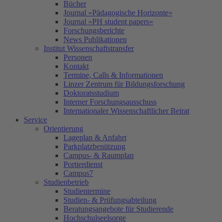
Bücher
Journal »Pädagogische Horizonte«
Journal »PH student papers«
Forschungsberichte
News Publikationen
Institut Wissenschaftstransfer
Personen
Kontakt
Termine, Calls & Informationen
Linzer Zentrum für Bildungsforschung
Doktoratsstudium
Interner Forschungsausschuss
Internationaler Wissenschaftlicher Beirat
Service
Orientierung
Lageplan & Anfahrt
Parkplatzbenützung
Campus- & Raumplan
Portierdienst
Campus7
Studienbetrieb
Studientermine
Studien- & Prüfungsabteilung
Beratungsangebote für Studierende
Hochschulseelsorge