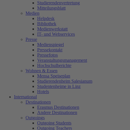
Studierendenvertretung
Mitteilungsblatt
Medien
Helpdesk
Bibliothek
Medienwerkstatt
IT- und Webservices
Presse
Medienspiegel
Pressekontakt
Pressefotos
Veranstaltungsmanagement
Hochschulberichte
Wohnen & Essen
Mensa Speiseplan
Studierendenheim Salesianum
Studentenheime in Linz
Hotels
International
Destinationen
Erasmus Destinationen
Andere Destinationen
Outgoings
Outgoing Students
Outgoing Teachers