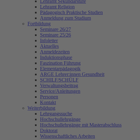
Lehramt Sekundarstufe
Lehramt Religion
Pädagogisch Praktische Studien
Anmeldung zum Studium
Fortbildung
Seminare 26/27
Seminare 25/26
Infoletter
Aktuelles
Anmeldezeiten
Induktionsphase
Faszination Führung
Elementarpädagogik
ARGE Lehrer:innen Gesundheit
SCHILF/SCHÜLF
Verwaltungsbeitrag
Service/Anleitungen
Personen
Kontakt
Weiterbildung
Lehrgangssuche
Hochschullehrgänge
Hochschullehrgänge mit Masterabschluss
Doktorat
Wissenschaftliches Arbeiten