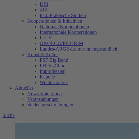
DIB
ZIB
Päd. Praktische Studien
Kooperationen & Initiativen
Nationale Kooperationen
Internationale Kooperationen
L.E.V.
ÖKOLOG/PILGRIM
Landes-ARGE-Lehrer:innengesundheit
Kunst & Kultur
PSF Big Band
PHDL-Chor
Improtheater
Kapelle
Weiße Galerie
Aktuelles
News Kategorien
Veranstaltungen
Stellenausschreibungen
Suche