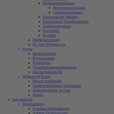
Bibliotheksordnung
Benutzungsordnung
Gebührenordnung
Elektronische Medien
Elektronisch Veröffentlichen
Anleitungsvideos
Formulare
Kontakt
Medienwerkstatt
IT- und Webservices
Presse
Medienspiegel
Pressekontakt
Pressefotos
Veranstaltungsmanagement
Hochschulberichte
Wohnen & Essen
Mensa Speiseplan
Studierendenheim Salesianum
Studentenheime in Linz
Hotels
International
Destinationen
Erasmus Destinationen
Andere Destinationen