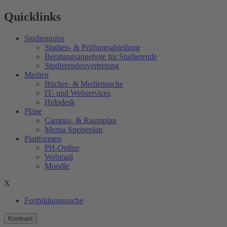
Quicklinks
Studieninfos
Studien- & Prüfungsabteilung
Beratungsangebote für Studierende
Studierendenvertretung
Medien
Bücher- & Mediensuche
IT- und Webservices
Helpdesk
Pläne
Campus- & Raumplan
Mensa Speiseplan
Plattformen
PH-Online
Webmail
Moodle
X
Fortbildungssuche
Kontrast