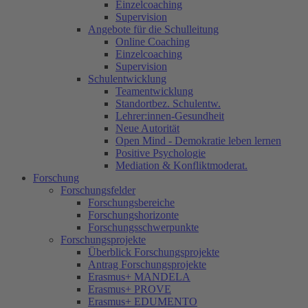
Einzelcoaching
Supervision
Angebote für die Schulleitung
Online Coaching
Einzelcoaching
Supervision
Schulentwicklung
Teamentwicklung
Standortbez. Schulentw.
Lehrer:innen-Gesundheit
Neue Autorität
Open Mind - Demokratie leben lernen
Positive Psychologie
Mediation & Konfliktmoderat.
Forschung
Forschungsfelder
Forschungsbereiche
Forschungshorizonte
Forschungsschwerpunkte
Forschungsprojekte
Überblick Forschungsprojekte
Antrag Forschungsprojekte
Erasmus+ MANDELA
Erasmus+ PROVE
Erasmus+ EDUMENTO