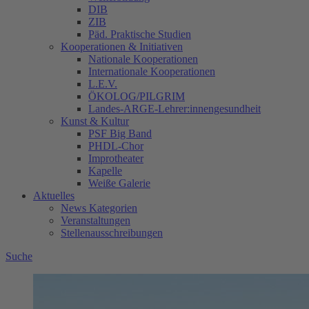
DIB
ZIB
Päd. Praktische Studien
Kooperationen & Initiativen
Nationale Kooperationen
Internationale Kooperationen
L.E.V.
ÖKOLOG/PILGRIM
Landes-ARGE-Lehrer:innengesundheit
Kunst & Kultur
PSF Big Band
PHDL-Chor
Improtheater
Kapelle
Weiße Galerie
Aktuelles
News Kategorien
Veranstaltungen
Stellenausschreibungen
Suche