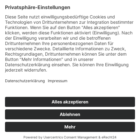
Kooperationen & Initiativen
Nationale Kooperationen
Internationale Kooperationen
L.E.V.
Nachlese
Soziales Engagement
Materialien und Links
Personen
Kontakt
ÖKOLOG/PILGRIM
Aktuelles
Materialien & Links
Personen
Kontakt
Landes-ARGE-Lehrer:innengesundheit
Kunst & Kultur
PSF Big Band
PHDL-Chor
Improtheater
Kapelle
Weiße Galerie
Aktuelles
News Kategorien
Veranstaltungen
Stellenausschreibungen