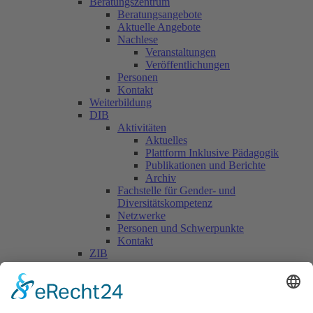
Beratungszentrum
Beratungsangebote
Aktuelle Angebote
Nachlese
Veranstaltungen
Veröffentlichungen
Personen
Kontakt
Weiterbildung
DIB
Aktivitäten
Aktuelles
Plattform Inklusive Pädagogik
Publikationen und Berichte
Archiv
Fachstelle für Gender- und
Diversitätskompetenz
Netzwerke
Personen und Schwerpunkte
Kontakt
ZIB
Päd. Praktische Studien
Päd. Prakt. Studien
Personen
Kontakt