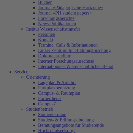
Bücher
Journal »Pädagogische Horizonte«
Journal »PH student papers«
Forschungsberichte
News Publikationen
Institut Wissenschaftstransfer
Personen
Kontakt
Termine, Calls & Informationen
Linzer Zentrum für Bildungsforschung
Doktoratsstudium
Interner Forschungsausschuss
Internationaler Wissenschaftlicher Beirat
Service
Orientierung
Lageplan & Anfahrt
Parkplatzbenützung
Campus- & Raumplan
Portierdienst
Campus7
Studienbetrieb
Studientermine
Studien- & Prüfungsabteilung
Beratungsangebote für Studierende
Hochschulseelsorge