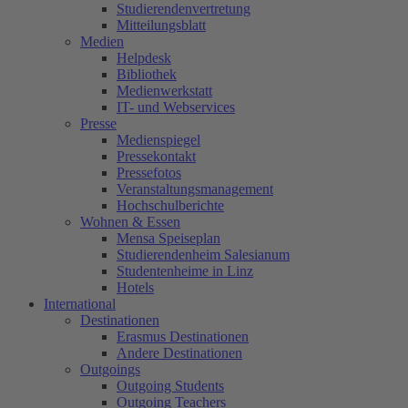
Studierendenvertretung
Mitteilungsblatt
Medien
Helpdesk
Bibliothek
Medienwerkstatt
IT- und Webservices
Presse
Medienspiegel
Pressekontakt
Pressefotos
Veranstaltungsmanagement
Hochschulberichte
Wohnen & Essen
Mensa Speiseplan
Studierendenheim Salesianum
Studentenheime in Linz
Hotels
International
Destinationen
Erasmus Destinationen
Andere Destinationen
Outgoings
Outgoing Students
Outgoing Teachers