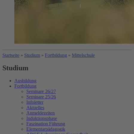
Startseite
»
Studium
»
Fortbildung
»
Mittelschule
Studium
Ausbildung
Fortbildung
Seminare 26/27
Seminare 25/26
Infoletter
Aktuelles
Anmeldezeiten
Induktionsphase
Faszination Führung
Elementarpädagogik