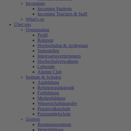
Incomings
Incoming Students
Incoming Teachers & Staff
What's on
Über uns
Organisation
Profil
Rektorat
Hochschulrat & -kollegium
Stabsstellen
Interessensvertretungen
Hochschulverwaltung
Lehrende
Alumni Club
Institute & Schulen
Ausbildung
Religionspädagogik
Fortbildung
Medienbildung
Wissenschaftstransfer
Praxisvolksschule
Praxismittelschule
Zentren
Beratungszentrum
Weiterbildung