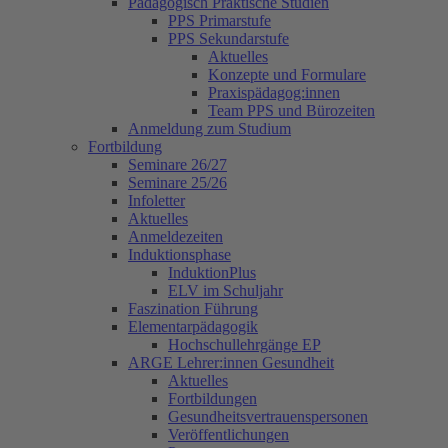
Pädagogisch Praktische Studien
PPS Primarstufe
PPS Sekundarstufe
Aktuelles
Konzepte und Formulare
Praxispädagog:innen
Team PPS und Bürozeiten
Anmeldung zum Studium
Fortbildung
Seminare 26/27
Seminare 25/26
Infoletter
Aktuelles
Anmeldezeiten
Induktionsphase
InduktionPlus
ELV im Schuljahr
Faszination Führung
Elementarpädagogik
Hochschullehrgänge EP
ARGE Lehrer:innen Gesundheit
Aktuelles
Fortbildungen
Gesundheitsvertrauenspersonen
Veröffentlichungen