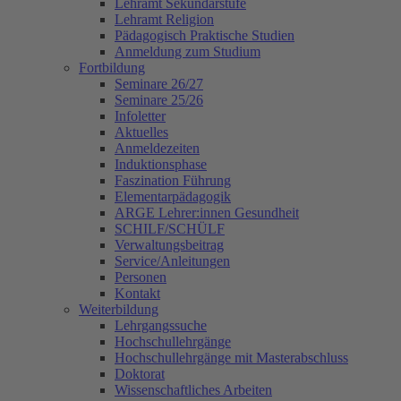
Lehramt Sekundarstufe
Lehramt Religion
Pädagogisch Praktische Studien
Anmeldung zum Studium
Fortbildung
Seminare 26/27
Seminare 25/26
Infoletter
Aktuelles
Anmeldezeiten
Induktionsphase
Faszination Führung
Elementarpädagogik
ARGE Lehrer:innen Gesundheit
SCHILF/SCHÜLF
Verwaltungsbeitrag
Service/Anleitungen
Personen
Kontakt
Weiterbildung
Lehrgangssuche
Hochschullehrgänge
Hochschullehrgänge mit Masterabschluss
Doktorat
Wissenschaftliches Arbeiten