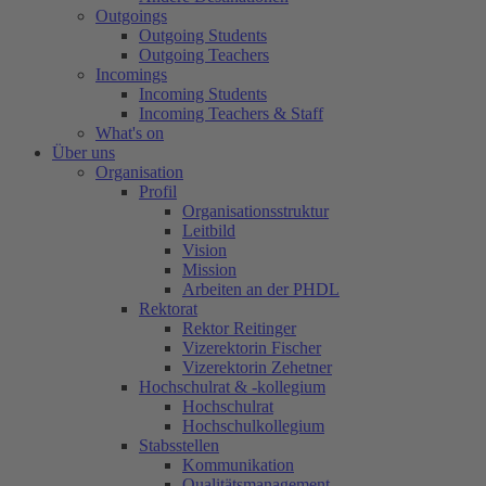
Outgoings
Outgoing Students
Outgoing Teachers
Incomings
Incoming Students
Incoming Teachers & Staff
What's on
Über uns
Organisation
Profil
Organisationsstruktur
Leitbild
Vision
Mission
Arbeiten an der PHDL
Rektorat
Rektor Reitinger
Vizerektorin Fischer
Vizerektorin Zehetner
Hochschulrat & -kollegium
Hochschulrat
Hochschulkollegium
Stabsstellen
Kommunikation
Qualitätsmanagement