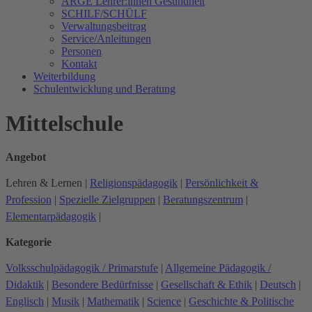
ARGE Lehrer:innen Gesundheit
SCHILF/SCHÜLF
Verwaltungsbeitrag
Service/Anleitungen
Personen
Kontakt
Weiterbildung
Schulentwicklung und Beratung
Mittelschule
Angebot
Lehren & Lernen
|
Religionspädagogik
|
Persönlichkeit &
Profession
|
Spezielle Zielgruppen
|
Beratungszentrum
|
Elementarpädagogik
|
Kategorie
Volksschulpädagogik / Primarstufe
|
Allgemeine Pädagogik /
Didaktik
|
Besondere Bedürfnisse
|
Gesellschaft & Ethik
|
Deutsch
|
Englisch
|
Musik
|
Mathematik
|
Science
|
Geschichte & Politische