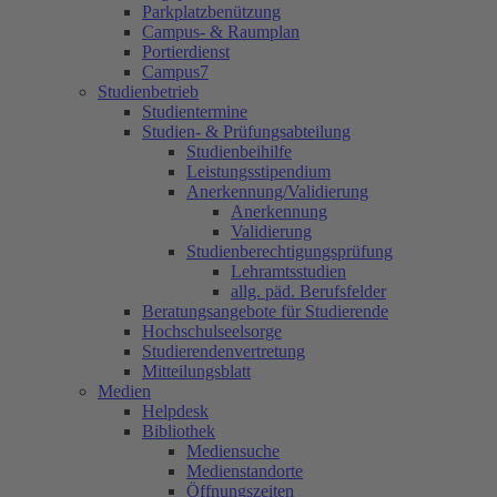
Parkplatzbenützung
Campus- & Raumplan
Portierdienst
Campus7
Studienbetrieb
Studientermine
Studien- & Prüfungsabteilung
Studienbeihilfe
Leistungsstipendium
Anerkennung/Validierung
Anerkennung
Validierung
Studienberechtigungsprüfung
Lehramtsstudien
allg. päd. Berufsfelder
Beratungsangebote für Studierende
Hochschulseelsorge
Studierendenvertretung
Mitteilungsblatt
Medien
Helpdesk
Bibliothek
Mediensuche
Medienstandorte
Öffnungszeiten