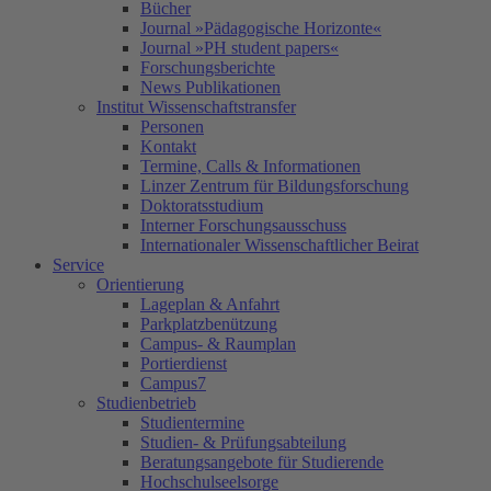
Bücher
Journal »Pädagogische Horizonte«
Journal »PH student papers«
Forschungsberichte
News Publikationen
Institut Wissenschaftstransfer
Personen
Kontakt
Termine, Calls & Informationen
Linzer Zentrum für Bildungsforschung
Doktoratsstudium
Interner Forschungsausschuss
Internationaler Wissenschaftlicher Beirat
Service
Orientierung
Lageplan & Anfahrt
Parkplatzbenützung
Campus- & Raumplan
Portierdienst
Campus7
Studienbetrieb
Studientermine
Studien- & Prüfungsabteilung
Beratungsangebote für Studierende
Hochschulseelsorge