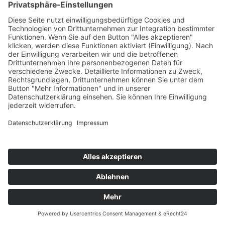
Mi. 4.11.2026
15:00 h bis 18:00 h
Zielgruppe: MS, PTS, ASO, VS
Info zur Anmeldung
PHO-Anmeldung
C010 - Linz, Linz-Land,
Eferding: Methoden für
Bibelgeschichten
·
Didaktische Methoden-
Schatzkiste für
Einsteiger:innen und
Neugierige
Das Erzählen von
(biblischen) Geschichten
ist wesentlich im
Religionsunterricht und
eröffnet einen breiten
Gestaltungsraum, den wir
sprachlich inszenieren,