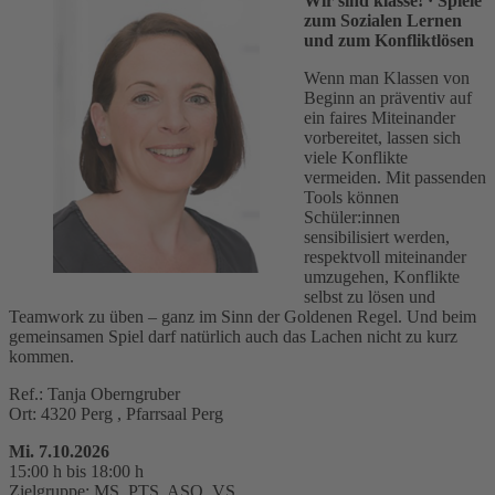
Wir sind klasse!
· Spiele
zum Sozialen Lernen
und zum Konfliktlösen
Wenn man Klassen von
Beginn an präventiv auf
ein faires Miteinander
vorbereitet, lassen sich
viele Konflikte
vermeiden. Mit passenden
Tools können
Schüler:innen
sensibilisiert werden,
respektvoll miteinander
umzugehen, Konflikte
selbst zu lösen und
Teamwork zu üben – ganz im Sinn der Goldenen Regel. Und beim
gemeinsamen Spiel darf natürlich auch das Lachen nicht zu kurz
kommen.
Ref.: Tanja Oberngruber
Ort: 4320 Perg , Pfarrsaal Perg
Mi. 7.10.2026
15:00 h bis 18:00 h
Zielgruppe: MS, PTS, ASO, VS