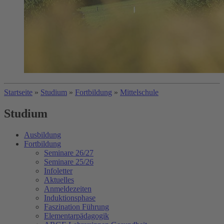
Startseite
»
Studium
»
Fortbildung
»
Mittelschule
Studium
Ausbildung
Fortbildung
Seminare 26/27
Seminare 25/26
Infoletter
Aktuelles
Anmeldezeiten
Induktionsphase
Faszination Führung
Elementarpädagogik