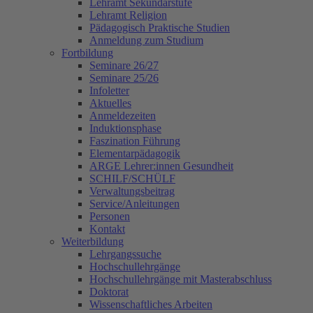
Lehramt Sekundarstufe
Lehramt Religion
Pädagogisch Praktische Studien
Anmeldung zum Studium
Fortbildung
Seminare 26/27
Seminare 25/26
Infoletter
Aktuelles
Anmeldezeiten
Induktionsphase
Faszination Führung
Elementarpädagogik
ARGE Lehrer:innen Gesundheit
SCHILF/SCHÜLF
Verwaltungsbeitrag
Service/Anleitungen
Personen
Kontakt
Weiterbildung
Lehrgangssuche
Hochschullehrgänge
Hochschullehrgänge mit Masterabschluss
Doktorat
Wissenschaftliches Arbeiten