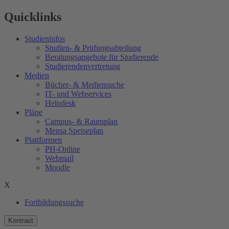
Quicklinks
Studieninfos
Studien- & Prüfungsabteilung
Beratungsangebote für Studierende
Studierendenvertretung
Medien
Bücher- & Mediensuche
IT- und Webservices
Helpdesk
Pläne
Campus- & Raumplan
Mensa Speiseplan
Plattformen
PH-Online
Webmail
Moodle
X
Fortbildungssuche
Kontrast