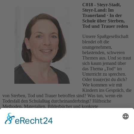
C018 - Steyr-Stadt,
Steyr-Land: Im
Trauerland
· In der
Schule über Sterben,
Tod und Trauer reden
Unsere Spaßgesellschaft
blendet oft die
unangenehmen,
belastenden, schweren
Themen aus. Und so traut
sich kaum jemand über
das Thema „Tod“ im
Unterricht zu sprechen.
Oder trau(er)st du dich?
Wie kommen wir mit
Kindern ins Gespräch, die
von Sterben, Tod und Trauer betroffen sind? Was tun, wenn ein
Todesfall den Schulalltag durcheinanderbringt? Hilfreiche
Methoden, Materialien, Bilderbücher und konkrete
Unterstützungsmöglichkeiten werden vorgestellt und erarbeitet.
Ref.: Tanja Oberngruber
Ort: 4400 Steyr, MS Kopernikusschule