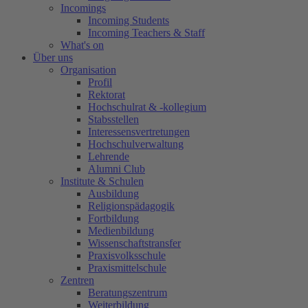
Incomings
Incoming Students
Incoming Teachers & Staff
What's on
Über uns
Organisation
Profil
Rektorat
Hochschulrat & -kollegium
Stabsstellen
Interessensvertretungen
Hochschulverwaltung
Lehrende
Alumni Club
Institute & Schulen
Ausbildung
Religionspädagogik
Fortbildung
Medienbildung
Wissenschaftstransfer
Praxisvolksschule
Praxismittelschule
Zentren
Beratungszentrum
Weiterbildung