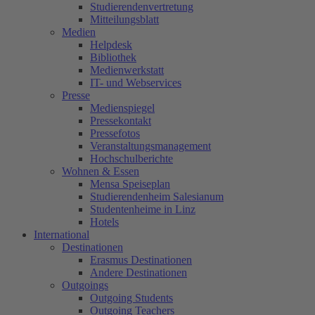
Studierendenvertretung
Mitteilungsblatt
Medien
Helpdesk
Bibliothek
Medienwerkstatt
IT- und Webservices
Presse
Medienspiegel
Pressekontakt
Pressefotos
Veranstaltungsmanagement
Hochschulberichte
Wohnen & Essen
Mensa Speiseplan
Studierendenheim Salesianum
Studentenheime in Linz
Hotels
International
Destinationen
Erasmus Destinationen
Andere Destinationen
Outgoings
Outgoing Students
Outgoing Teachers