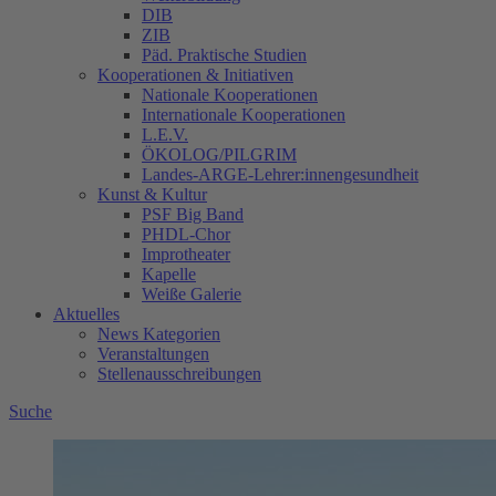
DIB
ZIB
Päd. Praktische Studien
Kooperationen & Initiativen
Nationale Kooperationen
Internationale Kooperationen
L.E.V.
ÖKOLOG/PILGRIM
Landes-ARGE-Lehrer:innengesundheit
Kunst & Kultur
PSF Big Band
PHDL-Chor
Improtheater
Kapelle
Weiße Galerie
Aktuelles
News Kategorien
Veranstaltungen
Stellenausschreibungen
Suche