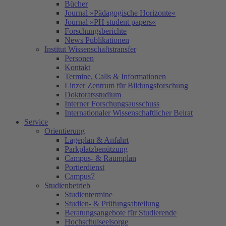
Bücher
Journal »Pädagogische Horizonte«
Journal »PH student papers«
Forschungsberichte
News Publikationen
Institut Wissenschaftstransfer
Personen
Kontakt
Termine, Calls & Informationen
Linzer Zentrum für Bildungsforschung
Doktoratsstudium
Interner Forschungsausschuss
Internationaler Wissenschaftlicher Beirat
Service
Orientierung
Lageplan & Anfahrt
Parkplatzbenützung
Campus- & Raumplan
Portierdienst
Campus7
Studienbetrieb
Studientermine
Studien- & Prüfungsabteilung
Beratungsangebote für Studierende
Hochschulseelsorge