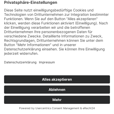
Do. 4.3.2027
15:30 h bis 17:15 h
Zielgruppe: VS, PTS, BS, LWS, AHS, BMHS, MS
Info zur Anmeldung
PHO-Anmeldung
A036 - „Salam – Grüß Gott“- Arbeitskreis 2027
· Offene Gesprächsgruppe christlicher und
muslimischer Religionslehrer:innen
Wie sehen religiöse, gesellschaftliche oder
schulische Fragen aus der Warte der jeweils
„anders“ Betroffenen aus?
Begegnungen lassen uns voneinander lernen und
führen zu mehr Verständnis füreinander.
So nutzen wir auch heuer wieder die Möglichkeit einer
Gesprächsgruppe, in der wir je nach Dringlichkeit vorher
vereinbarte Inhalte oder aktuelle Themen aufgreifen.
Neue und treue Kolleg:innen aller Schultypen sind herzlich
willkommen!