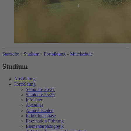
Startseite
»
Studium
»
Fortbildung
»
Mittelschule
Studium
Ausbildung
Fortbildung
Seminare 26/27
Seminare 25/26
Infoletter
Aktuelles
Anmeldezeiten
Induktionsphase
Faszination Führung
Elementarpädagogik