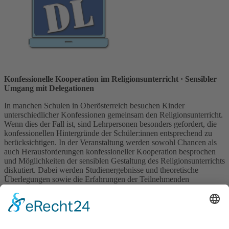
Konfessionelle Kooperation im Religionsunterricht
· Sensibler
Umgang mit Delegationen
In manchen Schulen in Oberösterreich besuchen Kinder
unterschiedlicher Konfessionen gemeinsam den Religionsunterricht.
Wenn dies der Fall ist, sind Lehrpersonen besonders gefordert, die
konfessionellen Hintergründe der Schüler:innen entsprechend zu
berücksichtigen. In der Veranstaltung werden sowohl Chancen als
auch Herausforderungen konfessioneller Kooperation besprochen
und Möglichkeiten der sensiblen Gestaltung des Religionsunterrichts
diskutiert. Dabei werden Studienergebnisse und theoretische
Überlegungen sowie die Erfahrungen der Teilnehmenden
berücksichtigt.
Ref.: Helena Stockinger
Ort: ohne Ortsangabe, online