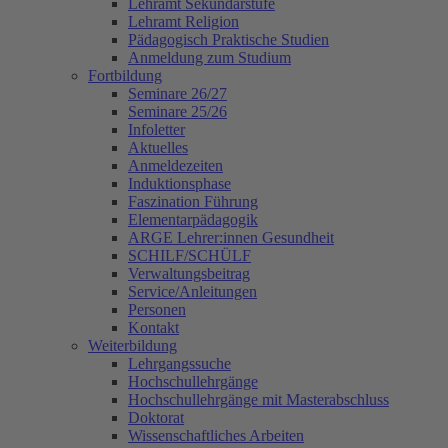
Lehramt Sekundarstufe
Lehramt Religion
Pädagogisch Praktische Studien
Anmeldung zum Studium
Fortbildung
Seminare 26/27
Seminare 25/26
Infoletter
Aktuelles
Anmeldezeiten
Induktionsphase
Faszination Führung
Elementarpädagogik
ARGE Lehrer:innen Gesundheit
SCHILF/SCHÜLF
Verwaltungsbeitrag
Service/Anleitungen
Personen
Kontakt
Weiterbildung
Lehrgangssuche
Hochschullehrgänge
Hochschullehrgänge mit Masterabschluss
Doktorat
Wissenschaftliches Arbeiten