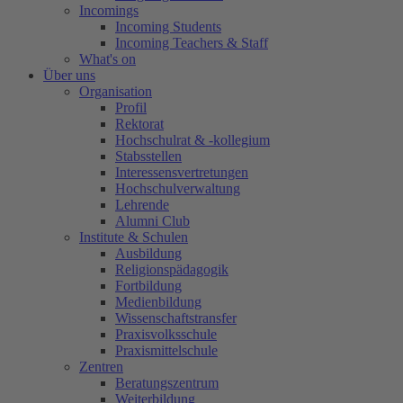
Incomings
Incoming Students
Incoming Teachers & Staff
What's on
Über uns
Organisation
Profil
Rektorat
Hochschulrat & -kollegium
Stabsstellen
Interessensvertretungen
Hochschulverwaltung
Lehrende
Alumni Club
Institute & Schulen
Ausbildung
Religionspädagogik
Fortbildung
Medienbildung
Wissenschaftstransfer
Praxisvolksschule
Praxismittelschule
Zentren
Beratungszentrum
Weiterbildung