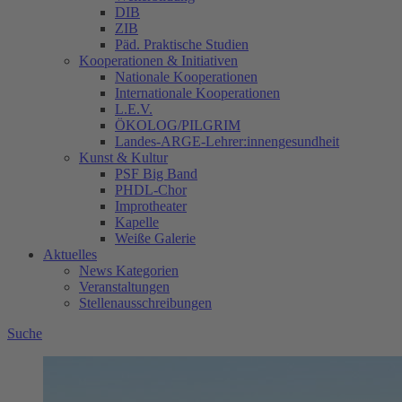
DIB
ZIB
Päd. Praktische Studien
Kooperationen & Initiativen
Nationale Kooperationen
Internationale Kooperationen
L.E.V.
ÖKOLOG/PILGRIM
Landes-ARGE-Lehrer:innengesundheit
Kunst & Kultur
PSF Big Band
PHDL-Chor
Improtheater
Kapelle
Weiße Galerie
Aktuelles
News Kategorien
Veranstaltungen
Stellenausschreibungen
Suche