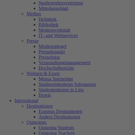
Studierendenvertretung
Mitteilungsblatt
Medien
Helpdesk
Bibliothek
Medienwerkstatt
IT- und Webservices
Presse
Medienspiegel
Pressekontakt
Pressefotos
Veranstaltungsmanagement
Hochschulberichte
Wohnen & Essen
Mensa Speiseplan
Studierendenheim Salesianum
Studentenheime in Linz
Hotels
International
Destinationen
Erasmus Destinationen
Andere Destinationen
Outgoings
Outgoing Students
Outgoing Teachers