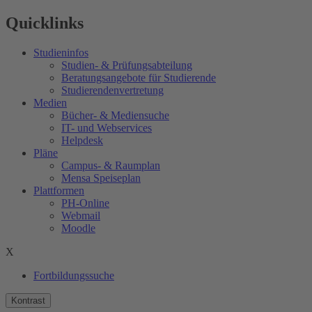
Quicklinks
Studieninfos
Studien- & Prüfungsabteilung
Beratungsangebote für Studierende
Studierendenvertretung
Medien
Bücher- & Mediensuche
IT- und Webservices
Helpdesk
Pläne
Campus- & Raumplan
Mensa Speiseplan
Plattformen
PH-Online
Webmail
Moodle
X
Fortbildungssuche
Kontrast