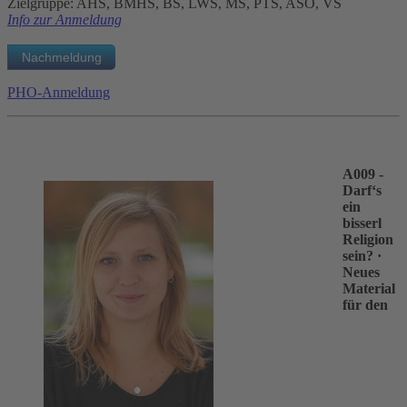
Zielgruppe: AHS, BMHS, BS, LWS, MS, PTS, ASO, VS
Info zur Anmeldung
PHO-Anmeldung
A009 -
Darf‘s
ein
bisserl
Religion
sein?
·
Neues
Material
für den