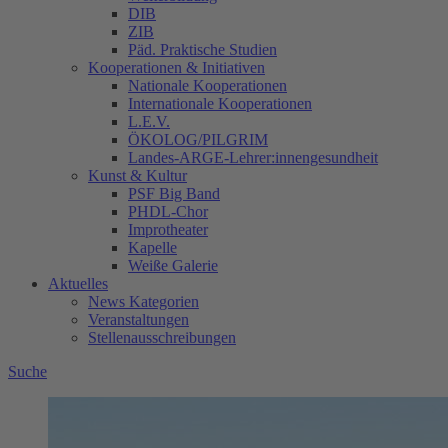
DIB
ZIB
Päd. Praktische Studien
Kooperationen & Initiativen
Nationale Kooperationen
Internationale Kooperationen
L.E.V.
ÖKOLOG/PILGRIM
Landes-ARGE-Lehrer:innengesundheit
Kunst & Kultur
PSF Big Band
PHDL-Chor
Improtheater
Kapelle
Weiße Galerie
Aktuelles
News Kategorien
Veranstaltungen
Stellenausschreibungen
Suche