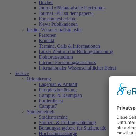
Bücher
Journal »Pädagogische Horizonte«
Journal »PH student papers«
Forschungsberichte
News Publikationen
Institut Wissenschaftstransfer
Personen
Kontakt
Termine, Calls & Informationen
Linzer Zentrum für Bildungsforschung
Doktoratsstudium
Interner Forschungsausschuss
Internationaler Wissenschaftlicher Beirat
Service
Orientierung
Lageplan & Anfahrt
Parkplatzbenützung
Campus- & Raumplan
Portierdienst
Campus7
Studienbetrieb
Studientermine
Studien- & Prüfungsabteilung
Beratungsangebote für Studierende
Hochschulseelsorge