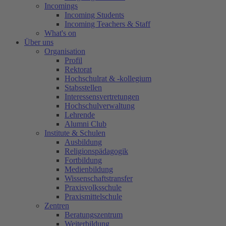
Incomings
Incoming Students
Incoming Teachers & Staff
What's on
Über uns
Organisation
Profil
Rektorat
Hochschulrat & -kollegium
Stabsstellen
Interessensvertretungen
Hochschulverwaltung
Lehrende
Alumni Club
Institute & Schulen
Ausbildung
Religionspädagogik
Fortbildung
Medienbildung
Wissenschaftstransfer
Praxisvolksschule
Praxismittelschule
Zentren
Beratungszentrum
Weiterbildung