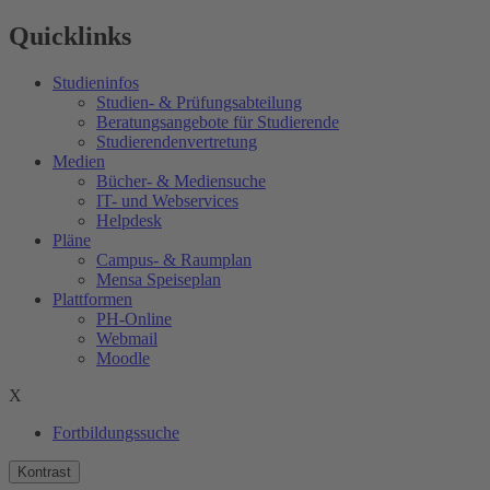
Quicklinks
Studieninfos
Studien- & Prüfungsabteilung
Beratungsangebote für Studierende
Studierendenvertretung
Medien
Bücher- & Mediensuche
IT- und Webservices
Helpdesk
Pläne
Campus- & Raumplan
Mensa Speiseplan
Plattformen
PH-Online
Webmail
Moodle
X
Fortbildungssuche
Kontrast