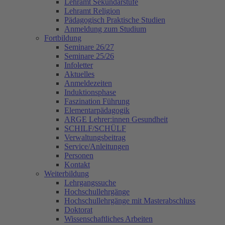
Lehramt Sekundarstufe
Lehramt Religion
Pädagogisch Praktische Studien
Anmeldung zum Studium
Fortbildung
Seminare 26/27
Seminare 25/26
Infoletter
Aktuelles
Anmeldezeiten
Induktionsphase
Faszination Führung
Elementarpädagogik
ARGE Lehrer:innen Gesundheit
SCHILF/SCHÜLF
Verwaltungsbeitrag
Service/Anleitungen
Personen
Kontakt
Weiterbildung
Lehrgangssuche
Hochschullehrgänge
Hochschullehrgänge mit Masterabschluss
Doktorat
Wissenschaftliches Arbeiten