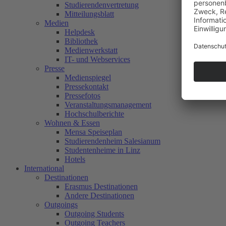
Studierendenvertretung
Mitteilungsblatt
Medien
Helpdesk
Bibliothek
Medienwerkstatt
IT- und Webservices
Presse
Medienspiegel
Pressekontakt
Pressefotos
Veranstaltungsmanagement
Hochschulberichte
Wohnen & Essen
Mensa Speiseplan
Studierendenheim Salesianum
Studentenheime in Linz
Hotels
International
Destinationen
Erasmus Destinationen
Andere Destinationen
Outgoings
Outgoing Students
Outgoing Teachers