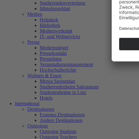
Studierendenvertretung
Mitteilungsblatt
Medien
Helpdesk
Bibliothek
Medienwerkstatt
IT- und Webservices
Presse
Medienspiegel
Pressekontakt
Pressefotos
Veranstaltungsmanagement
Hochschulberichte
Wohnen & Essen
Mensa Speiseplan
Studierendenheim Salesianum
Studentenheime in Linz
Hotels
International
Destinationen
Erasmus Destinationen
Andere Destinationen
Outgoings
Outgoing Students
Outgoing Teachers