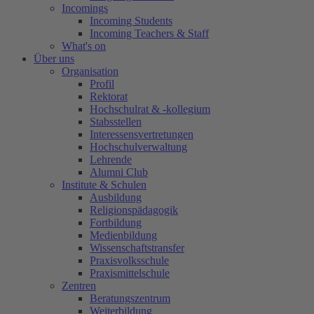
Incomings
Incoming Students
Incoming Teachers & Staff
What's on
Über uns
Organisation
Profil
Rektorat
Hochschulrat & -kollegium
Stabsstellen
Interessensvertretungen
Hochschulverwaltung
Lehrende
Alumni Club
Institute & Schulen
Ausbildung
Religionspädagogik
Fortbildung
Medienbildung
Wissenschaftstransfer
Praxisvolksschule
Praxismittelschule
Zentren
Beratungszentrum
Weiterbildung