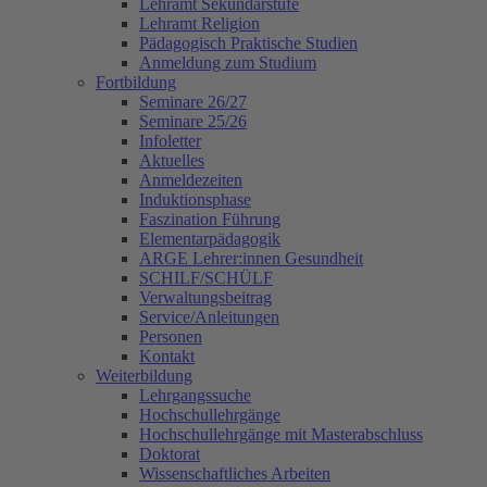
Lehramt Sekundarstufe
Lehramt Religion
Pädagogisch Praktische Studien
Anmeldung zum Studium
Fortbildung
Seminare 26/27
Seminare 25/26
Infoletter
Aktuelles
Anmeldezeiten
Induktionsphase
Faszination Führung
Elementarpädagogik
ARGE Lehrer:innen Gesundheit
SCHILF/SCHÜLF
Verwaltungsbeitrag
Service/Anleitungen
Personen
Kontakt
Weiterbildung
Lehrgangssuche
Hochschullehrgänge
Hochschullehrgänge mit Masterabschluss
Doktorat
Wissenschaftliches Arbeiten