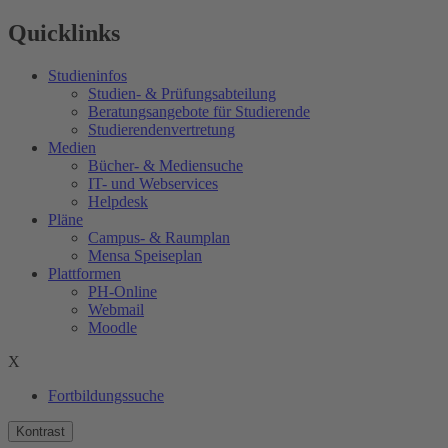
Quicklinks
Studieninfos
Studien- & Prüfungsabteilung
Beratungsangebote für Studierende
Studierendenvertretung
Medien
Bücher- & Mediensuche
IT- und Webservices
Helpdesk
Pläne
Campus- & Raumplan
Mensa Speiseplan
Plattformen
PH-Online
Webmail
Moodle
X
Fortbildungssuche
Kontrast