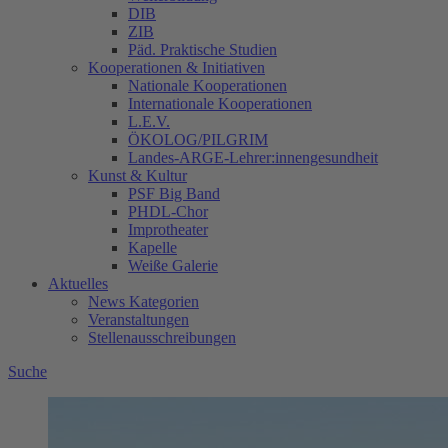
DIB
ZIB
Päd. Praktische Studien
Kooperationen & Initiativen
Nationale Kooperationen
Internationale Kooperationen
L.E.V.
ÖKOLOG/PILGRIM
Landes-ARGE-Lehrer:innengesundheit
Kunst & Kultur
PSF Big Band
PHDL-Chor
Improtheater
Kapelle
Weiße Galerie
Aktuelles
News Kategorien
Veranstaltungen
Stellenausschreibungen
Suche