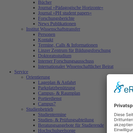
Bücher
Journal »Pädagogische Horizonte«
Journal »PH student papers«
Forschungsberichte
News Publikationen
Institut Wissenschaftstransfer
Personen
Kontakt
Termine, Calls & Informationen
Linzer Zentrum für Bildungsforschung
Doktoratsstudium
Interner Forschungsausschuss
Internationaler Wissenschaftlicher Beirat
Service
Orientierung
Lageplan & Anfahrt
Parkplatzbenützung
Campus- & Raumplan
Portierdienst
Campus7
Studienbetrieb
Studientermine
Studien- & Prüfungsabteilung
Beratungsangebote für Studierende
Hochschulseelsorge