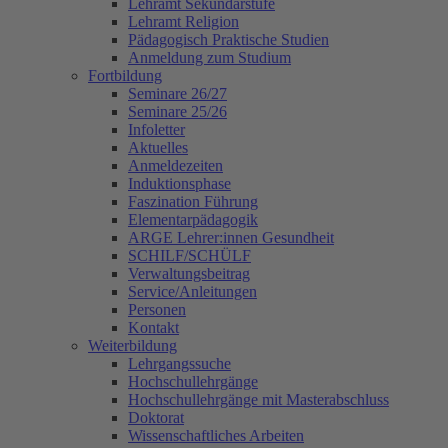
Lehramt Sekundarstufe
Lehramt Religion
Pädagogisch Praktische Studien
Anmeldung zum Studium
Fortbildung
Seminare 26/27
Seminare 25/26
Infoletter
Aktuelles
Anmeldezeiten
Induktionsphase
Faszination Führung
Elementarpädagogik
ARGE Lehrer:innen Gesundheit
SCHILF/SCHÜLF
Verwaltungsbeitrag
Service/Anleitungen
Personen
Kontakt
Weiterbildung
Lehrgangssuche
Hochschullehrgänge
Hochschullehrgänge mit Masterabschluss
Doktorat
Wissenschaftliches Arbeiten