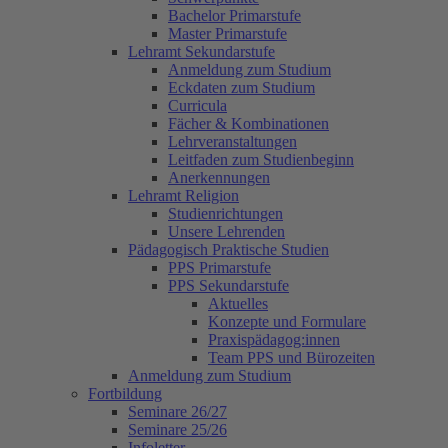
Bachelor Primarstufe
Master Primarstufe
Lehramt Sekundarstufe
Anmeldung zum Studium
Eckdaten zum Studium
Curricula
Fächer & Kombinationen
Lehrveranstaltungen
Leitfaden zum Studienbeginn
Anerkennungen
Lehramt Religion
Studienrichtungen
Unsere Lehrenden
Pädagogisch Praktische Studien
PPS Primarstufe
PPS Sekundarstufe
Aktuelles
Konzepte und Formulare
Praxispädagog:innen
Team PPS und Bürozeiten
Anmeldung zum Studium
Fortbildung
Seminare 26/27
Seminare 25/26
Infoletter