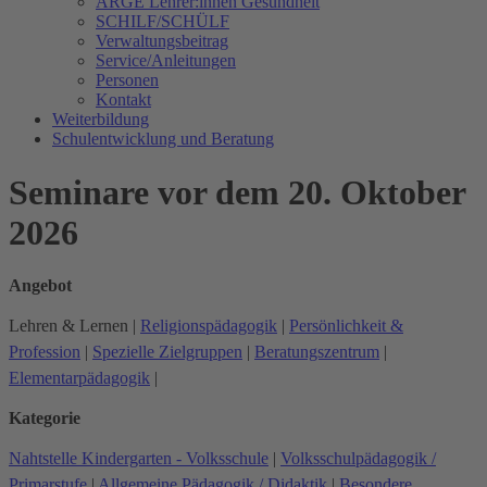
ARGE Lehrer:innen Gesundheit
SCHILF/SCHÜLF
Verwaltungsbeitrag
Service/Anleitungen
Personen
Kontakt
Weiterbildung
Schulentwicklung und Beratung
Seminare vor dem 20. Oktober
2026
Angebot
Lehren & Lernen
|
Religionspädagogik
|
Persönlichkeit &
Profession
|
Spezielle Zielgruppen
|
Beratungszentrum
|
Elementarpädagogik
|
Kategorie
Nahtstelle Kindergarten - Volksschule
|
Volksschulpädagogik /
Primarstufe
|
Allgemeine Pädagogik / Didaktik
|
Besondere