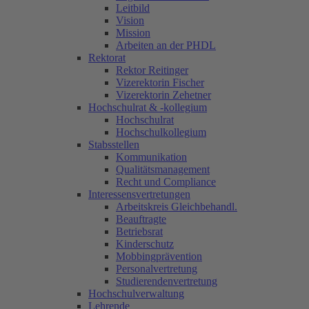
Leitbild
Vision
Mission
Arbeiten an der PHDL
Rektorat
Rektor Reitinger
Vizerektorin Fischer
Vizerektorin Zehetner
Hochschulrat & -kollegium
Hochschulrat
Hochschulkollegium
Stabsstellen
Kommunikation
Qualitätsmanagement
Recht und Compliance
Interessensvertretungen
Arbeitskreis Gleichbehandl.
Beauftragte
Betriebsrat
Kinderschutz
Mobbingprävention
Personalvertretung
Studierendenvertretung
Hochschulverwaltung
Lehrende