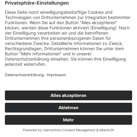
Plattform Inklusive Pädagogik
Publikationen und Berichte
Archiv
Fachstelle für Gender- und
Diversitätskompetenz
Netzwerke
Personen und Schwerpunkte
Kontakt
ZIB
Päd. Praktische Studien
Päd. Prakt. Studien
Personen
Kontakt
Kooperationen & Initiativen
Nationale Kooperationen
Internationale Kooperationen
L.E.V.
Nachlese
Soziales Engagement
Materialien und Links
Personen
Kontakt
ÖKOLOG/PILGRIM
Aktuelles