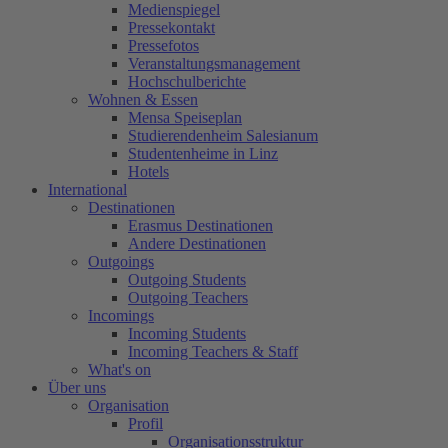
Medienspiegel
Pressekontakt
Pressefotos
Veranstaltungsmanagement
Hochschulberichte
Wohnen & Essen
Mensa Speiseplan
Studierendenheim Salesianum
Studentenheime in Linz
Hotels
International
Destinationen
Erasmus Destinationen
Andere Destinationen
Outgoings
Outgoing Students
Outgoing Teachers
Incomings
Incoming Students
Incoming Teachers & Staff
What's on
Über uns
Organisation
Profil
Organisationsstruktur