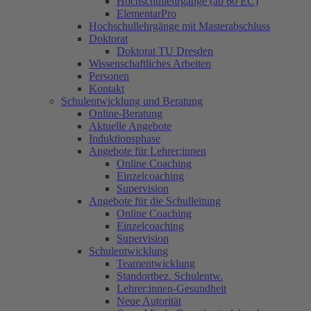
Hochschullehrgänge (ab 60 EC)
ElementarPro
Hochschullehrgänge mit Masterabschluss
Doktorat
Doktorat TU Dresden
Wissenschaftliches Arbeiten
Personen
Kontakt
Schulentwicklung und Beratung
Online-Beratung
Aktuelle Angebote
Induktionsphase
Angebote für Lehrer:innen
Online Coaching
Einzelcoaching
Supervision
Angebote für die Schulleitung
Online Coaching
Einzelcoaching
Supervision
Schulentwicklung
Teamentwicklung
Standortbez. Schulentw.
Lehrer:innen-Gesundheit
Neue Autorität