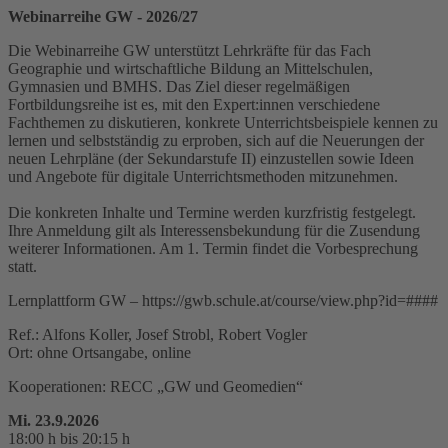
Webinarreihe GW - 2026/27
Die Webinarreihe GW unterstützt Lehrkräfte für das Fach
Geographie und wirtschaftliche Bildung an Mittelschulen,
Gymnasien und BMHS. Das Ziel dieser regelmäßigen
Fortbildungsreihe ist es, mit den Expert:innen verschiedene
Fachthemen zu diskutieren, konkrete Unterrichtsbeispiele kennen zu
lernen und selbstständig zu erproben, sich auf die Neuerungen der
neuen Lehrpläne (der Sekundarstufe II) einzustellen sowie Ideen
und Angebote für digitale Unterrichtsmethoden mitzunehmen.
Die konkreten Inhalte und Termine werden kurzfristig festgelegt.
Ihre Anmeldung gilt als Interessensbekundung für die Zusendung
weiterer Informationen. Am 1. Termin findet die Vorbesprechung
statt.
Lernplattform GW – https://gwb.schule.at/course/view.php?id=####
Ref.: Alfons Koller, Josef Strobl, Robert Vogler
Ort: ohne Ortsangabe, online
Kooperationen: RECC „GW und Geomedien“
Mi. 23.9.2026
18:00 h bis 20:15 h