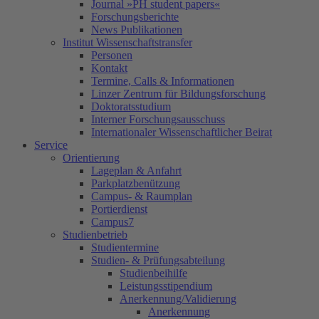
Journal »PH student papers«
Forschungsberichte
News Publikationen
Institut Wissenschaftstransfer
Personen
Kontakt
Termine, Calls & Informationen
Linzer Zentrum für Bildungsforschung
Doktoratsstudium
Interner Forschungsausschuss
Internationaler Wissenschaftlicher Beirat
Service
Orientierung
Lageplan & Anfahrt
Parkplatzbenützung
Campus- & Raumplan
Portierdienst
Campus7
Studienbetrieb
Studientermine
Studien- & Prüfungsabteilung
Studienbeihilfe
Leistungsstipendium
Anerkennung/Validierung
Anerkennung