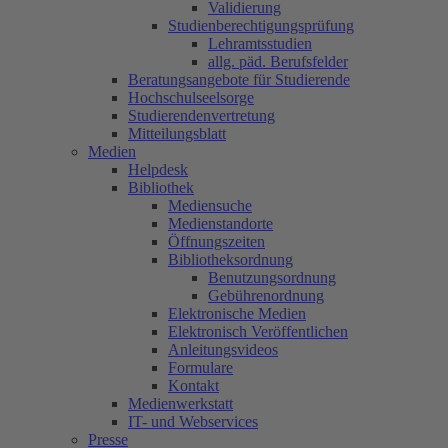
Validierung
Studienberechtigungsprüfung
Lehramtsstudien
allg. päd. Berufsfelder
Beratungsangebote für Studierende
Hochschulseelsorge
Studierendenvertretung
Mitteilungsblatt
Medien
Helpdesk
Bibliothek
Mediensuche
Medienstandorte
Öffnungszeiten
Bibliotheksordnung
Benutzungsordnung
Gebührenordnung
Elektronische Medien
Elektronisch Veröffentlichen
Anleitungsvideos
Formulare
Kontakt
Medienwerkstatt
IT- und Webservices
Presse