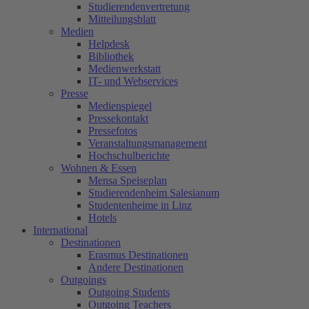
Studierendenvertretung
Mitteilungsblatt
Medien
Helpdesk
Bibliothek
Medienwerkstatt
IT- und Webservices
Presse
Medienspiegel
Pressekontakt
Pressefotos
Veranstaltungsmanagement
Hochschulberichte
Wohnen & Essen
Mensa Speiseplan
Studierendenheim Salesianum
Studentenheime in Linz
Hotels
International
Destinationen
Erasmus Destinationen
Andere Destinationen
Outgoings
Outgoing Students
Outgoing Teachers