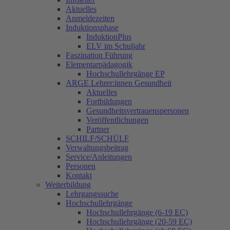
Aktuelles
Anmeldezeiten
Induktionsphase
InduktionPlus
ELV im Schuljahr
Faszination Führung
Elementarpädagogik
Hochschullehrgänge EP
ARGE Lehrer:innen Gesundheit
Aktuelles
Fortbildungen
Gesundheitsvertrauenspersonen
Veröffentlichungen
Partner
SCHILF/SCHÜLF
Verwaltungsbeitrag
Service/Anleitungen
Personen
Kontakt
Weiterbildung
Lehrgangssuche
Hochschullehrgänge
Hochschullehrgänge (6-19 EC)
Hochschullehrgänge (20-59 EC)