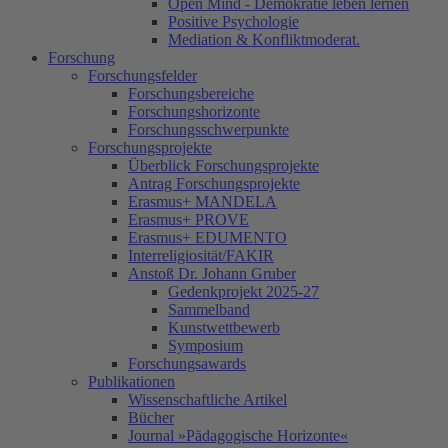
Open Mind - Demokratie leben lernen
Positive Psychologie
Mediation & Konfliktmoderat.
Forschung
Forschungsfelder
Forschungsbereiche
Forschungshorizonte
Forschungsschwerpunkte
Forschungsprojekte
Überblick Forschungsprojekte
Antrag Forschungsprojekte
Erasmus+ MANDELA
Erasmus+ PROVE
Erasmus+ EDUMENTO
Interreligiosität/FAKIR
Anstoß Dr. Johann Gruber
Gedenkprojekt 2025-27
Sammelband
Kunstwettbewerb
Symposium
Forschungsawards
Publikationen
Wissenschaftliche Artikel
Bücher
Journal »Pädagogische Horizonte«