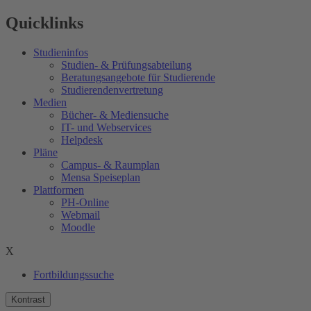
Quicklinks
Studieninfos
Studien- & Prüfungsabteilung
Beratungsangebote für Studierende
Studierendenvertretung
Medien
Bücher- & Mediensuche
IT- und Webservices
Helpdesk
Pläne
Campus- & Raumplan
Mensa Speiseplan
Plattformen
PH-Online
Webmail
Moodle
X
Fortbildungssuche
Kontrast