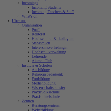
Incomings
Incoming Students
Incoming Teachers & Staff
What's on
Über uns
Organisation
Profil
Rektorat
Hochschulrat & -kollegium
Stabsstellen
Interessensvertretungen
Hochschulverwaltung
Lehrende
Alumni Club
Institute & Schulen
Ausbildung
Religionspädagogik
Fortbildung
Medienbildung
Wissenschaftstransfer
Praxisvolksschule
Praxismittelschule
Zentren
Beratungszentrum
Weiterbildung