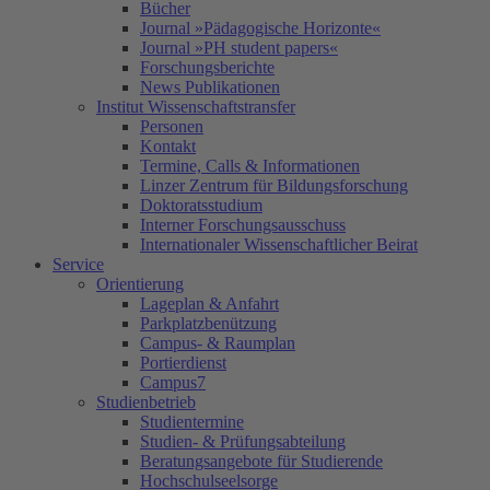
Bücher
Journal »Pädagogische Horizonte«
Journal »PH student papers«
Forschungsberichte
News Publikationen
Institut Wissenschaftstransfer
Personen
Kontakt
Termine, Calls & Informationen
Linzer Zentrum für Bildungsforschung
Doktoratsstudium
Interner Forschungsausschuss
Internationaler Wissenschaftlicher Beirat
Service
Orientierung
Lageplan & Anfahrt
Parkplatzbenützung
Campus- & Raumplan
Portierdienst
Campus7
Studienbetrieb
Studientermine
Studien- & Prüfungsabteilung
Beratungsangebote für Studierende
Hochschulseelsorge