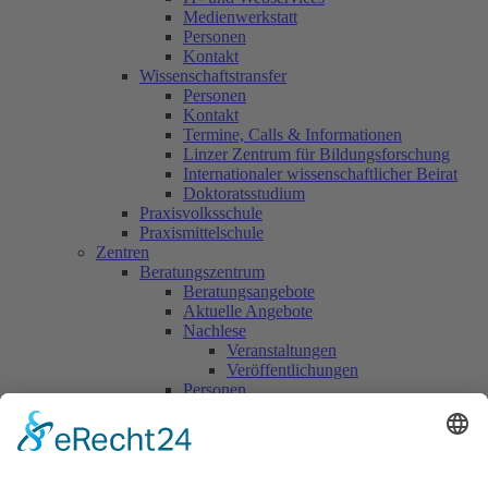
Medienwerkstatt
Personen
Kontakt
Wissenschaftstransfer
Personen
Kontakt
Termine, Calls & Informationen
Linzer Zentrum für Bildungsforschung
Internationaler wissenschaftlicher Beirat
Doktoratsstudium
Praxisvolksschule
Praxismittelschule
Zentren
Beratungszentrum
Beratungsangebote
Aktuelle Angebote
Nachlese
Veranstaltungen
Veröffentlichungen
Personen
Kontakt
Weiterbildung
DIB
Aktivitäten
Aktuelles