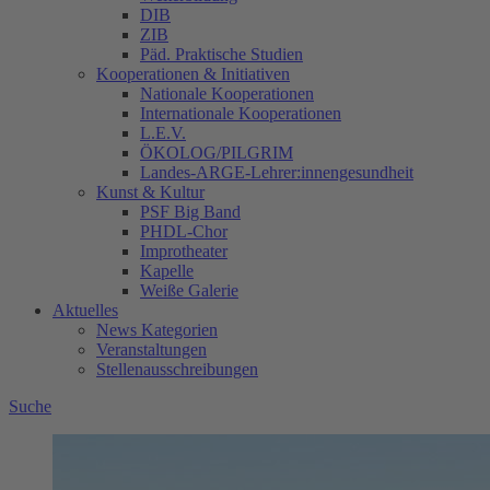
DIB
ZIB
Päd. Praktische Studien
Kooperationen & Initiativen
Nationale Kooperationen
Internationale Kooperationen
L.E.V.
ÖKOLOG/PILGRIM
Landes-ARGE-Lehrer:innengesundheit
Kunst & Kultur
PSF Big Band
PHDL-Chor
Improtheater
Kapelle
Weiße Galerie
Aktuelles
News Kategorien
Veranstaltungen
Stellenausschreibungen
Suche