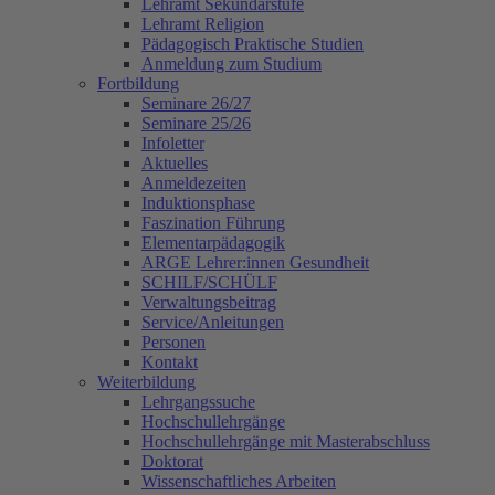
Lehramt Sekundarstufe
Lehramt Religion
Pädagogisch Praktische Studien
Anmeldung zum Studium
Fortbildung
Seminare 26/27
Seminare 25/26
Infoletter
Aktuelles
Anmeldezeiten
Induktionsphase
Faszination Führung
Elementarpädagogik
ARGE Lehrer:innen Gesundheit
SCHILF/SCHÜLF
Verwaltungsbeitrag
Service/Anleitungen
Personen
Kontakt
Weiterbildung
Lehrgangssuche
Hochschullehrgänge
Hochschullehrgänge mit Masterabschluss
Doktorat
Wissenschaftliches Arbeiten