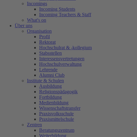
Incomings
Incoming Students
Incoming Teachers & Staff
What's on
Über uns
Organisation
Profil
Rektorat
Hochschulrat & -kollegium
Stabsstellen
Interessensvertretungen
Hochschulverwaltung
Lehrende
Alumni Club
Institute & Schulen
Ausbildung
Religionspädagogik
Fortbildung
Medienbildung
Wissenschaftstransfer
Praxisvolksschule
Praxismittelschule
Zentren
Beratungszentrum
Weiterbildung