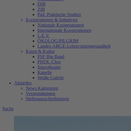
DIB
ZIB
Päd. Praktische Studien
Kooperationen & Initiativen
Nationale Kooperationen
Internationale Kooperationen
L.E.V.
ÖKOLOG/PILGRIM
Landes-ARGE-Lehrer:innengesundheit
Kunst & Kultur
PSF Big Band
PHDL-Chor
Improtheater
Kapelle
Weiße Galerie
Aktuelles
News Kategorien
Veranstaltungen
Stellenausschreibungen
Suche