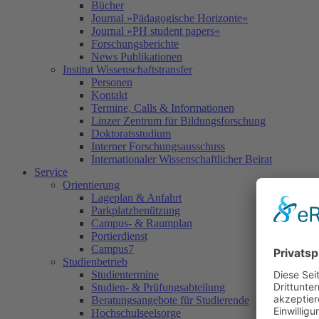
Bücher
Journal »Pädagogische Horizonte«
Journal »PH student papers«
Forschungsberichte
News Publikationen
Institut Wissenschaftstransfer
Personen
Kontakt
Termine, Calls & Informationen
Linzer Zentrum für Bildungsforschung
Doktoratsstudium
Interner Forschungsausschuss
Internationaler Wissenschaftlicher Beirat
Service
Orientierung
Lageplan & Anfahrt
Parkplatzbenützung
Campus- & Raumplan
Portierdienst
Campus7
Studienbetrieb
Studientermine
Studien- & Prüfungsabteilung
Beratungsangebote für Studierende
Hochschulseelsorge