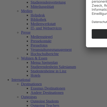
Studierendenvertretung
Mitteilungsblatt
Medien
Helpdesk
Bibliothek
Medienwerkstatt
IT- und Webservices
Presse
Medienspiegel
Pressekontakt
Pressefotos
Veranstaltungsmanagement
Hochschulberichte
Wohnen & Essen
Mensa Speiseplan
Studierendenheim Salesianum
Studentenheime in Linz
Hotels
International
Destinationen
Erasmus Destinationen
Andere Destinationen
Outgoings
Outgoing Students
Outgoing Teachers