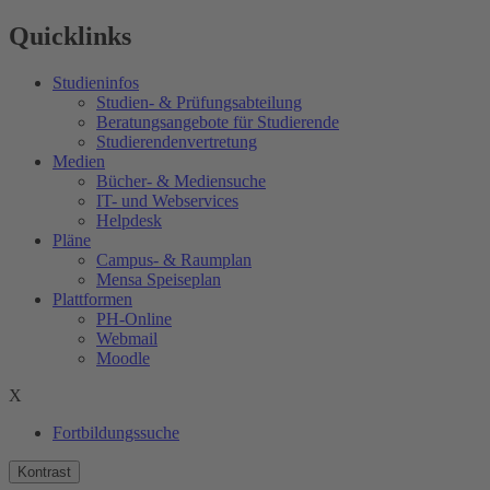
Quicklinks
Studieninfos
Studien- & Prüfungsabteilung
Beratungsangebote für Studierende
Studierendenvertretung
Medien
Bücher- & Mediensuche
IT- und Webservices
Helpdesk
Pläne
Campus- & Raumplan
Mensa Speiseplan
Plattformen
PH-Online
Webmail
Moodle
X
Fortbildungssuche
Kontrast