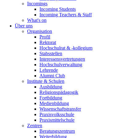
Incomings
Incoming Students
Incoming Teachers & Staff
What's on
Über uns
Organisation
Profil
Rektorat
Hochschulrat & -kollegium
Stabsstellen
Interessensvertretungen
Hochschulverwaltung
Lehrende
Alumni Club
Institute & Schulen
Ausbildung
Religionspädagogik
Fortbildung
Medienbildung
Wissenschaftstransfer
Praxisvolksschule
Praxismittelschule
Zentren
Beratungszentrum
Weiterbildung