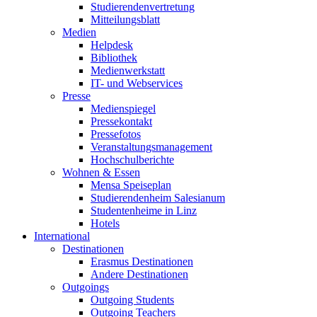
Studierendenvertretung
Mitteilungsblatt
Medien
Helpdesk
Bibliothek
Medienwerkstatt
IT- und Webservices
Presse
Medienspiegel
Pressekontakt
Pressefotos
Veranstaltungsmanagement
Hochschulberichte
Wohnen & Essen
Mensa Speiseplan
Studierendenheim Salesianum
Studentenheime in Linz
Hotels
International
Destinationen
Erasmus Destinationen
Andere Destinationen
Outgoings
Outgoing Students
Outgoing Teachers