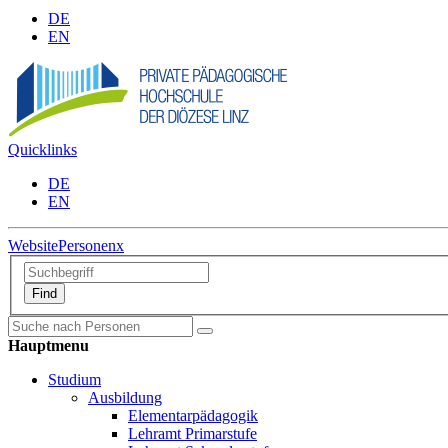
DE
EN
Quicklinks
DE
EN
Website
Personen
x
Hauptmenu
Studium
Ausbildung
Elementarpädagogik
Lehramt Primarstufe