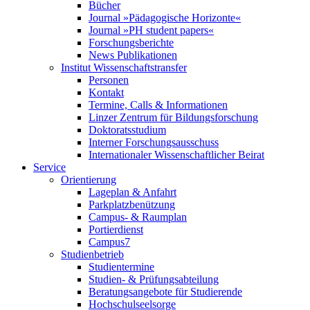
Bücher
Journal »Pädagogische Horizonte«
Journal »PH student papers«
Forschungsberichte
News Publikationen
Institut Wissenschaftstransfer
Personen
Kontakt
Termine, Calls & Informationen
Linzer Zentrum für Bildungsforschung
Doktoratsstudium
Interner Forschungsausschuss
Internationaler Wissenschaftlicher Beirat
Service
Orientierung
Lageplan & Anfahrt
Parkplatzbenützung
Campus- & Raumplan
Portierdienst
Campus7
Studienbetrieb
Studientermine
Studien- & Prüfungsabteilung
Beratungsangebote für Studierende
Hochschulseelsorge