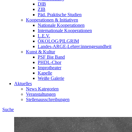
DIB
ZIB
Päd. Praktische Studien
Kooperationen & Initiativen
Nationale Kooperationen
Internationale Kooperationen
L.E.V.
ÖKOLOG/PILGRIM
Landes-ARGE-Lehrer:innengesundheit
Kunst & Kultur
PSF Big Band
PHDL-Chor
Improtheater
Kapelle
Weiße Galerie
Aktuelles
News Kategorien
Veranstaltungen
Stellenausschreibungen
Suche