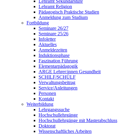
Lehramt Sekundarstufe
Lehramt Religion
Pädagogisch Praktische Studien
Anmeldung zum Studium
Fortbildung
Seminare 26/27
Seminare 25/26
Infoletter
Aktuelles
Anmeldezeiten
Induktionsphase
Faszination Führung
Elementarpädagogik
ARGE Lehrer:innen Gesundheit
SCHILF/SCHÜLF
Verwaltungsbeitrag
Service/Anleitungen
Personen
Kontakt
Weiterbildung
Lehrgangssuche
Hochschullehrgänge
Hochschullehrgänge mit Masterabschluss
Doktorat
Wissenschaftliches Arbeiten