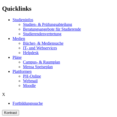
Quicklinks
Studieninfos
Studien- & Prüfungsabteilung
Beratungsangebote für Studierende
Studierendenvertretung
Medien
Bücher- & Mediensuche
IT- und Webservices
Helpdesk
Pläne
Campus- & Raumplan
Mensa Speiseplan
Plattformen
PH-Online
Webmail
Moodle
X
Fortbildungssuche
Kontrast