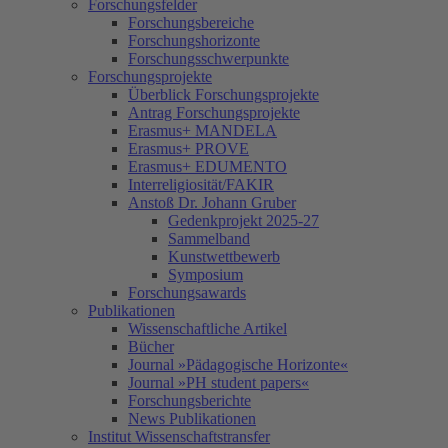
Forschungsfelder
Forschungsbereiche
Forschungshorizonte
Forschungsschwerpunkte
Forschungsprojekte
Überblick Forschungsprojekte
Antrag Forschungsprojekte
Erasmus+ MANDELA
Erasmus+ PROVE
Erasmus+ EDUMENTO
Interreligiosität/FAKIR
Anstoß Dr. Johann Gruber
Gedenkprojekt 2025-27
Sammelband
Kunstwettbewerb
Symposium
Forschungsawards
Publikationen
Wissenschaftliche Artikel
Bücher
Journal »Pädagogische Horizonte«
Journal »PH student papers«
Forschungsberichte
News Publikationen
Institut Wissenschaftstransfer