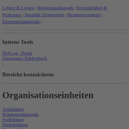
Lehren & Lernen
|
Religionspädagogik
|
Persönlichkeit &
Profession
|
Spezielle Zielgruppen
|
Beratungszentrum
|
Elementarpädagogik
|
Interne Tools
DiALog - Portal
Diözesanes Telefonbuch
.
Bereiche kontaktieren
Organisationseinheiten
Ausbildung
Religionspädagogik
Fortbildung
Weiterbildung