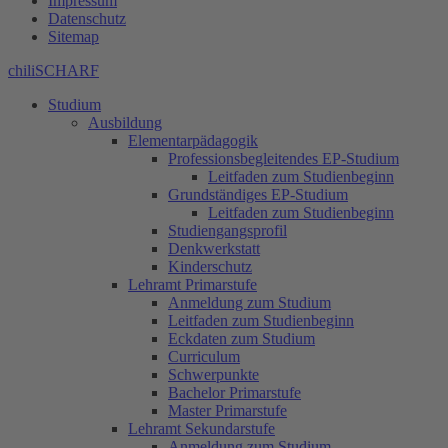
Impressum
Datenschutz
Sitemap
chiliSCHARF
Studium
Ausbildung
Elementarpädagogik
Professionsbegleitendes EP-Studium
Leitfaden zum Studienbeginn
Grundständiges EP-Studium
Leitfaden zum Studienbeginn
Studiengangsprofil
Denkwerkstatt
Kinderschutz
Lehramt Primarstufe
Anmeldung zum Studium
Leitfaden zum Studienbeginn
Eckdaten zum Studium
Curriculum
Schwerpunkte
Bachelor Primarstufe
Master Primarstufe
Lehramt Sekundarstufe
Anmeldung zum Studium