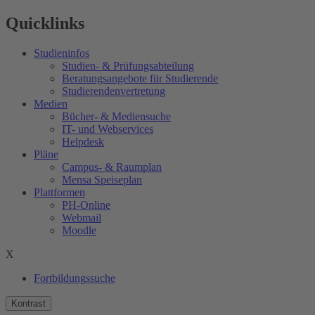
Quicklinks
Studieninfos
Studien- & Prüfungsabteilung
Beratungsangebote für Studierende
Studierendenvertretung
Medien
Bücher- & Mediensuche
IT- und Webservices
Helpdesk
Pläne
Campus- & Raumplan
Mensa Speiseplan
Plattformen
PH-Online
Webmail
Moodle
X
Fortbildungssuche
Kontrast