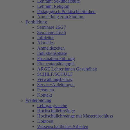
Lehramt Sekundarstufe
Lehramt Religion
Pädagogisch Praktische Studien
Anmeldung zum Studium
Fortbildung
Seminare 26/27
Seminare 25/26
Infoletter
Aktuelles
Anmeldezeiten
Induktionsphase
Faszination Führung
Elementarpädagogik
ARGE Lehrer:innen Gesundheit
SCHILF/SCHÜLF
Verwaltungsbeitrag
Service/Anleitungen
Personen
Kontakt
Weiterbildung
Lehrgangssuche
Hochschullehrgänge
Hochschullehrgänge mit Masterabschluss
Doktorat
Wissenschaftliches Arbeiten