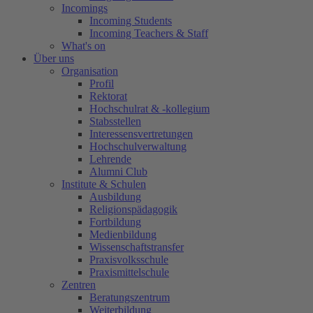
Incomings
Incoming Students
Incoming Teachers & Staff
What's on
Über uns
Organisation
Profil
Rektorat
Hochschulrat & -kollegium
Stabsstellen
Interessensvertretungen
Hochschulverwaltung
Lehrende
Alumni Club
Institute & Schulen
Ausbildung
Religionspädagogik
Fortbildung
Medienbildung
Wissenschaftstransfer
Praxisvolksschule
Praxismittelschule
Zentren
Beratungszentrum
Weiterbildung