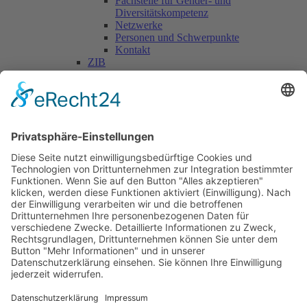
Fachstelle für Gender- und
Diversitätskompetenz
Netzwerke
Personen und Schwerpunkte
Kontakt
ZIB
Päd. Praktische Studien
Päd. Prakt. Studien
Personen
Kontakt
Kooperationen & Initiativen
Nationale Kooperationen
Internationale Kooperationen
L.E.V.
Nachlese
Soziales Engagement
Materialien und Links
Personen
Kontakt
ÖKOLOG/PILGRIM
Aktuelles
Materialien & Links
Personen
Kontakt
Landes-ARGE-Lehrer:innengesundheit