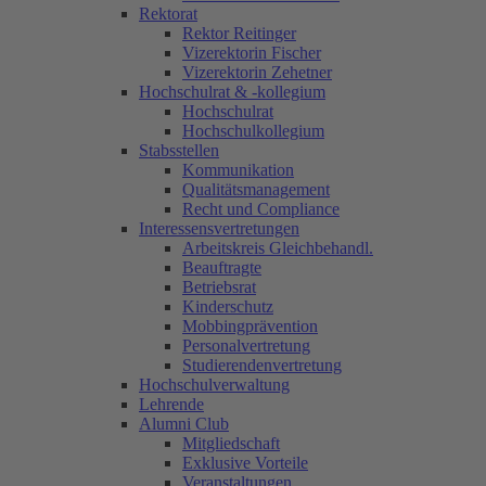
Rektorat
Rektor Reitinger
Vizerektorin Fischer
Vizerektorin Zehetner
Hochschulrat & -kollegium
Hochschulrat
Hochschulkollegium
Stabsstellen
Kommunikation
Qualitätsmanagement
Recht und Compliance
Interessensvertretungen
Arbeitskreis Gleichbehandl.
Beauftragte
Betriebsrat
Kinderschutz
Mobbingprävention
Personalvertretung
Studierendenvertretung
Hochschulverwaltung
Lehrende
Alumni Club
Mitgliedschaft
Exklusive Vorteile
Veranstaltungen