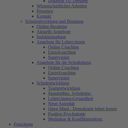
Doktorat TU Dresden
Wissenschaftliches Arbeiten
Personen
Kontakt
Schulentwicklung und Beratung
Online-Beratung
Aktuelle Angebote
Induktionsphase
Angebote für Lehrer:innen
Online Coaching
Einzelcoaching
Supervision
Angebote für die Schulleitung
Online Coaching
Einzelcoaching
Supervision
Schulentwicklung
Teamentwicklung
Standortbez. Schulentw.
Lehrer:innen-Gesundheit
Neue Autorität
Open Mind - Demokratie leben lernen
Positive Psychologie
Mediation & Konfliktmoderat.
Forschung