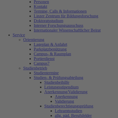
Personen
Kontakt
Termine, Calls & Informationen
Linzer Zentrum für Bildungsforschung
Doktoratsstudium
Interner Forschungsausschuss
Internationaler Wissenschaftlicher Beirat
Service
Orientierung
Lageplan & Anfahrt
Parkplatzbenützung
Campus- & Raumplan
Portierdienst
Campus7
Studienbetrieb
Studientermine
Studien- & Prüfungsabteilung
Studienbeihilfe
Leistungsstipendium
Anerkennung/Validierung
Anerkennung
Validierung
Studienberechtigungsprüfung
Lehramtsstudien
allg. päd. Berufsfelder