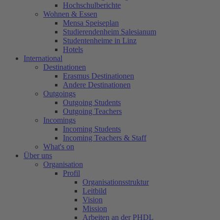
Hochschulberichte
Wohnen & Essen
Mensa Speiseplan
Studierendenheim Salesianum
Studentenheime in Linz
Hotels
International
Destinationen
Erasmus Destinationen
Andere Destinationen
Outgoings
Outgoing Students
Outgoing Teachers
Incomings
Incoming Students
Incoming Teachers & Staff
What's on
Über uns
Organisation
Profil
Organisationsstruktur
Leitbild
Vision
Mission
Arbeiten an der PHDL