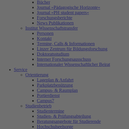
Bücher
Journal »Pädagogische Horizonte«
Journal »PH student papers«
Forschungsberichte
News Publikationen
Institut Wissenschaftstransfer
Personen
Kontakt
Termine, Calls & Informationen
Linzer Zentrum für Bildungsforschung
Doktoratsstudium
Interner Forschungsausschuss
Internationaler Wissenschaftlicher Beirat
Service
Orientierung
Lageplan & Anfahrt
Parkplatzbenützung
Campus- & Raumplan
Portierdienst
Campus7
Studienbetrieb
Studientermine
Studien- & Prüfungsabteilung
Beratungsangebote für Studierende
Hochschulseelsorge