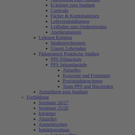
Eckdaten zum Studium
Curricula
Fächer & Kombinationen
Lehrveranstaltungen
Leitfaden zum Studienbeginn
Anerkennungen
Lehramt Religion
Studienrichtungen
Unsere Lehrenden
Pädagogisch Praktische Studien
PPS Primarstufe
PPS Sekundarstufe
Aktuelles
Konzepte und Formulare
Praxispädagog:innen
Team PPS und Bürozeiten
Anmeldung zum Studium
Fortbildung
Seminare 26/27
Seminare 25/26
Infoletter
Aktuelles
Anmeldezeiten
Induktionsphase