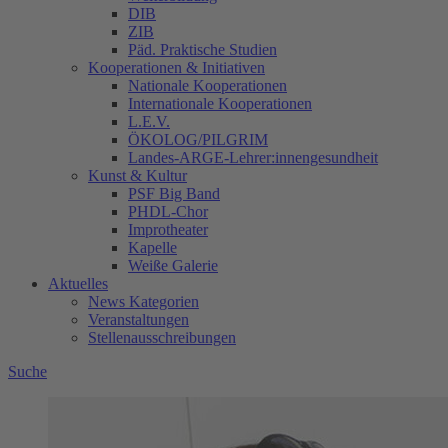
DIB
ZIB
Päd. Praktische Studien
Kooperationen & Initiativen
Nationale Kooperationen
Internationale Kooperationen
L.E.V.
ÖKOLOG/PILGRIM
Landes-ARGE-Lehrer:innengesundheit
Kunst & Kultur
PSF Big Band
PHDL-Chor
Improtheater
Kapelle
Weiße Galerie
Aktuelles
News Kategorien
Veranstaltungen
Stellenausschreibungen
Suche