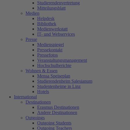
Studierendenvertretung
Mitteilungsblatt
Medien
Helpdesk
Bibliothek
Medienwerkstatt
IT- und Webservices
Presse
Medienspiegel
Pressekontakt
Pressefotos
Veranstaltungsmanagement
Hochschulberichte
Wohnen & Essen
Mensa Speiseplan
Studierendenheim Salesianum
Studentenheime in Linz
Hotels
International
Destinationen
Erasmus Destinationen
Andere Destinationen
Outgoings
Outgoing Students
Outgoing Teachers