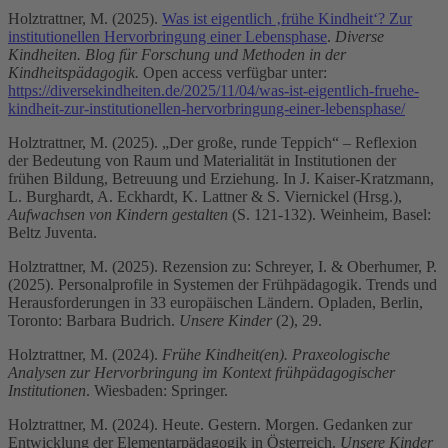
Holztrattner, M. (2025).
Was ist eigentlich ‚frühe Kindheit‘? Zur
institutionellen Hervorbringung einer Lebensphase
.
Diverse
Kindheiten. Blog für Forschung und Methoden in der
Kindheitspädagogik.
Open access verfügbar unter:
https://diversekindheiten.de/2025/11/04/was-ist-eigentlich-fruehe-
kindheit-zur-institutionellen-hervorbringung-einer-lebensphase/
Holztrattner, M. (2025). „Der große, runde Teppich“ – Reflexion
der Bedeutung von Raum und Materialität in Institutionen der
frühen Bildung, Betreuung und Erziehung. In J. Kaiser-Kratzmann,
L. Burghardt, A. Eckhardt, K. Lattner & S. Viernickel (Hrsg.),
Aufwachsen von Kindern gestalten
(S. 121-132). Weinheim, Basel:
Beltz Juventa.
Holztrattner, M. (2025). Rezension zu: Schreyer, I. & Oberhumer, P.
(2025). Personalprofile in Systemen der Frühpädagogik. Trends und
Herausforderungen in 33 europäischen Ländern. Opladen, Berlin,
Toronto: Barbara Budrich.
Unsere Kinder
(2), 29.
Holztrattner, M. (2024).
Frühe Kindheit(en). Praxeologische
Analysen zur Hervorbringung im Kontext frühpädagogischer
Institutionen
. Wiesbaden: Springer.
Holztrattner, M. (2024). Heute. Gestern. Morgen. Gedanken zur
Entwicklung der Elementarpädagogik in Österreich.
Unsere Kinder