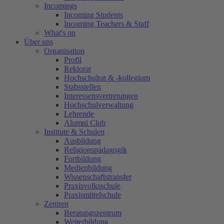
Incomings
Incoming Students
Incoming Teachers & Staff
What's on
Über uns
Organisation
Profil
Rektorat
Hochschulrat & -kollegium
Stabsstellen
Interessensvertretungen
Hochschulverwaltung
Lehrende
Alumni Club
Institute & Schulen
Ausbildung
Religionspädagogik
Fortbildung
Medienbildung
Wissenschaftstransfer
Praxisvolksschule
Praxismittelschule
Zentren
Beratungszentrum
Weiterbildung