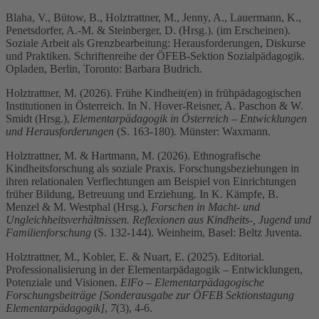
Blaha, V., Bütow, B., Holztrattner, M., Jenny, A., Lauermann, K.,
Penetsdorfer, A.-M. & Steinberger, D. (Hrsg.). (im Erscheinen).
Soziale Arbeit als Grenzbearbeitung: Herausforderungen, Diskurse
und Praktiken. Schriftenreihe der ÖFEB-Sektion Sozialpädagogik.
Opladen, Berlin, Toronto: Barbara Budrich.
Holztrattner, M. (2026). Frühe Kindheit(en) in frühpädagogischen
Institutionen in Österreich. In N. Hover-Reisner, A. Paschon & W.
Smidt (Hrsg.),
Elementarpädagogik in Österreich – Entwicklungen
und Herausforderungen
(S. 163-180)
.
Münster: Waxmann.
Holztrattner, M. & Hartmann, M. (2026). Ethnografische
Kindheitsforschung als soziale Praxis. Forschungsbeziehungen in
ihren relationalen Verflechtungen am Beispiel von Einrichtungen
früher Bildung, Betreuung und Erziehung. In K. Kämpfe, B.
Menzel & M. Westphal (Hrsg.),
Forschen in Macht- und
Ungleichheitsverhältnissen. Reflexionen aus Kindheits-, Jugend und
Familienforschung
(S. 132-144). Weinheim, Basel: Beltz Juventa.
Holztrattner, M., Kobler, E. & Nuart, E. (2025). Editorial.
Professionalisierung in der Elementarpädagogik – Entwicklungen,
Potenziale und Visionen.
ElFo – Elementarpädagogische
Forschungsbeiträge [Sonderausgabe zur ÖFEB Sektionstagung
Elementarpädagogik]
,
7
(3), 4-6.