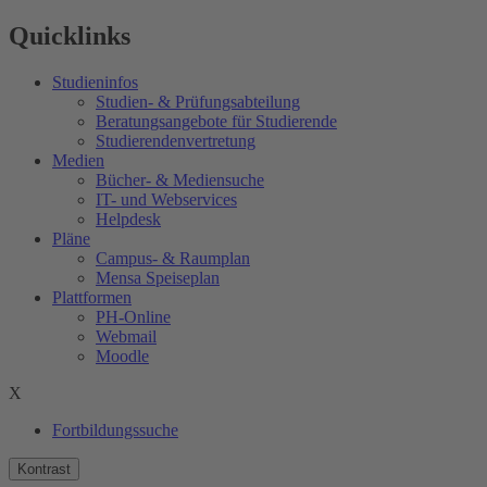
Quicklinks
Studieninfos
Studien- & Prüfungsabteilung
Beratungsangebote für Studierende
Studierendenvertretung
Medien
Bücher- & Mediensuche
IT- und Webservices
Helpdesk
Pläne
Campus- & Raumplan
Mensa Speiseplan
Plattformen
PH-Online
Webmail
Moodle
X
Fortbildungssuche
Kontrast