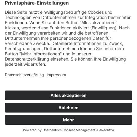
Datenschutz – Forschungsethische
Reflexionen im Kontext von
Erziehungswissenschaft,
Sozialpädagogik &
07.01.2026
Kindheitsforschung“ (Universität
Osnabrück/digitale Abhaltung):
„Forschungsethische Überlegungen
zur Bedeutung der Fachkräfte beim
Forschen mit Kindern in Kitas“, LV-
Leitung: Sylvia Jäde und Magdalena
Hartmann
2025
Gastvortrag in der Vorlesung
„Aktuelle Forschungsthemen der
Kindheitspädagogik“ (Pädagogische
Hochschule Freiburg): „Zur
01.12.2025
Hervorbringung früher Kindheit(en) in
Einrichtungen früher Bildung,
Betreuung und Erziehung in
Österreich“, LV-Leitung: Jan-Niclas
Peeters
Gastvortrag in der Ringvorlesung
„Außerschulische pädagogische
Handlungsfelder im Überblick“
27.11.2025
(Universität Göttingen):