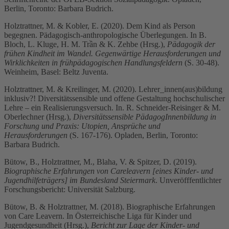
Berlin, Toronto: Barbara Budrich.
Holztrattner, M. & Kobler, E. (2020). Dem Kind als Person
begegnen. Pädagogisch-anthropologische Überlegungen. In B.
Bloch, L. Kluge, H. M. Trần & K. Zehbe (Hrsg.),
Pädagogik der
frühen Kindheit im Wandel. Gegenwärtige Herausforderungen und
Wirklichkeiten in frühpädagogischen Handlungsfeldern
(S. 30-48).
Weinheim, Basel: Beltz Juventa.
Holztrattner, M. & Kreilinger, M. (2020). Lehrer_innen(aus)bildung
inklusiv?! Diversitätssensible und offene Gestaltung hochschulischer
Lehre – ein Realisierungsversuch. In. R. Schneider-Reisinger & M.
Oberlechner (Hrsg.),
Diversitätssensible PädagogInnenbildung in
Forschung und Praxis: Utopien, Ansprüche und
Herausforderungen
(S. 167-176). Opladen, Berlin, Toronto:
Barbara Budrich.
Bütow, B., Holztrattner, M., Blaha, V. & Spitzer, D. (2019).
Biographische Erfahrungen von Careleavern [eines Kinder- und
Jugendhilfeträgers] im Bundesland Steiermark
. Unveröfffentlichter
Forschungsbericht: Universität Salzburg.
Bütow, B. & Holztrattner, M. (2018). Biographische Erfahrungen
von Care Leavern. In Österreichische Liga für Kinder und
Jugendgesundheit (Hrsg.),
Bericht zur Lage der Kinder- und