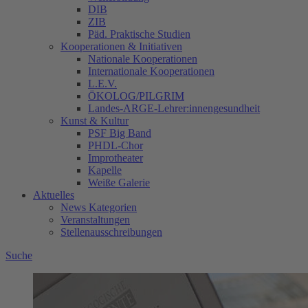
DIB
ZIB
Päd. Praktische Studien
Kooperationen & Initiativen
Nationale Kooperationen
Internationale Kooperationen
L.E.V.
ÖKOLOG/PILGRIM
Landes-ARGE-Lehrer:innengesundheit
Kunst & Kultur
PSF Big Band
PHDL-Chor
Improtheater
Kapelle
Weiße Galerie
Aktuelles
News Kategorien
Veranstaltungen
Stellenausschreibungen
Suche