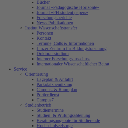
Bücher
Journal »Pädagogische Horizonte«
Journal »PH student papers«
Forschungsberichte
News Publikationen
Institut Wissenschaftstransfer
Personen
Kontakt
Termine, Calls & Informationen
Linzer Zentrum für Bildungsforschung
Doktoratsstudium
Interner Forschungsausschuss
Internationaler Wissenschaftlicher Beirat
Service
Orientierung
Lageplan & Anfahrt
Parkplatzbenützung
Campus- & Raumplan
Portierdienst
Campus7
Studienbetrieb
Studientermine
Studien- & Prüfungsabteilung
Beratungsangebote für Studierende
Hochschulseelsorge