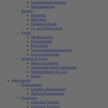
Studierendenvertretung
Mitteilungsblatt
Medien
Helpdesk
Bibliothek
Medienwerkstatt
IT- und Webservices
Presse
Medienspiegel
Pressekontakt
Pressefotos
Veranstaltungsmanagement
Hochschulberichte
Wohnen & Essen
Mensa Speiseplan
Studierendenheim Salesianum
Studentenheime in Linz
Hotels
International
Destinationen
Erasmus Destinationen
Andere Destinationen
Outgoings
Outgoing Students
Outgoing Teachers