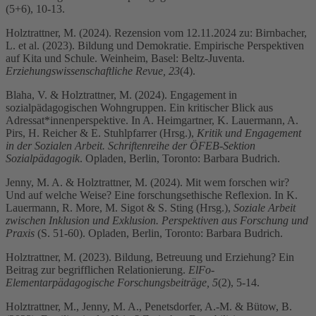
(5+6), 10-13.
Holztrattner, M. (2024). Rezension vom 12.11.2024 zu: Birnbacher,
L. et al. (2023). Bildung und Demokratie. Empirische Perspektiven
auf Kita und Schule. Weinheim, Basel: Beltz-Juventa.
Erziehungswissenschaftliche Revue, 23
(4).
Blaha, V. & Holztrattner, M. (2024). Engagement in
sozialpädagogischen Wohngruppen. Ein kritischer Blick aus
Adressat*innenperspektive. In A. Heimgartner, K. Lauermann, A.
Pirs, H. Reicher & E. Stuhlpfarrer (Hrsg.),
Kritik und Engagement
in der Sozialen Arbeit. Schriftenreihe der ÖFEB-Sektion
Sozialpädagogik
. Opladen, Berlin, Toronto: Barbara Budrich.
Jenny, M. A. & Holztrattner, M. (2024). Mit wem forschen wir?
Und auf welche Weise? Eine forschungsethische Reflexion. In K.
Lauermann, R. More, M. Sigot & S. Sting (Hrsg.),
Soziale Arbeit
zwischen Inklusion und Exklusion. Perspektiven aus Forschung und
Praxis
(S. 51-60). Opladen, Berlin, Toronto: Barbara Budrich.
Holztrattner, M. (2023). Bildung, Betreuung und Erziehung? Ein
Beitrag zur begrifflichen Relationierung.
ElFo-
Elementarpädagogische Forschungsbeiträge, 5
(2), 5-14.
Holztrattner, M., Jenny, M. A., Penetsdorfer, A.-M. & Bütow, B.