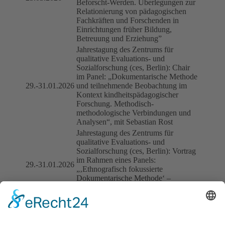
Beforscht-Werden. Überlegungen zur
Relationierung von pädagogischen
Fachkräften und Forschenden in
Einrichtungen früher Bildung,
Betreuung und Erziehung”
Jahrestagung des Zentrums für
qualitative Evaluations- und
Sozialforschung (ces, Berlin): Chair
im Panel: „Dokumentarische Methode
29.-31.01.2026
und teilnehmende Beobachtung im
Kontext kindheitspädagogischer
Forschung. Methodisch-
methodologische Verbindungen und
Analysen“, mit Sebastian Rost
Jahrestagung des Zentrums für
qualitative Evaluations- und
Sozialforschung (ces, Berlin): Vortrag
im Rahmen eines Panels:
29.-31.01.2026
„‚Ethnografisch fokussierte
Dokumentarische Methode‘ –
Überlegungen zur Anwendung im
Forschungsfeld Kita“
Gastvortrag in der Ringvorlesung
„Forschungsethik ist mehr als