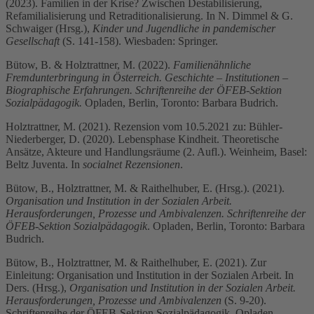
(2023). Familien in der Krise? Zwischen Destabilisierung,
Refamilialisierung und Retraditionalisierung. In N. Dimmel & G.
Schwaiger (Hrsg.),
Kinder und Jugendliche in pandemischer
Gesellschaft
(S. 141-158). Wiesbaden: Springer.
Bütow, B. & Holztrattner, M. (2022).
Familienähnliche
Fremdunterbringung in Österreich. Geschichte – Institutionen –
Biographische Erfahrungen. Schriftenreihe der ÖFEB-Sektion
Sozialpädagogik.
Opladen, Berlin, Toronto: Barbara Budrich.
Holztrattner, M. (2021). Rezension vom 10.5.2021 zu: Bühler-
Niederberger, D. (2020). Lebensphase Kindheit. Theoretische
Ansätze, Akteure und Handlungsräume (2. Aufl.). Weinheim, Basel:
Beltz Juventa. In
socialnet Rezensionen
.
Bütow, B., Holztrattner, M. & Raithelhuber, E. (Hrsg.). (2021).
Organisation und Institution in der Sozialen Arbeit.
Herausforderungen, Prozesse und Ambivalenzen. Schriftenreihe der
ÖFEB-Sektion Sozialpädagogik
. Opladen, Berlin, Toronto: Barbara
Budrich.
Bütow, B., Holztrattner, M. & Raithelhuber, E. (2021). Zur
Einleitung: Organisation und Institution in der Sozialen Arbeit. In
Ders. (Hrsg.),
Organisation und Institution in der Sozialen Arbeit.
Herausforderungen, Prozesse und Ambivalenzen
(S. 9-20).
Schriftenreihe der ÖFEB-Sektion Sozialpädagogik. Opladen,