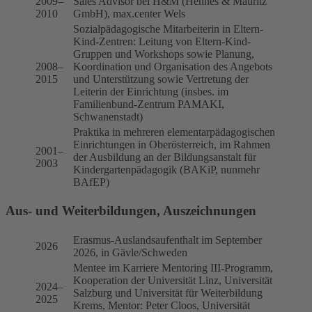
2009–
Sales Advisor bei H&M (Hennes & Mauritz
2010
GmbH), max.center Wels
Sozialpädagogische Mitarbeiterin in Eltern-
Kind-Zentren: Leitung von Eltern-Kind-
Gruppen und Workshops sowie Planung,
2008–
Koordination und Organisation des Angebots
2015
und Unterstützung sowie Vertretung der
Leiterin der Einrichtung (insbes. im
Familienbund-Zentrum PAMAKI,
Schwanenstadt)
Praktika in mehreren elementarpädagogischen
Einrichtungen in Oberösterreich, im Rahmen
2001–
der Ausbildung an der Bildungsanstalt für
2003
Kindergartenpädagogik (BAKiP, nunmehr
BAfEP)
Aus- und Weiterbildungen, Auszeichnungen
Erasmus-Auslandsaufenthalt im September
2026
2026, in Gävle/Schweden
Mentee im Karriere Mentoring III-Programm,
Kooperation der Universität Linz, Universität
2024–
Salzburg und Universität für Weiterbildung
2025
Krems, Mentor: Peter Cloos, Universität