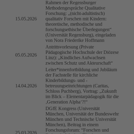
Rahmen der Regensburger
Methodengespräche Qualitative
Forschung: „(nicht-adultistisch)
15.05.2026
qualitativ Forschen mit Kindern:
theoretische, methodische und
forschungsethische Überlegungen“
(Universität Regensburg), eingeladen
von Nora Friederike Hoffmann
Antrittsvorlesung (Private
Pädagogische Hochschule der Diözese
05.05.2026
Linz): „Kindliches Aufwachsen
zwischen Schutz und Akteurschaft“
Leiter*innenfortbildung und Jubiläum
der Fachstelle für kirchliche
Kinderbildungs- und -
14.04.2026
betreuungseinrichtungen (Caritas,
Schloss Puchberg), Vortrag: „Zukunft
im Blick – Elementarpädagogik für die
‚Generation Alpha‘?!“
DGfE Kongress (Universität
München, Universität der Bundeswehr
München und Technische Universität
München), Beitrag in einem
Forschungsforum: “Forschen und
25.03.2026