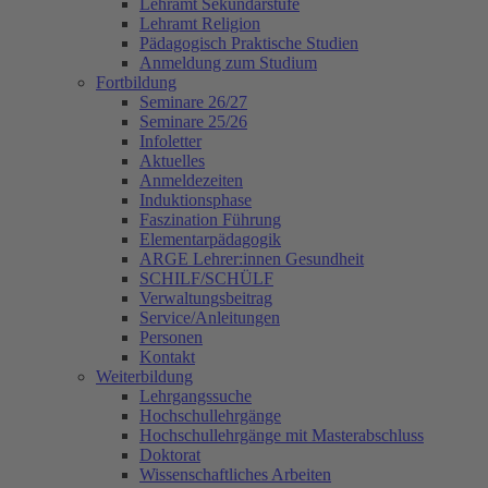
Lehramt Sekundarstufe
Lehramt Religion
Pädagogisch Praktische Studien
Anmeldung zum Studium
Fortbildung
Seminare 26/27
Seminare 25/26
Infoletter
Aktuelles
Anmeldezeiten
Induktionsphase
Faszination Führung
Elementarpädagogik
ARGE Lehrer:innen Gesundheit
SCHILF/SCHÜLF
Verwaltungsbeitrag
Service/Anleitungen
Personen
Kontakt
Weiterbildung
Lehrgangssuche
Hochschullehrgänge
Hochschullehrgänge mit Masterabschluss
Doktorat
Wissenschaftliches Arbeiten