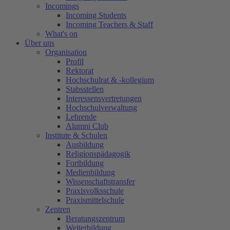
Incomings
Incoming Students
Incoming Teachers & Staff
What's on
Über uns
Organisation
Profil
Rektorat
Hochschulrat & -kollegium
Stabsstellen
Interessensvertretungen
Hochschulverwaltung
Lehrende
Alumni Club
Institute & Schulen
Ausbildung
Religionspädagogik
Fortbildung
Medienbildung
Wissenschaftstransfer
Praxisvolksschule
Praxismittelschule
Zentren
Beratungszentrum
Weiterbildung