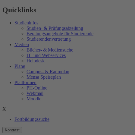
Quicklinks
Studieninfos
Studien- & Prüfungsabteilung
Beratungsangebote für Studierende
Studierendenvertretung
Medien
Bücher- & Mediensuche
IT- und Webservices
Helpdesk
Pläne
Campus- & Raumplan
Mensa Speiseplan
Plattformen
PH-Online
Webmail
Moodle
X
Fortbildungssuche
Kontrast