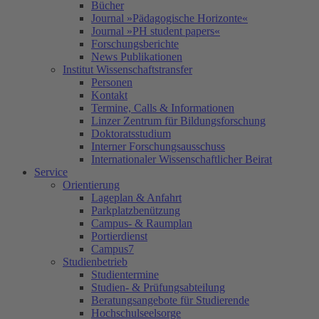
Bücher
Journal »Pädagogische Horizonte«
Journal »PH student papers«
Forschungsberichte
News Publikationen
Institut Wissenschaftstransfer
Personen
Kontakt
Termine, Calls & Informationen
Linzer Zentrum für Bildungsforschung
Doktoratsstudium
Interner Forschungsausschuss
Internationaler Wissenschaftlicher Beirat
Service
Orientierung
Lageplan & Anfahrt
Parkplatzbenützung
Campus- & Raumplan
Portierdienst
Campus7
Studienbetrieb
Studientermine
Studien- & Prüfungsabteilung
Beratungsangebote für Studierende
Hochschulseelsorge