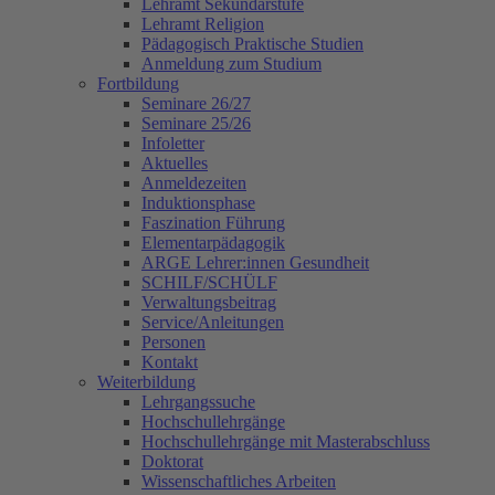
Lehramt Sekundarstufe
Lehramt Religion
Pädagogisch Praktische Studien
Anmeldung zum Studium
Fortbildung
Seminare 26/27
Seminare 25/26
Infoletter
Aktuelles
Anmeldezeiten
Induktionsphase
Faszination Führung
Elementarpädagogik
ARGE Lehrer:innen Gesundheit
SCHILF/SCHÜLF
Verwaltungsbeitrag
Service/Anleitungen
Personen
Kontakt
Weiterbildung
Lehrgangssuche
Hochschullehrgänge
Hochschullehrgänge mit Masterabschluss
Doktorat
Wissenschaftliches Arbeiten