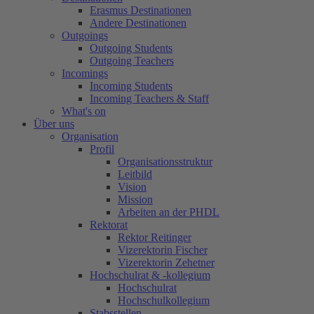
Erasmus Destinationen
Andere Destinationen
Outgoings
Outgoing Students
Outgoing Teachers
Incomings
Incoming Students
Incoming Teachers & Staff
What's on
Über uns
Organisation
Profil
Organisationsstruktur
Leitbild
Vision
Mission
Arbeiten an der PHDL
Rektorat
Rektor Reitinger
Vizerektorin Fischer
Vizerektorin Zehetner
Hochschulrat & -kollegium
Hochschulrat
Hochschulkollegium
Stabsstellen