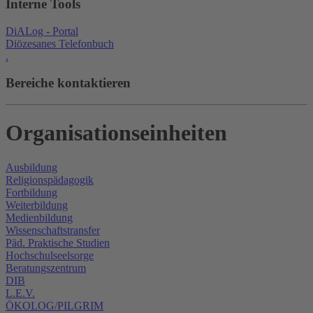
Interne Tools
DiALog - Portal
Diözesanes Telefonbuch
.
Bereiche kontaktieren
Organisationseinheiten
Ausbildung
Religionspädagogik
Fortbildung
Weiterbildung
Medienbildung
Wissenschaftstransfer
Päd. Praktische Studien
Hochschulseelsorge
Beratungszentrum
DIB
L.E.V.
ÖKOLOG/PILGRIM