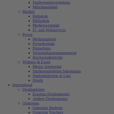
Studierendenvertretung
Mitteilungsblatt
Medien
Helpdesk
Bibliothek
Medienwerkstatt
IT- und Webservices
Presse
Medienspiegel
Pressekontakt
Pressefotos
Veranstaltungsmanagement
Hochschulberichte
Wohnen & Essen
Mensa Speiseplan
Studierendenheim Salesianum
Studentenheime in Linz
Hotels
International
Destinationen
Erasmus Destinationen
Andere Destinationen
Outgoings
Outgoing Students
Outgoing Teachers