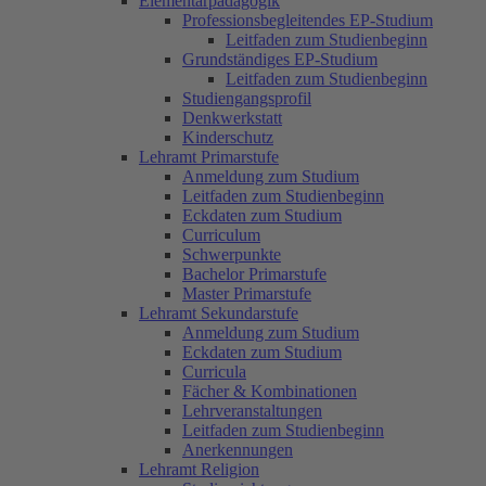
Elementarpädagogik
Professionsbegleitendes EP-Studium
Leitfaden zum Studienbeginn
Grundständiges EP-Studium
Leitfaden zum Studienbeginn
Studiengangsprofil
Denkwerkstatt
Kinderschutz
Lehramt Primarstufe
Anmeldung zum Studium
Leitfaden zum Studienbeginn
Eckdaten zum Studium
Curriculum
Schwerpunkte
Bachelor Primarstufe
Master Primarstufe
Lehramt Sekundarstufe
Anmeldung zum Studium
Eckdaten zum Studium
Curricula
Fächer & Kombinationen
Lehrveranstaltungen
Leitfaden zum Studienbeginn
Anerkennungen
Lehramt Religion