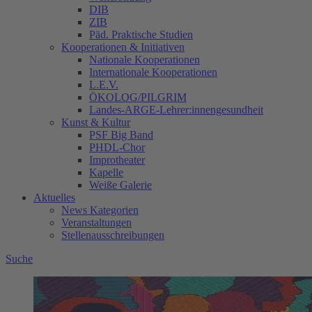
DIB
ZIB
Päd. Praktische Studien
Kooperationen & Initiativen
Nationale Kooperationen
Internationale Kooperationen
L.E.V.
ÖKOLOG/PILGRIM
Landes-ARGE-Lehrer:innengesundheit
Kunst & Kultur
PSF Big Band
PHDL-Chor
Improtheater
Kapelle
Weiße Galerie
Aktuelles
News Kategorien
Veranstaltungen
Stellenausschreibungen
Suche