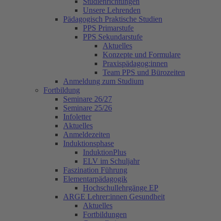
Studienrichtungen
Unsere Lehrenden
Pädagogisch Praktische Studien
PPS Primarstufe
PPS Sekundarstufe
Aktuelles
Konzepte und Formulare
Praxispädagog:innen
Team PPS und Bürozeiten
Anmeldung zum Studium
Fortbildung
Seminare 26/27
Seminare 25/26
Infoletter
Aktuelles
Anmeldezeiten
Induktionsphase
InduktionPlus
ELV im Schuljahr
Faszination Führung
Elementarpädagogik
Hochschullehrgänge EP
ARGE Lehrer:innen Gesundheit
Aktuelles
Fortbildungen