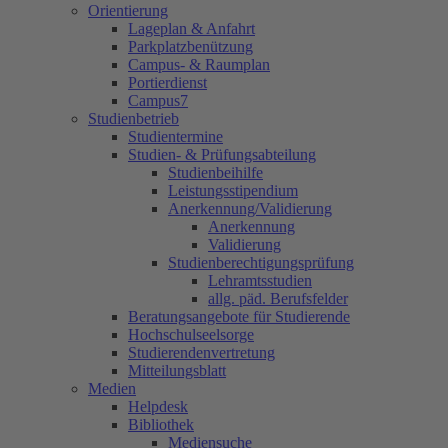
Orientierung
Lageplan & Anfahrt
Parkplatzbenützung
Campus- & Raumplan
Portierdienst
Campus7
Studienbetrieb
Studientermine
Studien- & Prüfungsabteilung
Studienbeihilfe
Leistungsstipendium
Anerkennung/Validierung
Anerkennung
Validierung
Studienberechtigungsprüfung
Lehramtsstudien
allg. päd. Berufsfelder
Beratungsangebote für Studierende
Hochschulseelsorge
Studierendenvertretung
Mitteilungsblatt
Medien
Helpdesk
Bibliothek
Mediensuche