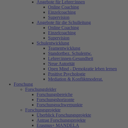
Angebote für Lehrer:innen
Online Coaching
Einzelcoaching
Supervision
Angebote für die Schulleitung
Online Coaching
Einzelcoaching
Supervision
Schulentwicklung
Teamentwicklung
Standortbez. Schulentw.
Lehrer:innen-Gesundheit
Neue Autorität
Open Mind - Demokratie leben lernen
Positive Psychologie
Mediation & Konfliktmoderat.
Forschung
Forschungsfelder
Forschungsbereiche
Forschungshorizonte
Forschungsschwerpunkte
Forschungsprojekte
Überblick Forschungsprojekte
Antrag Forschungsprojekte
Erasmus+ MANDELA