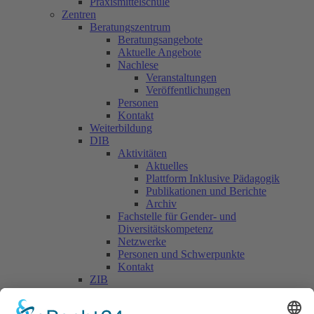
Praxismittelschule
Zentren
Beratungszentrum
Beratungsangebote
Aktuelle Angebote
Nachlese
Veranstaltungen
Veröffentlichungen
Personen
Kontakt
Weiterbildung
DIB
Aktivitäten
Aktuelles
Plattform Inklusive Pädagogik
Publikationen und Berichte
Archiv
Fachstelle für Gender- und
Diversitätskompetenz
Netzwerke
Personen und Schwerpunkte
Kontakt
ZIB
Päd. Praktische Studien
Päd. Prakt. Studien