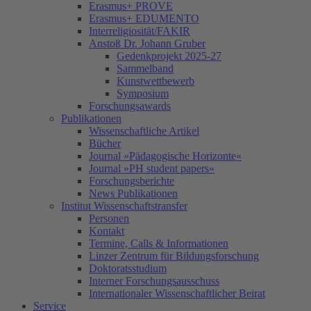
Erasmus+ PROVE
Erasmus+ EDUMENTO
Interreligiosität/FAKIR
Anstoß Dr. Johann Gruber
Gedenkprojekt 2025-27
Sammelband
Kunstwettbewerb
Symposium
Forschungsawards
Publikationen
Wissenschaftliche Artikel
Bücher
Journal »Pädagogische Horizonte«
Journal »PH student papers«
Forschungsberichte
News Publikationen
Institut Wissenschaftstransfer
Personen
Kontakt
Termine, Calls & Informationen
Linzer Zentrum für Bildungsforschung
Doktoratsstudium
Interner Forschungsausschuss
Internationaler Wissenschaftlicher Beirat
Service