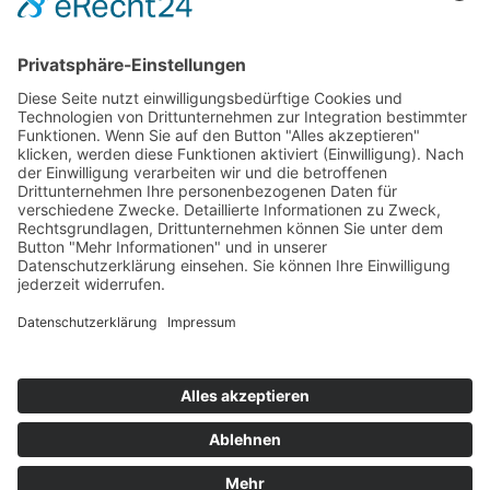
Personen
Kontakt
Kooperationen & Initiativen
Nationale Kooperationen
Internationale Kooperationen
L.E.V.
Nachlese
Soziales Engagement
Materialien und Links
Personen
Kontakt
ÖKOLOG/PILGRIM
Aktuelles
Materialien & Links
Personen
Kontakt
Landes-ARGE-Lehrer:innengesundheit
Kunst & Kultur
PSF Big Band
PHDL-Chor
Improtheater
Kapelle
Weiße Galerie
Aktuelles
News Kategorien