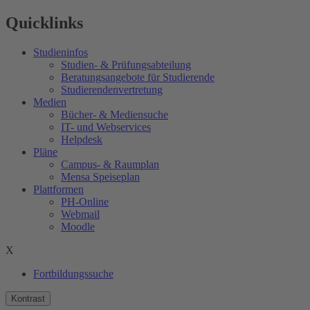
Quicklinks
Studieninfos
Studien- & Prüfungsabteilung
Beratungsangebote für Studierende
Studierendenvertretung
Medien
Bücher- & Mediensuche
IT- und Webservices
Helpdesk
Pläne
Campus- & Raumplan
Mensa Speiseplan
Plattformen
PH-Online
Webmail
Moodle
X
Fortbildungssuche
Kontrast