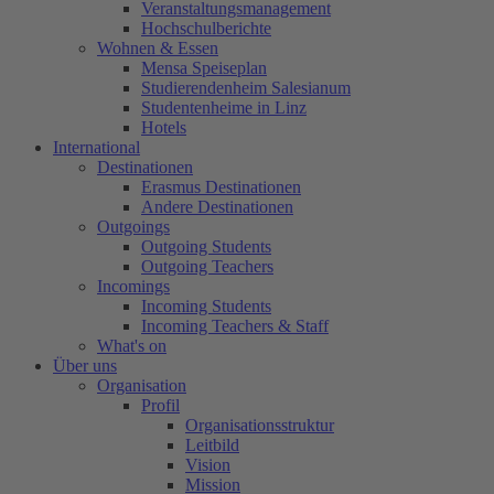
Veranstaltungsmanagement
Hochschulberichte
Wohnen & Essen
Mensa Speiseplan
Studierendenheim Salesianum
Studentenheime in Linz
Hotels
International
Destinationen
Erasmus Destinationen
Andere Destinationen
Outgoings
Outgoing Students
Outgoing Teachers
Incomings
Incoming Students
Incoming Teachers & Staff
What's on
Über uns
Organisation
Profil
Organisationsstruktur
Leitbild
Vision
Mission