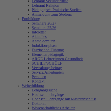
Lehramt Sekundarstufe
Lehramt Religion
Pädagogisch Praktische Studien
Anmeldung zum Studium
Fortbildung
Seminare 26/27
Seminare 25/26
Infoletter
Aktuelles
Anmeldezeiten
Induktionsphase
Faszination Führung
Elementarpädagogik
ARGE Lehrer:innen Gesundheit
SCHILF/SCHÜLF
Verwaltungsbeitrag
Service/Anleitungen
Personen
Kontakt
Weiterbildung
Lehrgangssuche
Hochschullehrgänge
Hochschullehrgänge mit Masterabschluss
Doktorat
Wissenschaftliches Arbeiten