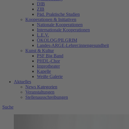
DIB
ZIB
Päd. Praktische Studien
Kooperationen & Initiativen
Nationale Kooperationen
Internationale Kooperationen
L.E.V.
ÖKOLOG/PILGRIM
Landes-ARGE-Lehrer:innengesundheit
Kunst & Kultur
PSF Big Band
PHDL-Chor
Improtheater
Kapelle
Weiße Galerie
Aktuelles
News Kategorien
Veranstaltungen
Stellenausschreibungen
Suche