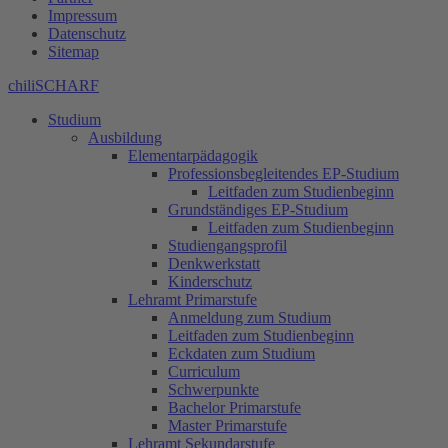
Impressum
Datenschutz
Sitemap
chiliSCHARF
Studium
Ausbildung
Elementarpädagogik
Professionsbegleitendes EP-Studium
Leitfaden zum Studienbeginn
Grundständiges EP-Studium
Leitfaden zum Studienbeginn
Studiengangsprofil
Denkwerkstatt
Kinderschutz
Lehramt Primarstufe
Anmeldung zum Studium
Leitfaden zum Studienbeginn
Eckdaten zum Studium
Curriculum
Schwerpunkte
Bachelor Primarstufe
Master Primarstufe
Lehramt Sekundarstufe