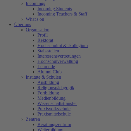
Incomings
Incoming Students
Incoming Teachers & Staff
What's on
Über uns
Organisation
Profil
Rektorat
Hochschulrat & -kollegium
Stabsstellen
Interessensvertretungen
Hochschulverwaltung
Lehrende
Alumni Club
Institute & Schulen
Ausbildung
Religionspädagogik
Fortbildung
Medienbildung
Wissenschaftstransfer
Praxisvolksschule
Praxismittelschule
Zentren
Beratungszentrum
Weiterbildung