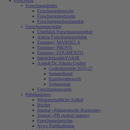
Forschung
Forschungsfelder
Forschungsbereiche
Forschungshorizonte
Forschungsschwerpunkte
Forschungsprojekte
Überblick Forschungsprojekte
Antrag Forschungsprojekte
Erasmus+ MANDELA
Erasmus+ PROVE
Erasmus+ EDUMENTO
Interreligiosität/FAKIR
Anstoß Dr. Johann Gruber
Gedenkprojekt 2025-27
Sammelband
Kunstwettbewerb
Symposium
Forschungsawards
Publikationen
Wissenschaftliche Artikel
Bücher
Journal »Pädagogische Horizonte«
Journal »PH student papers«
Forschungsberichte
News Publikationen