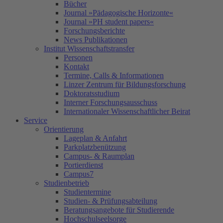
Bücher
Journal »Pädagogische Horizonte«
Journal »PH student papers«
Forschungsberichte
News Publikationen
Institut Wissenschaftstransfer
Personen
Kontakt
Termine, Calls & Informationen
Linzer Zentrum für Bildungsforschung
Doktoratsstudium
Interner Forschungsausschuss
Internationaler Wissenschaftlicher Beirat
Service
Orientierung
Lageplan & Anfahrt
Parkplatzbenützung
Campus- & Raumplan
Portierdienst
Campus7
Studienbetrieb
Studientermine
Studien- & Prüfungsabteilung
Beratungsangebote für Studierende
Hochschulseelsorge