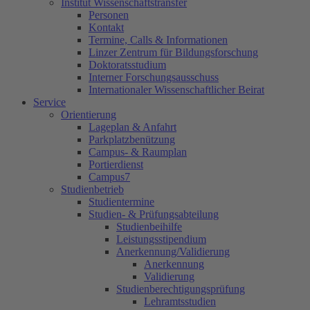
Institut Wissenschaftstransfer
Personen
Kontakt
Termine, Calls & Informationen
Linzer Zentrum für Bildungsforschung
Doktoratsstudium
Interner Forschungsausschuss
Internationaler Wissenschaftlicher Beirat
Service
Orientierung
Lageplan & Anfahrt
Parkplatzbenützung
Campus- & Raumplan
Portierdienst
Campus7
Studienbetrieb
Studientermine
Studien- & Prüfungsabteilung
Studienbeihilfe
Leistungsstipendium
Anerkennung/Validierung
Anerkennung
Validierung
Studienberechtigungsprüfung
Lehramtsstudien