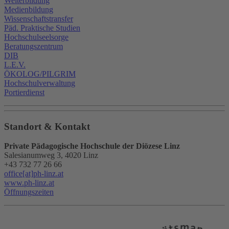
Weiterbildung
Medienbildung
Wissenschaftstransfer
Päd. Praktische Studien
Hochschulseelsorge
Beratungszentrum
DIB
L.E.V.
ÖKOLOG/PILGRIM
Hochschulverwaltung
Portierdienst
Standort & Kontakt
Private Pädagogische Hochschule der Diözese Linz
Salesianumweg 3, 4020 Linz
+43 732 77 26 66
office[at]ph-linz.at
www.ph-linz.at
Öffnungszeiten