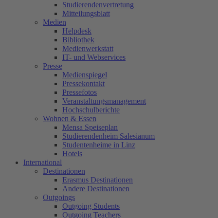
Studierendenvertretung
Mitteilungsblatt
Medien
Helpdesk
Bibliothek
Medienwerkstatt
IT- und Webservices
Presse
Medienspiegel
Pressekontakt
Pressefotos
Veranstaltungsmanagement
Hochschulberichte
Wohnen & Essen
Mensa Speiseplan
Studierendenheim Salesianum
Studentenheime in Linz
Hotels
International
Destinationen
Erasmus Destinationen
Andere Destinationen
Outgoings
Outgoing Students
Outgoing Teachers