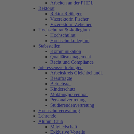
Arbeiten an der PHDL
Rektorat
Rektor Reitinger
Vizerektorin Fischer
Vizerektorin Zehetner
Hochschulrat & -kollegium
Hochschulrat
Hochschulkollegium
Stabsstellen
Kommunikation
Qualitätsmanagement
Recht und Compliance
Interessensvertretungen
Arbeitskreis Gleichbehandl.
Beauftragte
Betriebsrat
Kinderschutz
Mobbingprävention
Personalvertretung
Studierendenvertretung
Hochschulverwaltung
Lehrende
Alumni Club
Mitgliedschaft
Exklusive Vorteile