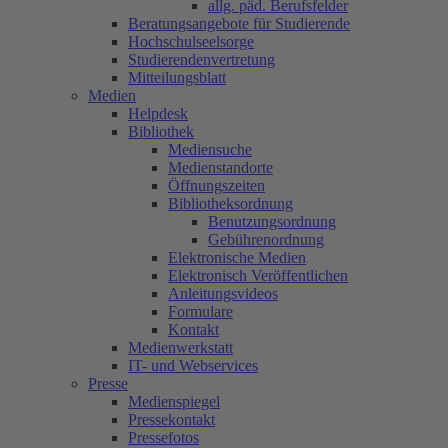
allg. päd. Berufsfelder
Beratungsangebote für Studierende
Hochschulseelsorge
Studierendenvertretung
Mitteilungsblatt
Medien
Helpdesk
Bibliothek
Mediensuche
Medienstandorte
Öffnungszeiten
Bibliotheksordnung
Benutzungsordnung
Gebührenordnung
Elektronische Medien
Elektronisch Veröffentlichen
Anleitungsvideos
Formulare
Kontakt
Medienwerkstatt
IT- und Webservices
Presse
Medienspiegel
Pressekontakt
Pressefotos