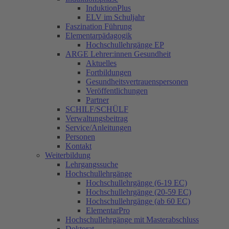
InduktionPlus
ELV im Schuljahr
Faszination Führung
Elementarpädagogik
Hochschullehrgänge EP
ARGE Lehrer:innen Gesundheit
Aktuelles
Fortbildungen
Gesundheitsvertrauenspersonen
Veröffentlichungen
Partner
SCHILF/SCHÜLF
Verwaltungsbeitrag
Service/Anleitungen
Personen
Kontakt
Weiterbildung
Lehrgangssuche
Hochschullehrgänge
Hochschullehrgänge (6-19 EC)
Hochschullehrgänge (20-59 EC)
Hochschullehrgänge (ab 60 EC)
ElementarPro
Hochschullehrgänge mit Masterabschluss
Doktorat