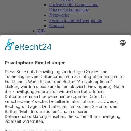
Fachstelle für Gender- und
Diversitätskompetenz
Netzwerke
Personen und Schwerpunkte
Kontakt
ZIB
Päd. Praktische Studien
Päd. Prakt. Studien
Personen
Kontakt
Kooperationen & Initiativen
Nationale Kooperationen
Internationale Kooperationen
L.E.V.
Nachlese
Soziales Engagement
Materialien und Links
Personen
Kontakt
ÖKOLOG/PILGRIM
Aktuelles
Materialien & Links
Personen
Kontakt
Landes-ARGE-Lehrer:innengesundheit