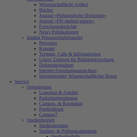
Wissenschaftliche Artikel
Bücher
Journal »Pädagogische Horizonte«
Journal »PH student papers«
Forschungsberichte
News Publikationen
Institut Wissenschaftstransfer
Personen
Kontakt
Termine, Calls & Informationen
Linzer Zentrum für Bildungsforschung
Doktoratsstudium
Interner Forschungsausschuss
Internationaler Wissenschaftlicher Beirat
Service
Orientierung
Lageplan & Anfahrt
Parkplatzbenützung
Campus- & Raumplan
Portierdienst
Campus7
Studienbetrieb
Studientermine
Studien- & Prüfungsabteilung
Studienbeihilfe