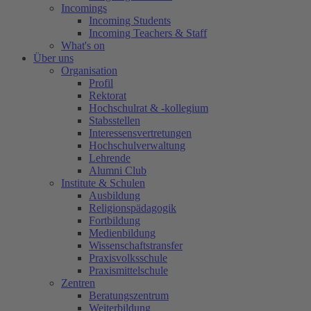
Incomings
Incoming Students
Incoming Teachers & Staff
What's on
Über uns
Organisation
Profil
Rektorat
Hochschulrat & -kollegium
Stabsstellen
Interessensvertretungen
Hochschulverwaltung
Lehrende
Alumni Club
Institute & Schulen
Ausbildung
Religionspädagogik
Fortbildung
Medienbildung
Wissenschaftstransfer
Praxisvolksschule
Praxismittelschule
Zentren
Beratungszentrum
Weiterbildung