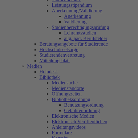
Leistungsstipendium
Anerkennung/Validierung
Anerkennung
Validierung
Studienberechtigungsprüfung
Lehramtsstudien
allg. päd. Berufsfelder
Beratungsangebote für Studierende
Hochschulseelsorge
Studierendenvertretung
Mitteilungsblatt
Medien
Helpdesk
Bibliothek
Mediensuche
Medienstandorte
Öffnungszeiten
Bibliotheksordnung
Benutzungsordnung
Gebührenordnung
Elektronische Medien
Elektronisch Veröffentlichen
Anleitungsvideos
Formulare