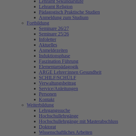
Lehramt Sekundarstufe
Lehramt Religion
Pädagogisch Praktische Studien
Anmeldung zum Studium
Fortbildung
Seminare 26/27
Seminare 25/26
Infoletter
Aktuelles
Anmeldezeiten
Induktionsphase
Faszination Führung
Elementarpädagogik
ARGE Lehrer:innen Gesundheit
SCHILF/SCHÜLF
Verwaltungsbeitrag
Service/Anleitungen
Personen
Kontakt
Weiterbildung
Lehrgangssuche
Hochschullehrgänge
Hochschullehrgänge mit Masterabschluss
Doktorat
Wissenschaftliches Arbeiten