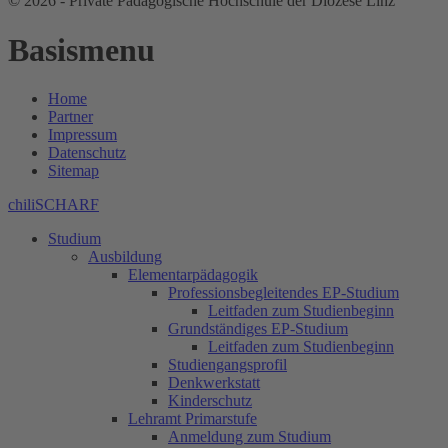
© 2026 - Private Pädagogische Hochschule der Diözese Linz
Basismenu
Home
Partner
Impressum
Datenschutz
Sitemap
chiliSCHARF
Studium
Ausbildung
Elementarpädagogik
Professionsbegleitendes EP-Studium
Leitfaden zum Studienbeginn
Grundständiges EP-Studium
Leitfaden zum Studienbeginn
Studiengangsprofil
Denkwerkstatt
Kinderschutz
Lehramt Primarstufe
Anmeldung zum Studium