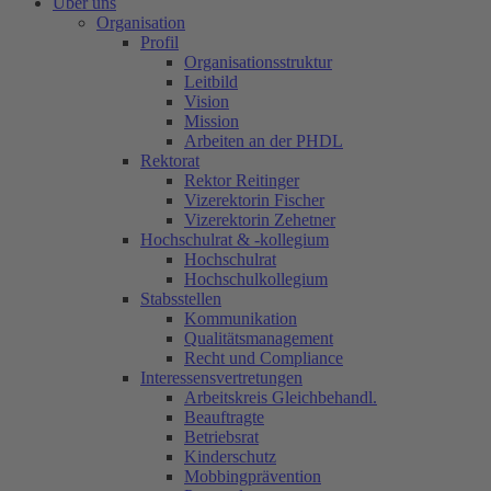
Über uns
Organisation
Profil
Organisationsstruktur
Leitbild
Vision
Mission
Arbeiten an der PHDL
Rektorat
Rektor Reitinger
Vizerektorin Fischer
Vizerektorin Zehetner
Hochschulrat & -kollegium
Hochschulrat
Hochschulkollegium
Stabsstellen
Kommunikation
Qualitätsmanagement
Recht und Compliance
Interessensvertretungen
Arbeitskreis Gleichbehandl.
Beauftragte
Betriebsrat
Kinderschutz
Mobbingprävention