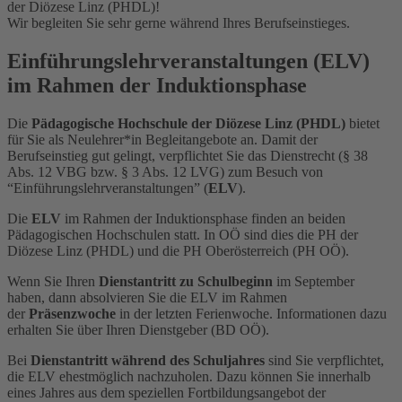
der Diözese Linz (PHDL)!
Wir begleiten Sie sehr gerne während Ihres Berufseinstieges.
Einführungslehrveranstaltungen (ELV)
im Rahmen der Induktionsphase
Die
Pädagogische Hochschule der Diözese Linz (PHDL)
bietet
für Sie als Neulehrer*in Begleitangebote an. Damit der
Berufseinstieg gut gelingt, verpflichtet Sie das Dienstrecht (§ 38
Abs. 12 VBG bzw. § 3 Abs. 12 LVG) zum Besuch von
“Einführungslehrveranstaltungen” (
ELV
).
Die
ELV
im Rahmen der Induktionsphase finden an beiden
Pädagogischen Hochschulen statt. In OÖ sind dies die PH der
Diözese Linz (PHDL) und die PH Oberösterreich (PH OÖ).
Wenn Sie Ihren
Dienstantritt zu Schulbeginn
im September
haben, dann absolvieren Sie die ELV im Rahmen
der
Präsenzwoche
in der letzten Ferienwoche. Informationen dazu
erhalten Sie über Ihren Dienstgeber (BD OÖ).
Bei
Dienstantritt während des Schuljahres
sind Sie verpflichtet,
die ELV ehestmöglich nachzuholen. Dazu können Sie innerhalb
eines Jahres aus dem speziellen Fortbildungsangebot der