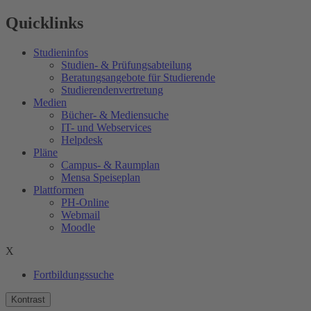
Quicklinks
Studieninfos
Studien- & Prüfungsabteilung
Beratungsangebote für Studierende
Studierendenvertretung
Medien
Bücher- & Mediensuche
IT- und Webservices
Helpdesk
Pläne
Campus- & Raumplan
Mensa Speiseplan
Plattformen
PH-Online
Webmail
Moodle
X
Fortbildungssuche
Kontrast