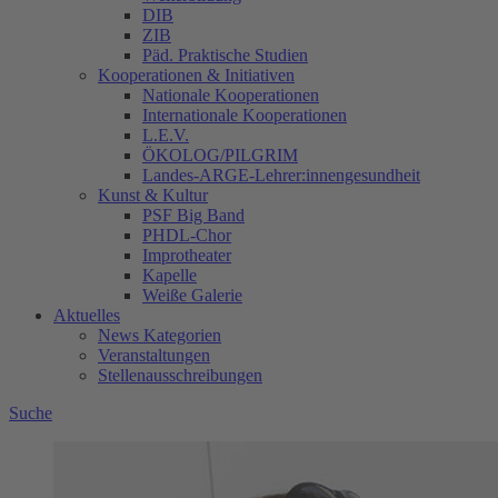
DIB
ZIB
Päd. Praktische Studien
Kooperationen & Initiativen
Nationale Kooperationen
Internationale Kooperationen
L.E.V.
ÖKOLOG/PILGRIM
Landes-ARGE-Lehrer:innengesundheit
Kunst & Kultur
PSF Big Band
PHDL-Chor
Improtheater
Kapelle
Weiße Galerie
Aktuelles
News Kategorien
Veranstaltungen
Stellenausschreibungen
Suche