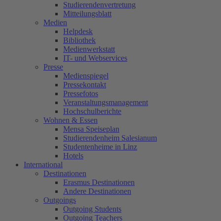
Studierendenvertretung
Mitteilungsblatt
Medien
Helpdesk
Bibliothek
Medienwerkstatt
IT- und Webservices
Presse
Medienspiegel
Pressekontakt
Pressefotos
Veranstaltungsmanagement
Hochschulberichte
Wohnen & Essen
Mensa Speiseplan
Studierendenheim Salesianum
Studentenheime in Linz
Hotels
International
Destinationen
Erasmus Destinationen
Andere Destinationen
Outgoings
Outgoing Students
Outgoing Teachers