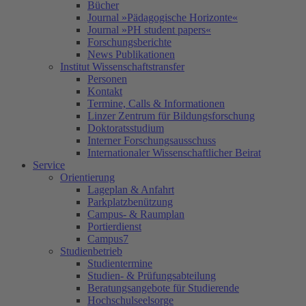
Bücher
Journal »Pädagogische Horizonte«
Journal »PH student papers«
Forschungsberichte
News Publikationen
Institut Wissenschaftstransfer
Personen
Kontakt
Termine, Calls & Informationen
Linzer Zentrum für Bildungsforschung
Doktoratsstudium
Interner Forschungsausschuss
Internationaler Wissenschaftlicher Beirat
Service
Orientierung
Lageplan & Anfahrt
Parkplatzbenützung
Campus- & Raumplan
Portierdienst
Campus7
Studienbetrieb
Studientermine
Studien- & Prüfungsabteilung
Beratungsangebote für Studierende
Hochschulseelsorge