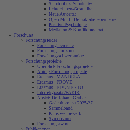
Standortbez. Schulentw.
Lehrer:innen-Gesundheit
Neue Autorität
Open Mind - Demokratie leben lernen
Positive Psychologie
Mediation & Konfliktmoderat.
Forschung
Forschungsfelder
Forschungsbereiche
Forschungshorizonte
Forschungsschwerpunkte
Forschungsprojekte
Überblick Forschungsprojekte
Antrag Forschungsprojekte
Erasmus+ MANDELA
Erasmus+ PROVE
Erasmus+ EDUMENTO
Interreligiosität/FAKIR
Anstoß Dr. Johann Gruber
Gedenkprojekt 2025-27
Sammelband
Kunstwettbewerb
Symposium
Forschungsawards
Publikationen