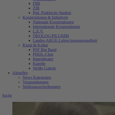
DIB
ZIB
Päd. Praktische Studien
Kooperationen & Initiativen
Nationale Kooperationen
Internationale Kooperationen
L.E.V.
ÖKOLOG/PILGRIM
Landes-ARGE-Lehrer:innengesundheit
Kunst & Kultur
PSF Big Band
PHDL-Chor
Improtheater
Kapelle
Weiße Galerie
Aktuelles
News Kategorien
Veranstaltungen
Stellenausschreibungen
Suche