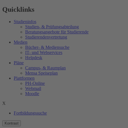
Quicklinks
Studieninfos
Studien- & Prüfungsabteilung
Beratungsangebote für Studierende
Studierendenvertretung
Medien
Bücher- & Mediensuche
IT- und Webservices
Helpdesk
Pläne
Campus- & Raumplan
Mensa Speiseplan
Plattformen
PH-Online
Webmail
Moodle
X
Fortbildungssuche
Kontrast