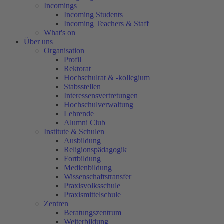
Incomings
Incoming Students
Incoming Teachers & Staff
What's on
Über uns
Organisation
Profil
Rektorat
Hochschulrat & -kollegium
Stabsstellen
Interessensvertretungen
Hochschulverwaltung
Lehrende
Alumni Club
Institute & Schulen
Ausbildung
Religionspädagogik
Fortbildung
Medienbildung
Wissenschaftstransfer
Praxisvolksschule
Praxismittelschule
Zentren
Beratungszentrum
Weiterbildung