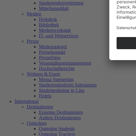
Studierendenvertretung
Mitteilungsblatt
Medien
Helpdesk
Bibliothek
Medienwerkstatt
IT- und Webservices
Presse
Medienspiegel
Pressekontakt
Pressefotos
Veranstaltungsmanagement
Hochschulberichte
Wohnen & Essen
Mensa Speiseplan
Studierendenheim Salesianum
Studentenheime in Linz
Hotels
International
Destinationen
Erasmus Destinationen
Andere Destinationen
Outgoings
Outgoing Students
Outgoing Teachers