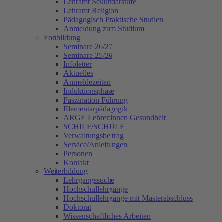
Lehramt Sekundarstufe
Lehramt Religion
Pädagogisch Praktische Studien
Anmeldung zum Studium
Fortbildung
Seminare 26/27
Seminare 25/26
Infoletter
Aktuelles
Anmeldezeiten
Induktionsphase
Faszination Führung
Elementarpädagogik
ARGE Lehrer:innen Gesundheit
SCHILF/SCHÜLF
Verwaltungsbeitrag
Service/Anleitungen
Personen
Kontakt
Weiterbildung
Lehrgangssuche
Hochschullehrgänge
Hochschullehrgänge mit Masterabschluss
Doktorat
Wissenschaftliches Arbeiten