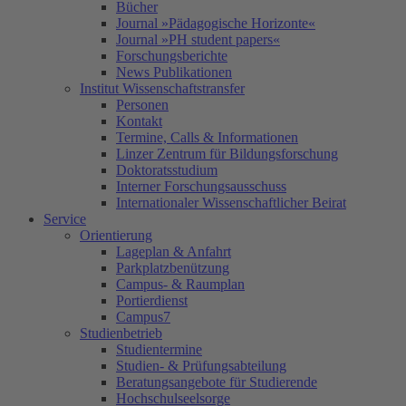
Bücher
Journal »Pädagogische Horizonte«
Journal »PH student papers«
Forschungsberichte
News Publikationen
Institut Wissenschaftstransfer
Personen
Kontakt
Termine, Calls & Informationen
Linzer Zentrum für Bildungsforschung
Doktoratsstudium
Interner Forschungsausschuss
Internationaler Wissenschaftlicher Beirat
Service
Orientierung
Lageplan & Anfahrt
Parkplatzbenützung
Campus- & Raumplan
Portierdienst
Campus7
Studienbetrieb
Studientermine
Studien- & Prüfungsabteilung
Beratungsangebote für Studierende
Hochschulseelsorge