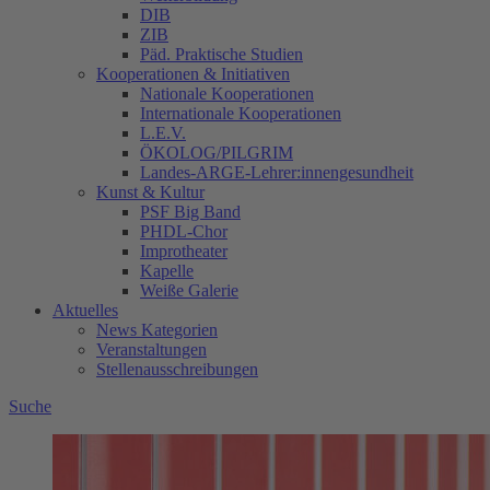
DIB
ZIB
Päd. Praktische Studien
Kooperationen & Initiativen
Nationale Kooperationen
Internationale Kooperationen
L.E.V.
ÖKOLOG/PILGRIM
Landes-ARGE-Lehrer:innengesundheit
Kunst & Kultur
PSF Big Band
PHDL-Chor
Improtheater
Kapelle
Weiße Galerie
Aktuelles
News Kategorien
Veranstaltungen
Stellenausschreibungen
Suche