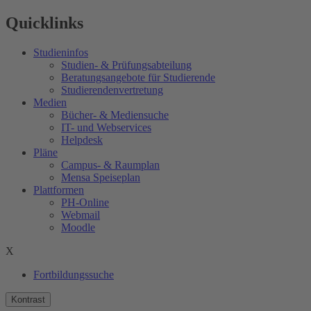
Quicklinks
Studieninfos
Studien- & Prüfungsabteilung
Beratungsangebote für Studierende
Studierendenvertretung
Medien
Bücher- & Mediensuche
IT- und Webservices
Helpdesk
Pläne
Campus- & Raumplan
Mensa Speiseplan
Plattformen
PH-Online
Webmail
Moodle
X
Fortbildungssuche
Kontrast