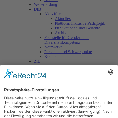
Weiterbildung
DIB
Aktivitäten
Aktuelles
Plattform Inklusive Pädagogik
Publikationen und Berichte
Archiv
Fachstelle für Gender- und
Diversitätskompetenz
Netzwerke
Personen und Schwerpunkte
Kontakt
ZIB
Päd. Praktische Studien
Päd. Prakt. Studien
Personen
Kontakt
Kooperationen & Initiativen
Nationale Kooperationen
Internationale Kooperationen
L.E.V.
Nachlese
Soziales Engagement
Materialien und Links