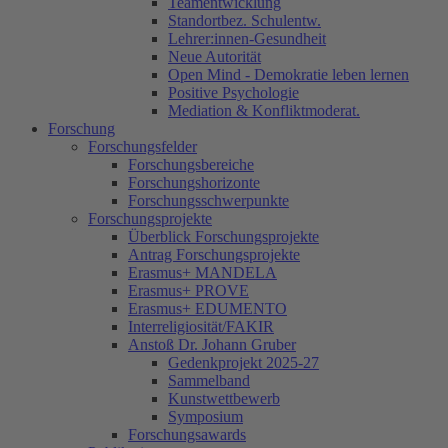
Teamentwicklung
Standortbez. Schulentw.
Lehrer:innen-Gesundheit
Neue Autorität
Open Mind - Demokratie leben lernen
Positive Psychologie
Mediation & Konfliktmoderat.
Forschung
Forschungsfelder
Forschungsbereiche
Forschungshorizonte
Forschungsschwerpunkte
Forschungsprojekte
Überblick Forschungsprojekte
Antrag Forschungsprojekte
Erasmus+ MANDELA
Erasmus+ PROVE
Erasmus+ EDUMENTO
Interreligiosität/FAKIR
Anstoß Dr. Johann Gruber
Gedenkprojekt 2025-27
Sammelband
Kunstwettbewerb
Symposium
Forschungsawards