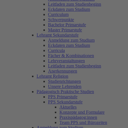
Leitfaden zum Studienbeginn
Eckdaten zum Studium
Curriculum
Schwerpunkte
Bachelor Primarstufe
Master Primarstufe
Lehramt Sekundarstufe
Anmeldung zum Studium
Eckdaten zum Studium
Curricula
Fächer & Kombinationen
Lehrveranstaltungen
Leitfaden zum Studienbeginn
Anerkennungen
Lehramt Religion
Studienrichtungen
Unsere Lehrenden
Pädagogisch Praktische Studien
PPS Primarstufe
PPS Sekundarstufe
Aktuelles
Konzepte und Formulare
Praxispädagog:innen
Team PPS und Bürozeiten
Anmeldung zum Studium