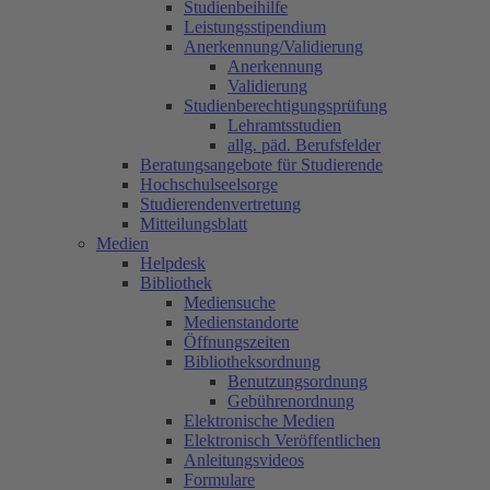
Studienbeihilfe
Leistungsstipendium
Anerkennung/Validierung
Anerkennung
Validierung
Studienberechtigungsprüfung
Lehramtsstudien
allg. päd. Berufsfelder
Beratungsangebote für Studierende
Hochschulseelsorge
Studierendenvertretung
Mitteilungsblatt
Medien
Helpdesk
Bibliothek
Mediensuche
Medienstandorte
Öffnungszeiten
Bibliotheksordnung
Benutzungsordnung
Gebührenordnung
Elektronische Medien
Elektronisch Veröffentlichen
Anleitungsvideos
Formulare