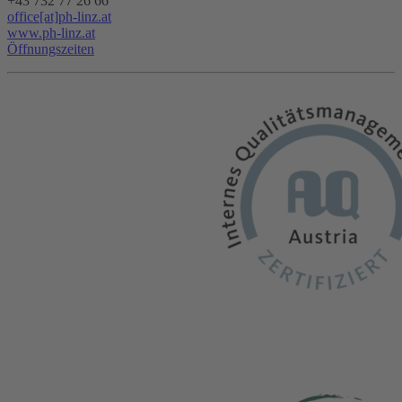
+43 732 77 26 66
office[at]ph-linz.at
www.ph-linz.at
Öffnungszeiten