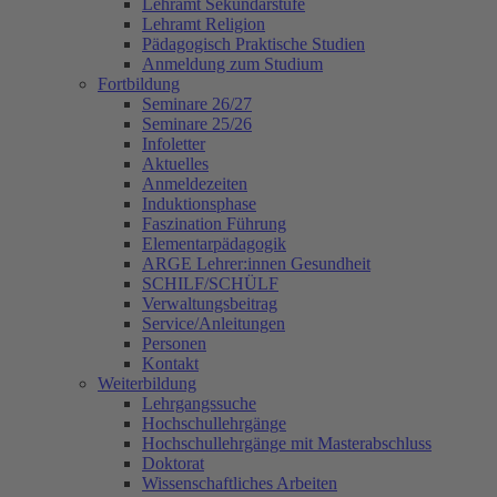
Lehramt Sekundarstufe
Lehramt Religion
Pädagogisch Praktische Studien
Anmeldung zum Studium
Fortbildung
Seminare 26/27
Seminare 25/26
Infoletter
Aktuelles
Anmeldezeiten
Induktionsphase
Faszination Führung
Elementarpädagogik
ARGE Lehrer:innen Gesundheit
SCHILF/SCHÜLF
Verwaltungsbeitrag
Service/Anleitungen
Personen
Kontakt
Weiterbildung
Lehrgangssuche
Hochschullehrgänge
Hochschullehrgänge mit Masterabschluss
Doktorat
Wissenschaftliches Arbeiten