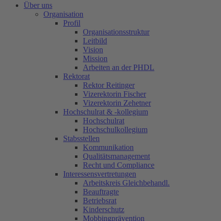
Über uns
Organisation
Profil
Organisationsstruktur
Leitbild
Vision
Mission
Arbeiten an der PHDL
Rektorat
Rektor Reitinger
Vizerektorin Fischer
Vizerektorin Zehetner
Hochschulrat & -kollegium
Hochschulrat
Hochschulkollegium
Stabsstellen
Kommunikation
Qualitätsmanagement
Recht und Compliance
Interessensvertretungen
Arbeitskreis Gleichbehandl.
Beauftragte
Betriebsrat
Kinderschutz
Mobbingprävention