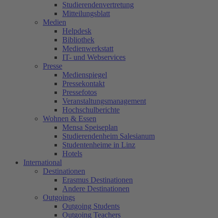
Studierendenvertretung
Mitteilungsblatt
Medien
Helpdesk
Bibliothek
Medienwerkstatt
IT- und Webservices
Presse
Medienspiegel
Pressekontakt
Pressefotos
Veranstaltungsmanagement
Hochschulberichte
Wohnen & Essen
Mensa Speiseplan
Studierendenheim Salesianum
Studentenheime in Linz
Hotels
International
Destinationen
Erasmus Destinationen
Andere Destinationen
Outgoings
Outgoing Students
Outgoing Teachers