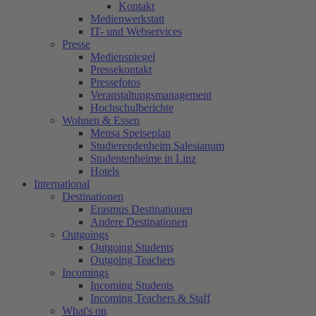
Kontakt
Medienwerkstatt
IT- und Webservices
Presse
Medienspiegel
Pressekontakt
Pressefotos
Veranstaltungsmanagement
Hochschulberichte
Wohnen & Essen
Mensa Speiseplan
Studierendenheim Salesianum
Studentenheime in Linz
Hotels
International
Destinationen
Erasmus Destinationen
Andere Destinationen
Outgoings
Outgoing Students
Outgoing Teachers
Incomings
Incoming Students
Incoming Teachers & Staff
What's on