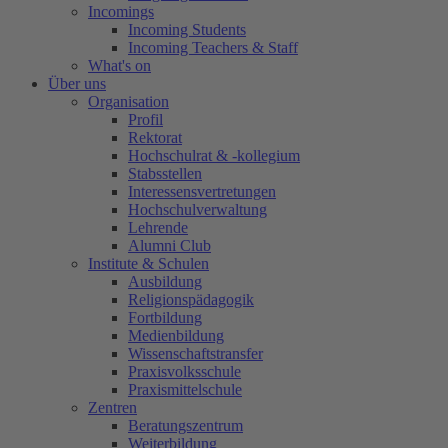
Incomings
Incoming Students
Incoming Teachers & Staff
What's on
Über uns
Organisation
Profil
Rektorat
Hochschulrat & -kollegium
Stabsstellen
Interessensvertretungen
Hochschulverwaltung
Lehrende
Alumni Club
Institute & Schulen
Ausbildung
Religionspädagogik
Fortbildung
Medienbildung
Wissenschaftstransfer
Praxisvolksschule
Praxismittelschule
Zentren
Beratungszentrum
Weiterbildung