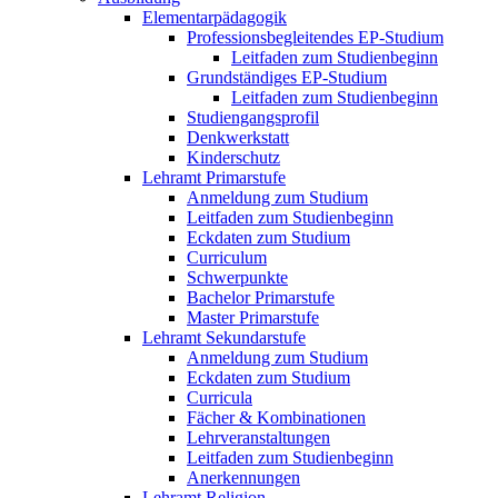
Elementarpädagogik
Professionsbegleitendes EP-Studium
Leitfaden zum Studienbeginn
Grundständiges EP-Studium
Leitfaden zum Studienbeginn
Studiengangsprofil
Denkwerkstatt
Kinderschutz
Lehramt Primarstufe
Anmeldung zum Studium
Leitfaden zum Studienbeginn
Eckdaten zum Studium
Curriculum
Schwerpunkte
Bachelor Primarstufe
Master Primarstufe
Lehramt Sekundarstufe
Anmeldung zum Studium
Eckdaten zum Studium
Curricula
Fächer & Kombinationen
Lehrveranstaltungen
Leitfaden zum Studienbeginn
Anerkennungen
Lehramt Religion