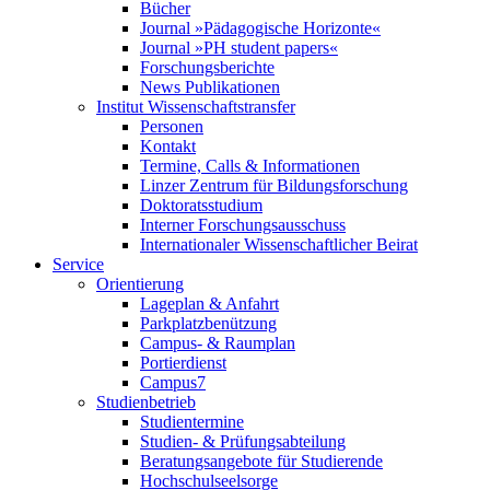
Bücher
Journal »Pädagogische Horizonte«
Journal »PH student papers«
Forschungsberichte
News Publikationen
Institut Wissenschaftstransfer
Personen
Kontakt
Termine, Calls & Informationen
Linzer Zentrum für Bildungsforschung
Doktoratsstudium
Interner Forschungsausschuss
Internationaler Wissenschaftlicher Beirat
Service
Orientierung
Lageplan & Anfahrt
Parkplatzbenützung
Campus- & Raumplan
Portierdienst
Campus7
Studienbetrieb
Studientermine
Studien- & Prüfungsabteilung
Beratungsangebote für Studierende
Hochschulseelsorge