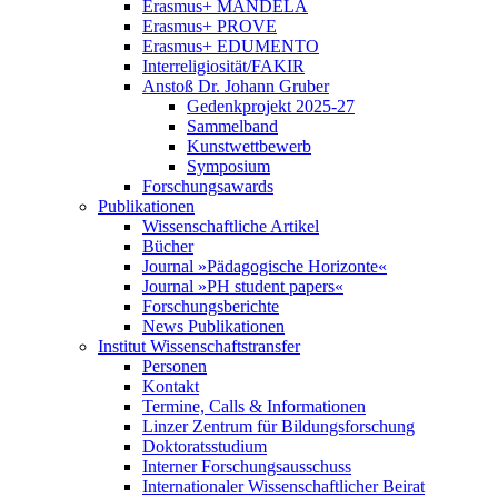
Erasmus+ MANDELA
Erasmus+ PROVE
Erasmus+ EDUMENTO
Interreligiosität/FAKIR
Anstoß Dr. Johann Gruber
Gedenkprojekt 2025-27
Sammelband
Kunstwettbewerb
Symposium
Forschungsawards
Publikationen
Wissenschaftliche Artikel
Bücher
Journal »Pädagogische Horizonte«
Journal »PH student papers«
Forschungsberichte
News Publikationen
Institut Wissenschaftstransfer
Personen
Kontakt
Termine, Calls & Informationen
Linzer Zentrum für Bildungsforschung
Doktoratsstudium
Interner Forschungsausschuss
Internationaler Wissenschaftlicher Beirat