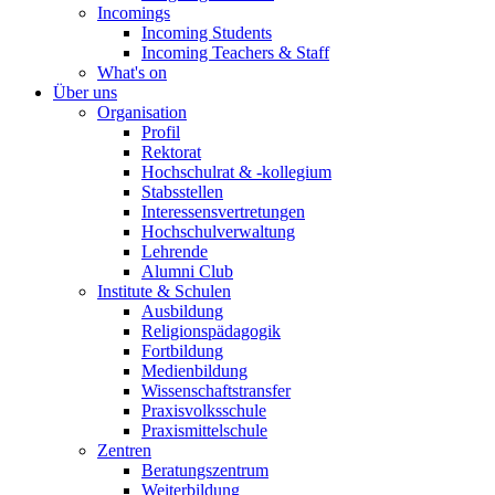
Incomings
Incoming Students
Incoming Teachers & Staff
What's on
Über uns
Organisation
Profil
Rektorat
Hochschulrat & -kollegium
Stabsstellen
Interessensvertretungen
Hochschulverwaltung
Lehrende
Alumni Club
Institute & Schulen
Ausbildung
Religionspädagogik
Fortbildung
Medienbildung
Wissenschaftstransfer
Praxisvolksschule
Praxismittelschule
Zentren
Beratungszentrum
Weiterbildung