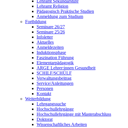
Lehramt Sekundarstufe
Lehramt Religion
Pädagogisch Praktische Studien
Anmeldung zum Studium
Fortbildung
Seminare 26/27
Seminare 25/26
Infoletter
Aktuelles
Anmeldezeiten
Induktionsphase
Faszination Führung
Elementarpädagogik
ARGE Lehrer:innen Gesundheit
SCHILF/SCHÜLF
Verwaltungsbeitrag
Service/Anleitungen
Personen
Kontakt
Weiterbildung
Lehrgangssuche
Hochschullehrgänge
Hochschullehrgänge mit Masterabschluss
Doktorat
Wissenschaftliches Arbeiten