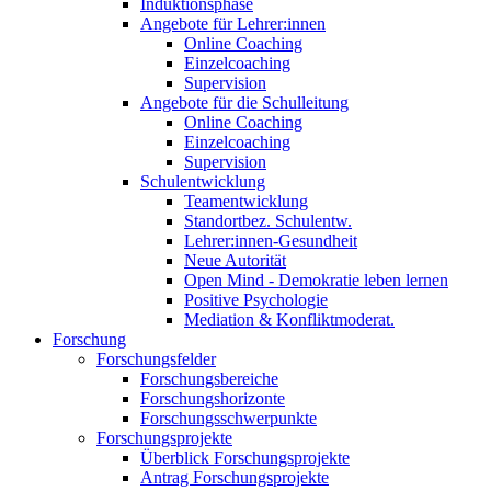
Induktionsphase
Angebote für Lehrer:innen
Online Coaching
Einzelcoaching
Supervision
Angebote für die Schulleitung
Online Coaching
Einzelcoaching
Supervision
Schulentwicklung
Teamentwicklung
Standortbez. Schulentw.
Lehrer:innen-Gesundheit
Neue Autorität
Open Mind - Demokratie leben lernen
Positive Psychologie
Mediation & Konfliktmoderat.
Forschung
Forschungsfelder
Forschungsbereiche
Forschungshorizonte
Forschungsschwerpunkte
Forschungsprojekte
Überblick Forschungsprojekte
Antrag Forschungsprojekte