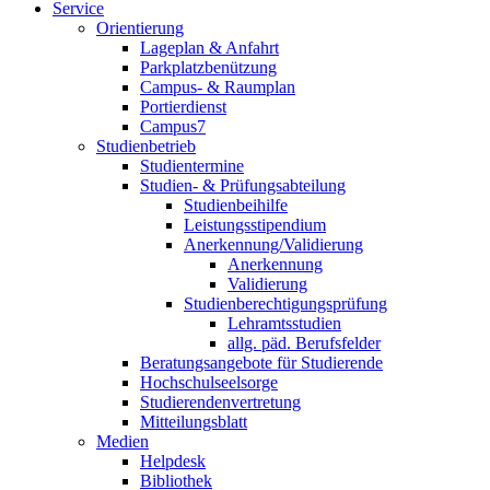
Service
Orientierung
Lageplan & Anfahrt
Parkplatzbenützung
Campus- & Raumplan
Portierdienst
Campus7
Studienbetrieb
Studientermine
Studien- & Prüfungsabteilung
Studienbeihilfe
Leistungsstipendium
Anerkennung/Validierung
Anerkennung
Validierung
Studienberechtigungsprüfung
Lehramtsstudien
allg. päd. Berufsfelder
Beratungsangebote für Studierende
Hochschulseelsorge
Studierendenvertretung
Mitteilungsblatt
Medien
Helpdesk
Bibliothek