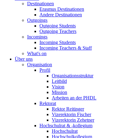
Destinationen
Erasmus Destinationen
Andere Destinationen
Outgoings
Outgoing Students
Outgoing Teachers
Incomings
Incoming Students
Incoming Teachers & Staff
What's on
Über uns
Organisation
Profil
Organisationsstruktur
Leitbild
Vision
Mission
Arbeiten an der PHDL
Rektorat
Rektor Reitinger
Vizerektorin Fischer
Vizerektorin Zehetner
Hochschulrat & -kollegium
Hochschulrat
Hochschulkollegium