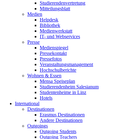
Studierendenvertretung
Mitteilungsblatt
Medien
Helpdesk
Bibliothek
Medienwerkstatt
IT- und Webservices
Presse
Medienspiegel
Pressekontakt
Pressefotos
Veranstaltungsmanagement
Hochschulberichte
Wohnen & Essen
Mensa Speiseplan
Studierendenheim Salesianum
Studentenheime in Linz
Hotels
International
Destinationen
Erasmus Destinationen
Andere Destinationen
Outgoings
Outgoing Students
Outgoing Teachers