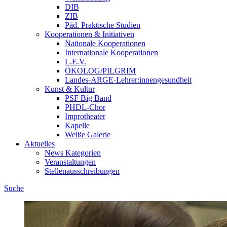
DIB
ZIB
Päd. Praktische Studien
Kooperationen & Initiativen
Nationale Kooperationen
Internationale Kooperationen
L.E.V.
ÖKOLOG/PILGRIM
Landes-ARGE-Lehrer:innengesundheit
Kunst & Kultur
PSF Big Band
PHDL-Chor
Improtheater
Kapelle
Weiße Galerie
Aktuelles
News Kategorien
Veranstaltungen
Stellenausschreibungen
Suche