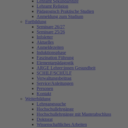
Lehramt Sekundarstufe
Lehramt Religion
Pädagogisch Praktische Studien
Anmeldung zum Studium
Fortbildung
Seminare 26/27
Seminare 25/26
Infoletter
Aktuelles
Anmeldezeiten
Induktionsphase
Faszination Führung
Elementarpädagogik
ARGE Lehrer:innen Gesundheit
SCHILF/SCHÜLF
Verwaltungsbeitrag
Service/Anleitungen
Personen
Kontakt
Weiterbildung
Lehrgangssuche
Hochschullehrgänge
Hochschullehrgänge mit Masterabschluss
Doktorat
Wissenschaftliches Arbeiten