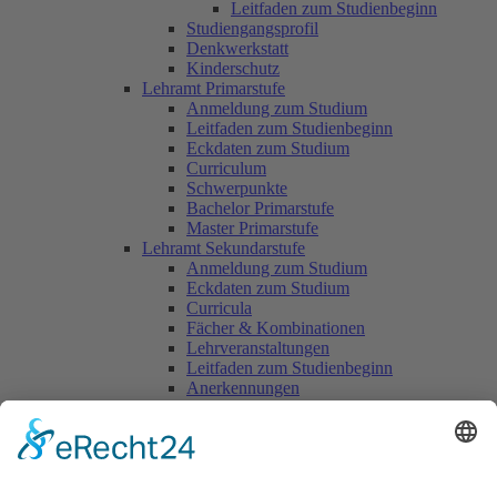
Leitfaden zum Studienbeginn
Studiengangsprofil
Denkwerkstatt
Kinderschutz
Lehramt Primarstufe
Anmeldung zum Studium
Leitfaden zum Studienbeginn
Eckdaten zum Studium
Curriculum
Schwerpunkte
Bachelor Primarstufe
Master Primarstufe
Lehramt Sekundarstufe
Anmeldung zum Studium
Eckdaten zum Studium
Curricula
Fächer & Kombinationen
Lehrveranstaltungen
Leitfaden zum Studienbeginn
Anerkennungen
Lehramt Religion
Studienrichtungen
Unsere Lehrenden
Pädagogisch Praktische Studien
PPS Primarstufe