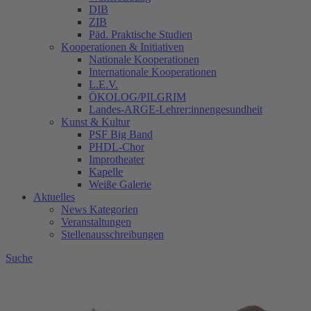
DIB
ZIB
Päd. Praktische Studien
Kooperationen & Initiativen
Nationale Kooperationen
Internationale Kooperationen
L.E.V.
ÖKOLOG/PILGRIM
Landes-ARGE-Lehrer:innengesundheit
Kunst & Kultur
PSF Big Band
PHDL-Chor
Improtheater
Kapelle
Weiße Galerie
Aktuelles
News Kategorien
Veranstaltungen
Stellenausschreibungen
Suche