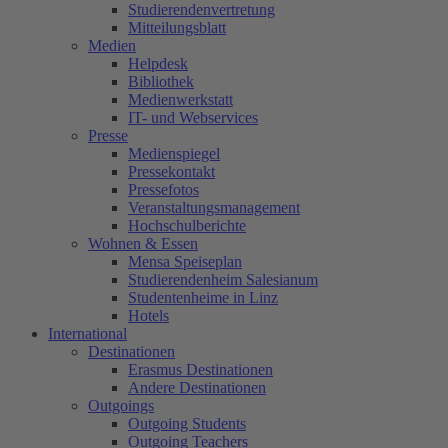
Studierendenvertretung
Mitteilungsblatt
Medien
Helpdesk
Bibliothek
Medienwerkstatt
IT- und Webservices
Presse
Medienspiegel
Pressekontakt
Pressefotos
Veranstaltungsmanagement
Hochschulberichte
Wohnen & Essen
Mensa Speiseplan
Studierendenheim Salesianum
Studentenheime in Linz
Hotels
International
Destinationen
Erasmus Destinationen
Andere Destinationen
Outgoings
Outgoing Students
Outgoing Teachers