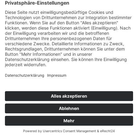
PPS Sekundarstufe
Aktuelles
Konzepte und Formulare
Praxispädagog:innen
Team PPS und Bürozeiten
Anmeldung zum Studium
Fortbildung
Seminare 26/27
Seminare 25/26
Infoletter
Aktuelles
Anmeldezeiten
Induktionsphase
InduktionPlus
ELV im Schuljahr
Faszination Führung
Elementarpädagogik
Hochschullehrgänge EP
ARGE Lehrer:innen Gesundheit
Aktuelles
Fortbildungen
Gesundheitsvertrauenspersonen
Veröffentlichungen
Partner
SCHILF/SCHÜLF