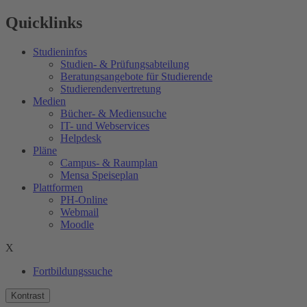
Quicklinks
Studieninfos
Studien- & Prüfungsabteilung
Beratungsangebote für Studierende
Studierendenvertretung
Medien
Bücher- & Mediensuche
IT- und Webservices
Helpdesk
Pläne
Campus- & Raumplan
Mensa Speiseplan
Plattformen
PH-Online
Webmail
Moodle
X
Fortbildungssuche
Kontrast