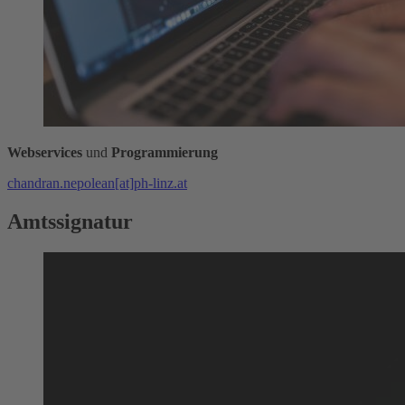
Webservices
und
Programmierung
chandran.nepolean[at]ph-linz.at
Amtssignatur