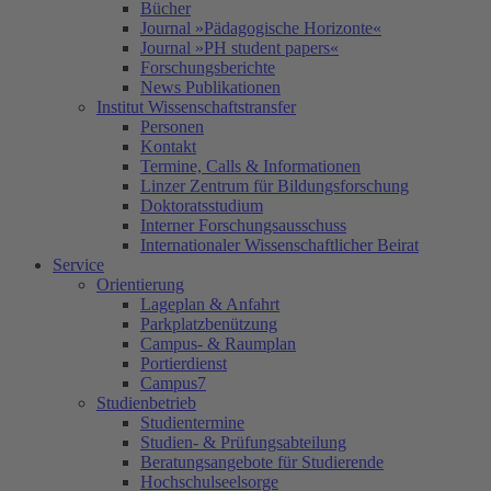
Bücher
Journal »Pädagogische Horizonte«
Journal »PH student papers«
Forschungsberichte
News Publikationen
Institut Wissenschaftstransfer
Personen
Kontakt
Termine, Calls & Informationen
Linzer Zentrum für Bildungsforschung
Doktoratsstudium
Interner Forschungsausschuss
Internationaler Wissenschaftlicher Beirat
Service
Orientierung
Lageplan & Anfahrt
Parkplatzbenützung
Campus- & Raumplan
Portierdienst
Campus7
Studienbetrieb
Studientermine
Studien- & Prüfungsabteilung
Beratungsangebote für Studierende
Hochschulseelsorge