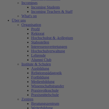
Incomings
Incoming Students
Incoming Teachers & Staff
What's on
Über uns
Organisation
Profil
Rektorat
Hochschulrat & -kollegium
Stabsstellen
Interessensvertretungen
Hochschulverwaltung
Lehrende
Alumni Club
Institute & Schulen
Ausbildung
Religionspädagogik
Fortbildung
Medienbildung
Wissenschaftstransfer
Praxisvolksschule
Praxismittelschule
Zentren
Beratungszentrum
Weiterbildung