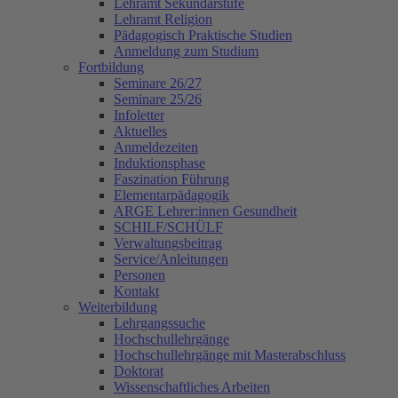
Lehramt Sekundarstufe
Lehramt Religion
Pädagogisch Praktische Studien
Anmeldung zum Studium
Fortbildung
Seminare 26/27
Seminare 25/26
Infoletter
Aktuelles
Anmeldezeiten
Induktionsphase
Faszination Führung
Elementarpädagogik
ARGE Lehrer:innen Gesundheit
SCHILF/SCHÜLF
Verwaltungsbeitrag
Service/Anleitungen
Personen
Kontakt
Weiterbildung
Lehrgangssuche
Hochschullehrgänge
Hochschullehrgänge mit Masterabschluss
Doktorat
Wissenschaftliches Arbeiten