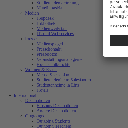
Studierendenvertretung
Mitteilungsblatt
Medien
Helpdesk
Bibliothek
Medienwerkstatt
IT- und Webservices
Presse
Medienspiegel
Pressekontakt
Pressefotos
Veranstaltungsmanagement
Hochschulberichte
Wohnen & Essen
Mensa Speiseplan
Studierendenheim Salesianum
Studentenheime in Linz
Hotels
International
Destinationen
Erasmus Destinationen
Andere Destinationen
Outgoings
Outgoing Students
Outgoing Teachers