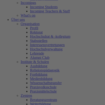
Incomings
Incoming Students
Incoming Teachers & Staff
What's on
Über uns
Organisation
Profil
Rektorat
Hochschulrat & -kollegium
Stabsstellen
Interessensvertretungen
Hochschulverwaltung
Lehrende
Alumni Club
Institute & Schulen
Ausbildung
Religionspädagogik
Fortbildung
Medienbildung
Wissenschaftstransfer
Praxisvolksschule
Praxismittelschule
Zentren
Beratungszentrum
Weiterbildung