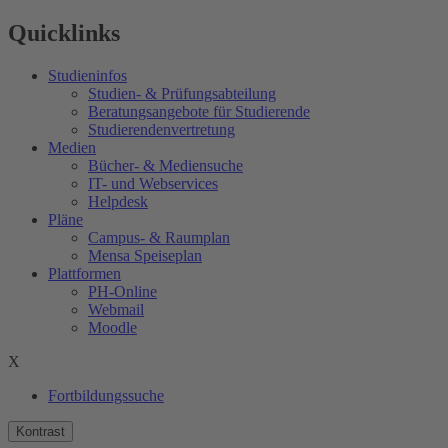
Quicklinks
Studieninfos
Studien- & Prüfungsabteilung
Beratungsangebote für Studierende
Studierendenvertretung
Medien
Bücher- & Mediensuche
IT- und Webservices
Helpdesk
Pläne
Campus- & Raumplan
Mensa Speiseplan
Plattformen
PH-Online
Webmail
Moodle
X
Fortbildungssuche
Kontrast