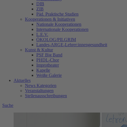
DIB
ZIB
Päd. Praktische Studien
Kooperationen & Initiativen
Nationale Kooperationen
Internationale Kooperationen
L.E.V.
ÖKOLOG/PILGRIM
Landes-ARGE-Lehrer:innengesundheit
Kunst & Kultur
PSF Big Band
PHDL-Chor
Improtheater
Kapelle
Weiße Galerie
Aktuelles
News Kategorien
Veranstaltungen
Stellenausschreibungen
Suche