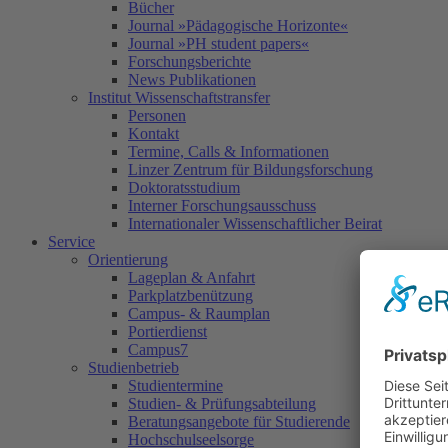
Bücher
Journal »Pädagogische Horizonte«
Journal »PH student papers«
Forschungsberichte
News Publikationen
Institut Wissenschaftstransfer
Personen
Kontakt
Termine, Calls & Informationen
Linzer Zentrum für Bildungsforschung
Doktoratsstudium
Interner Forschungsausschuss
Internationaler Wissenschaftlicher Beirat
Service
Orientierung
Lageplan & Anfahrt
Parkplatzbenützung
Campus- & Raumplan
Portierdienst
Campus7
Studienbetrieb
Studientermine
Studien- & Prüfungsabteilung
Beratungsangebote für Studierende
Hochschulseelsorge