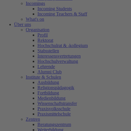
Incomings
Incoming Students
Incoming Teachers & Staff
What's on
Über uns
Organisation
Profil
Rektorat
Hochschulrat & -kollegium
Stabsstellen
Interessensvertretungen
Hochschulverwaltung
Lehrende
Alumni Club
Institute & Schulen
Ausbildung
Religionspädagogik
Fortbildung
Medienbildung
Wissenschaftstransfer
Praxisvolksschule
Praxismittelschule
Zentren
Beratungszentrum
Weiterbildung