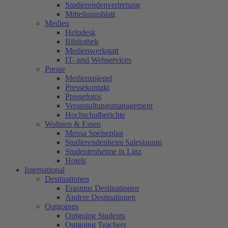
Studierendenvertretung
Mitteilungsblatt
Medien
Helpdesk
Bibliothek
Medienwerkstatt
IT- und Webservices
Presse
Medienspiegel
Pressekontakt
Pressefotos
Veranstaltungsmanagement
Hochschulberichte
Wohnen & Essen
Mensa Speiseplan
Studierendenheim Salesianum
Studentenheime in Linz
Hotels
International
Destinationen
Erasmus Destinationen
Andere Destinationen
Outgoings
Outgoing Students
Outgoing Teachers