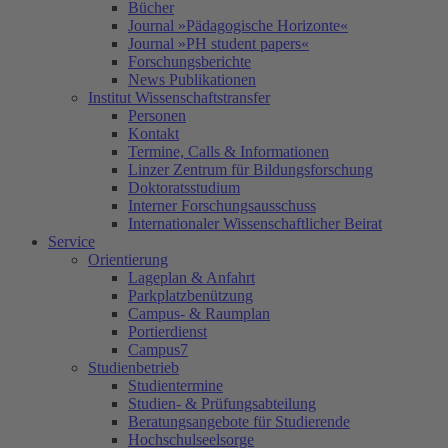
Bücher
Journal »Pädagogische Horizonte«
Journal »PH student papers«
Forschungsberichte
News Publikationen
Institut Wissenschaftstransfer
Personen
Kontakt
Termine, Calls & Informationen
Linzer Zentrum für Bildungsforschung
Doktoratsstudium
Interner Forschungsausschuss
Internationaler Wissenschaftlicher Beirat
Service
Orientierung
Lageplan & Anfahrt
Parkplatzbenützung
Campus- & Raumplan
Portierdienst
Campus7
Studienbetrieb
Studientermine
Studien- & Prüfungsabteilung
Beratungsangebote für Studierende
Hochschulseelsorge