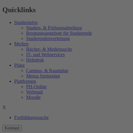
Quicklinks
Studieninfos
Studien- & Prüfungsabteilung
Beratungsangebote für Studierende
Studierendenvertretung
Medien
Bücher- & Mediensuche
IT- und Webservices
Helpdesk
Pläne
Campus- & Raumplan
Mensa Speiseplan
Plattformen
PH-Online
Webmail
Moodle
X
Fortbildungssuche
Kontrast