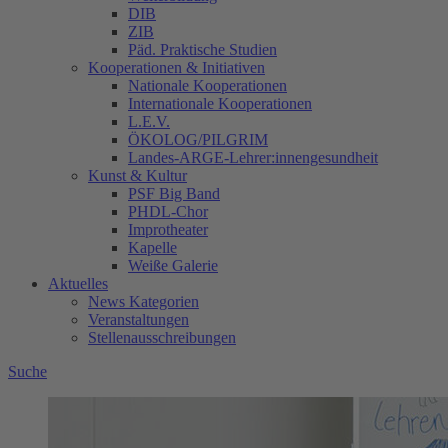
DIB
ZIB
Päd. Praktische Studien
Kooperationen & Initiativen
Nationale Kooperationen
Internationale Kooperationen
L.E.V.
ÖKOLOG/PILGRIM
Landes-ARGE-Lehrer:innengesundheit
Kunst & Kultur
PSF Big Band
PHDL-Chor
Improtheater
Kapelle
Weiße Galerie
Aktuelles
News Kategorien
Veranstaltungen
Stellenausschreibungen
Suche