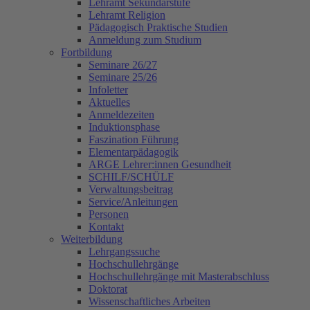
Lehramt Sekundarstufe
Lehramt Religion
Pädagogisch Praktische Studien
Anmeldung zum Studium
Fortbildung
Seminare 26/27
Seminare 25/26
Infoletter
Aktuelles
Anmeldezeiten
Induktionsphase
Faszination Führung
Elementarpädagogik
ARGE Lehrer:innen Gesundheit
SCHILF/SCHÜLF
Verwaltungsbeitrag
Service/Anleitungen
Personen
Kontakt
Weiterbildung
Lehrgangssuche
Hochschullehrgänge
Hochschullehrgänge mit Masterabschluss
Doktorat
Wissenschaftliches Arbeiten