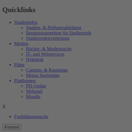
Quicklinks
Studieninfos
Studien- & Prüfungsabteilung
Beratungsangebote für Studierende
Studierendenvertretung
Medien
Bücher- & Mediensuche
IT- und Webservices
Helpdesk
Pläne
Campus- & Raumplan
Mensa Speiseplan
Plattformen
PH-Online
Webmail
Moodle
X
Fortbildungssuche
Kontrast