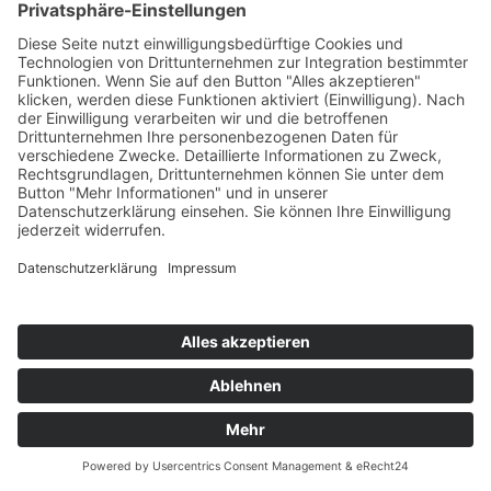
Schwerpunkt in Lehre und Forschung:
Interreligiosität /
Interkulturalität, Weltreligionen, Ästhetische Bildung
Persönlicher Leitspruch:
Freude an der Vielfalt
Anliegen in der Lehre:
Die Sensibilisierung für den spirituellen
Reichtum der Religionen und der respektvolle Umgang mit den
Erfahrungen der Menschen sind mir ein besonderes Anliegen. In der
Begegnung mit anderen möchte ich das Verstehen fördern und
gemeinsam zum Wesentlichen vordringen und in die Tiefe gehen.
Die Schulung der Wahrnehmung ist mir wichtig. Im bildnerischen
(künstlerischen) Gestalten sehe ich einen Weg der Begegnung mit
mir selbst und der Welt.