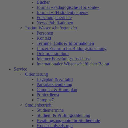
Bücher
Journal »Pädagogische Horizonte«
Journal »PH student papers«
Forschungsberichte
News Publikationen
Institut Wissenschaftstransfer
Personen
Kontakt
Termine, Calls & Informationen
Linzer Zentrum für Bildungsforschung
Doktoratsstudium
Interner Forschungsausschuss
Internationaler Wissenschaftlicher Beirat
Service
Orientierung
Lageplan & Anfahrt
Parkplatzbenützung
Campus- & Raumplan
Portierdienst
Campus7
Studienbetrieb
Studientermine
Studien- & Prüfungsabteilung
Beratungsangebote für Studierende
Hochschulseelsorge