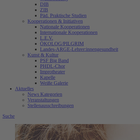
DIB
ZIB
Päd. Praktische Studien
Kooperationen & Initiativen
Nationale Kooperationen
Internationale Kooperationen
L.E.V.
ÖKOLOG/PILGRIM
Landes-ARGE-Lehrer:innengesundheit
Kunst & Kultur
PSF Big Band
PHDL-Chor
Improtheater
Kapelle
Weiße Galerie
Aktuelles
News Kategorien
Veranstaltungen
Stellenausschreibungen
Suche