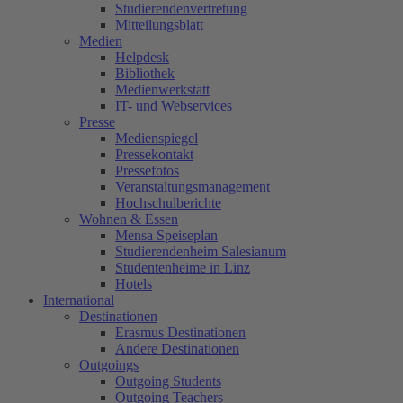
Studierendenvertretung
Mitteilungsblatt
Medien
Helpdesk
Bibliothek
Medienwerkstatt
IT- und Webservices
Presse
Medienspiegel
Pressekontakt
Pressefotos
Veranstaltungsmanagement
Hochschulberichte
Wohnen & Essen
Mensa Speiseplan
Studierendenheim Salesianum
Studentenheime in Linz
Hotels
International
Destinationen
Erasmus Destinationen
Andere Destinationen
Outgoings
Outgoing Students
Outgoing Teachers