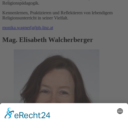
Religionspädagogik.
Kennenlernen, Praktizieren und Reflektieren von lebendigem
Religionsunterricht in seiner Vielfalt.
monika.wagner[at]ph-linz.at
Mag. Elisabeth Walcherberger