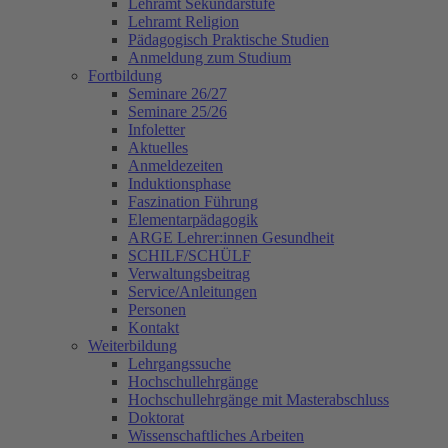
Lehramt Sekundarstufe
Lehramt Religion
Pädagogisch Praktische Studien
Anmeldung zum Studium
Fortbildung
Seminare 26/27
Seminare 25/26
Infoletter
Aktuelles
Anmeldezeiten
Induktionsphase
Faszination Führung
Elementarpädagogik
ARGE Lehrer:innen Gesundheit
SCHILF/SCHÜLF
Verwaltungsbeitrag
Service/Anleitungen
Personen
Kontakt
Weiterbildung
Lehrgangssuche
Hochschullehrgänge
Hochschullehrgänge mit Masterabschluss
Doktorat
Wissenschaftliches Arbeiten