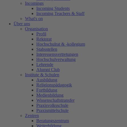
Incomings
Incoming Students
Incoming Teachers & Staff
What's on
Über uns
Organisation
Profil
Rektorat
Hochschulrat & -kollegium
Stabsstellen
Interessensvertretungen
Hochschulverwaltung
Lehrende
Alumni Club
Institute & Schulen
Ausbildung
Religionspädagogik
Fortbildung
Medienbildung
Wissenschaftstransfer
Praxisvolksschule
Praxismittelschule
Zentren
Beratungszentrum
Weiterbildung