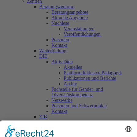
Zentren
Beratungszentrum
Beratungsangebote
Aktuelle Angebote
Nachlese
Veranstaltungen
Veröffentlichungen
Personen
Kontakt
Weiterbildung
DIB
Aktivitäten
Aktuelles
Plattform Inklusive Pädagogik
Publikationen und Berichte
Archiv
Fachstelle für Gender- und
Diversitätskompetenz
Netzwerke
Personen und Schwerpunkte
Kontakt
ZIB
Päd. Praktische Studien
Päd. Prakt. Studien
Personen