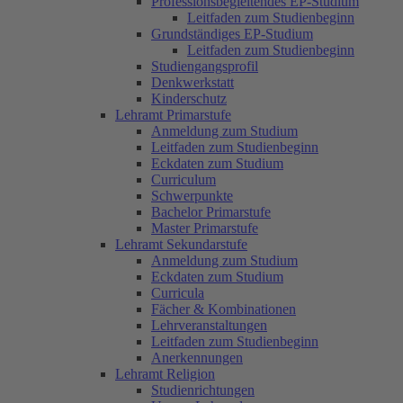
Professionsbegleitendes EP-Studium
Leitfaden zum Studienbeginn
Grundständiges EP-Studium
Leitfaden zum Studienbeginn
Studiengangsprofil
Denkwerkstatt
Kinderschutz
Lehramt Primarstufe
Anmeldung zum Studium
Leitfaden zum Studienbeginn
Eckdaten zum Studium
Curriculum
Schwerpunkte
Bachelor Primarstufe
Master Primarstufe
Lehramt Sekundarstufe
Anmeldung zum Studium
Eckdaten zum Studium
Curricula
Fächer & Kombinationen
Lehrveranstaltungen
Leitfaden zum Studienbeginn
Anerkennungen
Lehramt Religion
Studienrichtungen