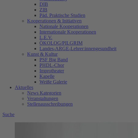
DIB
ZIB
Päd. Praktische Studien
Kooperationen & Initiativen
Nationale Kooperationen
Internationale Kooperationen
L.E.V.
ÖKOLOG/PILGRIM
Landes-ARGE-Lehrer:innengesundheit
Kunst & Kultur
PSF Big Band
PHDL-Chor
Improtheater
Kapelle
Weiße Galerie
Aktuelles
News Kategorien
Veranstaltungen
Stellenausschreibungen
Suche