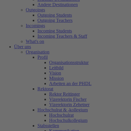
Andere Destinationen
Outgoings
Outgoing Students
Outgoing Teachers
Incomings
Incoming Students
Incoming Teachers & Staff
What's on
Über uns
Organisation
Profil
Organisationsstruktur
Leitbild
Vision
Mission
Arbeiten an der PHDL
Rektorat
Rektor Reitinger
Vizerektorin Fischer
Vizerektorin Zehetner
Hochschulrat & -kollegium
Hochschulrat
Hochschulkollegium
Stabsstellen
Kommunikation