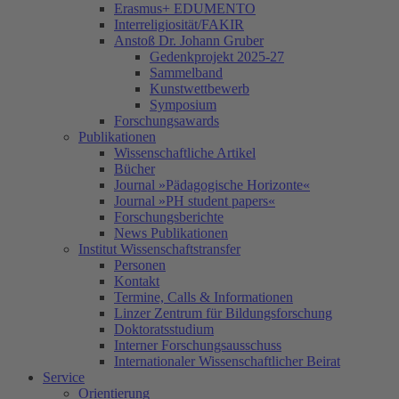
Erasmus+ EDUMENTO
Interreligiosität/FAKIR
Anstoß Dr. Johann Gruber
Gedenkprojekt 2025-27
Sammelband
Kunstwettbewerb
Symposium
Forschungsawards
Publikationen
Wissenschaftliche Artikel
Bücher
Journal »Pädagogische Horizonte«
Journal »PH student papers«
Forschungsberichte
News Publikationen
Institut Wissenschaftstransfer
Personen
Kontakt
Termine, Calls & Informationen
Linzer Zentrum für Bildungsforschung
Doktoratsstudium
Interner Forschungsausschuss
Internationaler Wissenschaftlicher Beirat
Service
Orientierung