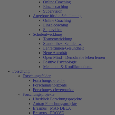
Online Coaching
Einzelcoaching
Supervision
Angebote für die Schulleitung
Online Coaching
Einzelcoaching
Supervision
Schulentwicklung
Teamentwicklung
Standortbez. Schulentw.
Lehrer:innen-Gesundheit
Neue Autorität
Open Mind - Demokratie leben lernen
Positive Psychologie
Mediation & Konfliktmoderat.
Forschung
Forschungsfelder
Forschungsbereiche
Forschungshorizonte
Forschungsschwerpunkte
Forschungsprojekte
Überblick Forschungsprojekte
Antrag Forschungsprojekte
Erasmus+ MANDELA
Erasmus+ PROVE