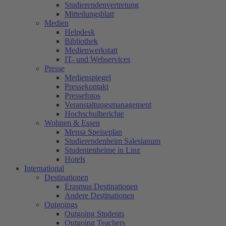
Studierendenvertretung
Mitteilungsblatt
Medien
Helpdesk
Bibliothek
Medienwerkstatt
IT- und Webservices
Presse
Medienspiegel
Pressekontakt
Pressefotos
Veranstaltungsmanagement
Hochschulberichte
Wohnen & Essen
Mensa Speiseplan
Studierendenheim Salesianum
Studentenheime in Linz
Hotels
International
Destinationen
Erasmus Destinationen
Andere Destinationen
Outgoings
Outgoing Students
Outgoing Teachers