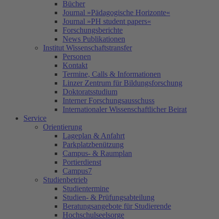
Bücher
Journal »Pädagogische Horizonte«
Journal »PH student papers«
Forschungsberichte
News Publikationen
Institut Wissenschaftstransfer
Personen
Kontakt
Termine, Calls & Informationen
Linzer Zentrum für Bildungsforschung
Doktoratsstudium
Interner Forschungsausschuss
Internationaler Wissenschaftlicher Beirat
Service
Orientierung
Lageplan & Anfahrt
Parkplatzbenützung
Campus- & Raumplan
Portierdienst
Campus7
Studienbetrieb
Studientermine
Studien- & Prüfungsabteilung
Beratungsangebote für Studierende
Hochschulseelsorge