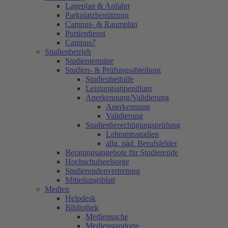
Lageplan & Anfahrt
Parkplatzbenützung
Campus- & Raumplan
Portierdienst
Campus7
Studienbetrieb
Studientermine
Studien- & Prüfungsabteilung
Studienbeihilfe
Leistungsstipendium
Anerkennung/Validierung
Anerkennung
Validierung
Studienberechtigungsprüfung
Lehramtsstudien
allg. päd. Berufsfelder
Beratungsangebote für Studierende
Hochschulseelsorge
Studierendenvertretung
Mitteilungsblatt
Medien
Helpdesk
Bibliothek
Mediensuche
Medienstandorte