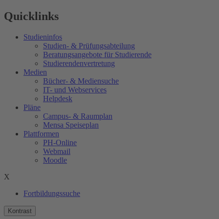
Quicklinks
Studieninfos
Studien- & Prüfungsabteilung
Beratungsangebote für Studierende
Studierendenvertretung
Medien
Bücher- & Mediensuche
IT- und Webservices
Helpdesk
Pläne
Campus- & Raumplan
Mensa Speiseplan
Plattformen
PH-Online
Webmail
Moodle
X
Fortbildungssuche
Kontrast