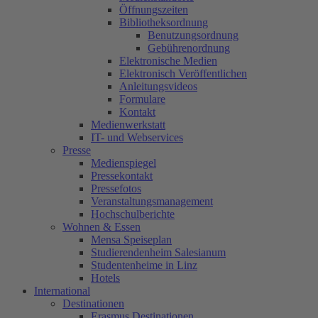
Öffnungszeiten
Bibliotheksordnung
Benutzungsordnung
Gebührenordnung
Elektronische Medien
Elektronisch Veröffentlichen
Anleitungsvideos
Formulare
Kontakt
Medienwerkstatt
IT- und Webservices
Presse
Medienspiegel
Pressekontakt
Pressefotos
Veranstaltungsmanagement
Hochschulberichte
Wohnen & Essen
Mensa Speiseplan
Studierendenheim Salesianum
Studentenheime in Linz
Hotels
International
Destinationen
Erasmus Destinationen