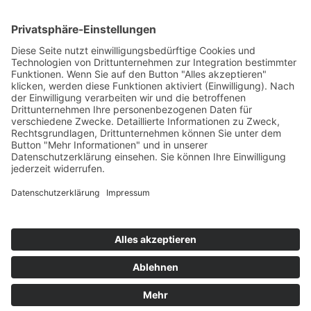
Kontakt
Kooperationen & Initiativen
Nationale Kooperationen
Internationale Kooperationen
L.E.V.
Nachlese
Soziales Engagement
Materialien und Links
Personen
Kontakt
ÖKOLOG/PILGRIM
Aktuelles
Materialien & Links
Personen
Kontakt
Landes-ARGE-Lehrer:innengesundheit
Kunst & Kultur
PSF Big Band
PHDL-Chor
Improtheater
Kapelle
Weiße Galerie
Aktuelles
News Kategorien
Veranstaltungen