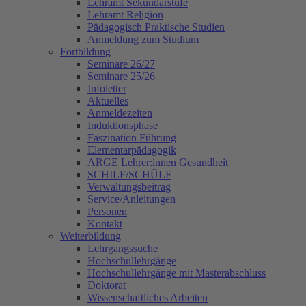
Lehramt Sekundarstufe
Lehramt Religion
Pädagogisch Praktische Studien
Anmeldung zum Studium
Fortbildung
Seminare 26/27
Seminare 25/26
Infoletter
Aktuelles
Anmeldezeiten
Induktionsphase
Faszination Führung
Elementarpädagogik
ARGE Lehrer:innen Gesundheit
SCHILF/SCHÜLF
Verwaltungsbeitrag
Service/Anleitungen
Personen
Kontakt
Weiterbildung
Lehrgangssuche
Hochschullehrgänge
Hochschullehrgänge mit Masterabschluss
Doktorat
Wissenschaftliches Arbeiten