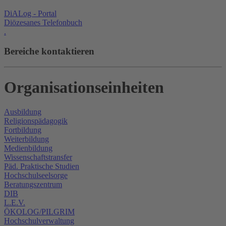
DiALog - Portal
Diözesanes Telefonbuch
.
Bereiche kontaktieren
Organisationseinheiten
Ausbildung
Religionspädagogik
Fortbildung
Weiterbildung
Medienbildung
Wissenschaftstransfer
Päd. Praktische Studien
Hochschulseelsorge
Beratungszentrum
DIB
L.E.V.
ÖKOLOG/PILGRIM
Hochschulverwaltung