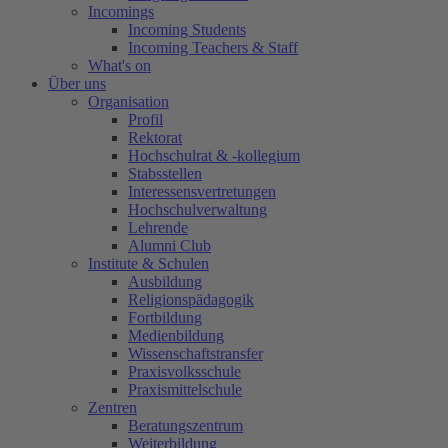
Incomings
Incoming Students
Incoming Teachers & Staff
What's on
Über uns
Organisation
Profil
Rektorat
Hochschulrat & -kollegium
Stabsstellen
Interessensvertretungen
Hochschulverwaltung
Lehrende
Alumni Club
Institute & Schulen
Ausbildung
Religionspädagogik
Fortbildung
Medienbildung
Wissenschaftstransfer
Praxisvolksschule
Praxismittelschule
Zentren
Beratungszentrum
Weiterbildung