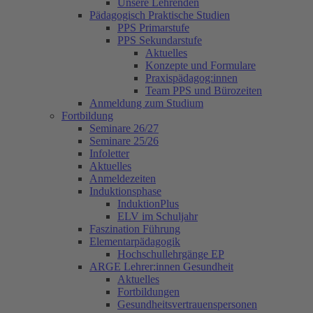
Unsere Lehrenden
Pädagogisch Praktische Studien
PPS Primarstufe
PPS Sekundarstufe
Aktuelles
Konzepte und Formulare
Praxispädagog:innen
Team PPS und Bürozeiten
Anmeldung zum Studium
Fortbildung
Seminare 26/27
Seminare 25/26
Infoletter
Aktuelles
Anmeldezeiten
Induktionsphase
InduktionPlus
ELV im Schuljahr
Faszination Führung
Elementarpädagogik
Hochschullehrgänge EP
ARGE Lehrer:innen Gesundheit
Aktuelles
Fortbildungen
Gesundheitsvertrauenspersonen