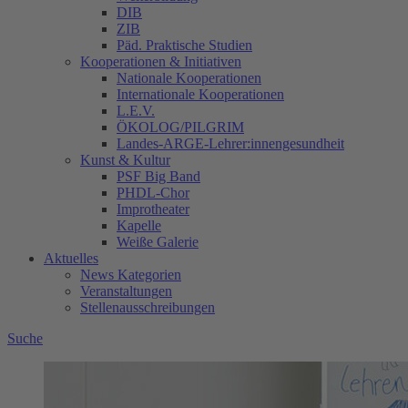
DIB
ZIB
Päd. Praktische Studien
Kooperationen & Initiativen
Nationale Kooperationen
Internationale Kooperationen
L.E.V.
ÖKOLOG/PILGRIM
Landes-ARGE-Lehrer:innengesundheit
Kunst & Kultur
PSF Big Band
PHDL-Chor
Improtheater
Kapelle
Weiße Galerie
Aktuelles
News Kategorien
Veranstaltungen
Stellenausschreibungen
Suche