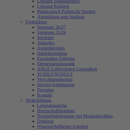
Lehramt Sekundarstufe
Lehramt Religion
Pädagogisch Praktische Studien
Anmeldung zum Studium
Fortbildung
Seminare 26/27
Seminare 25/26
Infoletter
Aktuelles
Anmeldezeiten
Induktionsphase
Faszination Führung
Elementarpädagogik
ARGE Lehrer:innen Gesundheit
SCHILF/SCHÜLF
Verwaltungsbeitrag
Service/Anleitungen
Personen
Kontakt
Weiterbildung
Lehrgangssuche
Hochschullehrgänge
Hochschullehrgänge mit Masterabschluss
Doktorat
Wissenschaftliches Arbeiten