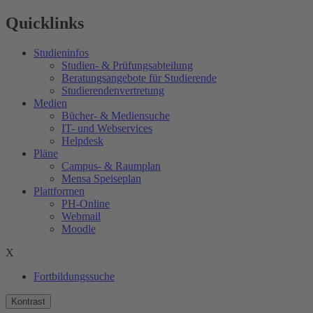
Quicklinks
Studieninfos
Studien- & Prüfungsabteilung
Beratungsangebote für Studierende
Studierendenvertretung
Medien
Bücher- & Mediensuche
IT- und Webservices
Helpdesk
Pläne
Campus- & Raumplan
Mensa Speiseplan
Plattformen
PH-Online
Webmail
Moodle
X
Fortbildungssuche
Kontrast