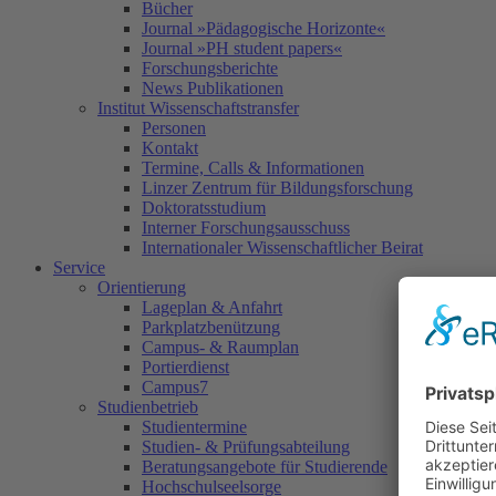
Bücher
Journal »Pädagogische Horizonte«
Journal »PH student papers«
Forschungsberichte
News Publikationen
Institut Wissenschaftstransfer
Personen
Kontakt
Termine, Calls & Informationen
Linzer Zentrum für Bildungsforschung
Doktoratsstudium
Interner Forschungsausschuss
Internationaler Wissenschaftlicher Beirat
Service
Orientierung
Lageplan & Anfahrt
Parkplatzbenützung
Campus- & Raumplan
Portierdienst
Campus7
Studienbetrieb
Studientermine
Studien- & Prüfungsabteilung
Beratungsangebote für Studierende
Hochschulseelsorge