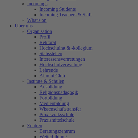
Incomings
Incoming Students
Incoming Teachers & Staff
What's on
Über uns
Organisation
Profil
Rektorat
Hochschulrat & -kollegium
Stabsstellen
Interessensvertretungen
Hochschulverwaltung
Lehrende
Alumni Club
Institute & Schulen
Ausbildung
Religionspädagogik
Fortbildung
Medienbildung
Wissenschaftstransfer
Praxisvolksschule
Praxismittelschule
Zentren
Beratungszentrum
Weiterbildung