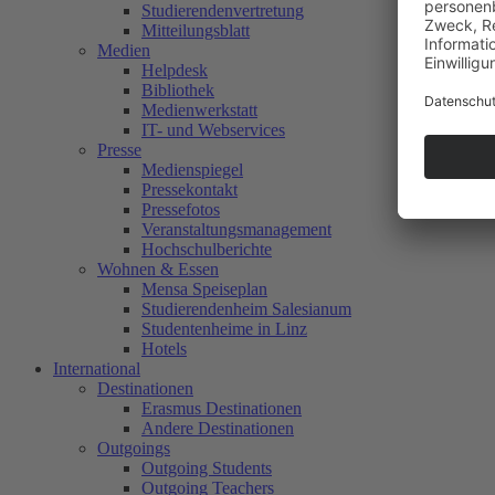
Studierendenvertretung
Mitteilungsblatt
Medien
Helpdesk
Bibliothek
Medienwerkstatt
IT- und Webservices
Presse
Medienspiegel
Pressekontakt
Pressefotos
Veranstaltungsmanagement
Hochschulberichte
Wohnen & Essen
Mensa Speiseplan
Studierendenheim Salesianum
Studentenheime in Linz
Hotels
International
Destinationen
Erasmus Destinationen
Andere Destinationen
Outgoings
Outgoing Students
Outgoing Teachers